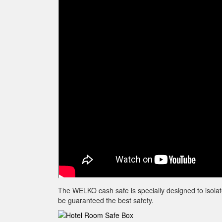
The WELKO cash safe is specially designed to isolate 
be guaranteed the best safety.