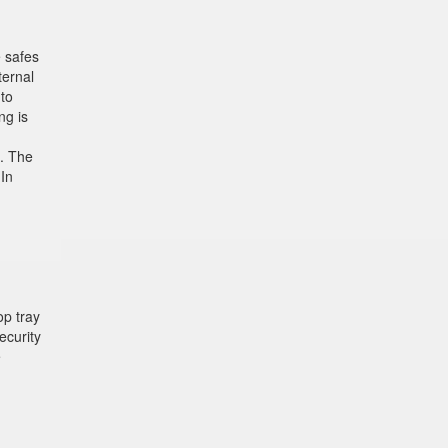
 safes
ternal
 to
ng is
s. The
 In
p tray
ecurity
e