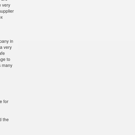
e very
supplier
ox
pany in
a very
afe
age to
as many
e for
d the