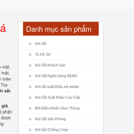
iá
Danh mục sản phẩm
Két sắt
Tủ Hồ Sơ
Két Sắt Khách Sạn
o mật,
ơ mật,
Két Sắt Ngân Hàng BEMC
n toàn
 Tùy
Két sắt xuất khẩu mỹ welko
ét sắt
Két Sắt Xuất Khẩu Cao Cấp
c
giá
Bốt Điều Khiển Giao Thông
bộ phận
 được
Két Sắt Văn Phòng
ng
Két Sắt Chống Cháy