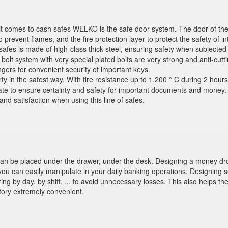
it comes to cash safes WELKO is the safe door system. The door of the
 prevent flames, and the fire protection layer to protect the safety of in
safes is made of high-class thick steel, ensuring safety when subjected
bolt system with very special plated bolts are very strong and anti-cutti
gers for convenient security of important keys.
 in the safest way. With fire resistance up to 1,200 ° C during 2 hour
late to ensure certainty and safety for important documents and money.
and satisfaction when using this line of safes.
n be placed under the drawer, under the desk. Designing a money dro
you can easily manipulate in your daily banking operations. Designing s
ing by day, by shift, ... to avoid unnecessary losses. This also helps th
ory extremely convenient.