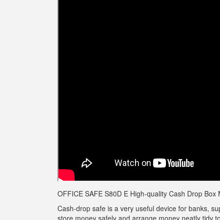
OFFICE SAFE S80D E High-quality Cash Drop Box 
Cash-drop safe is a very useful device for banks, su
store money safely and arrange money neatly tidy to