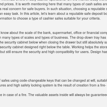
d prices. It is worth mentioning here that many types of cash safes ar
 a real concern for safe buyers. In such situation, choosing a reputable 
 easy task. In this article, let's learn about a reputable safe deposit b
mation to choose a type of cashier safes suitable for your criteria.
know about the scale of the bank, supermarket, office or financial com
 many types of scales and types of business. The drop-down tray has 
he security cabinet below when closing the drawer but still absolutely s
, security cabinet designed right below the table. Working helps the stor
ut still ensure the security and high compatibility for users. Design h
 safes using code-changeable keys that can be changed at will, suitabl
res and high safety locking system is the result of creation from a fire-
e in case of a fire. The valuable assets inside will always be guarantee