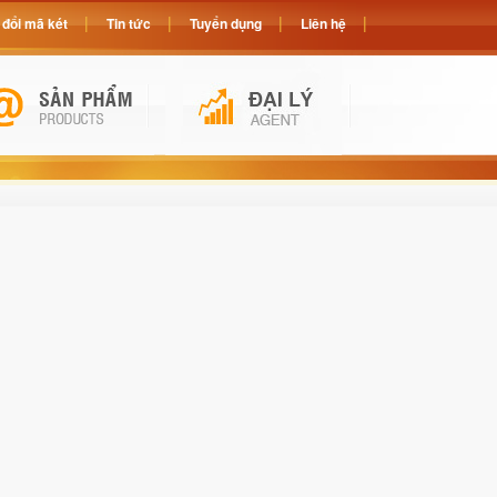
đổi mã két
Tin tức
Tuyển dụng
Liên hệ