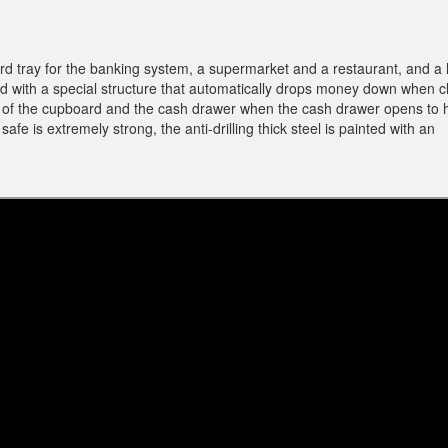
ard tray for the banking system, a supermarket and a restaurant, and a 
ed with a special structure that automatically drops money down when c
tom of the cupboard and the cash drawer when the cash drawer opens to 
fe is extremely strong, the anti-drilling thick steel is painted with an