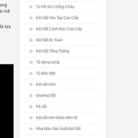
hong
Tủ Hồ Sơ Chống Cháy
ai mã
Két Sắt Vân Tay Cao Cấp
là lựa
Két Sắt Cánh Đúc Cao Cấp
Két Sắt An Toàn
Két Sắt Tổng Thống
Tủ đựng súng
Tủ Bảo Mật
Két sắt mini
Giường Sắt
Kệ sắt
Két sắt mini khóa điện tử
Nhà Máy Sản Xuất Két Sắt