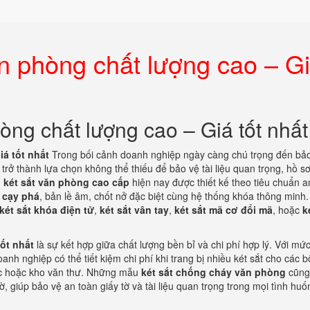
n phòng chất lượng cao – G
òng chất lượng cao – Giá tốt nhất
á tốt nhất
Trong bối cảnh doanh nghiệp ngày càng chú trọng đến bả
trở thành lựa chọn không thể thiếu để bảo vệ tài liệu quan trọng, hồ s
u
két sắt văn phòng cao cấp
hiện nay được thiết kế theo tiêu chuẩn a
 cạy phá
, bản lề âm, chốt nở đặc biệt cùng hệ thống khóa thông minh.
két sắt khóa điện tử
,
két sắt vân tay
,
két sắt mã cơ đổi mã
, hoặc
k
tốt nhất
là sự kết hợp giữa chất lượng bền bỉ và chi phí hợp lý. Với mứ
nh nghiệp có thể tiết kiệm chi phí khi trang bị nhiều két sắt cho các 
c hoặc kho văn thư. Những mẫu
két sắt chống cháy văn phòng
cũng
, giúp bảo vệ an toàn giấy tờ và tài liệu quan trọng trong mọi tình huố