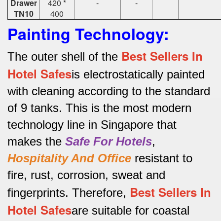
Drawer
420 *
-
-
TN10
400
Painting Technology:
Best Sellers In
The outer shell of the
Hotel Safes
is electrostatically painted
with cleaning according to the standard
of 9 tanks.
This is the most modern
technology line in Singapore that
makes the
Safe For Hotels
,
Hospitality And Office
resistant to
fire, rust, corrosion, sweat and
Best Sellers In
fingerprints.
Therefore,
Hotel Safes
are suitable for coastal