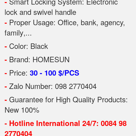
Smart Locking System: Electronic
-
lock and swivel handle
Proper Usage:
Office, bank, agency,
-
family
,...
Color: Black
-
Brand: HOMESUN
-
Price:
-
30 - 100 $/PCS
Zalo Number: 098 2770404
-
Guarantee for High Quality Products:
-
New 100%
-
Hotline International 24/7: 0084 98
2770404