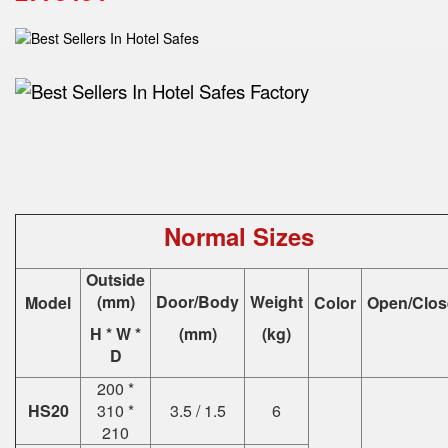
Normal Sizes
Outside
(mm)
Door/Body
Weight
Model
Color
Open/Clos
H * W *
(mm)
(kg)
D
200 *
HS20
310 *
3.5 / 1.5
6
210