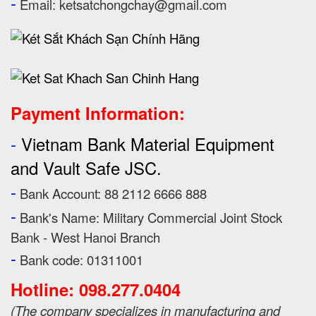
-
Email:
ketsatchongchay@gmail.com
Payment Information:
-
Vietnam Bank Material Equipment
and Vault Safe JSC.
-
Bank Account: 88 2112 6666 888
-
Bank's Name:
Military Commercial Joint Stock
Bank - West Hanoi Branch
-
Bank code: 01311001
Hotline: 098.277.0404
(
The company specializes in manufacturing and