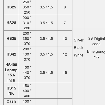
250 *
HS25
350 *
3.5 / 1.5
8
250
200 *
HS28
310 *
3.5 / 1.5
7
280
200 *
HS35
350 *
3.5 / 1.5
10
3-8 Digital
Silver
370
code
Black
200 *
Emergenc
HS42
430 *
3.5 / 1.5
12
White
key
370
HS400
400 *
Laptop
440 *
3.5 / 1.5
15
15.6
370
inch
150 *
HS15
400 *
-
-
NK
400
Cash
100 *