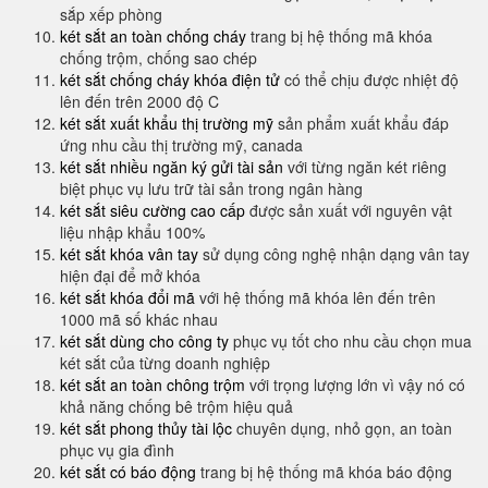
sắp xếp phòng
két sắt an toàn chống cháy
trang bị hệ thống mã khóa
chống trộm, chống sao chép
két sắt chống cháy khóa điện tử
có thể chịu được nhiệt độ
lên đến trên 2000 độ C
két sắt xuất khẩu thị trường mỹ
sản phẩm xuất khẩu đáp
ứng nhu cầu thị trường mỹ, canada
két sắt nhiều ngăn ký gửi tài sản
với từng ngăn két riêng
biệt phục vụ lưu trữ tài sản trong ngân hàng
két sắt siêu cường cao cấp
được sản xuất với nguyên vật
liệu nhập khẩu 100%
két sắt khóa vân tay
sử dụng công nghệ nhận dạng vân tay
hiện đại để mở khóa
két sắt khóa đổi mã
với hệ thống mã khóa lên đến trên
1000 mã số khác nhau
két sắt dùng cho công ty
phục vụ tốt cho nhu cầu chọn mua
két sắt của từng doanh nghiệp
két sắt an toàn chông trộm
với trọng lượng lớn vì vậy nó có
khả năng chống bê trộm hiệu quả
két sắt phong thủy tài lộc
chuyên dụng, nhỏ gọn, an toàn
phục vụ gia đình
két sắt có báo động
trang bị hệ thống mã khóa báo động