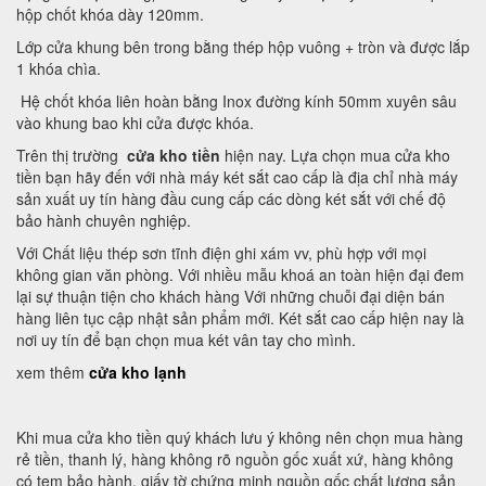
hộp chốt khóa dày 120mm.
Lớp cửa khung bên trong bằng thép hộp vuông + tròn và được lắp
1 khóa chìa.
Hệ chốt khóa liên hoàn bằng Inox đường kính 50mm xuyên sâu
vào khung bao khi cửa được khóa.
Trên thị trường
cửa kho tiền
hiện nay. Lựa chọn mua cửa kho
tiền bạn hãy đến với nhà máy két sắt cao cấp là địa chỉ nhà máy
sản xuất uy tín hàng đầu cung cấp các dòng két sắt với chế độ
bảo hành chuyên nghiệp.
Với Chất liệu thép sơn tĩnh điện ghi xám vv, phù hợp với mọi
không gian văn phòng. Với nhiều mẫu khoá an toàn hiện đại đem
lại sự thuận tiện cho khách hàng Với những chuỗi đại diện bán
hàng liên tục cập nhật sản phẩm mới. Két sắt cao cấp hiện nay là
nơi uy tín để bạn chọn mua két vân tay cho mình.
xem thêm
cửa kho lạnh
Khi mua cửa kho tiền quý khách lưu ý không nên chọn mua hàng
rẻ tiền, thanh lý, hàng không rõ nguồn gốc xuất xứ, hàng không
có tem bảo hành, giấy tờ chứng minh nguồn gốc chất lượng sản