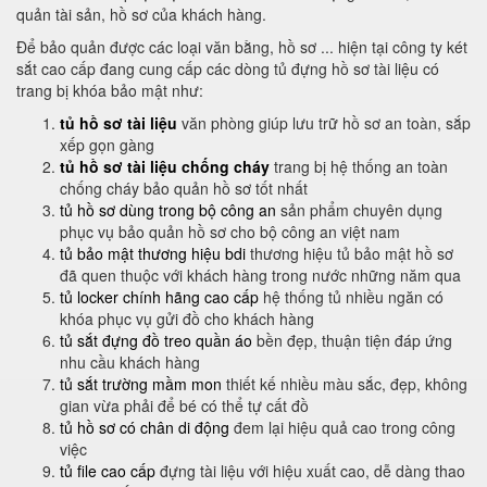
quản tài sản, hồ sơ của khách hàng.
Để bảo quản được các loại văn bằng, hồ sơ ... hiện tại công ty két
sắt cao cấp đang cung cấp các dòng tủ đựng hồ sơ tài liệu có
trang bị khóa bảo mật như:
tủ hồ sơ tài liệu
văn phòng giúp lưu trữ hồ sơ an toàn, sắp
xếp gọn gàng
tủ hồ sơ tài liệu chống cháy
trang bị hệ thống an toàn
chống cháy bảo quản hồ sơ tốt nhất
tủ hồ sơ dùng trong bộ công an
sản phẩm chuyên dụng
phục vụ bảo quản hồ sơ cho bộ công an việt nam
tủ bảo mật thương hiệu bdi
thương hiệu tủ bảo mật hồ sơ
đã quen thuộc với khách hàng trong nước những năm qua
tủ locker chính hãng cao cấp
hệ thống tủ nhiều ngăn có
khóa phục vụ gửi đồ cho khách hàng
tủ sắt đựng đồ treo quần áo
bền đẹp, thuận tiện đáp ứng
nhu cầu khách hàng
tủ sắt trường mầm mon
thiết kế nhiều màu sắc, đẹp, không
gian vừa phải để bé có thể tự cất đồ
tủ hồ sơ có chân di động
đem lại hiệu quả cao trong công
việc
tủ file cao cấp
đựng tài liệu với hiệu xuất cao, dễ dàng thao