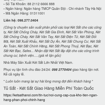
-
Số Tài Khoản: 88 2112 6666 888
-
Ngân hàng: Ngân hàng TMCP Quân Đội - Chi nhánh Tây Hà Nội
-
Mã Ngân Hàng: 01311001
Liên hệ: 098.277.0404
(Công ty chuyên sản xuất phân phối các loại Két Sắt cho các công
ty, Két Sắt Chống Cháy, Két Sắt Gia Đình, Két Sắt Văn Phòng, Két
Sắt Chống Cháy, Két Sắt Vân Tay, Két Sắt Điện Tử, Két Sắt Đổi
Mã, Két Sắt Xuất Khẩu, Két Sắt Dự Án, Két Sắt Chung Cư, Két Sắt
An Toàn, Két Sắt Chính Hãng, Két Sắt Phong Thuỷ, Két Bạc, Két
Sắt Két Bạc, Safes... Nhận đặt Két Sắt lắp đặt cho các công trình
chung cư, bệnh viện.....(giá rẻ tận gốc)
Nhà Máy Sản Xuất Két Sắt Lớn Nhất Việt Nam.
Phục vụ tận tình chu đáo 24/24:
098 2770404
giao hàng tận nơi.
Kể cả ngày lễ.
"
Luôn luôn mang lại sự hài lòng mong đợi đến khách hàng
"
Tủ Sắt - Két Sắt Giao Hàng Miễn Phí Toàn Quốc
https://ketsathanoi.com/tin-tuc/noi-cung-cap-cua-kho-tien-ngan-
hang-phan-phoi-chinh-hang