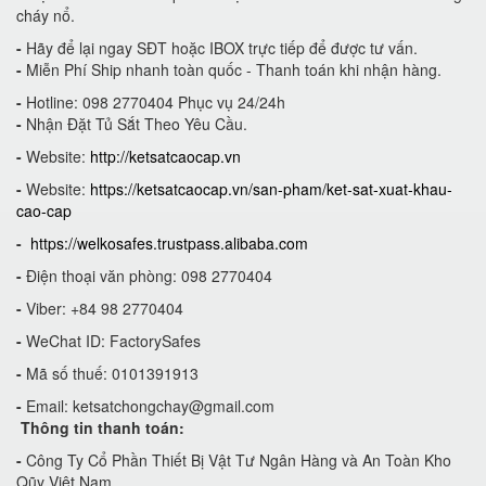
cháy nổ.
-
Hãy để lại ngay SĐT hoặc IBOX trực tiếp để được tư vấn.
-
Miễn Phí Ship nhanh toàn quốc - Thanh toán khi nhận hàng.
-
Hotline: 098 2770404 Phục vụ 24/24h
-
Nhận Đặt Tủ Sắt Theo Yêu Cầu.
-
Website:
http://ketsatcaocap.vn
-
Website:
https://ketsatcaocap.vn/san-pham/ket-sat-xuat-khau-
cao-cap
-
https://welkosafes.trustpass.alibaba.com
-
Điện thoại văn phòng: 098 2770404
-
Viber: +84 98 2770404
-
WeChat ID: FactorySafes
-
Mã số thuế: 0101391913
-
Email:
ketsatchongchay@gmail.com
Thông tin thanh toán:
-
Công Ty Cổ Phần Thiết Bị Vật Tư Ngân Hàng và An Toàn Kho
Qũy Việt Nam