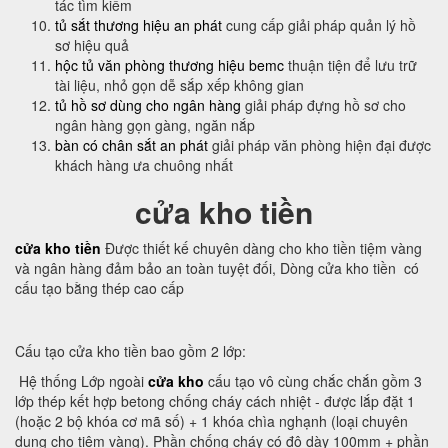
tác tìm kiếm
tủ sắt thương hiệu an phát
cung cấp giải pháp quản lý hồ
sơ hiệu quả
hộc tủ văn phòng thương hiệu bemc
thuận tiện để lưu trữ
tài liệu, nhỏ gọn dễ sắp xếp không gian
tủ hồ sơ dùng cho ngân hàng
giải pháp đựng hồ sơ cho
ngân hàng gọn gàng, ngăn nắp
bàn có chân sắt an phát
giải pháp văn phòng hiện đại được
khách hàng ưa chuông nhất
cửa kho tiền
cửa kho tiền
Được thiết kế chuyên dàng cho kho tiền tiệm vàng
và ngân hàng đảm bảo an toàn tuyệt đối, Dòng cửa kho tiền có
cấu tạo bằng thép cao cấp
Cấu tạo cửa kho tiền bao gồm 2 lớp:
Hệ thống Lớp ngoài
cửa kho
cấu tạo vô cùng chắc chắn gồm 3
lớp thép kết hợp betong chống cháy cách nhiệt - được lắp đặt 1
(hoặc 2 bộ khóa cơ mã số) + 1 khóa chìa nghạnh (loại chuyên
dụng cho tiệm vàng). Phần chống cháy có độ dày 100mm + phần