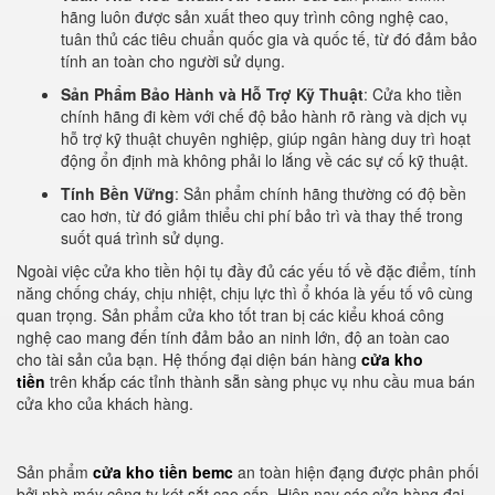
hãng luôn được sản xuất theo quy trình công nghệ cao,
tuân thủ các tiêu chuẩn quốc gia và quốc tế, từ đó đảm bảo
tính an toàn cho người sử dụng.
Sản Phẩm Bảo Hành và Hỗ Trợ Kỹ Thuật
: Cửa kho tiền
chính hãng đi kèm với chế độ bảo hành rõ ràng và dịch vụ
hỗ trợ kỹ thuật chuyên nghiệp, giúp ngân hàng duy trì hoạt
động ổn định mà không phải lo lắng về các sự cố kỹ thuật.
Tính Bền Vững
: Sản phẩm chính hãng thường có độ bền
cao hơn, từ đó giảm thiểu chi phí bảo trì và thay thế trong
suốt quá trình sử dụng.
Ngoài việc cửa kho tiền hội tụ đầy đủ các yếu tố về đặc điểm, tính
năng chống cháy, chịu nhiệt, chịu lực thì ổ khóa là yếu tố vô cùng
quan trọng. Sản phẩm cửa kho tốt tran bị các kiểu khoá công
nghệ cao mang đến tính đảm bảo an ninh lớn, độ an toàn cao
cho tài sản của bạn. Hệ thống đại diện bán hàng
cửa kho
tiền
trên khắp các tỉnh thành sẵn sàng phục vụ nhu cầu mua bán
cửa kho của khách hàng.
Sản phẩm
cửa kho tiền bemc
an toàn hiện đạng được phân phối
bởi nhà máy công ty két sắt cao cấp. Hiện nay các cửa hàng đại