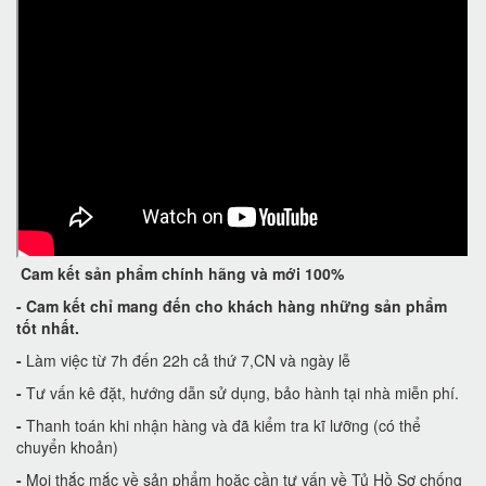
Cam kết
sản phẩm chính hãng và mới 100%
-
Cam kết
chỉ mang đến cho khách hàng những sản phẩm
tốt nhất.
-
Làm việc từ 7h đến 22h cả thứ 7,CN và ngày lễ
-
Tư vấn kê đặt, hướng dẫn sử dụng, bảo hành tại nhà miễn phí.
-
Thanh toán khi nhận hàng và đã kiểm tra kĩ lưỡng (có thể
chuyển khoản)
-
Mọi thắc mắc về sản phẩm hoặc cần tư vấn về Tủ Hồ Sơ chống