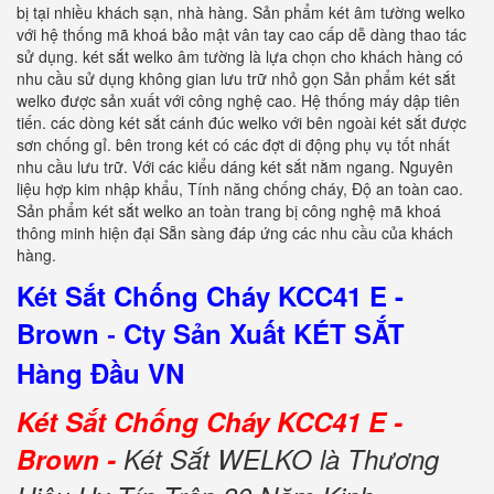
bị tại nhiều khách sạn, nhà hàng. Sản phẩm két âm tường welko
với hệ thống mã khoá bảo mật vân tay cao cấp dễ dàng thao tác
sử dụng. két sắt welko âm tường là lựa chọn cho khách hàng có
nhu cầu sử dụng không gian lưu trữ nhỏ gọn Sản phẩm két sắt
welko được sản xuất với công nghệ cao. Hệ thống máy dập tiên
tiến. các dòng két sắt cánh đúc welko với bên ngoài két sắt được
sơn chống gỉ. bên trong két có các đợt di động phụ vụ tốt nhất
nhu cầu lưu trữ. Với các kiểu dáng két sắt nằm ngang. Nguyên
liệu hợp kim nhập khẩu, Tính năng chống cháy, Độ an toàn cao.
Sản phẩm két sắt welko an toàn trang bị công nghệ mã khoá
thông minh hiện đại Sẵn sàng đáp ứng các nhu cầu của khách
hàng.
Két Sắt Chống Cháy KCC41 E -
Brown
Cty Sản Xuất KÉT SẮT
-
Hàng Đầu VN
Két Sắt Chống Cháy KCC41 E -
Brown -
Két Sắt WELKO là Thương