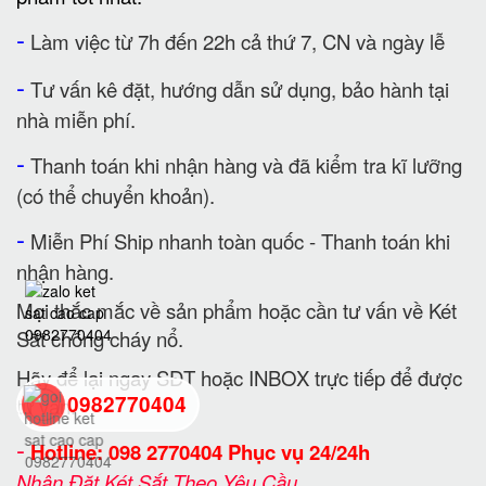
-
Làm việc từ 7h đến 22h cả thứ 7, CN và ngày lễ
-
Tư vấn kê đặt, hướng dẫn sử dụng, bảo hành tại
nhà miễn phí.
-
Thanh toán khi nhận hàng và đã kiểm tra kĩ lưỡng
(có thể chuyển khoản).
-
Miễn Phí Ship nhanh toàn quốc - Thanh toán khi
nhận hàng.
Mọi thắc mắc về sản phẩm hoặc cần tư vấn về Két
Sắt chống cháy nổ.
Hãy để lại ngay SĐT hoặc INBOX trực tiếp để được
0982770404
tư vấn.
-
Hotline: 098 2770404 Phục vụ 24/24h
back
Nhận Đặt Két Sắt Theo Yêu Cầu.