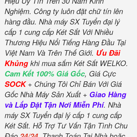
Hiệu Uy Tín Trên 30 Năm Kinh
Nghiệm. Công ty luôn đặt chữ tín lên
hàng đầu. Nhà máy SX Tuyển đại lý
cấp 1 cung cấp Két Sắt Với Nhiều
Thương Hiệu Nổi Tiếng Hàng Đầu Tại
Việt Nam Và Trên Thế Giới.
Ưu Đãi
Khủng
khi mua sắm Két Sắt WELKO.
Cam Kết 100% Giá Gốc
, Giá Cực
SOCK
+ Chúng Tôi Chỉ Bán Với Giá
Gốc Nhà Máy Sản Xuất +
Giao Hàng
và Lắp Đặt Tận Nơi Miễn Phí
. Nhà
máy SX Tuyển đại lý cấp 1 cung cấp
Két Sắt. Hỗ Trợ Tư Vấn Tận Tình Chu
Đáo
24/24
. Thanh Toán Tại Nhà hoặc