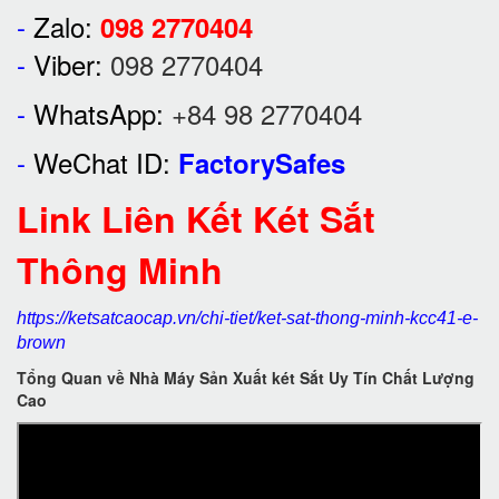
-
Zalo:
098 2770404
-
Viber:
098 2770404
-
WhatsApp:
+84 98 2770404
-
WeChat ID:
FactorySafes
Link Liên Kết Két Sắt
Thông Minh
https://ketsatcaocap.vn/chi-tiet/ket-sat-thong-minh-kcc41-e-
brown
Tổng Quan về Nhà Máy Sản Xuất két Sắt Uy Tín Chất Lượng
Cao