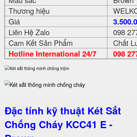
Thương hiệu
WELKO 
Giá
3.500.
Liên Hệ Zalo
098 27
Cam Kết Sản Phẩm
Chất Lư
Hotline International 24/7
098 27
Đặc tính kỹ thuật Két Sắt
Chống Cháy KCC41 E -