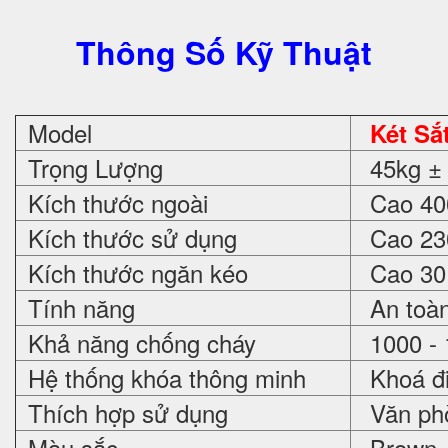
Thông Số Kỹ Thuật
Model
Két Sắ
Trọng Lượng
45kg ± 
Kích thước ngoài
Cao 400
Kích thước sử dụng
Cao 230
Kích thước ngăn kéo
Cao 30 
Tính năng
An toàn
Khả năng chống cháy
1000 - 
Hệ thống khóa thông minh
Khoá đi
Thích hợp sử dụng
Văn phòn
Màu sắc
Brown