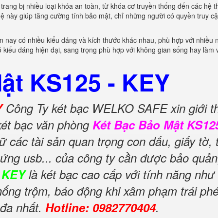
trang bị nhiều loại khóa an toàn, từ khóa cơ truyền thống đến các hệ 
hệ này giúp tăng cường tính bảo mật, chỉ những người có quyền truy c
ện nay có nhiều kiểu dáng và kích thước khác nhau, phù hợp với nhiều 
ó kiểu dáng hiện đại, sang trọng phù hợp với không gian sống hay làm 
ật KS125 - KEY
Y
Công Ty két bạc WELKO SAFE xin giới t
két bạc văn phòng
Két Bạc Bảo Mật KS125
 các tài sản quan trọng con dấu, giấy tờ, 
 cứng usb... của công ty cần được bảo quản
- KEY
là két bạc cao cấp với tính năng như
ống trộm, báo động khi xâm phạm trái ph
 đa nhất.
Hotline: 0982770404
.