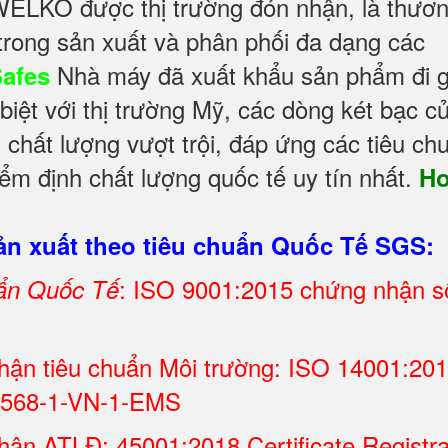
WELKO được thị trường đón nhận, là thươ
trong sản xuất và phân phối đa dạng các
Nhà máy đã xuất khẩu sản phẩm đi 
Safes
 biệt với thị trường Mỹ, các dòng két bạc c
chất lượng vượt trội, đáp ứng các tiêu ch
ểm định chất lượng quốc tế uy tín nhất.
H
n xuất theo tiêu chuẩn Quốc Tế SGS:
: ISO 9001:2015 chứng nhận s
uẩn Quốc Tế
hận tiêu chuẩn Môi trường: ISO 14001:20
000568-1-VN-1-EMS
ận ATLĐ: 45001:2018 Certificate Registra