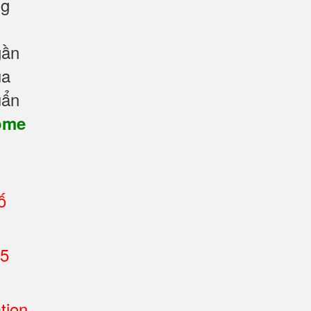
ng
gần
ủa
uẩn
ome
ố
15
tion