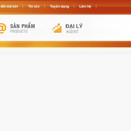
đổi mã két
Tin tức
Tuyển dụng
Liên hệ