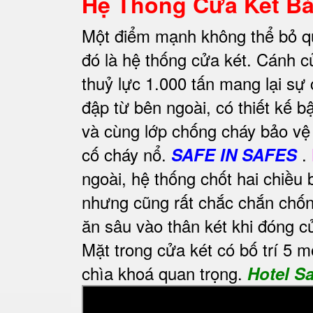
Hệ Thống Cửa Két Bả
Một điểm mạnh không thể bỏ q
đó là hệ thống cửa két. Cánh 
thuỷ lực 1.000 tấn mang lại sự
đập từ bên ngoài, có thiết kế 
và cùng lớp chống cháy bảo vệ 
cố cháy nổ.
.
SAFE IN SAFES
ngoài, hệ thống chốt hai chiề
nhưng cũng rất chắc chắn chốn
ăn sâu vào thân két khi đóng c
Mặt trong cửa két có bố trí 5 m
chìa khoá quan trọng.
Hotel S