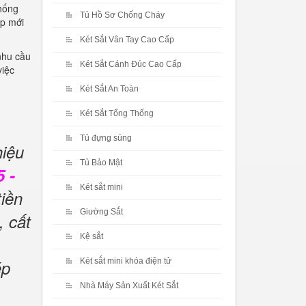
thống
Tủ Hồ Sơ Chống Cháy
ập mới
Két Sắt Vân Tay Cao Cấp
nhu cầu
Két Sắt Cánh Đúc Cao Cấp
việc
Két Sắt An Toàn
Két Sắt Tổng Thống
Tủ đựng súng
hiệu
Tủ Bảo Mật
 -
Két sắt mini
tiền
Giường Sắt
, cất
Kệ sắt
ép
Két sắt mini khóa điện tử
Nhà Máy Sản Xuất Két Sắt