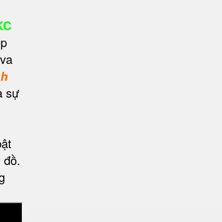
KC
ép
 va
nh
a sự
bật
 đồ.
g