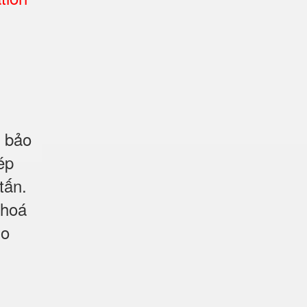
m bảo
ép
tấn.
khoá
ho