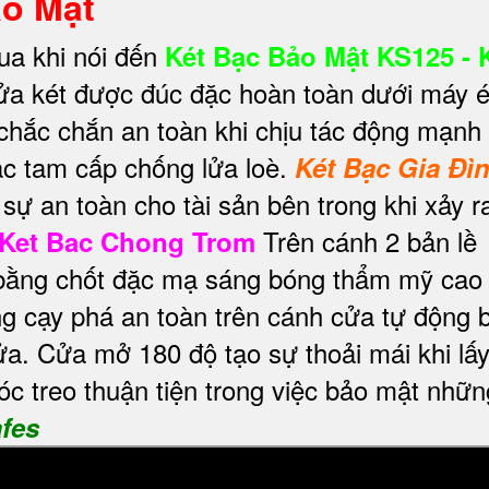
o Mật
ua khi nói đến
Két Bạc Bảo Mật KS125 - 
cửa két được đúc đặc hoàn toàn dưới máy 
 chắc chắn an toàn khi chịu tác động mạnh
bậc tam cấp chống lửa loè.
Két Bạc Gia Đì
sự an toàn cho tài sản bên trong khi xảy r
Trên cánh 2 bản lề
Ket Bac Chong Trom
u bằng chốt đặc mạ sáng bóng thẩm mỹ cao
g cạy phá an toàn trên cánh cửa tự động 
ửa. Cửa mở 180 độ tạo sự thoải mái khi lấy
óc treo thuận tiện trong việc bảo mật nhữn
afes