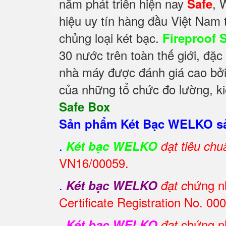
năm phát triển hiện nay
, 
Safe
hiệu uy tín hàng đầu Việt Nam 
chủng loại két bạc.
Fireproof 
30 nước trên toàn thế giới, đặc
nhà máy được đánh giá cao bởi 
của những tổ chức đo lường, ki
Safe Box
Sản phẩm Két Bạc WELKO sả
.
Két bạc WELKO
đạt tiêu ch
VN16/00059.
.
hứng n
Két bạc WELKO
đạt c
Certificate Registration No. 
.
chứng nh
Két bạc WELKO
đạt