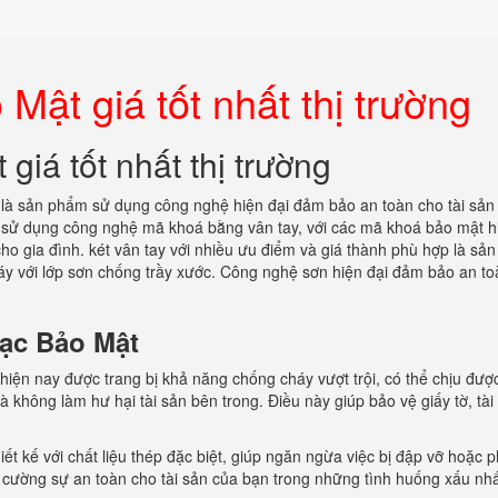
Mật giá tốt nhất thị trường
giá tốt nhất thị trường
là sản phẩm sử dụng công nghệ hiện đại đảm bảo an toàn cho tài sản 
ay sử dụng công nghệ mã khoá bằng vân tay, với các mã khoá bảo mật hi
cho gia đình. két vân tay với nhiều ưu điểm và giá thành phù hợp là sả
háy với lớp sơn chống trầy xước. Công nghệ sơn hiện đại đảm bảo an to
Bạc Bảo Mật
iện nay được trang bị khả năng chống cháy vượt trội, có thể chịu được
 không làm hư hại tài sản bên trong. Điều này giúp bảo vệ giấy tờ, tài 
iết kế với chất liệu thép đặc biệt, giúp ngăn ngừa việc bị đập vỡ hoặc 
 cường sự an toàn cho tài sản của bạn trong những tình huống xấu nhấ