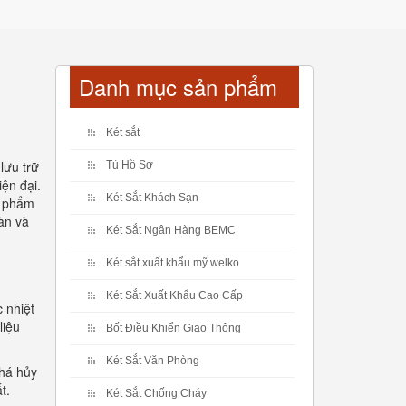
Danh mục sản phẩm
Két sắt
lưu trữ
Tủ Hồ Sơ
ện đại.
Két Sắt Khách Sạn
n phẩm
àn và
Két Sắt Ngân Hàng BEMC
Két sắt xuất khẩu mỹ welko
Két Sắt Xuất Khẩu Cao Cấp
 nhiệt
liệu
Bốt Điều Khiển Giao Thông
Két Sắt Văn Phòng
phá hủy
t.
Két Sắt Chống Cháy