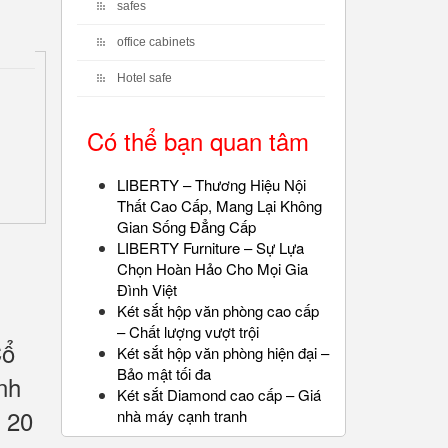
safes
office cabinets
Hotel safe
Có thể bạn quan tâm
LIBERTY – Thương Hiệu Nội
Thất Cao Cấp, Mang Lại Không
Gian Sống Đẳng Cấp
LIBERTY Furniture – Sự Lựa
Chọn Hoàn Hảo Cho Mọi Gia
Đình Việt
Két sắt hộp văn phòng cao cấp
– Chất lượng vượt trội
Cổ
Két sắt hộp văn phòng hiện đại –
Bảo mật tối đa
nh
Két sắt Diamond cao cấp – Giá
 20
nhà máy cạnh tranh