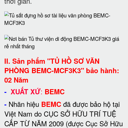
thời gian.
II. Sản phẩm "TỦ HỒ SƠ
VĂN
PHÒNG BEMC-MCF3K3
" bảo hành:
02 Năm
:
-
XUẤT XỨ
BEMC
Nhãn hiệu
đã được bảo hộ tại
-
BEMC
Việt Nam do CỤC SỞ HỮU TRÍ TUỆ
CẤP TỪ NĂM 2009 (được Cục Sở Hữu