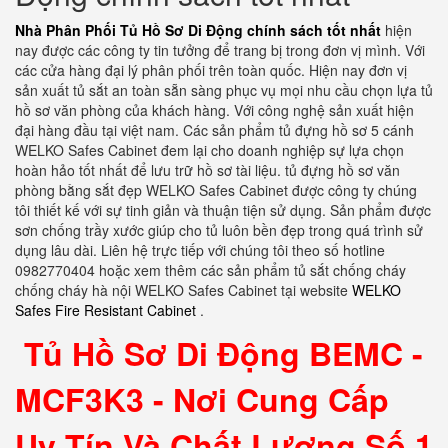
Nhà Phân Phối Tủ Hồ Sơ Di Động chính sách tốt nhất
hiện
nay được các công ty tin tưởng để trang bị trong đơn vị mình. Với
các cửa hàng đại lý phân phối trên toàn quốc. Hiện nay đơn vị
sản xuất tủ sắt an toàn sẵn sàng phục vụ mọi nhu cầu chọn lựa tủ
hồ sơ văn phòng của khách hàng. Với công nghệ sản xuất hiện
đại hàng đầu tại việt nam. Các sản phẩm tủ đựng hồ sơ 5 cánh
WELKO Safes Cabinet đem lại cho doanh nghiệp sự lựa chọn
hoàn hảo tốt nhất để lưu trữ hồ sơ tài liệu. tủ đựng hồ sơ văn
phòng bằng sắt đẹp WELKO Safes Cabinet được công ty chúng
tôi thiết kế với sự tinh giản và thuận tiện sử dụng. Sản phẩm được
sơn chống trầy xước giúp cho tủ luôn bền đẹp trong quá trình sử
dụng lâu dài. Liên hệ trực tiếp với chúng tôi theo số hotline
0982770404 hoặc xem thêm các sản phẩm tủ sắt chống cháy
chống cháy hà nội WELKO Safes Cabinet tại website
WELKO
Safes Fire Resistant Cabinet
.
Tủ Hồ Sơ Di Động BEMC -
MCF3K3 - Nơi Cung Cấp
Uy Tín Và Chất Lượng Số 1