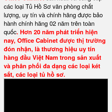
các loại Tủ Hồ Sơ văn phòng chất
lượng, uy tín và chính hãng được bảo
hành chính hãng 02 năm trên toàn
quốc
. Hơn 20 năm phát triển hiện
nay,
Office Cabinet
được thị trường
đón nhận, là thương hiệu uy tín
hàng đầu Việt Nam trong sản xuất
và phân phối đa dạng các loại két
sắt, các loại tủ hồ sơ.