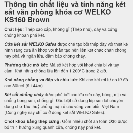
Thông tin chất liệu và tính năng két
sắt văn phòng khóa cơ WELKO
KS160 Brown
Chất liệu
: Thép cao cấp, không gỉ (Thép nhũ), dày và cứng
chống khoan phá két.
Cửa két sắt WELKO Safes
được chế tạo bởi thép dày với thiết kế
hình răng cưa ăn khớp với thân tạo nên liên kết chắc chắn chống
nạy phá và ngăn lửa, đảm bảo chống cháy.
Phương thức mở két:
Mã số kết hợp với khoá chia bi và tay
cầm. Khả năng chống lửa lên đến 1.200°C trong 2 giờ.
Khả năng chống va đập và chịu lực
: Khi cho két rơi tự do từ độ
cao 30feet (9.144m).
Két sắt chống cháy
được phủ bởi các lớp sơn dày, bóng, mịn và
chống bong sơn, chống gỉ. Đặc biệt sử dụng lớp sơn lót chuyên
dùng cho Tàu thuỷ chống mặn ở các vùng ven biển Việt Nam
(Công nghệ này chỉ có ở dòng két sắt WELKO Safes).
Chốt khóa bằng thép cứng:
Gồm nhiều chốt an toàn Ø30 được
bố trí 4 hướng xung quanh cửa, chống nạy phá két.