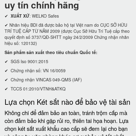
uy tín chính hãng
✔
XUẤT XỨ
: WELKO Safes
✔ Nhãn hiệu BDI đã được bảo hộ tại Việt nam do CỤC SỞ HỮU
TRÍ TUỆ CẤP TỪ NĂM 2009 (được Cục Sở Hữu Trí Tuệ cấp theo
quyết định số 3737/QĐ-SHTT ngày 24/2/2009 Chứng nhận nhãn
hiệu số: 120132)
Sản phẩm sản xuất theo tiêu chuẩn Quốc tế:
✔ SGS Iso 9001:2015
✔ Chứng nhận số: VN 16/0059
✔ Chứng nhận VINCAS 049-QMS (IAF)
✔ TCCS 01:2010/VTNH&ATKQ
Lựa chọn Két sắt nào để bảo vệ tài sản
Không chi để đảm bảo an toàn, tránh trộm cắp mà
còn đảm bảo khi gặp rủi ro, thiên tai họa hoạn. Lựa
chọn két sắt xuất khẩu cao cấp sẽ đem lại cho bạn