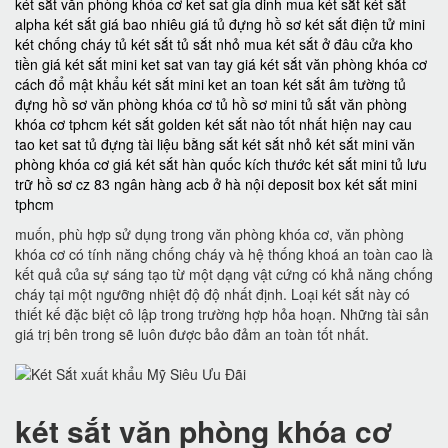
két sắt văn phòng khóa cơ
ket sat gia dinh
mua két sắt
két sắt
alpha
két sắt giá bao nhiêu
giá tủ đựng hồ sơ
két sắt điện tử mini
két chống cháy
tủ két sắt
tủ sắt nhỏ
mua két sắt ở đâu
cửa kho
tiền
giá két sắt mini
ket sat van tay
giá két sắt văn phòng khóa cơ
cách đổ mật khẩu két sắt mini
ket an toan
két sắt âm tường
tủ
đựng hồ sơ văn phòng khóa cơ
tủ hồ sơ mini
tủ sắt văn phòng
khóa cơ tphcm
két sắt golden
két sắt nào tốt nhất hiện nay
cau
tao ket sat
tủ đựng tài liệu bằng sắt
két sắt nhỏ
két sắt mini văn
phòng khóa cơ
giá két sắt hàn quốc
kích thước két sắt mini
tủ lưu
trữ hồ sơ
cz 83
ngân hàng acb ở hà nội
deposit box
két sắt mini
tphcm
muốn, phù hợp sử dụng trong văn phòng khóa cơ, văn phòng
khóa cơ có tính năng chống cháy và hệ thống khoá an toàn cao là
kết quả của sự sáng tạo từ một dạng vật cứng có khả năng chống
cháy tại một ngưỡng nhiệt độ độ nhất định. Loại két sắt này có
thiết kế đặc biệt cô lập trong trường hợp hỏa hoạn. Những tài sản
giá trị bên trong sẽ luôn được bảo đảm an toàn tốt nhất.
két sắt văn phòng khóa cơ