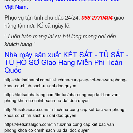
Việt Nam.
Phục vụ tận tình chu đáo 24/24:
098 2770404
giao
hàng tận nơi. Kể cả ngày lễ.
"
Luôn luôn mang lại sự hài lòng mong đợi đến
khách hàng
"
Nhà máy sản xuất KÉT SẮT - TỦ SẮT -
TỦ HỒ SƠ Giao Hàng Miễn Phí Toàn
Quốc
https://ketsathanoi.com/tin-tuc/nha-cung-cap-ket-bac-van-phong-
khoa-co-chinh-sach-uu-dai-doc-quyen
https://ketsatnhatrang.com/tin-tuc/nha-cung-cap-ket-bac-van-
phong-khoa-co-chinh-sach-uu-dai-doc-quyen
http://tusatcaocap.com/tin-tuc/nha-cung-cap-ket-bac-van-phong-
khoa-co-chinh-sach-uu-dai-doc-quyen
https://ketsatsaigon.com/tin-tuc/nha-cung-cap-ket-bac-van-
phong-khoa-co-chinh-sach-uu-dai-doc-quyen