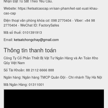
Nhận Đặt Tủ Sắt Theo Yêu Cầu.
Website: https://ketsatcaocap.vn/san-pham/ket-sat-xuat-khau-
cao-cap
Điện thoại văn phòng khóa cơ: 098 2770404 - Viber: +84 98
2770404 - WeChat ID: FactorySafes
Mã số thuế: 0101391913
Email:
ketsatchongchay@gmail.com
Thông tin thanh toán
Công Ty Cổ Phần Thiết Bị Vật Tư Ngân Hàng và An Toàn Kho
Qũy Việt Nam
Số Tài Khoản: 88 2112 6666 888
Ngân hàng: Ngân hàng TMCP Quân Đội - Chi nhánh Tây Hà Nội
Mã Ngân Hàng: 01311001