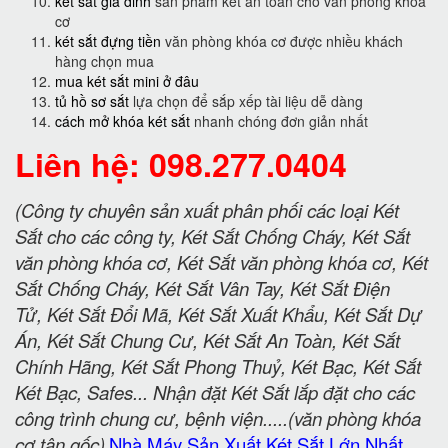
ket sat gia dinh
sản phẩm két an toàn cho văn phòng khóa
cơ
két sắt đựng tiền
văn phòng khóa cơ được nhiều khách
hàng chọn mua
mua két sắt mini ở đâu
tủ hồ sơ sắt
lựa chọn để sắp xếp tài liệu dễ dàng
cách mở khóa két sắt
nhanh chóng đơn giản nhất
Liên hệ: 098.277.0404
(Công ty chuyên sản xuất phân phối các loại Két
Sắt cho các công ty, Két Sắt Chống Cháy, Két Sắt
văn phòng khóa cơ, Két Sắt văn phòng khóa cơ, Két
Sắt Chống Cháy, Két Sắt Vân Tay, Két Sắt Điện
Tử, Két Sắt Đổi Mã, Két Sắt Xuất Khẩu, Két Sắt Dự
Án, Két Sắt Chung Cư, Két Sắt An Toàn, Két Sắt
Chính Hãng, Két Sắt Phong Thuỷ, Két Bạc, Két Sắt
Két Bạc, Safes... Nhận đặt Két Sắt lắp đặt cho các
công trình chung cư, bệnh viện.....(văn phòng khóa
cơ tận gốc)
Nhà Máy Sản Xuất Két Sắt Lớn Nhất