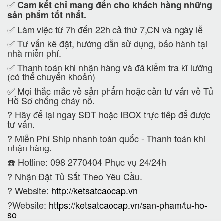
✅
Cam kết
chỉ mang đến cho khách hàng những
sản phẩm tốt nhất.
✅ Làm việc từ 7h đến 22h cả thứ 7,CN và ngày lễ
✅ Tư vấn kê đặt, hướng dẫn sử dụng, bảo hành tại
nhà miễn phí.
✅ Thanh toán khi nhận hàng và đã kiểm tra kĩ lưỡng
(có thể chuyển khoản)
✅ Mọi thắc mắc về sản phẩm hoặc cần tư vấn về Tủ
Hồ Sơ chống cháy nổ.
?
Hãy để lại ngay SĐT hoặc IBOX trực tiếp để được
tư vấn.
?
Miễn Phí Ship nhanh toàn quốc - Thanh toán khi
nhận hàng.
☎️ Hotline: 098 2770404 Phục vụ 24/24h
?
Nhận Đặt Tủ Sắt Theo Yêu Cầu.
? Website:
http://ketsatcaocap.vn
?Website:
https://ketsatcaocap.vn/san-pham/tu-ho-
so