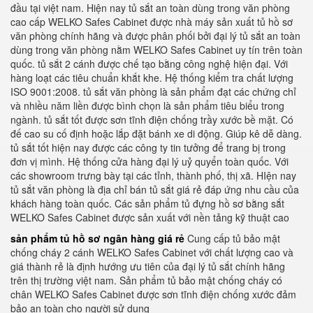
đầu tại việt nam. Hiện nay tủ sắt an toàn dùng trong văn phòng
cao cấp WELKO Safes Cabinet được nhà máy sản xuất tủ hồ sơ
văn phòng chính hãng và được phân phối bởi đại lý tủ sắt an toàn
dùng trong văn phòng nằm WELKO Safes Cabinet uy tín trên toàn
quốc. tủ sắt 2 cánh được chế tạo bằng công nghệ hiện đại. Với
hàng loạt các tiêu chuẩn khắt khe. Hệ thống kiểm tra chất lượng
ISO 9001:2008. tủ sắt văn phòng là sản phẩm đạt các chứng chỉ
và nhiều năm liền được bình chọn là sản phẩm tiêu biểu trong
ngành. tủ sắt tốt được sơn tĩnh điện chống trầy xước bề mặt. Có
đế cao su cố định hoặc lắp đặt bánh xe di động. Giúp kê dễ dàng.
tủ sắt tốt hiện nay được các công ty tin tưởng để trang bị trong
đơn vị mình. Hệ thống cửa hàng đại lý uỷ quyển toàn quốc. Với
các showroom trưng bày tại các tỉnh, thành phố, thị xã. HIện nay
tủ sắt văn phòng là địa chỉ bán tủ sắt giá rẻ đáp ứng nhu cầu của
khách hàng toàn quốc. Các sản phẩm tủ đựng hồ sơ bằng sắt
WELKO Safes Cabinet được sản xuất với nền tảng kỹ thuật cao
sản phẩm tủ hồ sơ ngân hàng giá rẻ
Cung cấp tủ bảo mật
chống cháy 2 cánh WELKO Safes Cabinet với chất lượng cao và
giá thành rẻ là định hướng ưu tiên của đại lý tủ sắt chính hãng
trên thị trường việt nam. Sản phẩm tủ bảo mật chống cháy có
chân WELKO Safes Cabinet được sơn tĩnh điện chống xước đảm
bảo an toàn cho người sử dụng