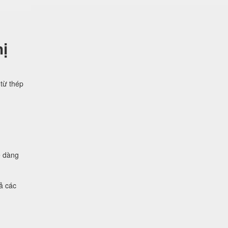
ị
từ thép
ễ dàng
ả các