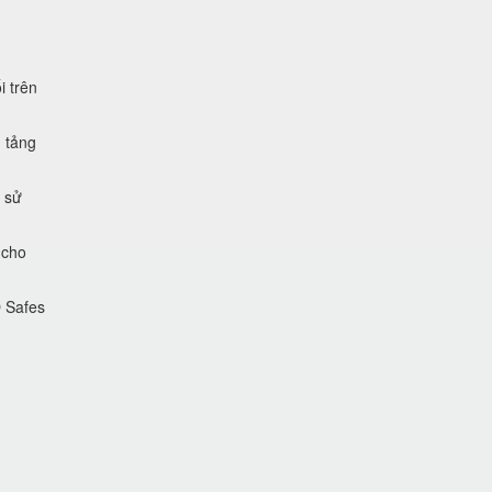
i trên
 tảng
 sử
 cho
O Safes