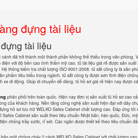
ng đựng tài liệu
đựng tài liệu
u 2 cánh đã trở thành một thành phần không thể thiếu trong văn phòng. V
iện với độ bền cao tính thẩm mỹ cao. tủ tài liệu giá rẻ được sản xuất
. Hệ thống kiểm tra chất lượng ISO 9001:2008. tủ sắt công ty là sản p
n phẩm tiêu biểu trong ngành. tủ sắt công ty được sơn tĩnh điện chống
h xe di động. Giúp di chuyển dễ dàng. tủ hồ sơ giá rẻ hiện nay được c
ãng
phân phối trên toàn quốc. Hiện nay đơn vị sản xuất tủ hồ sơ cao c
òng của khách hàng. Nền tảng công nghệ sản xuất hiện đại với dây ch
đựng hồ sơ lưu trữ WELKO Safes Cabinet chất lượng cao. Đáp ứng tối 
 Safes Cabinet sản xuất theo tiêu chuẩn Nhật bản, hàn quốc, Đức, mỹ
điện chống trầy xước, rỉ sét. Các ngăn được thiết kế theo tiêu chuẩn 
 bảo mật chống cháy 2 cánh WELKO Safes Cabinet với chất lượng cao 