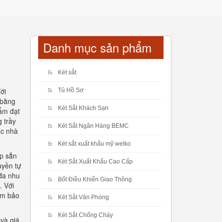
Danh mục sản phẩm
Két sắt
ới
Tủ Hồ Sơ
 bằng
Két Sắt Khách Sạn
hẩm đạt
 trầy
Két Sắt Ngân Hàng BEMC
ác nhà
Két sắt xuất khẩu mỹ welko
ấp sẵn
Két Sắt Xuất Khẩu Cao Cấp
uyền tự
đa nhu
Bốt Điều Khiển Giao Thông
. Với
đảm bảo
Két Sắt Văn Phòng
Két Sắt Chống Cháy
và giá