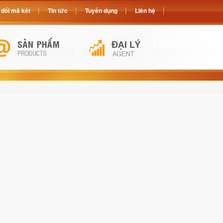
đổi mã két
Tin tức
Tuyển dụng
Liên hệ