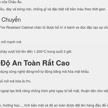
ẩn của Châu Âu.
u, dày và bóng mịn, chống gỉ và đặc biệt rất bền màu theo thời gian.
i Chuyển
e Resistant Cabinet chân tủ được bố trí 4 bánh xe đúc đặc tạo sự ch
g mở mạnh mẽ.
háy vượt trội lên đến 1.200°C trong suốt 2 giờ.
 Độ An Toàn Rất Cao
 dụng công nghệ đóng/mở tự động bằng mã hóa mật khẩu.
h số mở mã hóa là 0%
ngoại tạo khả năng chống trộm phá ngay từ bề mặt, thuận tiện cho vi
, trường học..., tính bảo mật và độ an toàn được đặt lên hàng đầu để