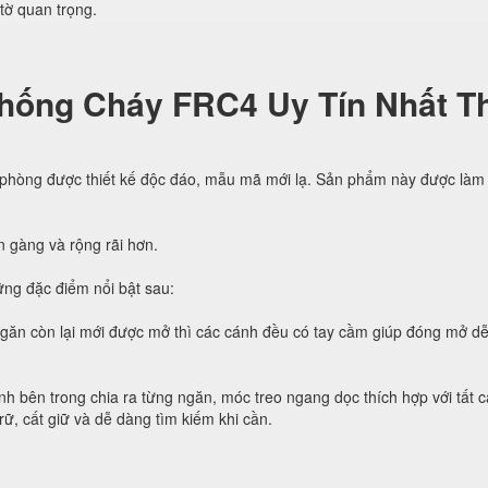
 tờ quan trọng.
hống Cháy FRC4 Uy Tín Nhất Th
 phòng được thiết kế độc đáo, mẫu mã mới lạ. Sản phẩm này được làm 
n gàng và rộng rãi hơn.
ng đặc điểm nổi bật sau:
ngăn còn lại mới được mở thì các cánh đều có tay cầm giúp đóng mở d
h bên trong chia ra từng ngăn, móc treo ngang dọc thích hợp với tất c
trữ, cất giữ và dễ dàng tìm kiếm khi cần.