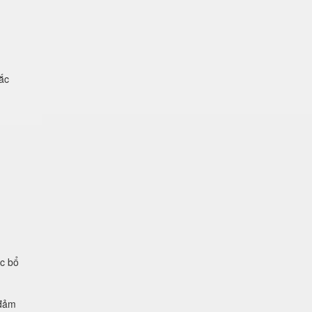
ắc
ệc bổ
 đảm