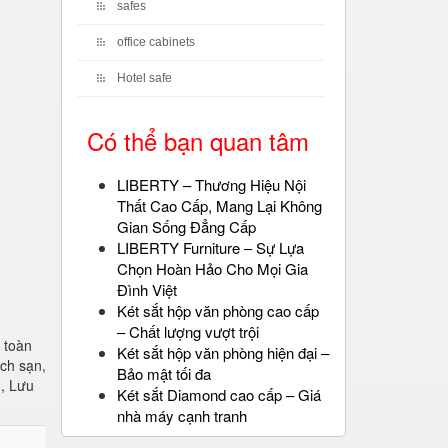
safes
office cabinets
Hotel safe
Có thể bạn quan tâm
LIBERTY – Thương Hiệu Nội
Thất Cao Cấp, Mang Lại Không
Gian Sống Đẳng Cấp
LIBERTY Furniture – Sự Lựa
Chọn Hoàn Hảo Cho Mọi Gia
Đình Việt
Két sắt hộp văn phòng cao cấp
– Chất lượng vượt trội
 toàn
Két sắt hộp văn phòng hiện đại –
ch sạn,
Bảo mật tối đa
h, Lưu
Két sắt Diamond cao cấp – Giá
nhà máy cạnh tranh