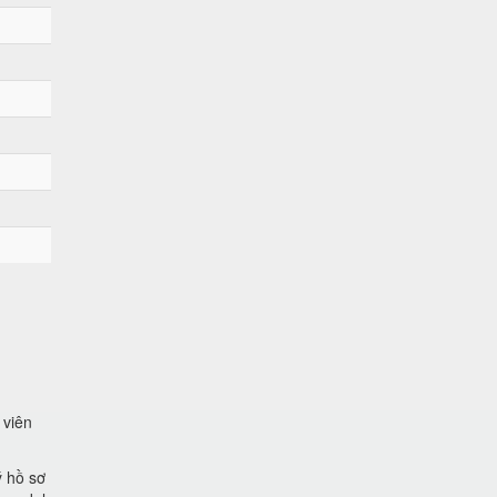
 viên
ý hồ sơ