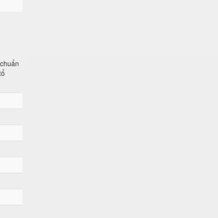
u chuẩn
tổ