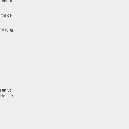
g modul
 thì để
ải rộng
 tin về
 Hotline