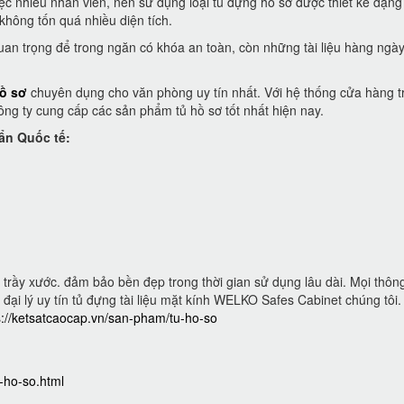
ệc nhiều nhân viên, nên sử dụng loại tủ đựng hồ sơ được thiết kế dạn
không tốn quá nhiều diện tích.
uan trọng để trong ngăn có khóa an toàn, còn những tài liệu hàng ngày
ồ sơ
chuyên dụng cho văn phòng uy tín nhất. Với hệ thống cửa hàng tr
 công ty cung cấp các sản phẩm tủ hồ sơ tốt nhất hiện nay.
ẩn Quốc tế:
trầy xước. đảm bảo bền đẹp trong thời gian sử dụng lâu dài. Mọi thông
đại lý uy tín tủ đựng tài liệu mặt kính WELKO Safes Cabinet chúng tôi.
s://ketsatcaocap.vn/san-pham/tu-ho-so
-ho-so.html