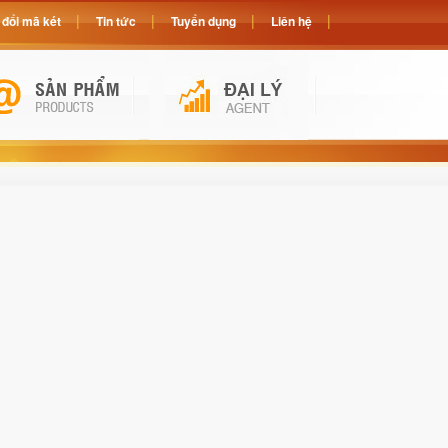
đổi mã két
Tin tức
Tuyển dụng
Liên hệ