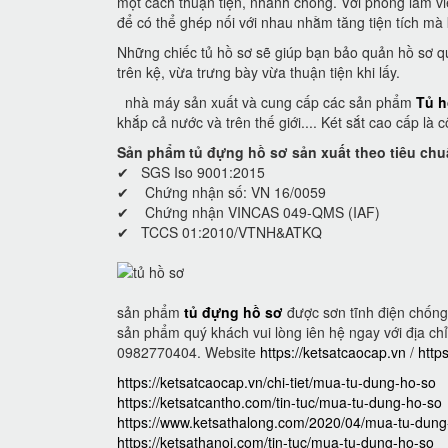
một cách thuận tiện, nhanh chóng. Với phòng làm vi
để có thể ghép nối với nhau nhằm tăng tiện tích mà 
Những chiếc tủ hồ sơ sẽ giúp bạn bảo quản hồ sơ q
trên kệ, vừa trưng bày vừa thuận tiện khi lấy.
nhà máy sản xuất và cung cấp các sản phẩm
Tủ h
khắp cả nước và trên thế giới.... Két sắt cao cấp là
Sản phẩm tủ đựng hồ sơ sản xuất theo tiêu chu
✔ SGS Iso 9001:2015
✔ Chứng nhận số: VN 16/0059
✔ Chứng nhận VINCAS 049-QMS (IAF)
✔ TCCS 01:2010/VTNH&ATKQ
sản phẩm
tủ đựng hồ sơ
được sơn tĩnh điện chống 
sản phẩm quý khách vui lòng iên hệ ngay với địa chỉ 
0982770404. Website
https://ketsatcaocap.vn
/
http
https://ketsatcaocap.vn/chi-tiet/mua-tu-dung-ho-so
https://ketsatcantho.com/tin-tuc/mua-tu-dung-ho-so
https://www.ketsathalong.com/2020/04/mua-tu-dung
https://ketsathanoi.com/tin-tuc/mua-tu-dung-ho-so