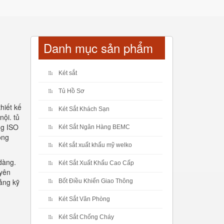
Danh mục sản phẩm
Két sắt
Tủ Hồ Sơ
hiết kế
Két Sắt Khách Sạn
ội. tủ
ng ISO
Két Sắt Ngân Hàng BEMC
ong
Két sắt xuất khẩu mỹ welko
dàng.
Két Sắt Xuất Khẩu Cao Cấp
uyên
ảng kỹ
Bốt Điều Khiển Giao Thông
Két Sắt Văn Phòng
Két Sắt Chống Cháy