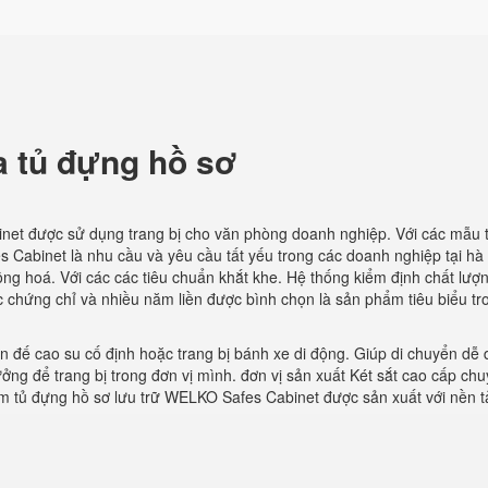
 tủ đựng hồ sơ
et được sử dụng trang bị cho văn phòng doanh nghiệp. Với các mẫu t
abinet là nhu cầu và yêu cầu tất yếu trong các doanh nghiệp tại hà n
ng hoá. Với các các tiêu chuẩn khắt khe. Hệ thống kiểm định chất lượ
 chứng chỉ và nhiều năm liền được bình chọn là sản phẩm tiêu biểu tr
n đế cao su cố định hoặc trang bị bánh xe di động. Giúp di chuyển dễ 
ởng để trang bị trong đơn vị mình. đơn vị sản xuất Két sắt cao cấp ch
ẩm tủ đựng hồ sơ lưu trữ WELKO Safes Cabinet được sản xuất với nền t