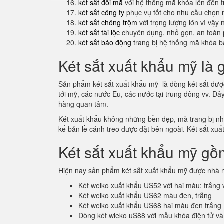
két sắt đổi mã
với hệ thống mã khóa lên đến 
két sắt công ty
phục vụ tốt cho nhu cầu chọn 
két sắt chông trộm
với trọng lượng lớn vì vậy
két sắt tài lộc
chuyên dụng, nhỏ gọn, an toàn 
két sắt báo động
trang bị hệ thống mã khóa b
Két sắt xuất khẩu mỹ là 
Sản phẩm két sắt xuất khẩu mỹ là dòng két sắt được 
tới mỹ, các nước Eu, các nước tại trung đông vv. Đ
hàng quan tâm.
Két xuất khẩu không những bền đẹp, mà trang bị nhiề
kế bản lề cánh treo được đặt bên ngoài. Két sắt xuấ
Két sắt xuất khẩu mỹ gồ
Hiện nay sản phẩm két sắt xuất khẩu mỹ được nhà m
Két welko xuất khẩu US52 với hai màu: trắng
Két welko xuất khẩu US62 màu đen, trắng
Két welko xuất khẩu US68 hai màu đen trắng
Dòng két wleko uS88 với mẫu khóa điện tử và