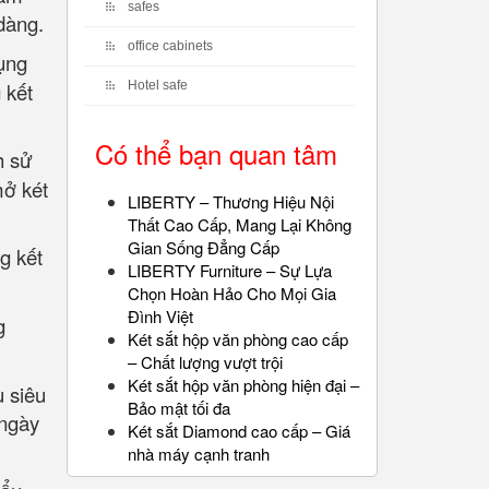
safes
dàng.
office cabinets
ụng
 kết
Hotel safe
Có thể bạn quan tâm
h sử
mở két
LIBERTY – Thương Hiệu Nội
Thất Cao Cấp, Mang Lại Không
Gian Sống Đẳng Cấp
g kết
LIBERTY Furniture – Sự Lựa
Chọn Hoàn Hảo Cho Mọi Gia
Đình Việt
g
Két sắt hộp văn phòng cao cấp
– Chất lượng vượt trội
Két sắt hộp văn phòng hiện đại –
u siêu
Bảo mật tối đa
 ngày
Két sắt Diamond cao cấp – Giá
nhà máy cạnh tranh