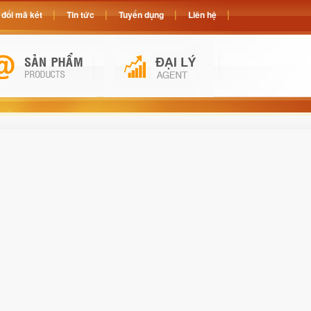
đổi mã két
Tin tức
Tuyển dụng
Liên hệ