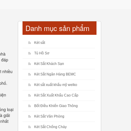
Danh mục sản phẩm
Két sắt
nhà
Tủ Hồ Sơ
c đáp
Két Sắt Khách Sạn
i nhiều
Két Sắt Ngân Hàng BEMC
phố.
Két sắt xuất khẩu mỹ welko
hiện
Két Sắt Xuất Khẩu Cao Cấp
Bốt Điều Khiển Giao Thông
ng loại
à giải
Két Sắt Văn Phòng
 nhất
Két Sắt Chống Cháy