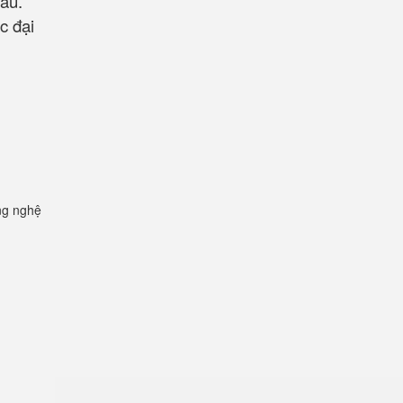
hẩu.
c đại
ng nghệ