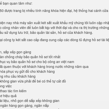
hể bạn quan tâm như:
50 được trang bị nhiều tính năng khóa hiện đại, hệ thống hai cánh cửa
hiện nay nhà máy sản xuất két sắt xuất khẩu mỹ chúng tôi luôn cập nhậ
công nhân viên để luôn bắt kịp với thời đại và cho ra thị trường nhữn
ầu sử dụng lưu trữ, bảo quản tài sản, hồ sơ của khách hàng.
ại công ty két sắt cao cấp đang cung cấp các dòng tủ đựng hồ sơ tài li
àn, sắp xếp gọn gàng
oàn chống cháy bảo quản hồ sơ tốt nhất
ục vụ bảo quản hồ sơ cho bộ công an việt nam
đã quen thuộc với khách hàng trong nước những năm qua
khóa phục vụ gửi đồ cho khách hàng
ứng nhu cầu khách hàng
không gian vừa phải để bé có thể tự cất đồ
ông việc
 thao tác tìm kiếm
sơ hiệu quả
tài liệu, nhỏ gọn dễ sắp xếp không gian
 ngân hàng gọn gàng, ngăn nắp