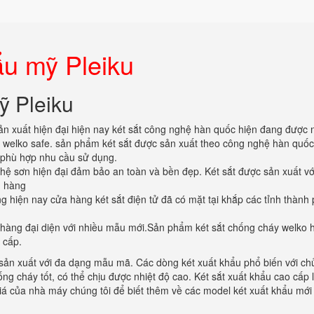
ẩu mỹ Pleiku
ỹ Pleiku
ản xuất hiện đại hiện nay két sắt công nghệ hàn quốc hiện đang được 
ệu welko safe. sản phẩm két sắt được sản xuất theo công nghệ hàn quố
n phù hợp nhu cầu sử dụng.
ghệ sơn hiện đại đảm bảo an toàn và bền đẹp. Két sắt được sản xuất vớ
h hàng
hiện nay cửa hàng két sắt điện tử đã có mặt tại khắp các tỉnh thành 
hàng đại diện với nhiều mẫu mới.Sản phẩm két sắt chống cháy welko 
 cấp.
sản xuất với đa dạng mẫu mã. Các dòng két xuất khẩu phổ biến với chủ
ống cháy tốt, có thể chịu được nhiệt độ cao. Két sắt xuất khẩu cao cấp l
á của nhà máy chúng tôi để biết thêm về các model két xuất khẩu mới