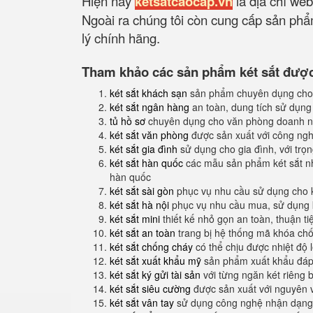
Hiện nay
ketsatcaocap.vn
là địa chỉ web
Ngoài ra chúng tôi còn cung cấp sản phẩm
lý chính hãng.
Tham khảo các sản phẩm két sắt được 
két sắt khách sạn
sản phẩm chuyên dụng cho
két sắt ngân hàng
an toàn, dung tích sử dụng
tủ hồ sơ
chuyên dụng cho văn phòng doanh n
két sắt văn phòng
được sản xuất với công nghệ
két sắt gia đình
sử dụng cho gia đình, với trọ
két sắt hàn quốc
các mẫu sản phẩm két sắt nh
hàn quốc
két sắt sài gòn
phục vụ nhu cầu sử dụng cho 
két sắt hà nội
phục vụ nhu cầu mua, sử dụng k
két sắt mini
thiết kế nhỏ gọn an toàn, thuận t
két sắt an toàn
trang bị hệ thống mã khóa ch
két sắt chống cháy
có thể chịu được nhiệt độ 
két sắt xuất khẩu mỹ
sản phẩm xuất khẩu đáp 
két sắt ký gửi tài sản
với từng ngăn két riêng b
két sắt siêu cường
được sản xuất với nguyên 
két sắt vân tay
sử dụng công nghệ nhận dạng 