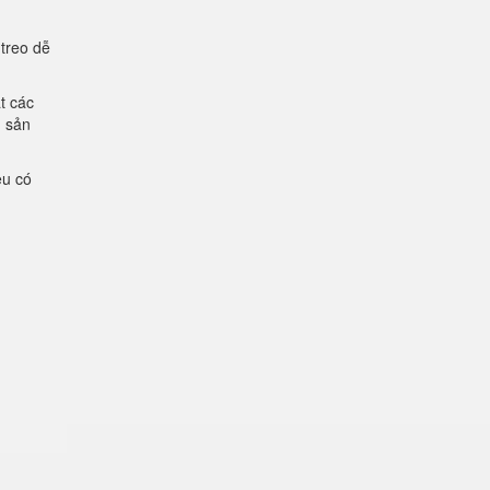
 treo dễ
t các
g sản
ệu có