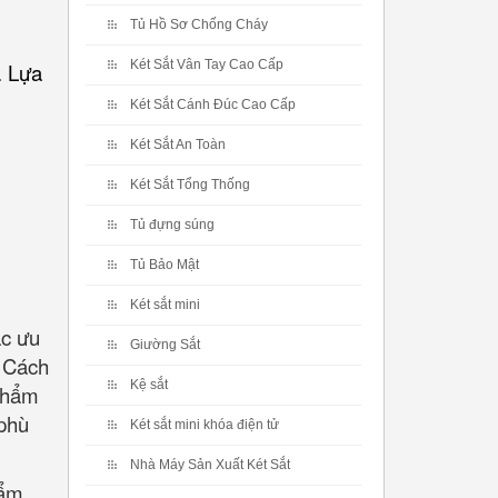
Tủ Hồ Sơ Chống Cháy
Két Sắt Vân Tay Cao Cấp
. Lựa
Két Sắt Cánh Đúc Cao Cấp
Két Sắt An Toàn
Két Sắt Tổng Thống
Tủ đựng súng
Tủ Bảo Mật
Két sắt mini
ác ưu
Giường Sắt
. Cách
Kệ sắt
 phẩm
 phù
Két sắt mini khóa điện tử
Nhà Máy Sản Xuất Két Sắt
hẩm