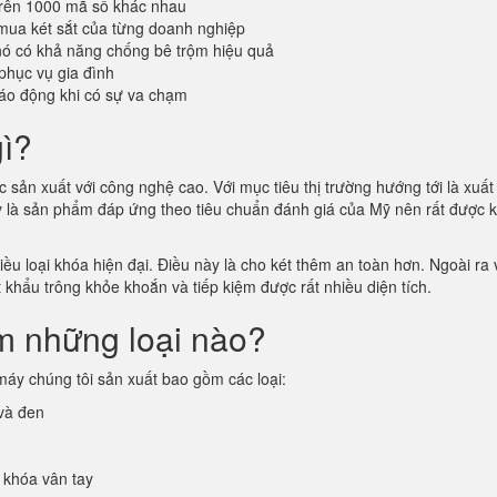
trên 1000 mã số khác nhau
mua két sắt của từng doanh nghiệp
 nó có khả năng chống bê trộm hiệu quả
phục vụ gia đình
áo động khi có sự va chạm
gì?
sản xuất với công nghệ cao. Với mục tiêu thị trường hướng tới là xuất
ây là sản phẩm đáp ứng theo tiêu chuẩn đánh giá của Mỹ nên rất được 
u loại khóa hiện đại. Điều này là cho két thêm an toàn hơn. Ngoài ra v
t khẩu trông khỏe khoắn và tiếp kiệm được rất nhiều diện tích.
m những loại nào?
áy chúng tôi sản xuất bao gồm các loại:
 và đen
 khóa vân tay