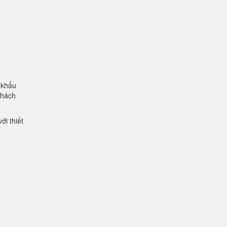
 khẩu
khách
ới thiết