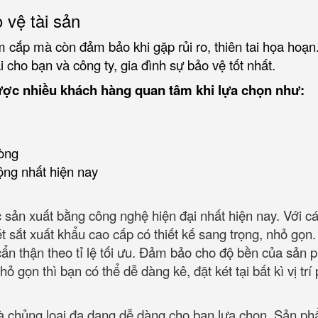
 vệ tài sản
 cắp mà còn đảm bảo khi gặp rủi ro, thiên tai họa hoạn
 cho bạn và công ty, gia đình sự bảo vệ tốt nhất.
ược nhiều khách hàng quan tâm khi lựa chọn như:
òng
ộng nhất hiện nay
 sản xuất bằng công nghệ hiện đại nhất hiện nay. Với c
ét sắt xuất khẩu cao cấp có thiết kế sang trọng, nhỏ gọn
 cẩn thận theo tỉ lệ tối ưu. Đảm bảo cho độ bền của sản
ỏ gọn thì bạn có thể dễ dàng kê, đặt két tại bất kì vị trí
và chủng loại đa dạng dễ dàng cho bạn lựa chọn. Sản p