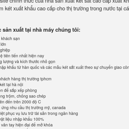
site chính thức của nhà sản xuất két sắt cao cấp xuất k
 két xuất khẩu cao cấp cho thị trường trong nước tại cá
sản xuất tại nhà máy chúng tôi:
 khách sạn
 lớn
ghiệp
 tiên tiến nhất hiện nay
ng lượng và kích thước nhỏ gọn
ập khẩu từ hàn quốc và các mẫu két sắt xuất theo sự chuyển giao cô
khách hàng thị trường tphcm
ét tại hà nội
iện để sắp xếp phòng
ống trộm, chống sao chép
lên đến trên 2000 độ C
ứng nhu cầu thị trường mỹ, canada
iệt phục vụ lưu trữ tài sản trong ngân hàng
vật liệu nhập khẩu 100%
vân tay hiện đại để mở khóa