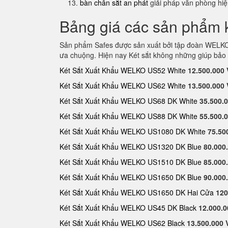
bàn chân sắt an phát
giải pháp văn phòng hi
Bảng giá các sản phẩm k
Sản phẩm Safes được sản xuất bởi tập đoàn WELKO S
ưa chuộng. Hiện nay Két sắt không những giúp bảo 
Két Sắt Xuất Khẩu WELKO US52 White
12.500.000
Két Sắt Xuất Khẩu WELKO US62 White
13.500.000
Két Sắt Xuất Khẩu WELKO US68 DK White
35.500.
Két Sắt Xuất Khẩu WELKO US88 DK White
55.500.
Két Sắt Xuất Khẩu WELKO US1080 DK White
75.50
Két Sắt Xuất Khẩu WELKO US1320 DK Blue
80.000
Két Sắt Xuất Khẩu WELKO US1510 DK Blue
85.000
Két Sắt Xuất Khẩu WELKO US1650 DK Blue
90.000
Két Sắt Xuất Khẩu WELKO US1650 DK Hai Cửa
120
Két Sắt Xuất Khẩu WELKO US45 DK Black
12.000.
Két Sắt Xuất Khẩu WELKO US62 Black
13.500.000