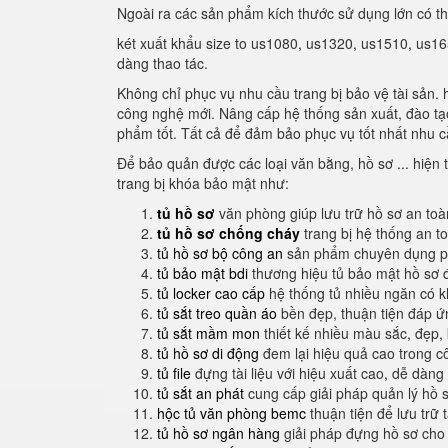
Ngoài ra các sản phẩm kích thước sử dụng lớn có t
két xuất khẩu size to us1080, us1320, us1510, us16
dàng thao tác.
Không chỉ phục vụ nhu cầu trang bị bảo vệ tài sản. 
công nghệ mới. Nâng cấp hệ thống sản xuất, đào tạo 
phẩm tốt. Tất cả để đảm bảo phục vụ tốt nhất nhu c
Để bảo quản được các loại văn bằng, hồ sơ ... hiện t
trang bị khóa bảo mật như:
tủ hồ sơ
văn phòng giúp lưu trữ hồ sơ an to
tủ hồ sơ chống cháy
trang bị hệ thống an t
tủ hồ sơ bộ công an
sản phẩm chuyên dụng ph
tủ bảo mật bdi
thương hiệu tủ bảo mật hồ sơ 
tủ locker cao cấp
hệ thống tủ nhiều ngăn có 
tủ sắt treo quần áo
bền đẹp, thuận tiện đáp 
tủ sắt mầm mon
thiết kế nhiều màu sắc, đẹp, 
tủ hồ sơ di động
đem lại hiệu quả cao trong c
tủ file
đựng tài liệu với hiệu xuất cao, dễ dàng
tủ sắt an phát
cung cấp giải pháp quản lý hồ 
hộc tủ văn phòng bemc
thuận tiện để lưu trữ 
tủ hồ sơ ngân hàng
giải pháp đựng hồ sơ cho