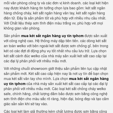
mỗi văn phòng công ty và các đơn vị kinh doanh. các loại két hiện
nay được khách hàng tin tưởng chọn lựa bao gồm: két sắt ngân
hàng chống cháy, két sắt ngân hàng vân tay, két sắt ngân hàng
điện tử. Đây là sản phẩm tốt và phù hợp với nhiều nhu cầu nhất.
Với Chất liệu thép sơn tĩnh điện màu trắng vv, phù hợp với mọi
không gian văn phòng.
Sản phẩm
mua két sắt ngân hàng uy tín tphcm
được sản xuất
với công nghệ cao. Hệ thống máy dập tiên tiến. các dòng két sắt
an toàn welko với bên ngoài két sắt được sơn chống gỉ. bên trong
két có các đợt di động phụ vụ tốt nhất nhu cầu lưu trữ. Lựa chọn
két sắt cánh đúc welko của nhà máy sản xuất két sắt cao cấp tại
các đại lý phân phối với nhiều mẫu mới.
Với những chuỗi showroom giới thiệu sản phẩm liên tục cập nhật
sản phẩm mới. Két sắt cao cấp hiện nay là nơi uy tín để bạn chọn
mua két sắt vân tay cho mình. Lựa chọn
mua két sắt ngân hàng
uy tín tphcm
của nhà máy sản xuất két sắt cao cấp tại các đại lý
phân phối với nhiều mẫu mới. Các loại két sắt chống cháy welko
safe, chính hãng, chất lượng đảm bảo được sơn bằng công nghệ
sơn tĩnh điện cho màu sắc rõ ràng, hiện đại, bóng đẹp và tạo cảm
giác sần sần khi sờ tay vào.
Các loại két làm giả thường kém chất lượng được sơn bằng công