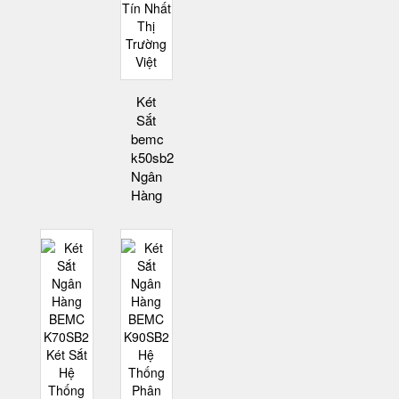
Két
Sắt
bemc
k50sb2
Ngân
Hàng