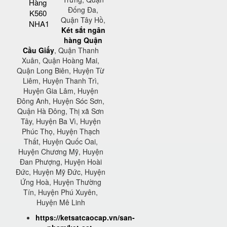
Hàng
Đống Đa,
K560
Quận Tây Hồ,
NHA1
Két sắt ngân
hàng Quận
Cầu Giấy
, Quận Thanh
Xuân, Quận Hoàng Mai,
Quận Long Biên, Huyện Từ
Liêm, Huyện Thanh Trì,
Huyện Gia Lâm, Huyện
Đông Anh, Huyện Sóc Sơn,
Quận Hà Đông, Thị xã Sơn
Tây, Huyện Ba Vì, Huyện
Phúc Thọ, Huyện Thạch
Thất, Huyện Quốc Oai,
Huyện Chương Mỹ, Huyện
Đan Phượng, Huyện Hoài
Đức, Huyện Mỹ Đức, Huyện
Ứng Hoà, Huyện Thường
Tín, Huyện Phú Xuyên,
Huyện Mê Linh
https://ketsatcaocap.vn/san-