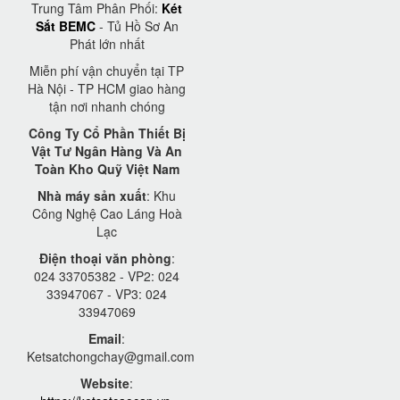
Trung Tâm Phân Phối:
Két
Sắt BEMC
- Tủ Hồ Sơ An
Phát lớn nhất
Miễn phí vận chuyển tại TP
Hà Nội - TP HCM giao hàng
tận nơi nhanh chóng
Công Ty Cổ Phần Thiết Bị
Vật Tư Ngân Hàng Và An
Toàn Kho Quỹ Việt Nam
Nhà máy sản xuất
: Khu
Công Nghệ Cao Láng Hoà
Lạc
Điện thoại văn phòng
:
024 33705382 - VP2: 024
33947067 - VP3: 024
33947069
Email
:
Ketsatchongchay@gmail.com
Website
: