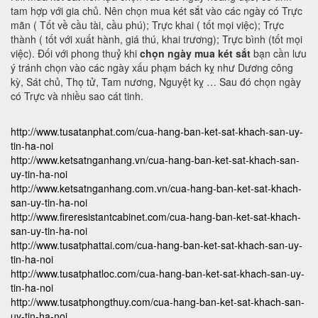
tam hợp với gia chủ. Nên chọn mua két sắt vào các ngày có Trực
mãn ( Tốt về cầu tài, cầu phú); Trực khai ( tốt mọi việc); Trực
thành ( tốt với xuất hành, giá thú, khai trương); Trực bình (tốt mọi
việc). Đối với phong thuỷ khi
chọn ngày mua két sắt
bạn cần lưu
ý tránh chọn vào các ngày xấu phạm bách kỵ như Dương công
kỳ, Sát chủ, Thọ tử, Tam nương, Nguyệt kỵ … Sau đó chọn ngày
có Trực và nhiều sao cát tinh.
http://www.tusatanphat.com/cua-hang-ban-ket-sat-khach-san-uy-
tin-ha-noi
http://www.ketsatnganhang.vn/cua-hang-ban-ket-sat-khach-san-
uy-tin-ha-noi
http://www.ketsatnganhang.com.vn/cua-hang-ban-ket-sat-khach-
san-uy-tin-ha-noi
http://www.fireresistantcabinet.com/cua-hang-ban-ket-sat-khach-
san-uy-tin-ha-noi
http://www.tusatphattai.com/cua-hang-ban-ket-sat-khach-san-uy-
tin-ha-noi
http://www.tusatphatloc.com/cua-hang-ban-ket-sat-khach-san-uy-
tin-ha-noi
http://www.tusatphongthuy.com/cua-hang-ban-ket-sat-khach-san-
uy-tin-ha-noi