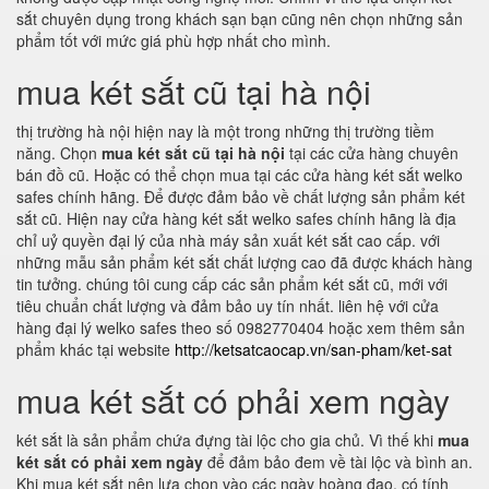
sắt chuyên dụng trong khách sạn bạn cũng nên chọn những sản
phẩm tốt với mức giá phù hợp nhất cho mình.
mua két sắt cũ tại hà nội
thị trường hà nội hiện nay là một trong những thị trường tiềm
năng. Chọn
mua két sắt cũ tại hà nội
tại các cửa hàng chuyên
bán đồ cũ. Hoặc có thể chọn mua tại các cửa hàng két sắt welko
safes chính hãng. Để được đảm bảo về chất lượng sản phẩm két
sắt cũ. Hiện nay cửa hàng két sắt welko safes chính hãng là địa
chỉ uỷ quyền đại lý của nhà máy sản xuất két sắt cao cấp. với
những mẫu sản phẩm két sắt chất lượng cao đã được khách hàng
tin tưởng. chúng tôi cung cấp các sản phẩm két sắt cũ, mới với
tiêu chuẩn chất lượng và đảm bảo uy tín nhất. liên hệ với cửa
hàng đại lý welko safes theo số 0982770404 hoặc xem thêm sản
phẩm khác tại website
http://ketsatcaocap.vn/san-pham/ket-sat
mua két sắt có phải xem ngày
két sắt là sản phẩm chứa đựng tài lộc cho gia chủ. Vì thế khi
mua
két sắt có phải xem ngày
để đảm bảo đem về tài lộc và bình an.
Khi mua két sắt nên lựa chọn vào các ngày hoàng đạo, có tính