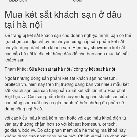
Mua két sắt khách sạn ở đâu
tại hà nội
Để trang bị két sắt khách sạn cho doanh nghiệp mình. bạn có thể
lựa chọn các địa chỉ uy tín chuyên cung cấp sản phẩm két sắt
chuyên dụng dành cho khách sạn. Hiện nay showroom két sắt
cao cấp hà nội là địa chỉ hàng đầu để cho bạn chọn mua két sắt
khách sạn.
Tham khảo:
Sửa két sắt tại hà nội
/
công ty két sắt hà nội
Ngoài những dòng sản phẩm két sắt khách sạn homesun,
orbitech vn. hiện nay trên thị trường đang bán với nhiều mẫu két
sắt khách sạn của các hãng sản xuất két sắt lớn như Hoà phát,
Việt tiệp vv. Các sản phẩm két chuyên dụng cho khách sạn của
các hãng sản xuất này có giá thành rẻ hơn nhưng đa phần sử
dụng công nghệ cũ.
với các kiểu mẫu khoá kém hơn hoặc với các mẫu khoá điện tử,
vân tay thường chậm hơn so với két sắt homesun, oritech,
goldsun, bdd vv. Do các phần mềm của hệ thống mã khoá này
không được cập nhật công nghệ mới. Chính vì thế lựa chọn két