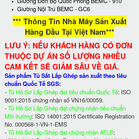
Giường Đơn Bộ Quốc Phòng BEMC - 910
Giường Nội Trú BEMC - GC6
*** Thông Tin Nhà Máy Sản Xuất
Hàng Đầu Tại Việt Nam***
LƯU Ý: NẾU KHÁCH HÀNG CÓ ĐƠN
THUỘC DỰ ÁN SỐ LƯỢNG NHIỀU
CAM KẾT SẼ GIẢM SÂU VỀ GIÁ.
Sản phẩm Tủ Sắt Lắp Ghép sản xuất theo tiêu
chuẩn Quốc Tế SGS:
-
Tủ Hồ Sơ Lắp Ghép đạt tiêu chuẩn Quốc Tế
: ISO
9001:2015 chứng nhận số VN16/00059.
-
Tủ Hồ Sơ Lắp Ghép đạt chứng nhận tiêu chuẩn
Môi trường
: ISO 14001:2015 Certificate Registration
No. 000568-1-VN-1-EMS
-
Tủ Hồ Sơ Lắp Ghép đạt chứng nhận ATLĐ
: