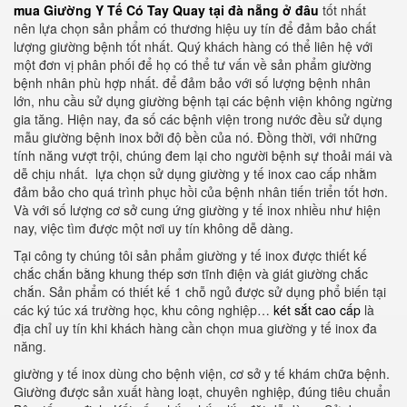
mua Giường Y Tế Có Tay Quay tại đà nẵng ở đâu
tốt nhất
nên lựa chọn sản phẩm có thương hiệu uy tín để đảm bảo chất
lượng giường bệnh tốt nhất. Quý khách hàng có thể liên hệ với
một đơn vị phân phối để họ có thể tư vấn về sản phẩm giường
bệnh nhân phù hợp nhất. để đảm bảo với số lượng bệnh nhân
lớn, nhu cầu sử dụng giường bệnh tại các bệnh viện không ngừng
gia tăng. Hiện nay, đa số các bệnh viện trong nước đều sử dụng
mẫu giường bệnh inox bởi độ bền của nó. Đồng thời, với những
tính năng vượt trội, chúng đem lại cho người bệnh sự thoải mái và
dễ chịu nhất. lựa chọn sử dụng giường y tế inox cao cấp nhằm
đảm bảo cho quá trình phục hồi của bệnh nhân tiến triển tốt hơn.
Và với số lượng cơ sở cung ứng giường y tế inox nhiều như hiện
nay, việc tìm được một nơi uy tín không dễ dàng.
Tại công ty chúng tôi sản phẩm giường y tế inox được thiết kế
chắc chắn bằng khung thép sơn tĩnh điện và giát giường chắc
chắn. Sản phẩm có thiết kế 1 chỗ ngủ được sử dụng phổ biến tại
các ký túc xá trường học, khu công nghiệp…
két sắt cao cấp
là
địa chỉ uy tín khi khách hàng cần chọn mua giường y tế inox đa
năng.
giường y tế inox dùng cho bệnh viện, cơ sở y tế khám chữa bệnh.
Giường được sản xuất hàng loạt, chuyên nghiệp, đúng tiêu chuẩn