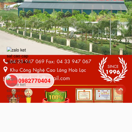
0982770404
back
to
top