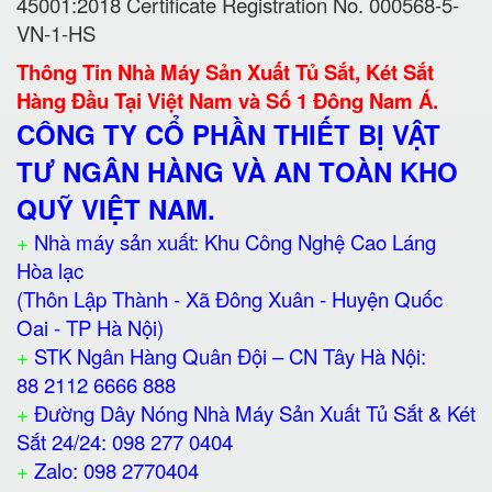
45001:2018 Certificate Registration No. 000568-5-
VN-1-HS
Thông Tin Nhà Máy Sản Xuất Tủ Sắt, Két Sắt
Hàng Đầu Tại Việt Nam và Số 1 Đông Nam Á.
CÔNG TY CỔ PHẦN THIẾT BỊ VẬT
TƯ NGÂN HÀNG VÀ AN TOÀN KHO
QUỸ VIỆT NAM.
+
Nhà máy sản xuất: Khu Công Nghệ Cao Láng
Hòa lạc
(Thôn Lập Thành - Xã Đông Xuân - Huyện Quốc
Oai - TP Hà Nội)
+
STK Ngân Hàng Quân Đội – CN Tây Hà Nội:
88 2112 6666 888
+
Đường Dây Nóng Nhà Máy Sản Xuất Tủ Sắt & Két
Sắt 24/24: 098 277 0404
+
Zalo: 098 2770404