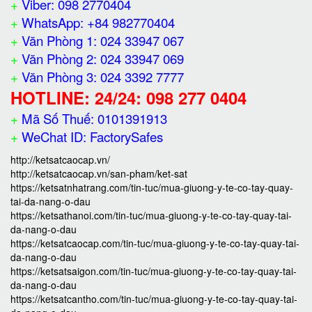
+
Viber: 098 2770404
+
WhatsApp: +84 982770404
+
Văn Phòng 1: 024 33947 067
+
Văn Phòng 2: 024 33947 069
+
Văn Phòng 3: 024 3392 7777
HOTLINE: 24/24: 098 277 0404
+
Mã Số Thuế: 0101391913
+
WeChat ID: FactorySafes
http://ketsatcaocap.vn/
http://ketsatcaocap.vn/san-pham/ket-sat
https://ketsatnhatrang.com/tin-tuc/mua-giuong-y-te-co-tay-quay-
tai-da-nang-o-dau
https://ketsathanoi.com/tin-tuc/mua-giuong-y-te-co-tay-quay-tai-
da-nang-o-dau
https://ketsatcaocap.com/tin-tuc/mua-giuong-y-te-co-tay-quay-tai-
da-nang-o-dau
https://ketsatsaigon.com/tin-tuc/mua-giuong-y-te-co-tay-quay-tai-
da-nang-o-dau
https://ketsatcantho.com/tin-tuc/mua-giuong-y-te-co-tay-quay-tai-