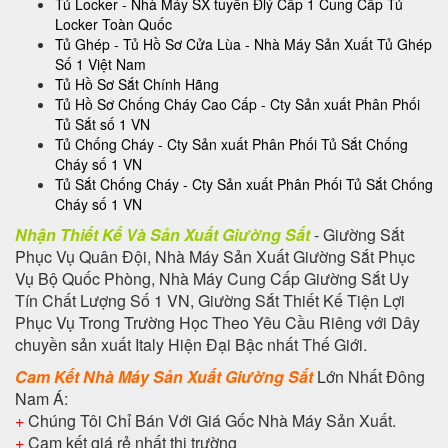
Tủ Locker - Nhà Máy SX tuyển Đlý Cấp 1 Cung Cấp Tủ
Locker Toàn Quốc
Tủ Ghép - Tủ Hồ Sơ Cửa Lùa - Nhà Máy Sản Xuất Tủ Ghép
Số 1 Việt Nam
Tủ Hồ Sơ Sắt Chính Hãng
Tủ Hồ Sơ Chống Cháy Cao Cấp - Cty Sản xuất Phân Phối
Tủ Sắt số 1 VN
Tủ Chống Cháy - Cty Sản xuất Phân Phối Tủ Sắt Chống
Cháy số 1 VN
Tủ Sắt Chống Cháy - Cty Sản xuất Phân Phối Tủ Sắt Chống
Cháy số 1 VN
Nhận Thiết Kế Và Sản Xuất Giường Sắt
- Giường Sắt
Phục Vụ Quân Đội, Nhà Máy Sản Xuất Giường Sắt Phục
Vụ Bộ Quốc Phòng, Nhà Máy Cung Cấp Giường Sắt Uy
Tín Chất Lượng Số 1 VN, Giường Sắt Thiết Kế Tiện Lợi
Phục Vụ Trong Trường Học Theo Yêu Cầu Riêng với Dây
chuyền sản xuất Italy Hiện Đại Bậc nhất Thế Giới.
Cam Kết Nhà Máy Sản Xuất Giường Sắt
Lớn Nhất Đông
Nam Á:
+
Chúng Tôi Chỉ Bán Với Giá Gốc Nhà Máy Sản Xuất.
+
Cam kết giá rẻ nhất thị trường