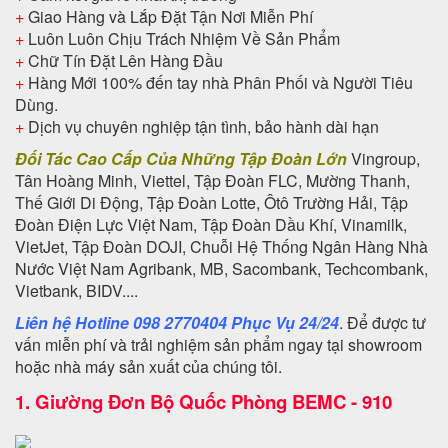
+
Giao Hàng và Lắp Đặt Tận Nơi Miễn Phí
+
Luôn Luôn Chịu Trách Nhiệm Về Sản Phẩm
+
Chữ Tín Đặt Lên Hàng Đầu
+
Hàng Mới 100% đến tay nhà Phân Phối và Người Tiêu
Dùng.
+
Dịch vụ chuyên nghiệp tận tình, bảo hành dài hạn
Đối Tác Cao Cấp Của Những Tập Đoàn Lớn
Vingroup,
Tân Hoàng Minh, Viettel, Tập Đoàn FLC, Mường Thanh,
Thế Giới Di Động, Tập Đoàn Lotte, Ôtô Trường Hải, Tập
Đoàn Điện Lực Việt Nam, Tập Đoàn Dầu Khí, Vinamilk,
VietJet, Tập Đoàn DOJI, Chuỗi Hệ Thống Ngân Hàng Nhà
Nước Việt Nam Agribank, MB, Sacombank, Techcombank,
Vietbank, BIDV....
Liên hệ Hotline 098 2770404 Phục Vụ 24/24
. Để được tư
vấn miễn phí và trải nghiệm sản phẩm ngay tại showroom
hoặc nhà máy sản xuất của chúng tôi.
1.
Giường Đơn Bộ Quốc Phòng BEMC - 910