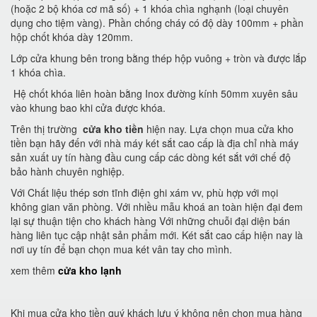
(hoặc 2 bộ khóa cơ mã số) + 1 khóa chìa nghạnh (loại chuyên
dụng cho tiệm vàng). Phần chống cháy có độ dày 100mm + phần
hộp chốt khóa dày 120mm.
Lớp cửa khung bên trong bằng thép hộp vuông + tròn và được lắp
1 khóa chìa.
Hệ chốt khóa liên hoàn bằng Inox đường kính 50mm xuyên sâu
vào khung bao khi cửa được khóa.
Trên thị trường
cửa kho tiền
hiện nay. Lựa chọn mua cửa kho
tiền bạn hãy đến với nhà máy két sắt cao cấp là địa chỉ nhà máy
sản xuất uy tín hàng đầu cung cấp các dòng két sắt với chế độ
bảo hành chuyên nghiệp.
Với Chất liệu thép sơn tĩnh điện ghi xám vv, phù hợp với mọi
không gian văn phòng. Với nhiều mẫu khoá an toàn hiện đại đem
lại sự thuận tiện cho khách hàng Với những chuỗi đại diện bán
hàng liên tục cập nhật sản phẩm mới. Két sắt cao cấp hiện nay là
nơi uy tín để bạn chọn mua két vân tay cho mình.
xem thêm
cửa kho lạnh
Khi mua cửa kho tiền quý khách lưu ý không nên chọn mua hàng