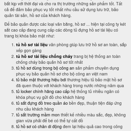
bắt kịp với thời đại và cho ra thị trường những sản phẩm tốt. Tất
cả để đảm bảo phục vụ tốt nhất nhu cầu sử dụng lưu trữ, bảo
quản tài sản, hồ sơ của khách hàng.
Để bảo quản được các loại văn bằng, hồ sơ ... hiện tại công ty két
sắt cao cấp đang cung cấp các dòng tủ đựng hồ sơ tài liệu có
trang bị khóa bảo mật như:
tủ hồ sơ tài liệu
văn phòng giúp lưu trữ hồ sơ an toàn, sắp
xếp gọn gàng
tủ hồ sơ tài liệu chống cháy
trang bị hệ thống an toàn
chống cháy bảo quản hồ sơ tốt nhất
tủ hồ sơ dùng trong bộ công an
sản phẩm chuyên dụng
phục vụ bảo quản hồ sơ cho bộ công an việt nam
tủ bảo mật thương hiệu bdi
thương hiệu tủ bảo mật hồ sơ
đã quen thuộc với khách hàng trong nước những năm qua
tủ locker chính hãng cao cấp
hệ thống tủ nhiều ngăn có
khóa phục vụ gửi đồ cho khách hàng
tủ sắt đựng đồ treo quần áo
bền đẹp, thuận tiện đáp ứng
nhu cầu khách hàng
tủ sắt trường mầm mon
thiết kế nhiều màu sắc, đẹp, không
gian vừa phải để bé có thể tự cất đồ
tủ hồ sơ có chân di động
đem lại hiệu quả cao trong công