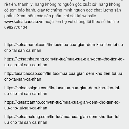
rẻ tiền, thanh lý, hàng không rõ nguồn gốc xuất xứ, hàng không
có tem bảo hành, giấy tờ chứng minh nguồn gốc chất lượng sản
phẩm. Xem thêm các sản phẩm két sắt tại website
www.ketsatcaocap.vn
hoặc liên hệ với chúng tôi theo số hotline
0982770404
https://ketsathanoi.com/tin-tuc/mua-cua-gian-dem-kho-tien-toi-uu-
cho-tai-san-ca-nhan
https://ketsatnhatrang.com/tin-tuc/mua-cua-gian-dem-kho-tien-toi-
uu-cho-tai-san-ca-nhan
http://tusatcaocap.com/tin-tuc/mua-cua-gian-dem-kho-tien-toi-uu-
cho-tai-san-ca-nhan
https://ketsatsaigon.com/tin-tuc/mua-cua-gian-dem-kho-tien-toi-
uu-cho-tai-san-ca-nhan
https://ketsatcantho.com/tin-tuc/mua-cua-gian-dem-kho-tien-toi-
uu-cho-tai-san-ca-nhan
https://ketsathalong.com/tin-tuc/mua-cua-gian-dem-kho-tien-toi-
uu-cho-tai-san-ca-nhan