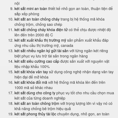
nội
két sắt mini an toàn
thiết kế nhỏ gọn an toàn, thuận tiện để
sắp xếp phòng
két sắt an toàn chống cháy
trang bị hệ thống mã khóa
chống trộm, chống sao chép
két sắt chống cháy khóa điện tử
có thể chịu được nhiệt độ
lên đến trên 2000 độ C
két sắt xuất khẩu thị trường mỹ
sản phẩm xuất khẩu đáp
ứng nhu cầu thị trường mỹ, canada
két sắt nhiều ngăn ký gửi tài sản
với từng ngăn két riêng
biệt phục vụ lưu trữ tài sản trong ngân hàng
két sắt siêu cường cao cấp
được sản xuất với nguyên vật
liệu nhập khẩu 100%
két sắt khóa vân tay
sử dụng công nghệ nhận dạng vân tay
hiện đại để mở khóa
két sắt khóa đổi mã
với hệ thống mã khóa lên đến trên
1000 mã số khác nhau
két sắt dùng cho công ty
phục vụ tốt cho nhu cầu chọn mua
két sắt của từng doanh nghiệp
két sắt an toàn chông trộm
với trọng lượng lớn vì vậy nó có
khả năng chống bê trộm hiệu quả
két sắt phong thủy tài lộc
chuyên dụng, nhỏ gọn, an toàn