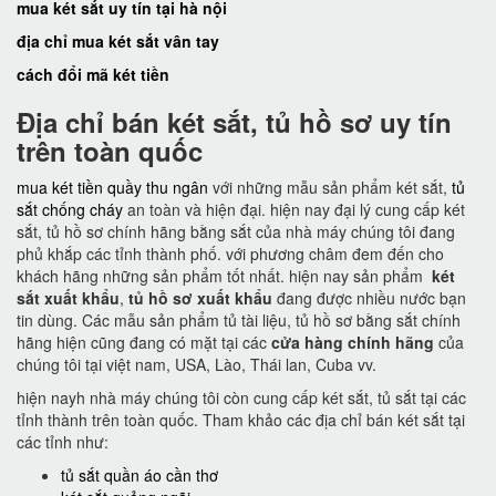
mua két sắt uy tín tại hà nội
địa chỉ mua két sắt vân tay
cách đổi mã két tiền
Địa chỉ bán két sắt, tủ hồ sơ uy tín
trên toàn quốc
mua két tiền quầy thu ngân
với những mẫu sản phẩm két sắt,
tủ
sắt chống cháy
an toàn và hiện đại. hiện nay đại lý cung cấp két
sắt, tủ hồ sơ chính hãng bằng sắt của nhà máy chúng tôi đang
phủ khắp các tỉnh thành phố. với phương châm đem đến cho
khách hãng những sản phẩm tốt nhất. hiện nay sản phẩm
két
sắt xuất khẩu
,
tủ hồ sơ xuất khẩu
đang được nhiều nước bạn
tin dùng. Các mẫu sản phẩm tủ tài liệu, tủ hồ sơ bằng sắt chính
hãng hiện cũng đang có mặt tại các
cửa hàng chính hãng
của
chúng tôi tại việt nam, USA, Lào, Thái lan, Cuba vv.
hiện nayh nhà máy chúng tôi còn cung cấp két sắt, tủ sắt tại các
tỉnh thành trên toàn quốc. Tham khảo các địa chỉ bán két sắt tại
các tỉnh như:
tủ sắt quần áo cần thơ