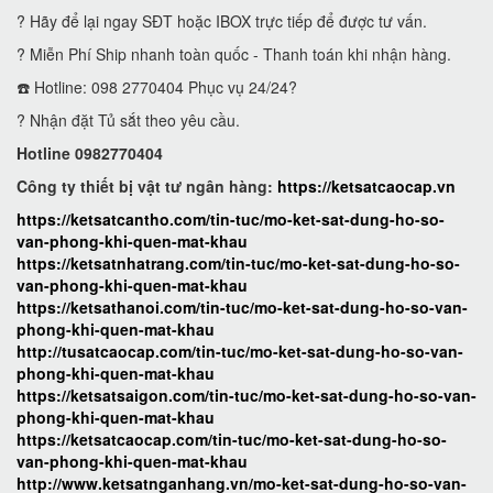
? Hãy để lại ngay SĐT hoặc IBOX trực tiếp để được tư vấn.
? Miễn Phí Ship nhanh toàn quốc - Thanh toán khi nhận hàng.
☎️ Hotline: 098 2770404 Phục vụ 24/24?
? Nhận đặt Tủ sắt theo yêu cầu.
Hotline 0982770404
Công ty thiết bị vật tư ngân hàng:
https://ketsatcaocap.vn
https://ketsatcantho.com/tin-tuc/mo-ket-sat-dung-ho-so-
van-phong-khi-quen-mat-khau
https://ketsatnhatrang.com/tin-tuc/mo-ket-sat-dung-ho-so-
van-phong-khi-quen-mat-khau
https://ketsathanoi.com/tin-tuc/mo-ket-sat-dung-ho-so-van-
phong-khi-quen-mat-khau
http://tusatcaocap.com/tin-tuc/mo-ket-sat-dung-ho-so-van-
phong-khi-quen-mat-khau
https://ketsatsaigon.com/tin-tuc/mo-ket-sat-dung-ho-so-van-
phong-khi-quen-mat-khau
https://ketsatcaocap.com/tin-tuc/mo-ket-sat-dung-ho-so-
van-phong-khi-quen-mat-khau
http://www.ketsatnganhang.vn/mo-ket-sat-dung-ho-so-van-