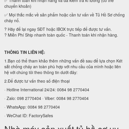
✅ Thanh toán khi nhận hàng và đã kiểm tra kĩ lưỡng (có thể
chuyển khoản)
✅ Mọi thắc mắc về sản phẩm hoặc cần tư vấn về Tủ Hồ Sơ chống
cháy nổ.
?
Hãy để lại ngay SĐT hoặc IBOX trực tiếp để được tư vấn.
?
Miễn Phí Ship nhanh toàn quốc - Thanh toán khi nhận hàng.
THÔNG TIN LIÊN HỆ:
1.Bạn có thể tham khảo thêm những vấn đề sau để lựa chọn Két
sắt chống cháy an toàn phù hợp với nhu cầu của mình hoặc liên
hệ với chúng tôi theo thông tin dưới đây:
2.Để được tư vấn theo số điện thoại
· Hotline International 24/24: 0084 98 2770404
· Zalo: 098 2770404 · Viber: 0084 98 2770404
· WhatsApp: 0084 98 2770404
· WeChat ID: FactorySafes
Nhà máy sản xuất tủ hồ sơ uy