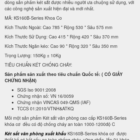
dòng sản phẩm két sắt được nhiều người ưa chuộng sử dụng, với
các công nghệ sản xuất hiện đại và mới nhất.
MÃ: KS160B-Series Khoa Co
Kích Thước Ngoài: Cao 785 * Rộng 530 * Sâu 575 mm
Kích Thước Sử Dụng: Cao 415 * Rộng 420 * Sâu 370 mm
Kích Thước Ngăn kéo: Cao 90 * Rộng 320 * Sâu 350 mm
Trọng Lượng: 150Kg ± 10Kg
TIÊU CHUẨN KÉT CHỐNG CHÁY:
Sản phẩm sản xuất theo tiêu chuẩn Quốc tế: ( CÓ GIẤY
CHỨNG NHẬN)
SGS Iso 9001:2008
Chứng nhận số: VN 16/0059
Chứng nhận VINCAS 049-QMS (IAF)
TCCS 01:2010/VTNH&ATKQ
Mỗi một sản phẩm Két sắt văn phòng cao cấp KS160B-Series
khóa cơ đều có độ chống cháy an toàn 1000-1200độ C
Két sắt văn phòng xuất khẩu
KS160B-Series khóa cơ được
thiết kế có kết cấu an toàn chống cháy, vững chắc, lắp 01 khóa