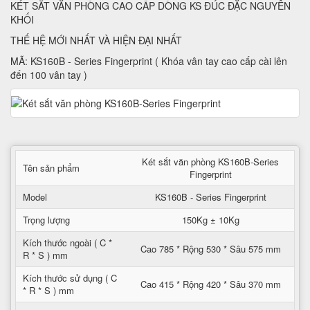
KÉT SẮT VĂN PHÒNG CAO CẤP DÒNG KS ĐÚC ĐẶC NGUYÊN
KHỐI
THẾ HỆ MỚI NHẤT VÀ HIỆN ĐẠI NHẤT
MÃ: KS160B - Series Fingerprint ( Khóa vân tay cao cấp cài lên
đến 100 vân tay )
Két sắt văn phòng KS160B-Series
Tên sản phẩm
Fingerprint
Model
KS160B - Series Fingerprint
Trọng lượng
150Kg ± 10Kg
Kích thước ngoài ( C *
Cao 785 * Rộng 530 * Sâu 575 mm
R * S ) mm
Kích thước sử dụng ( C
Cao 415 * Rộng 420 * Sâu 370 mm
* R * S ) mm