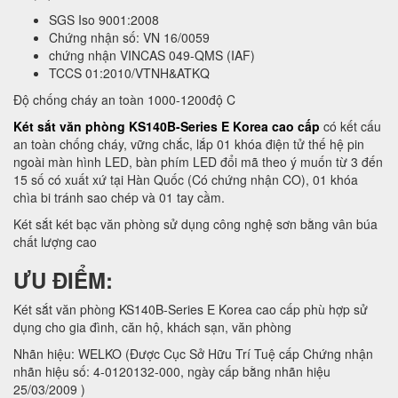
SGS Iso 9001:2008
Chứng nhận số: VN 16/0059
chứng nhận VINCAS 049-QMS (IAF)
TCCS 01:2010/VTNH&ATKQ
Độ chống cháy an toàn 1000-1200độ C
Két sắt văn phòng KS140B-Series E Korea cao cấp
có kết cấu
an toàn chống cháy, vững chắc, lắp 01 khóa điện tử thế hệ pin
ngoài màn hình LED, bàn phím LED đổi mã theo ý muốn từ 3 đến
15 số có xuất xứ tại Hàn Quốc (Có chứng nhận CO), 01 khóa
chìa bi tránh sao chép và 01 tay cầm.
Két sắt két bạc văn phòng sử dụng công nghệ sơn bằng vân búa
chất lượng cao
ƯU ĐIỂM:
Két sắt văn phòng KS140B-Series E Korea cao cấp phù hợp sử
dụng cho gia đình, căn hộ, khách sạn, văn phòng
Nhãn hiệu: WELKO (Được Cục Sở Hữu Trí Tuệ cấp Chứng nhận
nhãn hiệu số: 4-0120132-000, ngày cấp bằng nhãn hiệu
25/03/2009 )