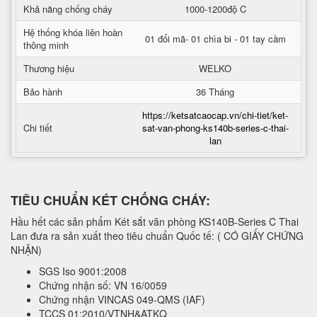
Khả năng chống cháy
1000-1200độ C
Hệ thống khóa liên hoàn
01 đổi mã- 01 chìa bi - 01 tay cầm
thông minh
Thương hiệu
WELKO
Bảo hành
36 Tháng
https://ketsatcaocap.vn/chi-tiet/ket-
Chi tiết
sat-van-phong-ks140b-series-c-thai-
lan
TIÊU CHUẨN KÉT CHỐNG CHÁY:
Hầu hết các sản phẩm Két sắt văn phòng KS140B-Series C Thai
Lan đưa ra sản xuất theo tiêu chuẩn Quốc tế: ( CÓ GIẤY CHỨNG
NHẬN)
SGS Iso 9001:2008
Chứng nhận số: VN 16/0059
Chứng nhận VINCAS 049-QMS (IAF)
TCCS 01:2010/VTNH&ATKQ