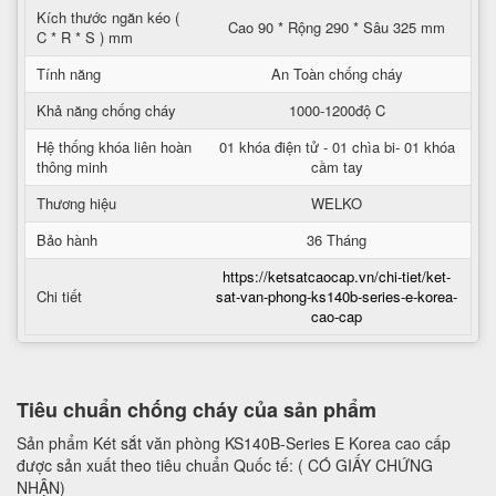
Kích thước ngăn kéo (
Cao 90 * Rộng 290 * Sâu 325 mm
C * R * S ) mm
Tính năng
An Toàn chống cháy
Khả năng chống cháy
1000-1200độ C
Hệ thống khóa liên hoàn
01 khóa điện tử - 01 chìa bi- 01 khóa
thông minh
cầm tay
Thương hiệu
WELKO
Bảo hành
36 Tháng
https://ketsatcaocap.vn/chi-tiet/ket-
Chi tiết
sat-van-phong-ks140b-series-e-korea-
cao-cap
Tiêu chuẩn chống cháy của sản phẩm
Sản phẩm Két sắt văn phòng KS140B-Series E Korea cao cấp
được sản xuất theo tiêu chuẩn Quốc tế: ( CÓ GIẤY CHỨNG
NHẬN)