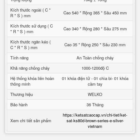
Kích thước ngoài ( C *
Cao 540 * Rộng 365 * Sâu 450 mm
R * S ) mm
Kích thước sử dụng ( C
Cao 340 * Rộng 280 * Sâu 275 mm
* R * S ) mm
Kích thước ngăn kéo (
Cao 35 * Rộng 250 * Sâu 230 mm
C * R * S ) mm
Tính năng
An Toàn chống cháy
Khả năng chống cháy
1000-1200độ C
Hệ thống khóa liên hoàn
01 khóa điện tử - 01 chìa bi- 01 khóa
thông minh
cầm tay
Thương hiệu
WELKO
Bảo hành
36 Tháng
https://ketsatcaocap.vn/chi-tiet/ket-
Xem chi tiết sản phẩm
sat-ks80d-brown-series-e-silver-
vietnam