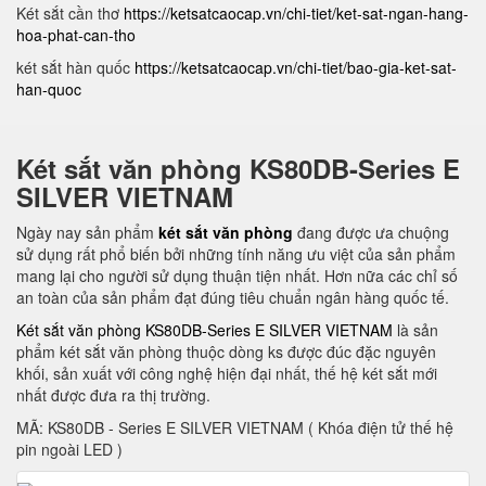
Két sắt cần thơ
https://ketsatcaocap.vn/chi-tiet/ket-sat-ngan-hang-
hoa-phat-can-tho
két sắt hàn quốc
https://ketsatcaocap.vn/chi-tiet/bao-gia-ket-sat-
han-quoc
Két sắt văn phòng KS80DB-Series E
SILVER VIETNAM
Ngày nay sản phẩm
két sắt văn phòng
đang được ưa chuộng
sử dụng rất phổ biến bởi những tính năng ưu việt của sản phẩm
mang lại cho người sử dụng thuận tiện nhất. Hơn nữa các chỉ số
an toàn của sản phẩm đạt đúng tiêu chuẩn ngân hàng quốc tế.
Két sắt văn phòng KS80DB-Series E SILVER VIETNAM
là sản
phẩm két sắt văn phòng thuộc dòng ks được đúc đặc nguyên
khối, sản xuất với công nghệ hiện đại nhất, thế hệ két sắt mới
nhất được đưa ra thị trường.
MÃ: KS80DB - Series E SILVER VIETNAM ( Khóa điện tử thế hệ
pin ngoài LED )