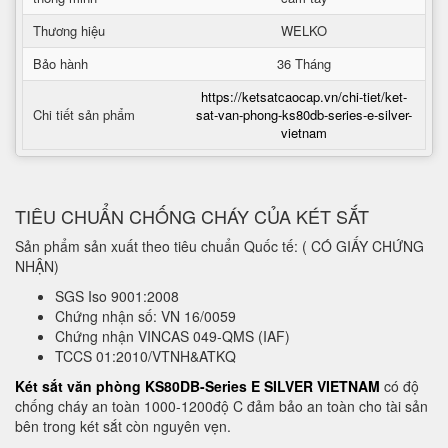
Thương hiệu
WELKO
Bảo hành
36 Tháng
https://ketsatcaocap.vn/chi-tiet/ket-
Chi tiết sản phẩm
sat-van-phong-ks80db-series-e-silver-
vietnam
TIÊU CHUẨN CHỐNG CHÁY CỦA KÉT SẮT
Sản phẩm sản xuất theo tiêu chuẩn Quốc tế: ( CÓ GIẤY CHỨNG
NHẬN)
SGS Iso 9001:2008
Chứng nhận số: VN 16/0059
Chứng nhận VINCAS 049-QMS (IAF)
TCCS 01:2010/VTNH&ATKQ
Két sắt văn phòng KS80DB-Series E SILVER VIETNAM
có độ
chống cháy an toàn 1000-1200độ C đảm bảo an toàn cho tài sản
bên trong két sắt còn nguyên vẹn.