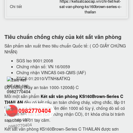
https://ketsatcaocap.vn/chi-tiet/ket-
Chi tiết
sat-van-phong-ks160brown-series-c-
thailan
Tiêu chuẩn chống cháy của két sắt văn phòng
Sản phẩm sản xuất theo tiêu chuẩn Quốc tế: ( CÓ GIẤY CHỨNG
NHẬN)
SGS Iso 9001:2008
Chứng nhận số: VN 16/0059
Chứng nhận VINCAS 049-QMS (IAF)
TCCS 01:2010/VTNH&ATKQ
Độ chống cháy an toàn 1000-1200độ C
Mỗi một sản phẩm
Két sắt văn phòng KS160Brown-Series C
THAILAN
đều có kết cấu an toàn chống cháy, vững chắc, lắp 01
khóa đổi mã theo ý muốn lên đến 1000 số tùy ý, chống dò số có
0982770404
xuất xứ tại Thái Lan (Có chứng nhận CO), 01 khóa chìa bi tránh
sao chép và 01 tay cầm.
Két sắt văn phòng KS160Brown-Series C THAILAN được sơn
back