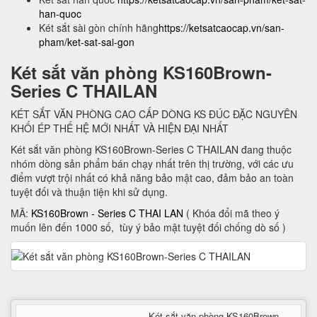
han-quoc
Két sắt sài gòn chính hãng
https://ketsatcaocap.vn/san-
pham/ket-sat-sai-gon
Két sắt văn phòng KS160Brown-
Series C THAILAN
KÉT SẮT VĂN PHÒNG CAO CẤP DÒNG KS ĐÚC ĐẶC NGUYÊN
KHỐI ÉP THẾ HỆ MỚI NHẤT VÀ HIỆN ĐẠI NHẤT
Két sắt văn phòng KS160Brown-Series C THAILAN đang thuộc
nhóm dòng sản phẩm bán chạy nhất trên thị trường, với các ưu
điểm vượt trội nhất có khả năng bảo mật cao, đảm bảo an toàn
tuyệt đối và thuận tiện khi sử dụng.
MÃ:
KS160Brown - Series C THAI LAN
( Khóa đổi mã theo ý
muốn lên đến 1000 số, tùy ý bảo mật tuyệt đối chống dò số )
Két sắt văn phòng KS160Brown-