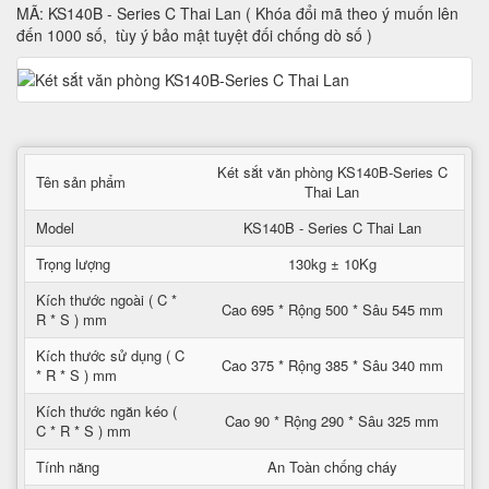
MÃ: KS140B - Series C Thai Lan ( Khóa đổi mã theo ý muốn lên
đến 1000 số, tùy ý bảo mật tuyệt đối chống dò số )
Két sắt văn phòng KS140B-Series C
Tên sản phẩm
Thai Lan
Model
KS140B - Series C Thai Lan
Trọng lượng
130kg ± 10Kg
Kích thước ngoài ( C *
Cao 695 * Rộng 500 * Sâu 545 mm
R * S ) mm
Kích thước sử dụng ( C
Cao 375 * Rộng 385 * Sâu 340 mm
* R * S ) mm
Kích thước ngăn kéo (
Cao 90 * Rộng 290 * Sâu 325 mm
C * R * S ) mm
Tính năng
An Toàn chống cháy