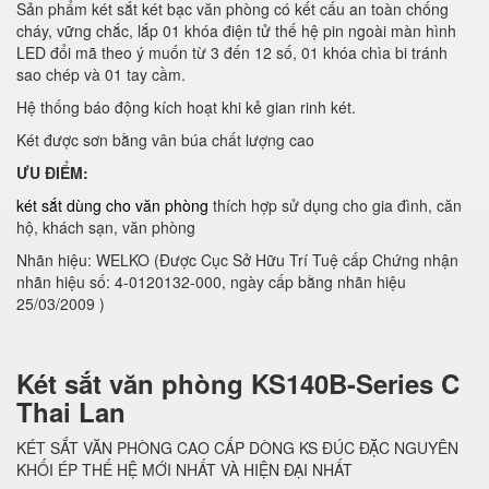
Sản phẩm két sắt két bạc văn phòng có kết cấu an toàn chống
cháy, vững chắc, lắp 01 khóa điện tử thế hệ pin ngoài màn hình
LED đổi mã theo ý muốn từ 3 đến 12 số, 01 khóa chìa bi tránh
sao chép và 01 tay cầm.
Hệ thống báo động kích hoạt khi kẻ gian rinh két.
Két được sơn bằng vân búa chất lượng cao
ƯU ĐIỂM:
két sắt dùng cho văn phòng
thích hợp sử dụng cho gia đình, căn
hộ, khách sạn, văn phòng
Nhãn hiệu: WELKO (Được Cục Sở Hữu Trí Tuệ cấp Chứng nhận
nhãn hiệu số: 4-0120132-000, ngày cấp bằng nhãn hiệu
25/03/2009 )
Két sắt văn phòng KS140B-Series C
Thai Lan
KÉT SẮT VĂN PHÒNG CAO CẤP DÒNG KS ĐÚC ĐẶC NGUYÊN
KHỐI ÉP THẾ HỆ MỚI NHẤT VÀ HIỆN ĐẠI NHẤT