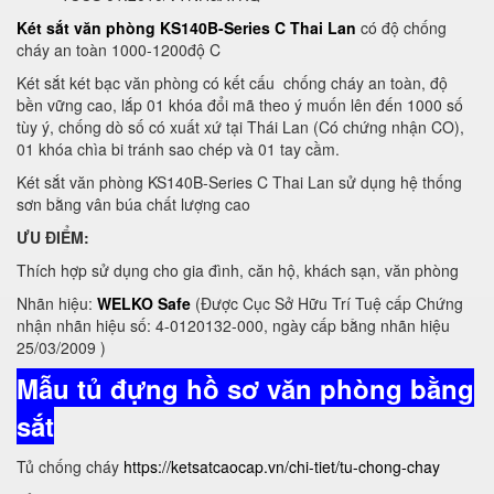
Két sắt văn phòng KS140B-Series C Thai Lan
có độ chống
cháy an toàn 1000-1200độ C
Két sắt két bạc văn phòng có kết cấu chống cháy an toàn, độ
bền vững cao, lắp 01 khóa đổi mã theo ý muốn lên đến 1000 số
tùy ý, chống dò số có xuất xứ tại Thái Lan (Có chứng nhận CO),
01 khóa chìa bi tránh sao chép và 01 tay cầm.
Két sắt văn phòng KS140B-Series C Thai Lan sử dụng hệ thống
sơn bằng vân búa chất lượng cao
ƯU ĐIỂM:
Thích hợp sử dụng cho gia đình, căn hộ, khách sạn, văn phòng
Nhãn hiệu:
WELKO Safe
(Được Cục Sở Hữu Trí Tuệ cấp Chứng
nhận nhãn hiệu số: 4-0120132-000, ngày cấp bằng nhãn hiệu
25/03/2009 )
Mẫu tủ đựng hồ sơ văn phòng bằng
sắt
Tủ chống cháy
https://ketsatcaocap.vn/chi-tiet/tu-chong-chay