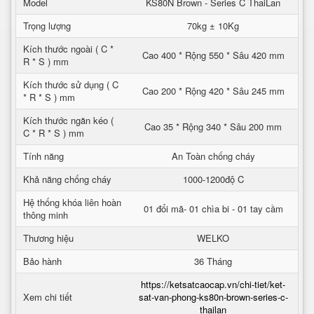
Model
KS80N Brown - Series C ThaiLan
Trọng lượng
70kg ± 10Kg
Kích thước ngoài ( C *
Cao 400 * Rộng 550 * Sâu 420 mm
R * S ) mm
Kích thước sử dụng ( C
Cao 200 * Rộng 420 * Sâu 245 mm
* R * S ) mm
Kích thước ngăn kéo (
Cao 35 * Rộng 340 * Sâu 200 mm
C * R * S ) mm
Tính năng
An Toàn chống cháy
Khả năng chống cháy
1000-1200độ C
Hệ thống khóa liên hoàn
01 đổi mã- 01 chìa bi - 01 tay cầm
thông minh
Thương hiệu
WELKO
Bảo hành
36 Tháng
https://ketsatcaocap.vn/chi-tiet/ket-
Xem chi tiết
sat-van-phong-ks80n-brown-series-c-
thailan