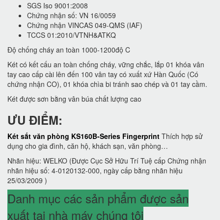
SGS Iso 9001:2008
Chứng nhận số: VN 16/0059
Chứng nhận VINCAS 049-QMS (IAF)
TCCS 01:2010/VTNH&ATKQ
Độ chống cháy an toàn 1000-1200độ C
Két có kết cấu an toàn chống cháy, vững chắc, lắp 01 khóa vân
tay cao cấp cài lên đến 100 vân tay có xuất xứ Hàn Quốc (Có
chứng nhận CO), 01 khóa chìa bi tránh sao chép và 01 tay cầm.
Két được sơn bằng vân búa chất lượng cao
ƯU ĐIỂM:
Két sắt văn phòng KS160B-Series Fingerprint
Thích hợp sử
dụng cho gia đình, căn hộ, khách sạn, văn phòng…
Nhãn hiệu: WELKO (Được Cục Sở Hữu Trí Tuệ cấp Chứng nhận
nhãn hiệu số: 4-0120132-000, ngày cấp bằng nhãn hiệu
25/03/2009 )
Danh mục các sản phẩm được sản
xuất tại nhà máy chúng tôi