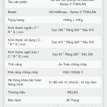
Tên sản phẩm
Series C THAILAN
Model
KS160Brown - Series C THAILAN
Trọng lượng
150Kg ± 10Kg
Kích thước ngoài ( C *
Cao 785 * Rộng 530 * Sâu 575
R * S ) mm
Kích thước sử dụng ( C
Cao 415 * Rộng 420 * Sâu 370
* R * S ) mm
Kích thước ngăn kéo (
Cao 90 * Rộng 320 * Sâu 350
C * R * S ) mm
Tính năng
An Toàn chống cháy
Khả năng chống cháy
1000-1200độ C
Hệ thống khóa liên hoàn
01 đổi mã- 01 chìa bi - 01 tay cầm
thông minh
Thương hiệu
WELKO
Bảo hành
36 Tháng