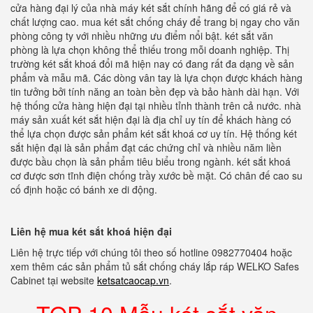
cửa hàng đại lý của nhà máy két sắt chính hãng để có giá rẻ và
chất lượng cao. mua két sắt chống cháy để trang bị ngay cho văn
phòng công ty với nhiều những ưu điểm nổi bật. két sắt văn
phòng là lựa chọn không thể thiếu trong mỗi doanh nghiệp. Thị
trường két sắt khoá đổi mã hiện nay có đang rất đa dạng về sản
phẩm và mẫu mã. Các dòng vân tay là lựa chọn được khách hàng
tin tưởng bởi tính năng an toàn bền đẹp và bảo hành dài hạn. Với
hệ thống cửa hàng hiện đại tại nhiều tỉnh thành trên cả nước. nhà
máy sản xuất két sắt hiện đại là địa chỉ uy tín để khách hàng có
thể lựa chọn được sản phẩm két sắt khoá cơ uy tín. Hệ thống két
sắt hiện đại là sản phẩm đạt các chứng chỉ và nhiều năm liền
được bầu chọn là sản phẩm tiêu biểu trong ngành. két sắt khoá
cơ được sơn tĩnh điện chống trầy xước bề mặt. Có chân đế cao su
cố định hoặc có bánh xe di động.
Liên hệ mua két sắt khoá hiện đại
Liên hệ trực tiếp với chúng tôi theo số hotline 0982770404 hoặc
xem thêm các sản phẩm tủ sắt chống cháy lắp ráp WELKO Safes
Cabinet tại website
ketsatcaocap.vn
.