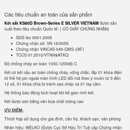
Các tiêu chuẩn an toàn của sản phẩm
Két sắt KS80D Brown-Series E SILVER VIETNAM
được sản
xuất theo tiêu chuẩn Quốc tế: ( CÓ GIẤY CHỨNG NHẬN)
SGS Iso 9001:2008
Chứng nhận số: VN 16/0059
Chứng nhận VINCAS 049-QMS (IAF)
TCCS 01:2010/VTNH&ATKQ
Độ chống cháy an toàn 1000-1200độ C
Két có kết cấu an toàn chống cháy, vững chắc, lắp 01 khóa điện
tử thế hệ pin ngoài màn hình LED đổi mã theo ý muốn từ 3 đến
12 số, 01 khóa chìa bi tránh sao chép và 01 tay cầm.
Hệ thống báo động kích hoạt khi kẻ gian rinh két.
Két được sơn bằng vân búa chất lượng cao
ƯU ĐIỂM:
Thích hợp sử dụng cho gia đình, căn hộ, khách sạn, văn phòng
Nhãn hiệu: WELKO (Được Cục Sở Hữu Trí Tuệ cấp Chứng nhận