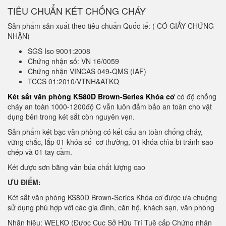
TIÊU CHUẨN KÉT CHỐNG CHÁY
Sản phẩm sản xuất theo tiêu chuẩn Quốc tế: ( CÓ GIẤY CHỨNG
NHẬN)
SGS Iso 9001:2008
Chứng nhận số: VN 16/0059
Chứng nhận VINCAS 049-QMS (IAF)
TCCS 01:2010/VTNH&ATKQ
Két sắt văn phòng KS80D Brown-Series Khóa cơ
có độ chống
cháy an toàn 1000-1200độ C vẫn luôn đảm bảo an toàn cho vật
dụng bên trong két sắt còn nguyên vẹn.
Sản phẩm két bạc văn phòng có kết cấu an toàn chống cháy,
vững chắc, lắp 01 khóa số cơ thường, 01 khóa chìa bi tránh sao
chép và 01 tay cầm.
Két được sơn bằng vân búa chất lượng cao
ƯU ĐIỂM:
Két sắt văn phòng KS80D Brown-Series Khóa cơ được ưa chuộng
sử dụng phù hợp với các gia đình, căn hộ, khách sạn, văn phòng
Nhãn hiệu: WELKO (Được Cục Sở Hữu Trí Tuệ cấp Chứng nhận