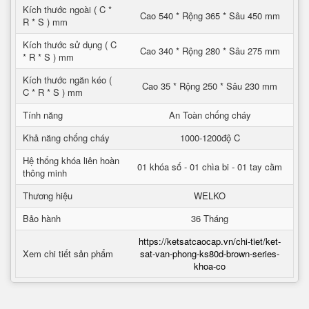
Kích thước ngoài ( C *
Cao 540 * Rộng 365 * Sâu 450 mm
R * S ) mm
Kích thước sử dụng ( C
Cao 340 * Rộng 280 * Sâu 275 mm
* R * S ) mm
Kích thước ngăn kéo (
Cao 35 * Rộng 250 * Sâu 230 mm
C * R * S ) mm
Tính năng
An Toàn chống cháy
Khả năng chống cháy
1000-1200độ C
Hệ thống khóa liên hoàn
01 khóa số - 01 chìa bi - 01 tay cầm
thông minh
Thương hiệu
WELKO
Bảo hành
36 Tháng
https://ketsatcaocap.vn/chi-tiet/ket-
Xem chi tiết sản phẩm
sat-van-phong-ks80d-brown-series-
khoa-co