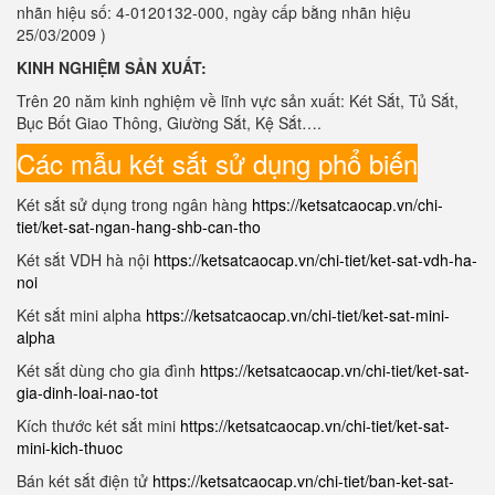
nhãn hiệu số: 4-0120132-000, ngày cấp bằng nhãn hiệu
25/03/2009 )
KINH NGHIỆM SẢN XUẤT:
Trên 20 năm kinh nghiệm về lĩnh vực sản xuất: Két Sắt, Tủ Sắt,
Bục Bốt Giao Thông, Giường Sắt, Kệ Sắt….
Các mẫu két sắt sử dụng phổ biến
Két sắt sử dụng trong ngân hàng
https://ketsatcaocap.vn/chi-
tiet/ket-sat-ngan-hang-shb-can-tho
Két sắt VDH hà nội
https://ketsatcaocap.vn/chi-tiet/ket-sat-vdh-ha-
noi
Két sắt mini alpha
https://ketsatcaocap.vn/chi-tiet/ket-sat-mini-
alpha
Két sắt dùng cho gia đình
https://ketsatcaocap.vn/chi-tiet/ket-sat-
gia-dinh-loai-nao-tot
Kích thước két sắt mini
https://ketsatcaocap.vn/chi-tiet/ket-sat-
mini-kich-thuoc
Bán két sắt điện tử
https://ketsatcaocap.vn/chi-tiet/ban-ket-sat-