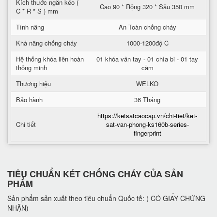
Kích thước ngăn kéo (
Cao 90 * Rộng 320 * Sâu 350 mm
C * R * S ) mm
Tính năng
An Toàn chống cháy
Khả năng chống cháy
1000-1200độ C
Hệ thống khóa liên hoàn
01 khóa vân tay - 01 chìa bi - 01 tay
thông minh
cầm
Thương hiệu
WELKO
Bảo hành
36 Tháng
https://ketsatcaocap.vn/chi-tiet/ket-
Chi tiết
sat-van-phong-ks160b-series-
fingerprint
TIÊU CHUẨN KÉT CHỐNG CHÁY CỦA SẢN
PHẨM
Sản phẩm sản xuất theo tiêu chuẩn Quốc tế: ( CÓ GIẤY CHỨNG
NHẬN)