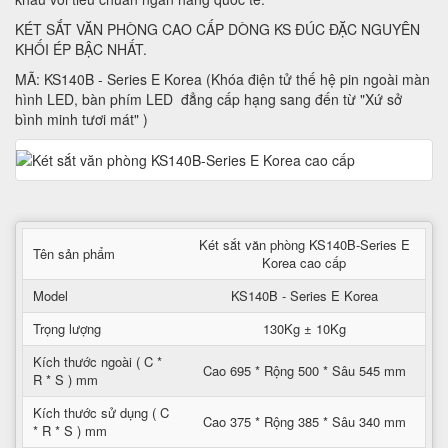
KÉT SẮT VĂN PHÒNG CAO CẤP DÒNG KS ĐÚC ĐẶC NGUYÊN
KHỐI ÉP BẬC NHẤT.
MÃ: KS140B - Series E Korea (Khóa điện tử thế hệ pin ngoài màn
hình LED, bàn phím LED đẳng cấp hạng sang đến từ "Xứ sở
bình minh tươi mát" )
Két sắt văn phòng KS140B-Series E
Tên sản phẩm
Korea cao cấp
Model
KS140B - Series E Korea
Trọng lượng
130Kg ± 10Kg
Kích thước ngoài ( C *
Cao 695 * Rộng 500 * Sâu 545 mm
R * S ) mm
Kích thước sử dụng ( C
Cao 375 * Rộng 385 * Sâu 340 mm
* R * S ) mm