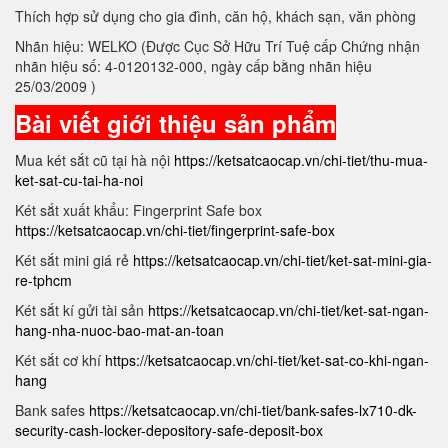
Thích hợp sử dụng cho gia đình, căn hộ, khách sạn, văn phòng
Nhãn hiệu: WELKO (Được Cục Sở Hữu Trí Tuệ cấp Chứng nhận
nhãn hiệu số: 4-0120132-000, ngày cấp bằng nhãn hiệu
25/03/2009 )
Bài viết giới thiệu sản phẩm
Mua két sắt cũ tại hà nội
https://ketsatcaocap.vn/chi-tiet/thu-mua-
ket-sat-cu-tai-ha-noi
Két sắt xuất khẩu: Fingerprint Safe box
https://ketsatcaocap.vn/chi-tiet/fingerprint-safe-box
Két sắt mini giá rẻ
https://ketsatcaocap.vn/chi-tiet/ket-sat-mini-gia-
re-tphcm
Két sắt kí gửi tài sản
https://ketsatcaocap.vn/chi-tiet/ket-sat-ngan-
hang-nha-nuoc-bao-mat-an-toan
Két sắt cơ khí
https://ketsatcaocap.vn/chi-tiet/ket-sat-co-khi-ngan-
hang
Bank safes
https://ketsatcaocap.vn/chi-tiet/bank-safes-lx710-dk-
security-cash-locker-depository-safe-deposit-box