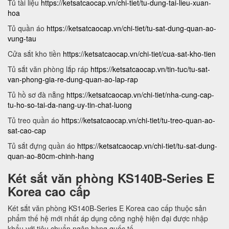
Tủ tài liệu
https://ketsatcaocap.vn/chi-tiet/tu-dung-tai-lieu-xuan-
hoa
Tủ quần áo
https://ketsatcaocap.vn/chi-tiet/tu-sat-dung-quan-ao-
vung-tau
Cửa sắt kho tiền
https://ketsatcaocap.vn/chi-tiet/cua-sat-kho-tien
Tủ sắt văn phòng lắp ráp
https://ketsatcaocap.vn/tin-tuc/tu-sat-
van-phong-gia-re-dung-quan-ao-lap-rap
Tủ hồ sơ đà nẵng
https://ketsatcaocap.vn/chi-tiet/nha-cung-cap-
tu-ho-so-tai-da-nang-uy-tin-chat-luong
Tủ treo quần áo
https://ketsatcaocap.vn/chi-tiet/tu-treo-quan-ao-
sat-cao-cap
Tủ sắt đựng quần áo
https://ketsatcaocap.vn/chi-tiet/tu-sat-dung-
quan-ao-80cm-chinh-hang
Két sắt văn phòng KS140B-Series E
Korea cao cấp
Két sắt văn phòng KS140B-Series E Korea cao cấp thuộc sản
phẩm thế hệ mới nhất áp dụng công nghệ hiện đại được nhập
khẩu với tiêu chuẩn ngân hàng quốc tế.