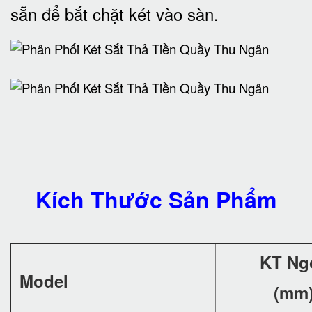
sẵn để bắt chặt két vào sàn.
Kích Thước Sản Phẩm
KT Ng
Model
(mm