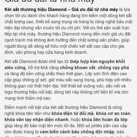
Két sắt thương hiệu Diamond – Giá ưu đãi từ nhà máy
là lựa
chọn tối ưu dành cho khách hàng đang tìm kiếm một dòng két sắt
chất lượng cao, thiết kế sang trọng và trang bị công nghệ bảo mật
hiện đại nhưng vẫn muốn tối ưu chi phí. Với ưu thế sản xuất trực
tiếp tại nhà máy, thương hiệu Diamond mang đến mức giá ưu đãi
cạnh tranh mà không ảnh hưởng đến chất lượng sản phẩm, giúp
người dùng dễ dàng sở hữu một chiếc két sắt cao cấp cho gia
đình, văn phòng hay cửa hàng kinh doanh.
Két sắt Diamond được chế tạo từ
thép hợp kim nguyên khối
siêu cứng
, hỗ trợ khả năng
chống khoan cắt
,
chống cạy phá
và tăng độ bền vững chắc theo thời gian. Lớp sơn tĩnh điện cao
cấp giúp chống gỉ sét, giữ màu sắc sang trọng, phù hợp với nhiều
không gian nội thất hiện đại. Với thiết kế vuông vức, sắc nét và
logo thương hiệu nổi bật, dòng két này không chỉ bền bỉ mà còn
mang tính thẩm mỹ cao.
Điểm mạnh nổi bật của két sắt thương hiệu Diamond là công
nghệ khóa tiên tiến như
khóa điện tử đổi mã
,
khóa cơ an toàn
,
khóa vân tay nhận diện nhanh
, hoặc
khóa liên hoàn đa lớp
giúp tăng độ bảo mật lên mức tối đa. Một số phiên bản cao cấp
còn được trang bị
cảm biến cảnh báo chống đột nhập
, báo