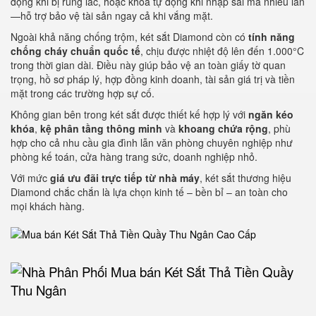
động khi bị rung lắc, hoặc khóa tự động khi nhập sai mã nhiều lần
—hỗ trợ bảo vệ tài sản ngay cả khi vắng mặt.
Ngoài khả năng chống trộm, két sắt Diamond còn có
tính năng
chống cháy chuẩn quốc tế
, chịu được nhiệt độ lên đến 1.000°C
trong thời gian dài. Điều này giúp bảo vệ an toàn giấy tờ quan
trọng, hồ sơ pháp lý, hợp đồng kinh doanh, tài sản giá trị và tiền
mặt trong các trường hợp sự cố.
Không gian bên trong két sắt được thiết kế hợp lý với
ngăn kéo
khóa
,
kệ phân tầng thông minh
và
khoang chứa rộng
, phù
hợp cho cả nhu cầu gia đình lẫn văn phòng chuyên nghiệp như
phòng kế toán, cửa hàng trang sức, doanh nghiệp nhỏ.
Với mức
giá ưu đãi trực tiếp từ nhà máy
, két sắt thương hiệu
Diamond chắc chắn là lựa chọn kinh tế – bền bỉ – an toàn cho
mọi khách hàng.