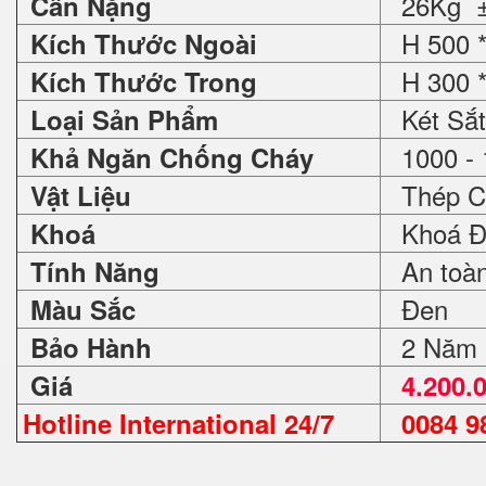
26Kg ±
Cân Nặng
H 500 *
Kích Thước Ngoài
H 300 *
Kích Thước Trong
Két Sắt
Loại Sản Phẩm
1000 - 
Khả Ngăn Chống Cháy
Thép C
Vật Liệu
Khoá Đ
Khoá
An toàn 
Tính Năng
Đen
Màu Sắc
2 Năm
Bảo Hành
Giá
4.200.
Hotline International 24/7
0084 98