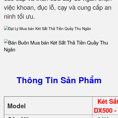
việc khoan, đục lỗ, cạy và cung cấp an
ninh tối ưu.
Thông Tin Sản Phẩm
Két S
Model
DX500 -