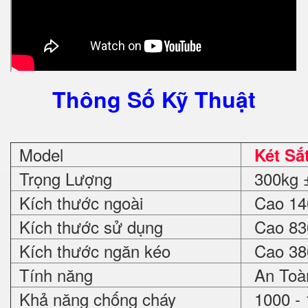
Thông Số Kỹ Thuật
Model
Két Sắ
Trọng Lượng
300kg ±
Kích thước ngoài
Cao 140
Kích thước sử dụng
Cao 830
Kích thước ngăn kéo
Cao 380
Tính năng
An Toà
Khả năng chống cháy
1000 - 