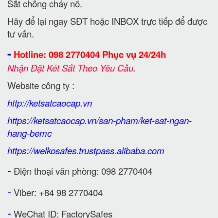
Sắt chống cháy nổ.
Hãy để lại ngay SĐT hoặc INBOX trực tiếp để được
tư vấn.
-
Hotline: 098 2770404 Phục vụ 24/24h
Nhận Đặt Két Sắt Theo Yêu Cầu.
Website công ty :
http://ketsatcaocap.vn
https://ketsatcaocap.vn/san-pham/ket-sat-ngan-
hang-bemc
https://welkosafes.trustpass.alibaba.com
-
Điện thoại văn phòng: 098 2770404
-
Viber: +84 98 2770404
-
WeChat ID: FactorySafes