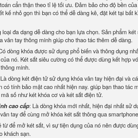
 toán cẩn thận theo tỉ lệ tối ưu. Đảm bảo cho độ bền của
 kế nhỏ gọn thì bạn có thể dễ dàng kê, đặt két tại bất kì 
g loại đa dạng dễ dàng cho bạn lựa chọn. Sản phẩm két 
a vân tay thông minh giúp cho thao tác thêm dễ dàng.
 Có dòng khóa được sử dụng phổ biến và thông dụng nhấ
t của nó. Két sắt siêu cường có thể được dùng kết hợp vớ
, thông minh.
Là dòng két điện tử sử dụng khóa vân tay hiện đại và c
 có tính bảo mật cao nhất hiện nay. giúp bạn thao tác 
ộ mã số như két khóa cơ và két sắt điện tử.
inh cao cấp
: Là dòng khóa mới nhất, hiện đại nhất sử 
i vân tay để cùng mở khóa két sắt thông qua smartphone
 từ để mở két sắt, vì sự tiện dụng của nó nên được dùn
ho khách sạn.