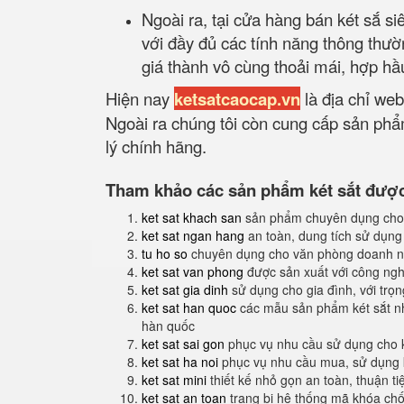
Ngoài ra, tại cửa hàng bán két sắ s
với đầy đủ các tính năng thông thư
giá thành vô cùng thoải mái, hợp hầ
Hiện nay
ketsatcaocap.vn
là địa chỉ web
Ngoài ra chúng tôi còn cung cấp sản phẩm
lý chính hãng.
Tham khảo các sản phẩm két sắt được 
ket sat khach san
sản phẩm chuyên dụng cho
ket sat ngan hang
an toàn, dung tích sử dụng
tu ho so
chuyên dụng cho văn phòng doanh n
ket sat van phong
được sản xuất với công nghệ
ket sat gia dinh
sử dụng cho gia đình, với trọ
ket sat han quoc
các mẫu sản phẩm két sắt nh
hàn quốc
ket sat sai gon
phục vụ nhu cầu sử dụng cho 
ket sat ha noi
phục vụ nhu cầu mua, sử dụng k
ket sat mini
thiết kế nhỏ gọn an toàn, thuận t
ket sat an toan
trang bị hệ thống mã khóa ch