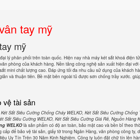
vân tay mỹ
tay mỹ
đại lý phân phối trên toàn quốc. Hiện nay nhà máy két sắt khoá điện t
 văn phòng của khách hàng. Nền tảng công nghệ sản xuất hiện đại với
sắt mini chất lượng cao. Đáp ứng tối đa nhu cầu sử dụng của khách hà
n giản và thuận tiên. Bề mặt bên ngoài tủ được sơn chống trầy xước. giú
 vệ tài sản
 Két Sắt Siêu Cường Chống Cháy WELKO, Két Sắt Siêu Cường Chống
t Sắt Siêu Cường WELKO, Két Sắt Siêu Cường Giá Rẻ, Nguồn Hàng K
ường WELKO
là sản phẩm có độ an toàn, bảo mật cao và bền bỉ theo thờ
 cấp để bảo vệ tài sản, giấy tờ trong Ngân Hàng, văn phòng công ty, 
iệu Uy Tín Trên 30 Năm Kinh Nghiệm. Công ty luôn đặt chữ tín lên hà