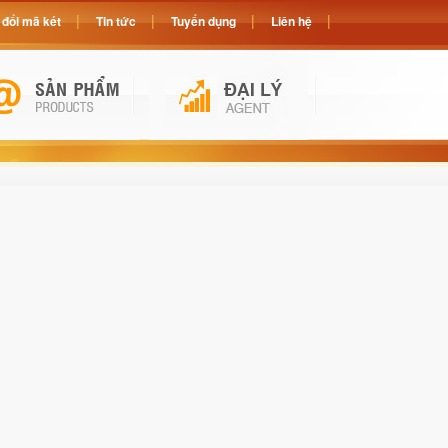
đổi mã két
Tin tức
Tuyển dụng
Liên hệ