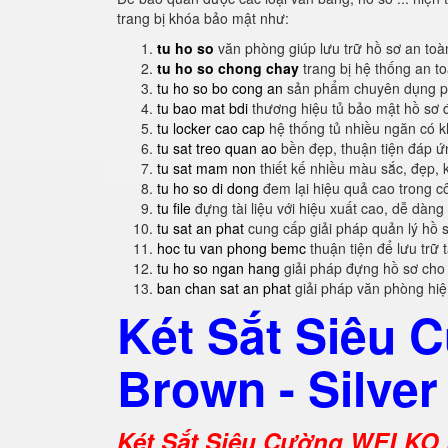
trang bị khóa bảo mật như:
tu ho so
văn phòng giúp lưu trữ hồ sơ an toà
tu ho so chong chay
trang bị hệ thống an t
tu ho so bo cong an
sản phẩm chuyên dụng ph
tu bao mat bdi
thương hiệu tủ bảo mật hồ sơ 
tu locker cao cap
hệ thống tủ nhiều ngăn có 
tu sat treo quan ao
bền đẹp, thuận tiện đáp 
tu sat mam non
thiết kế nhiều màu sắc, đẹp, 
tu ho so di dong
đem lại hiệu quả cao trong c
tu file
đựng tài liệu với hiệu xuất cao, dễ dàng
tu sat an phat
cung cấp giải pháp quản lý hồ 
hoc tu van phong bemc
thuận tiện để lưu trữ 
tu ho so ngan hang
giải pháp đựng hồ sơ cho
ban chan sat an phat
giải pháp văn phòng hi
Két Sắt Siêu
Brown - Silver
Két Sắt Siêu Cường WELKO 