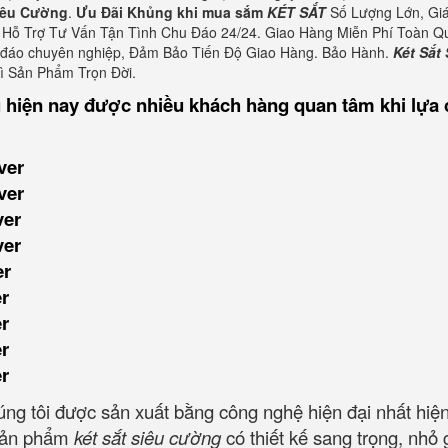
Siêu Cường
.
Ưu Đãi Khủng khi mua sắm
KÉT SẮT
Số Lượng Lớn, Giá
Hỗ Trợ Tư Vấn Tận Tình Chu Đáo 24/24. Giao Hàng Miễn Phí Toàn Q
u đáo chuyên nghiệp, Đảm Bảo Tiến Độ Giao Hàng. Bảo Hành.
Két Sắt 
rì Sản Phẩm Trọn Đời.
 hiện nay được nhiều khách hàng quan tâm khi lựa
ver
ver
ver
ver
er
er
er
er
er
ng tôi được sản xuất bằng công nghệ hiện đại nhất hiện
, sản phẩm
két sắt siêu cường
có thiết kế sang trọng, nhỏ 