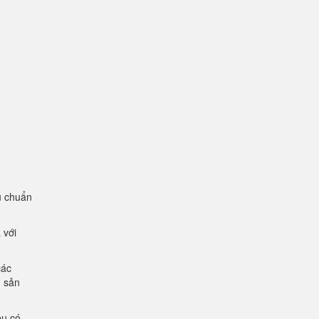
u chuẩn
 với
các
g sản
ệu có