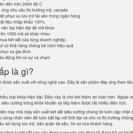
lên đến trên 2000 độ C
ứng nhu cầu thị trường mỹ, canada
iệt phục vụ lưu trữ tài sản trong ngân hàng
vật liệu nhập khẩu 100%
vân tay hiện đại để mở khóa
trên 1000 mã số khác nhau
mua két sắt của từng doanh nghiệp
 nó có khả năng chống bê trộm hiệu quả
phục vụ gia đình
áo động khi có sự va chạm
ấp là gì?
ắt được sản xuất với công nghệ cao. Đây là sản phẩm đáp ứng theo tiê
m.
ều loại khóa hiện đại. Điều này là cho két thêm an toàn hơn. Ngoài ra
ắt siêu cường trông khỏe khoắn và tiếp kiệm được rất nhiều diện tích.
hiện nay nhà máy sản xuất két sắt siêu cường chúng tôi luôn cập nhật 
công nhân viên để luôn bắt kịp với thời đại và cho ra thị trường nhữn
ầu sử dụng lưu trữ, bảo quản tài sản, hồ sơ của khách hàng.
ại công ty két sắt cao cấp đang cung cấp các dòng tủ đựng hồ sơ tài li