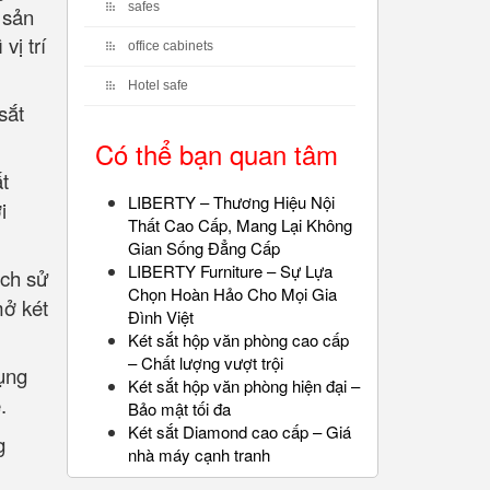
safes
 sản
vị trí
office cabinets
Hotel safe
sắt
Có thể bạn quan tâm
t
LIBERTY – Thương Hiệu Nội
i
Thất Cao Cấp, Mang Lại Không
Gian Sống Đẳng Cấp
LIBERTY Furniture – Sự Lựa
ách sử
Chọn Hoàn Hảo Cho Mọi Gia
mở két
Đình Việt
Két sắt hộp văn phòng cao cấp
– Chất lượng vượt trội
dụng
Két sắt hộp văn phòng hiện đại –
.
Bảo mật tối đa
Két sắt Diamond cao cấp – Giá
g
nhà máy cạnh tranh