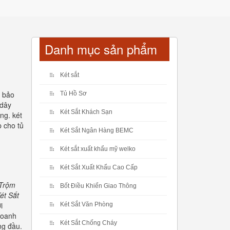
Danh mục sản phẩm
Két sắt
ử bảo
Tủ Hồ Sơ
 dây
Két Sắt Khách Sạn
ng. két
p cho tủ
Két Sắt Ngân Hàng BEMC
Két sắt xuất khẩu mỹ welko
Két Sắt Xuất Khẩu Cao Cấp
 Trộm
Bốt Điều Khiển Giao Thông
ét Sắt
i
Két Sắt Văn Phòng
doanh
Két Sắt Chống Cháy
ng đầu.