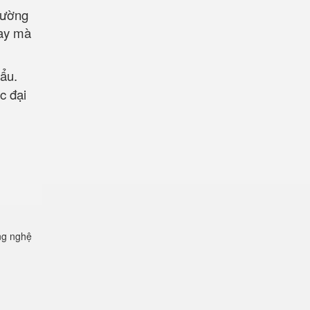
 cường
nay mà
hẩu.
c đại
ng nghệ