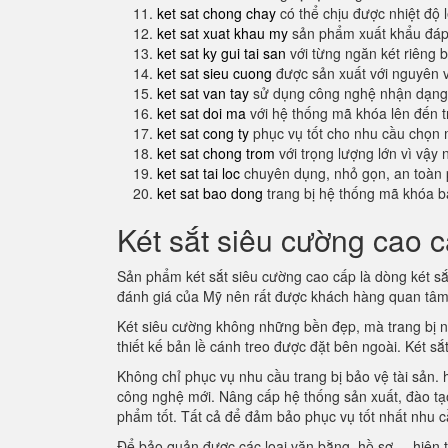
ket sat chong chay
có thể chịu được nhiệt độ 
ket sat xuat khau my
sản phẩm xuất khẩu đáp 
ket sat ky gui tai san
với từng ngăn két riêng b
ket sat sieu cuong
được sản xuất với nguyên 
ket sat van tay
sử dụng công nghệ nhận dạng 
ket sat doi ma
với hệ thống mã khóa lên đến 
ket sat cong ty
phục vụ tốt cho nhu cầu chọn 
ket sat chong trom
với trọng lượng lớn vì vậy
ket sat tai loc
chuyên dụng, nhỏ gọn, an toàn 
ket sat bao dong
trang bị hệ thống mã khóa b
Két sắt siêu cường cao c
Sản phẩm két sắt siêu cường cao cấp là dòng két s
đánh giá của Mỹ nên rất được khách hàng quan tâ
Két siêu cường không những bền đẹp, mà trang bị nhi
thiết kế bản lề cánh treo được đặt bên ngoài. Két s
Không chỉ phục vụ nhu cầu trang bị bảo vệ tài sản. 
công nghệ mới. Nâng cấp hệ thống sản xuất, đào tạo 
phẩm tốt. Tất cả để đảm bảo phục vụ tốt nhất nhu c
Để bảo quản được các loại văn bằng, hồ sơ ... hiện t