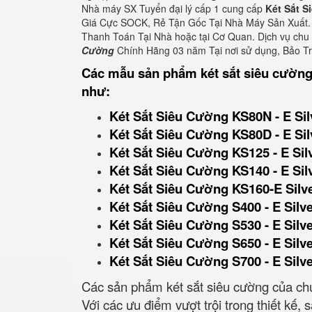
Nhà máy SX Tuyển đại lý cấp 1 cung cấp
Két Sắt 
Giá Cực SOCK, Rẻ Tận Gốc Tại Nhà Máy Sản Xuất. 
Thanh Toán Tại Nhà hoặc tại Cơ Quan. Dịch vụ ch
Cường
Chính Hãng 03 năm Tại nơi sử dụng, Bảo T
Các mẫu sản phẩm két sắt siêu cường
như:
Két Sắt Siêu Cường KS80N - E Sil
Két Sắt Siêu Cường KS80D - E Sil
Két Sắt Siêu Cường KS125 - E Sil
Két Sắt Siêu Cường KS140 - E Sil
Két Sắt Siêu Cường KS160-E Silv
Két Sắt Siêu Cường S400 - E Silv
Két Sắt Siêu Cường S530 - E Silv
Két Sắt Siêu Cường S650 - E Silv
Két Sắt Siêu Cường S700 - E Silv
Các sản phẩm két sắt siêu cường của chú
Với các ưu điểm vượt trội trong thiết kế