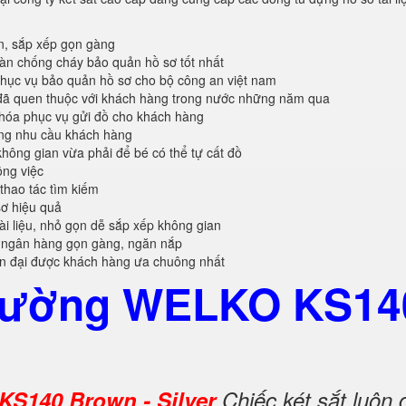
n, sắp xếp gọn gàng
oàn chống cháy bảo quản hồ sơ tốt nhất
ục vụ bảo quản hồ sơ cho bộ công an việt nam
đã quen thuộc với khách hàng trong nước những năm qua
khóa phục vụ gửi đồ cho khách hàng
ứng nhu cầu khách hàng
không gian vừa phải để bé có thể tự cất đồ
ông việc
 thao tác tìm kiếm
sơ hiệu quả
tài liệu, nhỏ gọn dễ sắp xếp không gian
 ngân hàng gọn gàng, ngăn nắp
ện đại được khách hàng ưa chuông nhất
 Cường WELKO KS14
KS140 Brown - Silver
Chiếc két sắt luôn 