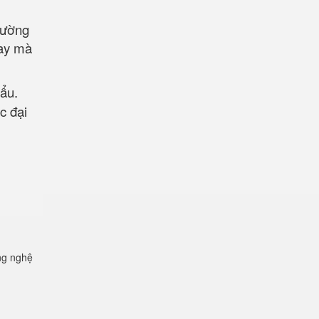
 cường
nay mà
hẩu.
c đại
ng nghệ