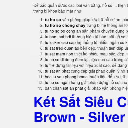
Để bảo quản được các loại văn bằng, hồ sơ ... hiện t
trang bị khóa bảo mật như:
tu ho so
văn phòng giúp lưu trữ hồ sơ an toà
tu ho so chong chay
trang bị hệ thống an t
tu ho so bo cong an
sản phẩm chuyên dụng ph
tu bao mat bdi
thương hiệu tủ bảo mật hồ sơ 
tu locker cao cap
hệ thống tủ nhiều ngăn có 
tu sat treo quan ao
bền đẹp, thuận tiện đáp 
tu sat mam non
thiết kế nhiều màu sắc, đẹp, 
tu ho so di dong
đem lại hiệu quả cao trong c
tu file
đựng tài liệu với hiệu xuất cao, dễ dàng
tu sat an phat
cung cấp giải pháp quản lý hồ 
hoc tu van phong bemc
thuận tiện để lưu trữ 
tu ho so ngan hang
giải pháp đựng hồ sơ cho
ban chan sat an phat
giải pháp văn phòng hi
Két Sắt Siêu
Brown - Silver