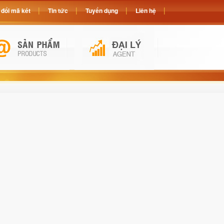
đổi mã két
Tin tức
Tuyển dụng
Liên hệ