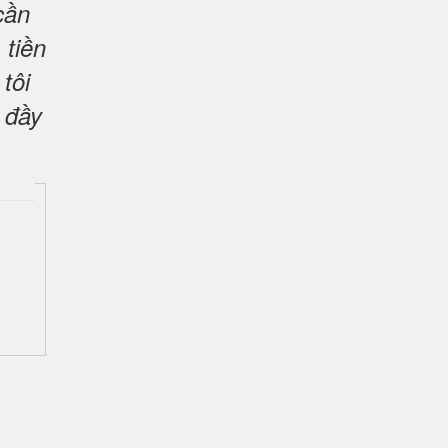
cần
 tiền
tôi
 đầy