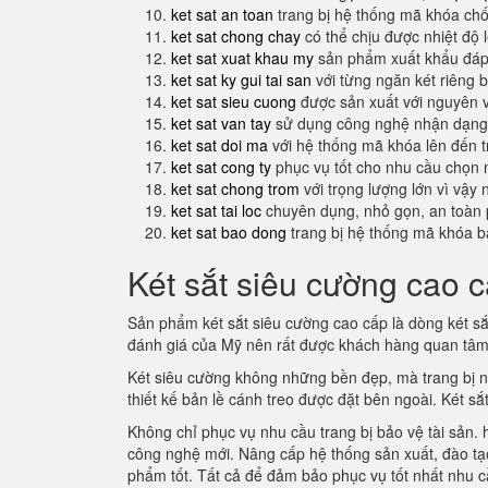
ket sat an toan
trang bị hệ thống mã khóa ch
ket sat chong chay
có thể chịu được nhiệt độ 
ket sat xuat khau my
sản phẩm xuất khẩu đáp 
ket sat ky gui tai san
với từng ngăn két riêng b
ket sat sieu cuong
được sản xuất với nguyên 
ket sat van tay
sử dụng công nghệ nhận dạng 
ket sat doi ma
với hệ thống mã khóa lên đến 
ket sat cong ty
phục vụ tốt cho nhu cầu chọn 
ket sat chong trom
với trọng lượng lớn vì vậy
ket sat tai loc
chuyên dụng, nhỏ gọn, an toàn 
ket sat bao dong
trang bị hệ thống mã khóa b
Két sắt siêu cường cao c
Sản phẩm két sắt siêu cường cao cấp là dòng két s
đánh giá của Mỹ nên rất được khách hàng quan tâ
Két siêu cường không những bền đẹp, mà trang bị nhi
thiết kế bản lề cánh treo được đặt bên ngoài. Két s
Không chỉ phục vụ nhu cầu trang bị bảo vệ tài sản. 
công nghệ mới. Nâng cấp hệ thống sản xuất, đào tạo 
phẩm tốt. Tất cả để đảm bảo phục vụ tốt nhất nhu c