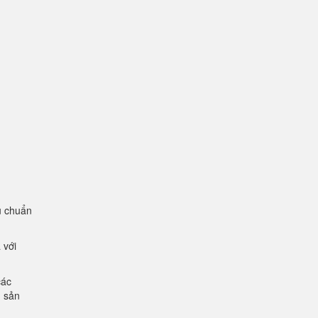
u chuẩn
 với
các
g sản