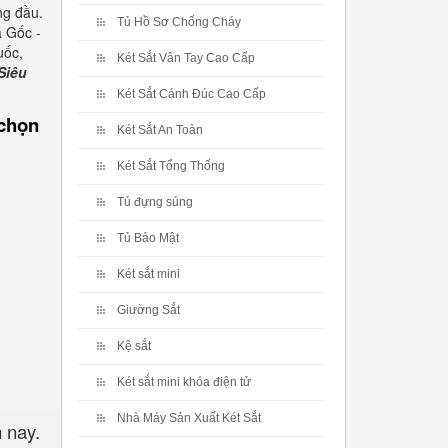
ng đầu.
Tủ Hồ Sơ Chống Cháy
 Gốc -
uốc,
Két Sắt Vân Tay Cao Cấp
Siêu
Két Sắt Cánh Đúc Cao Cấp
 chọn
Két Sắt An Toàn
Két Sắt Tổng Thống
Tủ đựng súng
Tủ Bảo Mật
Két sắt mini
Giường Sắt
Kệ sắt
Két sắt mini khóa điện tử
Nhà Máy Sản Xuất Két Sắt
 nay.