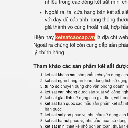
nhiều trong các dòng két sắt mini c
Ngoài ra, tại cửa hàng bán két sắ s
với đầy đủ các tính năng thông thư
giá thành vô cùng thoải mái, hợp hầ
Hiện nay
ketsatcaocap.vn
là địa chỉ web
Ngoài ra chúng tôi còn cung cấp sản phẩm
lý chính hãng.
Tham khảo các sản phẩm két sắt được 
ket sat khach san
sản phẩm chuyên dụng cho
ket sat ngan hang
an toàn, dung tích sử dụng
tu ho so
chuyên dụng cho văn phòng doanh n
ket sat van phong
được sản xuất với công nghệ
ket sat gia dinh
sử dụng cho gia đình, với trọ
ket sat han quoc
các mẫu sản phẩm két sắt nh
hàn quốc
ket sat sai gon
phục vụ nhu cầu sử dụng cho 
ket sat ha noi
phục vụ nhu cầu mua, sử dụng k
ket sat mini
thiết kế nhỏ gọn an toàn, thuận t