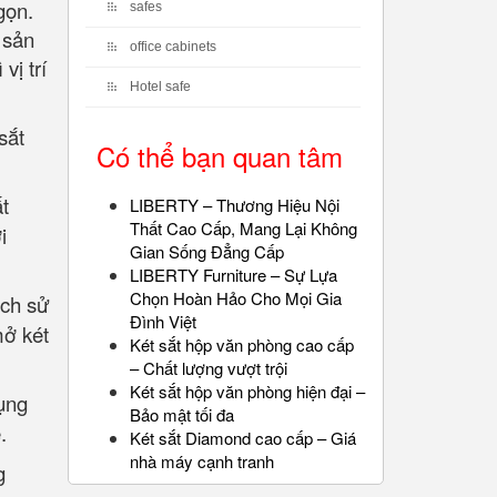
gọn.
safes
 sản
office cabinets
vị trí
Hotel safe
sắt
Có thể bạn quan tâm
t
LIBERTY – Thương Hiệu Nội
Thất Cao Cấp, Mang Lại Không
i
Gian Sống Đẳng Cấp
LIBERTY Furniture – Sự Lựa
Chọn Hoàn Hảo Cho Mọi Gia
ách sử
Đình Việt
mở két
Két sắt hộp văn phòng cao cấp
– Chất lượng vượt trội
Két sắt hộp văn phòng hiện đại –
dụng
Bảo mật tối đa
.
Két sắt Diamond cao cấp – Giá
nhà máy cạnh tranh
g