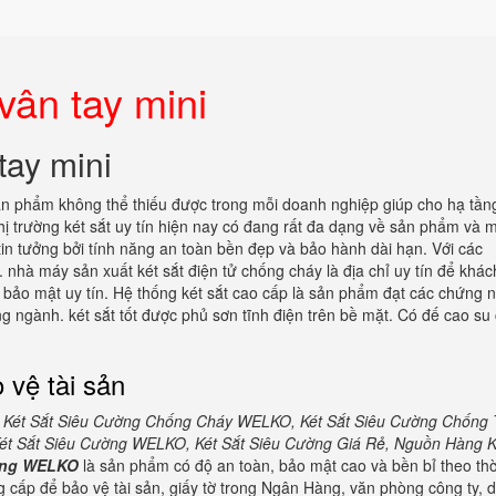
vân tay mini
tay mini
sản phẩm không thể thiếu được trong mỗi doanh nghiệp giúp cho hạ tần
Thị trường két sắt uy tín hiện nay có đang rất đa dạng về sản phẩm và
n tưởng bởi tính năng an toàn bền đẹp và bảo hành dài hạn. Với các
. nhà máy sản xuất két sắt điện tử chống cháy là địa chỉ uy tín để khá
 bảo mật uy tín. Hệ thống két sắt cao cấp là sản phẩm đạt các chứng 
g ngành. két sắt tốt được phủ sơn tĩnh điện trên bề mặt. Có đế cao su 
 vệ tài sản
 Két Sắt Siêu Cường Chống Cháy WELKO, Két Sắt Siêu Cường Chống
t Sắt Siêu Cường WELKO, Két Sắt Siêu Cường Giá Rẻ, Nguồn Hàng K
ường WELKO
là sản phẩm có độ an toàn, bảo mật cao và bền bỉ theo thờ
 cấp để bảo vệ tài sản, giấy tờ trong Ngân Hàng, văn phòng công ty, 