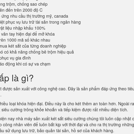
ống trộm, chống sao chép
lên đến trên 2000 độ C
ứng nhu cầu thị trường mỹ, canada
iệt phục vụ lưu trữ tài sản trong ngân hàng
vật liệu nhập khẩu 100%
vân tay hiện đại để mở khóa
trên 1000 mã số khác nhau
mua két sắt của từng doanh nghiệp
 nó có khả năng chống bê trộm hiệu quả
phục vụ gia đình
áo động khi có sự va chạm
ấp là gì?
ắt được sản xuất với công nghệ cao. Đây là sản phẩm đáp ứng theo tiê
m.
ều loại khóa hiện đại. Điều này là cho két thêm an toàn hơn. Ngoài ra
ắt siêu cường trông khỏe khoắn và tiếp kiệm được rất nhiều diện tích.
hiện nay nhà máy sản xuất két sắt siêu cường chúng tôi luôn cập nhật 
công nhân viên để luôn bắt kịp với thời đại và cho ra thị trường nhữn
ầu sử dụng lưu trữ, bảo quản tài sản, hồ sơ của khách hàng.