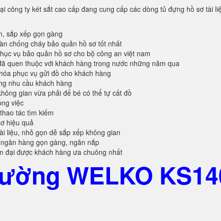
ại công ty két sắt cao cấp đang cung cấp các dòng tủ đựng hồ sơ tài li
n, sắp xếp gọn gàng
oàn chống cháy bảo quản hồ sơ tốt nhất
ục vụ bảo quản hồ sơ cho bộ công an việt nam
đã quen thuộc với khách hàng trong nước những năm qua
khóa phục vụ gửi đồ cho khách hàng
ứng nhu cầu khách hàng
không gian vừa phải để bé có thể tự cất đồ
ông việc
 thao tác tìm kiếm
sơ hiệu quả
tài liệu, nhỏ gọn dễ sắp xếp không gian
 ngân hàng gọn gàng, ngăn nắp
ện đại được khách hàng ưa chuông nhất
 Cường WELKO KS14