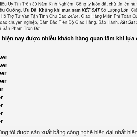
iệu Uy Tín Trên 30 Năm Kinh Nghiệm. Công ty luôn đặt chữ tín lên hà
Siêu Cường
.
Ưu Đãi Khủng khi mua sắm
KÉT SẮT
Số Lượng Lớn, Giá
Hỗ Trợ Tư Vấn Tận Tình Chu Đáo 24/24. Giao Hàng Miễn Phí Toàn Q
u đáo chuyên nghiệp, Đảm Bảo Tiến Độ Giao Hàng. Bảo Hành.
Két Sắt 
rì Sản Phẩm Trọn Đời.
 hiện nay được nhiều khách hàng quan tâm khi lựa
ver
ver
ver
ver
er
er
er
er
er
ng tôi được sản xuất bằng công nghệ hiện đại nhất hiện