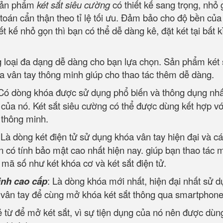
, sản phẩm
két sắt siêu cường
có thiết kế sang trọng, nhỏ 
 toán cẩn thận theo tỉ lệ tối ưu. Đảm bảo cho độ bền của
 kế nhỏ gọn thì bạn có thể dễ dàng kê, đặt két tại bất kì 
g loại đa dạng dễ dàng cho bạn lựa chọn. Sản phẩm két 
a vân tay thông minh giúp cho thao tác thêm dễ dàng.
 Có dòng khóa được sử dụng phổ biến và thông dụng nhấ
t của nó. Két sắt siêu cường có thể được dùng kết hợp vớ
, thông minh.
Là dòng két điện tử sử dụng khóa vân tay hiện đại và c
 có tính bảo mật cao nhất hiện nay. giúp bạn thao tác 
ộ mã số như két khóa cơ và két sắt điện tử.
inh cao cấp
: Là dòng khóa mới nhất, hiện đại nhất sử 
i vân tay để cùng mở khóa két sắt thông qua smartphone
 từ để mở két sắt, vì sự tiện dụng của nó nên được dùn