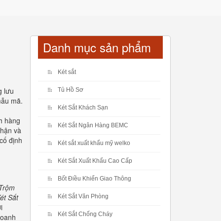
Danh mục sản phẩm
Két sắt
g lưu
Tủ Hồ Sơ
 mẫu mã.
Két Sắt Khách Sạn
ch hàng
Két Sắt Ngân Hàng BEMC
nhận và
cố định
Két sắt xuất khẩu mỹ welko
Két Sắt Xuất Khẩu Cao Cấp
Bốt Điều Khiển Giao Thông
 Trộm
ét Sắt
Két Sắt Văn Phòng
i
Két Sắt Chống Cháy
doanh