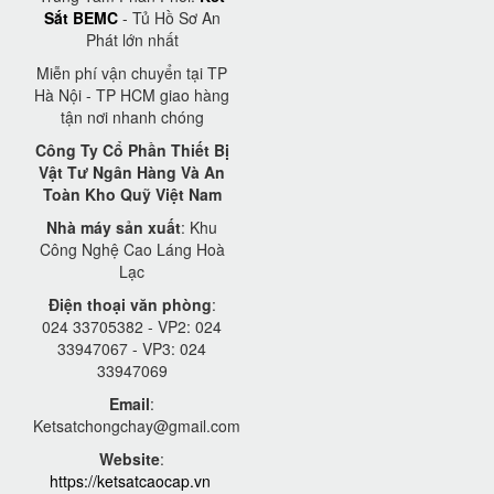
Sắt BEMC
- Tủ Hồ Sơ An
Phát lớn nhất
Miễn phí vận chuyển tại TP
Hà Nội - TP HCM giao hàng
tận nơi nhanh chóng
Công Ty Cổ Phần Thiết Bị
Vật Tư Ngân Hàng Và An
Toàn Kho Quỹ Việt Nam
Nhà máy sản xuất
: Khu
Công Nghệ Cao Láng Hoà
Lạc
Điện thoại văn phòng
:
024 33705382 - VP2: 024
33947067 - VP3: 024
33947069
Email
:
Ketsatchongchay@gmail.com
Website
:
https://ketsatcaocap.vn