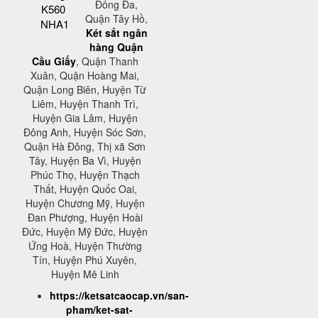
Đống Đa,
K560
Quận Tây Hồ,
NHA1
Két sắt ngân
hàng Quận
Cầu Giấy
, Quận Thanh
Xuân, Quận Hoàng Mai,
Quận Long Biên, Huyện Từ
Liêm, Huyện Thanh Trì,
Huyện Gia Lâm, Huyện
Đông Anh, Huyện Sóc Sơn,
Quận Hà Đông, Thị xã Sơn
Tây, Huyện Ba Vì, Huyện
Phúc Thọ, Huyện Thạch
Thất, Huyện Quốc Oai,
Huyện Chương Mỹ, Huyện
Đan Phượng, Huyện Hoài
Đức, Huyện Mỹ Đức, Huyện
Ứng Hoà, Huyện Thường
Tín, Huyện Phú Xuyên,
Huyện Mê Linh
https://ketsatcaocap.vn/san-
pham/ket-sat-