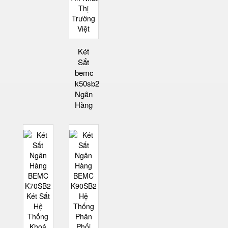
Két
Sắt
bemc
k50sb2
Ngân
Hàng