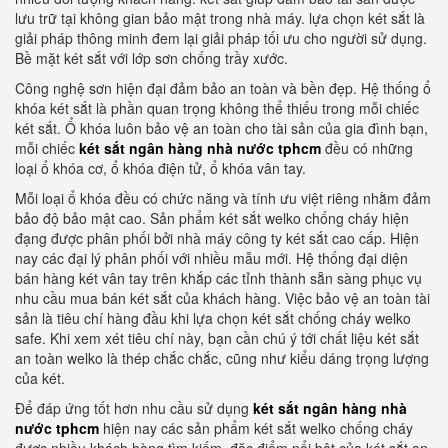
lưu trữ tại không gian bảo mật trong nhà máy. lựa chọn két sắt là
giải pháp thông minh đem lại giải pháp tối ưu cho người sử dụng.
Bề mặt két sắt với lớp sơn chống trầy xước.
Công nghệ sơn hiện đại đảm bảo an toàn và bền đẹp. Hệ thống ổ
khóa két sắt là phần quan trọng không thể thiếu trong mỗi chiếc
két sắt. Ổ khóa luôn bảo vệ an toàn cho tài sản của gia đình bạn,
mỗi chiếc
két sắt ngân hàng nhà nước tphcm
đều có những
loại ổ khóa cơ, ổ khóa điện tử, ổ khóa vân tay.
Mỗi loại ổ khóa đều có chức năng và tính ưu việt riêng nhằm đảm
bảo độ bảo mật cao. Sản phẩm két sắt welko chống cháy hiện
đạng được phân phối bởi nhà máy công ty két sắt cao cấp. Hiện
nay các đại lý phân phối với nhiều mẫu mới. Hệ thống đại diện
bán hàng két vân tay trên khắp các tỉnh thành sẵn sàng phục vụ
nhu cầu mua bán két sắt của khách hàng. Việc bảo vệ an toàn tài
sản là tiêu chí hàng đầu khi lựa chọn két sắt chống cháy welko
safe. Khi xem xét tiêu chí này, bạn cần chú ý tới chất liệu két sắt
an toàn welko là thép chắc chắc, cũng như kiểu dáng trọng lượng
của két.
Để đáp ứng tốt hơn nhu cầu sử dụng
két sắt ngân hàng nhà
nước tphcm
hiện nay các sản phẩm két sắt welko chống cháy