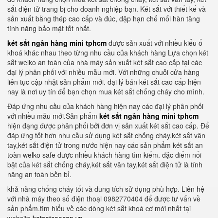
sắt điện tử trang bị cho doanh nghiệp bạn. Két sắt với thiết kế và
sản xuất bằng thép cao cấp và đúc, dập hạn chế mối hàn tăng
tính năng bảo mật tốt nhất.
két sắt ngân hàng mini tphcm
được sản xuất với nhiều kiểu ổ
khoá khác nhau theo từng nhu cầu của khách hàng Lựa chọn két
sắt welko an toàn của nhà máy sản xuất két sắt cao cấp tại các
đại lý phân phối với nhiều mẫu mới. Với những chuỗi cửa hàng
liên tục cập nhật sản phẩm mới. đại lý bán két sắt cao cấp hiện
nay là nơi uy tín để bạn chọn mua két sắt chống cháy cho mình.
Đáp ứng nhu cầu của khách hàng hiện nay các đại lý phân phối
với nhiều mẫu mới.Sản phẩm
két sắt ngân hàng mini tphcm
hiện đạng được phân phối bởi đơn vị sản xuất két sắt cao cấp. Để
đáp ứng tốt hơn nhu cầu sử dụng két sắt chống cháy,két sắt vân
tay,két sắt điện tử trong nước hiện nay các sản phẩm két sắt an
toàn welko safe được nhiều khách hàng tìm kiếm. đặc điểm nổi
bật của két sắt chống cháy,két sắt vân tay,két sắt điện tử là tính
năng an toàn bền bỉ.
khả năng chống cháy tốt và dung tích sử dụng phù hợp. Liên hệ
với nhà máy theo số điện thoại 0982770404 để được tư vấn về
sản phẩm.tìm hiểu về các dòng két sắt khoá cơ mới nhất tại