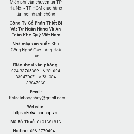
Miễn phí vận chuyển tại TP
Hà Nội - TP HCM giao hàng
tận nơi nhanh chóng
Công Ty Cổ Phần Thiết Bị
Vật Tư Ngân Hàng Và An
Toàn Kho Quỹ Việt Nam
Nhà máy sản xuất
: Khu
Công Nghệ Cao Láng Hoà
Lạc
Điện thoại văn phòng
:
024 33705382 - VP2: 024
33947067 - VP3: 024
33947069
Email
:
Ketsatchongchay@gmail.com
Website
:
https://ketsatcaocap.vn
Mã Số Thuế
: 0101391913
Hotline
: 098 2770404