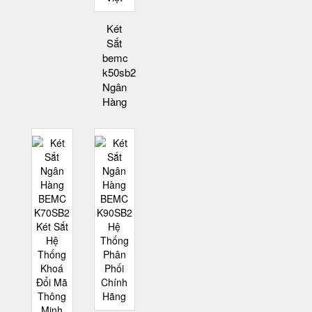
Két
Sắt
bemc
k50sb2
Ngân
Hàng