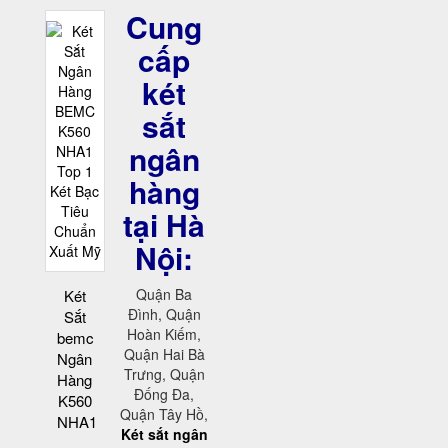
Cung
cấp
két
sắt
ngân
hàng
tại Hà
Nội:
Quận Ba
Két
Đình, Quận
Sắt
Hoàn Kiếm,
bemc
Quận Hai Bà
Ngân
Trưng, Quận
Hàng
Đống Đa,
K560
Quận Tây Hồ,
NHA1
Két sắt ngân