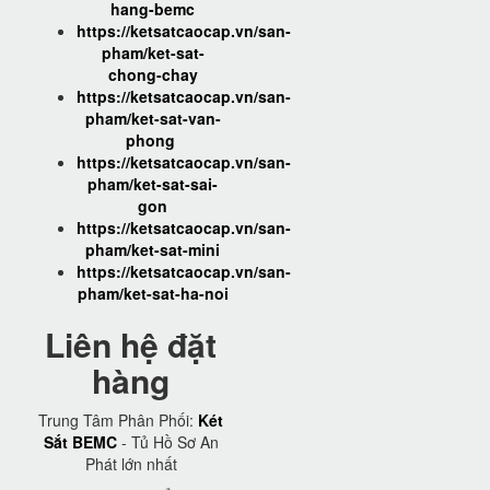
hang-bemc
https://ketsatcaocap.vn/san-
pham/ket-sat-
chong-chay
https://ketsatcaocap.vn/san-
pham/ket-sat-van-
phong
https://ketsatcaocap.vn/san-
pham/ket-sat-sai-
gon
https://ketsatcaocap.vn/san-
pham/ket-sat-mini
https://ketsatcaocap.vn/san-
pham/ket-sat-ha-noi
Liên hệ đặt
hàng
Trung Tâm Phân Phối:
Két
Sắt BEMC
- Tủ Hồ Sơ An
Phát lớn nhất