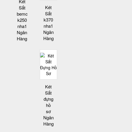
Két
Két
Sắt
Sắt
bemc
k370
k250
nha1
nha1
Ngân
Ngân
Hàng
Hàng
Két
Sắt
đựng
hồ
sơ
Ngân
Hàng