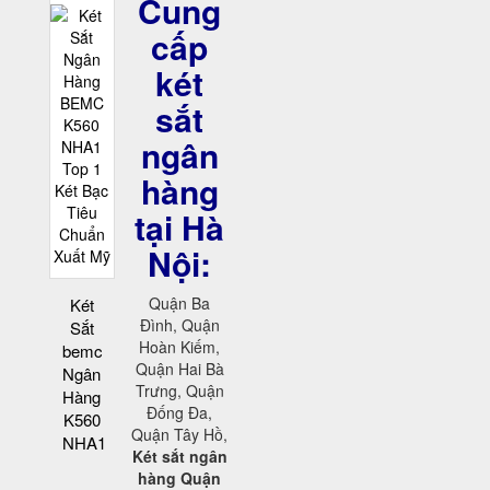
Cung
cấp
két
sắt
ngân
hàng
tại Hà
Nội:
Quận Ba
Két
Đình, Quận
Sắt
Hoàn Kiếm,
bemc
Quận Hai Bà
Ngân
Trưng, Quận
Hàng
Đống Đa,
K560
Quận Tây Hồ,
NHA1
Két sắt ngân
hàng Quận