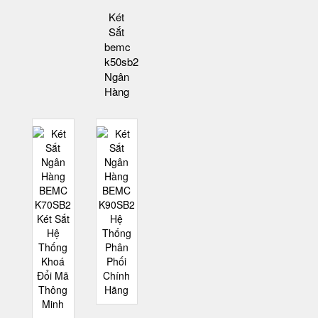
Két
Sắt
bemc
k50sb2
Ngân
Hàng