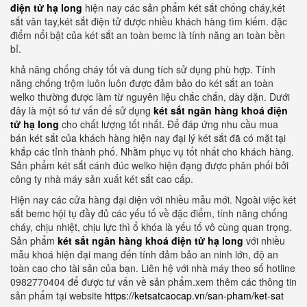
điện tử hạ long
hiện nay các sản phẩm két sắt chống cháy,két
sắt vân tay,két sắt điện tử được nhiều khách hàng tìm kiếm. đặc
điểm nổi bật của két sắt an toàn bemc là tính năng an toàn bền
bỉ.
khả năng chống cháy tốt và dung tích sử dụng phù hợp. Tính
năng chống trộm luôn luôn được đảm bảo do két sắt an toàn
welko thường được làm từ nguyên liệu chắc chắn, dày dặn. Dưới
đây là một số tư vấn để sử dụng
két sắt ngân hàng khoá điện
tử hạ long
cho chất lượng tốt nhất. Để đáp ứng nhu cầu mua
bán két sắt của khách hàng hiện nay đại lý két sắt đã có mặt tại
khắp các tỉnh thành phố. Nhằm phục vụ tốt nhất cho khách hàng.
Sản phẩm két sắt cánh đúc welko hiện đạng được phân phối bởi
công ty nhà máy sản xuất két sắt cao cấp.
Hiện nay các cửa hàng đại diện với nhiều mẫu mới. Ngoài việc két
sắt bemc hội tụ đầy đủ các yếu tố về đặc điểm, tính năng chống
cháy, chịu nhiệt, chịu lực thì ổ khóa là yếu tố vô cùng quan trọng.
Sản phẩm
két sắt ngân hàng khoá điện tử hạ long
với nhiều
mẫu khoá hiện đại mang đến tính đảm bảo an ninh lớn, độ an
toàn cao cho tài sản của bạn. Liên hệ với nhà máy theo số hotline
0982770404 để được tư vấn về sản phẩm.xem thêm các thông tin
sản phẩm tại website
https://ketsatcaocap.vn/san-pham/ket-sat