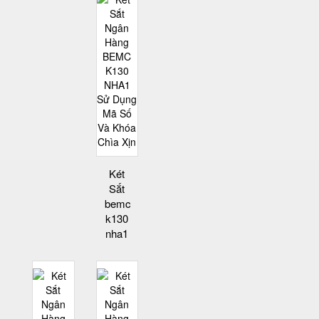
Két
Sắt
bemc
k130
nha1