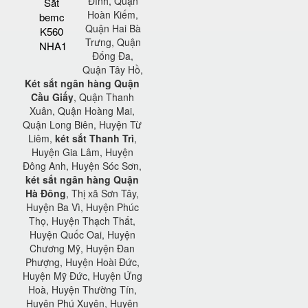
Đình, Quận
Sắt
Hoàn Kiếm,
bemc
Quận Hai Bà
K560
Trưng, Quận
NHA1
Đống Đa,
Quận Tây Hồ,
Két sắt ngân hàng Quận
Cầu Giấy
, Quận Thanh
Xuân, Quận Hoàng Mai,
Quận Long Biên, Huyện Từ
Liêm,
két sắt Thanh Trì
,
Huyện Gia Lâm, Huyện
Đông Anh, Huyện Sóc Sơn,
két sắt ngân hàng Quận
Hà Đông
, Thị xã Sơn Tây,
Huyện Ba Vì, Huyện Phúc
Thọ, Huyện Thạch Thất,
Huyện Quốc Oai, Huyện
Chương Mỹ, Huyện Đan
Phượng, Huyện Hoài Đức,
Huyện Mỹ Đức, Huyện Ứng
Hoà, Huyện Thường Tín,
Huyện Phú Xuyên, Huyện