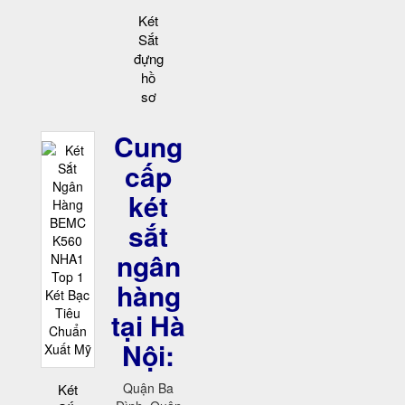
Két
Sắt
đựng
hồ
sơ
Cung
cấp
két
sắt
ngân
hàng
tại Hà
Nội:
Quận Ba
Két