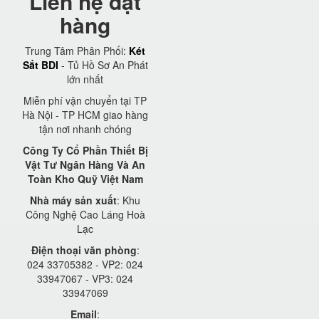
Liên hệ đặt
hàng
Trung Tâm Phân Phối:
Két
Sắt BDI
- Tủ Hồ Sơ An Phát
lớn nhất
Miễn phí vận chuyển tại TP
Hà Nội - TP HCM giao hàng
tận nơi nhanh chóng
Công Ty Cổ Phần Thiết Bị
Vật Tư Ngân Hàng Và An
Toàn Kho Quỹ Việt Nam
Nhà máy sản xuất
: Khu
Công Nghệ Cao Láng Hoà
Lạc
Điện thoại văn phòng
:
024 33705382 - VP2: 024
33947067 - VP3: 024
33947069
Email
: