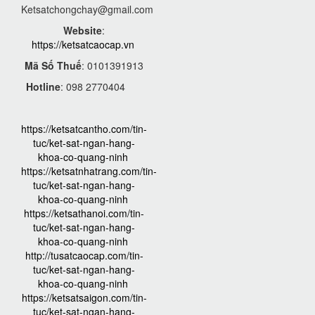
Ketsatchongchay@gmail.com
Website
:
https://ketsatcaocap.vn
Mã Số Thuế
: 0101391913
Hotline
: 098 2770404
https://ketsatcantho.com/tin-
tuc/ket-sat-ngan-hang-
khoa-co-quang-ninh
https://ketsatnhatrang.com/tin-
tuc/ket-sat-ngan-hang-
khoa-co-quang-ninh
https://ketsathanoi.com/tin-
tuc/ket-sat-ngan-hang-
khoa-co-quang-ninh
http://tusatcaocap.com/tin-
tuc/ket-sat-ngan-hang-
khoa-co-quang-ninh
https://ketsatsaigon.com/tin-
tuc/ket-sat-ngan-hang-