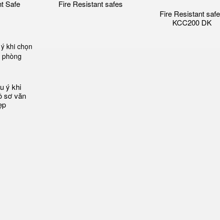
nt Safe
Fire Resistant safes
Fire Resistant saf
KCC200 DK
u ý khi
ồ sơ văn
ẹp