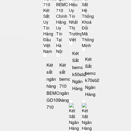
Két
Két
Sắt
Két
Két
Sắt
bemc
sắt
sắt
bemc
k50sb2
ngân
bemc
k70sb2
Ngân
hàng
710
Ngân
Hàng
BEMC
ngân
Hàng
GD100-
hàng
710