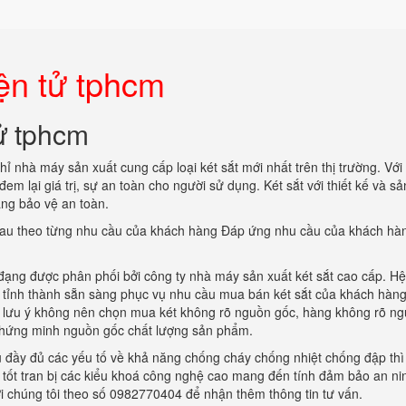
ện tử tphcm
tử tphcm
chỉ nhà máy sản xuất cung cấp loại két sắt mới nhất trên thị trường. Vớ
em lại giá trị, sự an toàn cho người sử dụng. Két sắt với thiết kế và sả
ăng bảo vệ an toàn.
nhau theo từng nhu cầu của khách hàng Đáp ứng nhu cầu của khách hà
đạng được phân phối bởi công ty nhà máy sản xuất két sắt cao cấp. H
c tỉnh thành sẵn sàng phục vụ nhu cầu mua bán két sắt của khách hàng
h lưu ý không nên chọn mua két không rõ nguồn gốc, hàng không rõ n
 chứng minh nguồn gốc chất lượng sản phẩm.
ụ đầy đủ các yếu tố về khả năng chống cháy chống nhiệt chống đập thì
 tốt tran bị các kiểu khoá công nghệ cao mang đến tính đảm bảo an nin
ới chúng tôi theo số 0982770404 để nhận thêm thông tin tư vấn.