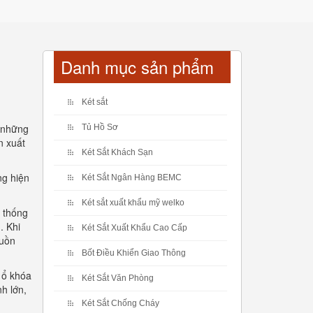
Danh mục sản phẩm
Két sắt
i những
Tủ Hồ Sơ
n xuất
Két Sắt Khách Sạn
ng hiện
Két Sắt Ngân Hàng BEMC
Két sắt xuất khẩu mỹ welko
ệ thống
. Khi
Két Sắt Xuất Khẩu Cao Cấp
guồn
Bốt Điều Khiển Giao Thông
 ổ khóa
Két Sắt Văn Phòng
h lớn,
Két Sắt Chống Cháy