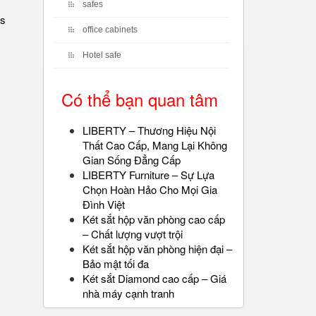
safes
es
office cabinets
Hotel safe
Có thể bạn quan tâm
LIBERTY – Thương Hiệu Nội
Thất Cao Cấp, Mang Lại Không
Gian Sống Đẳng Cấp
LIBERTY Furniture – Sự Lựa
Chọn Hoàn Hảo Cho Mọi Gia
Đình Việt
Két sắt hộp văn phòng cao cấp
– Chất lượng vượt trội
Két sắt hộp văn phòng hiện đại –
Bảo mật tối đa
Két sắt Diamond cao cấp – Giá
nhà máy cạnh tranh