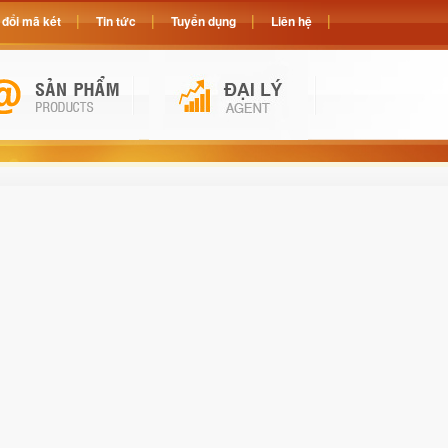
đổi mã két
Tin tức
Tuyển dụng
Liên hệ