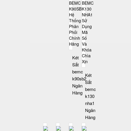
Két
Sắt
bemc
Két
k90sb2
Sắt
Ngân
bemc
Hàng
k130
nha1
Ngân
Hàng