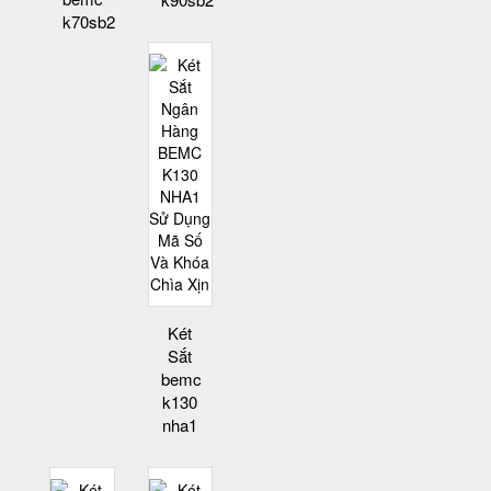
k70sb2
Két
Sắt
bemc
k130
nha1