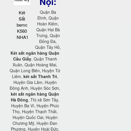
Nội:
Quận Ba
Két
Đình, Quận
Sắt
Hoàn Kiếm,
bemc
Quận Hai Bà
K560
Trưng, Quận
NHA1
Đống Đa,
Quận Tây Hồ,
Két sắt ngân hàng Quận
Cầu Giấy
, Quận Thanh
Xuân, Quận Hoàng Mai,
Quận Long Biên, Huyện Từ
Liêm,
két sắt Thanh Trì
,
Huyện Gia Lâm, Huyện
Đông Anh, Huyện Sóc Sơn,
két sắt ngân hàng Quận
Hà Đông
, Thị xã Sơn Tây,
Huyện Ba Vì, Huyện Phúc
Thọ, Huyện Thạch Thất,
Huyện Quốc Oai, Huyện
Chương Mỹ, Huyện Đan
Phượng, Huyện Hoài Đức,