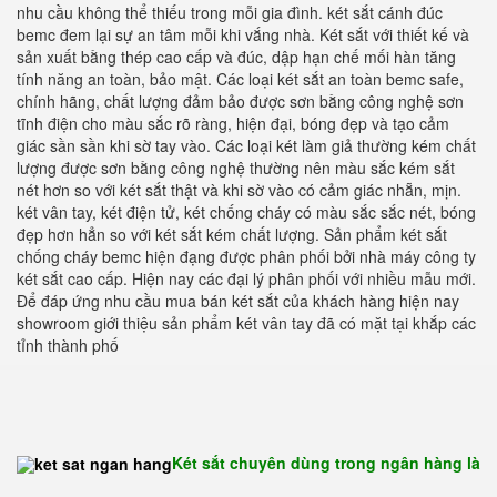
nhu cầu không thể thiếu trong mỗi gia đình. két sắt cánh đúc
bemc đem lại sự an tâm mỗi khi vắng nhà. Két sắt với thiết kế và
sản xuất bằng thép cao cấp và đúc, dập hạn chế mối hàn tăng
tính năng an toàn, bảo mật. Các loại két sắt an toàn bemc safe,
chính hãng, chất lượng đảm bảo được sơn bằng công nghệ sơn
tĩnh điện cho màu sắc rõ ràng, hiện đại, bóng đẹp và tạo cảm
giác sần sần khi sờ tay vào. Các loại két làm giả thường kém chất
lượng được sơn bằng công nghệ thường nên màu sắc kém sắt
nét hơn so với két sắt thật và khi sờ vào có cảm giác nhẵn, mịn.
két vân tay, két điện tử, két chống cháy có màu sắc sắc nét, bóng
đẹp hơn hẳn so với két sắt kém chất lượng. Sản phẩm két sắt
chống cháy bemc hiện đạng được phân phối bởi nhà máy công ty
két sắt cao cấp. Hiện nay các đại lý phân phối với nhiều mẫu mới.
Để đáp ứng nhu cầu mua bán két sắt của khách hàng hiện nay
showroom giới thiệu sản phẩm két vân tay đã có mặt tại khắp các
tỉnh thành phố
Két sắt chuyên dùng trong ngân hàng là