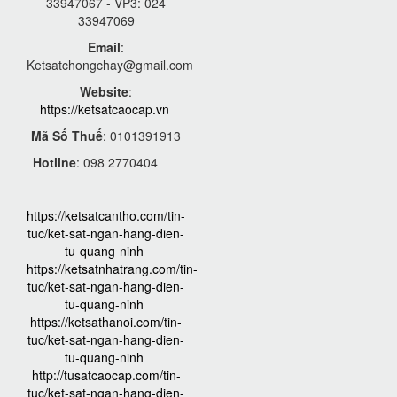
33947067 - VP3: 024
33947069
Email
:
Ketsatchongchay@gmail.com
Website
:
https://ketsatcaocap.vn
Mã Số Thuế
: 0101391913
Hotline
: 098 2770404
https://ketsatcantho.com/tin-
tuc/ket-sat-ngan-hang-dien-
tu-quang-ninh
https://ketsatnhatrang.com/tin-
tuc/ket-sat-ngan-hang-dien-
tu-quang-ninh
https://ketsathanoi.com/tin-
tuc/ket-sat-ngan-hang-dien-
tu-quang-ninh
http://tusatcaocap.com/tin-
tuc/ket-sat-ngan-hang-dien-