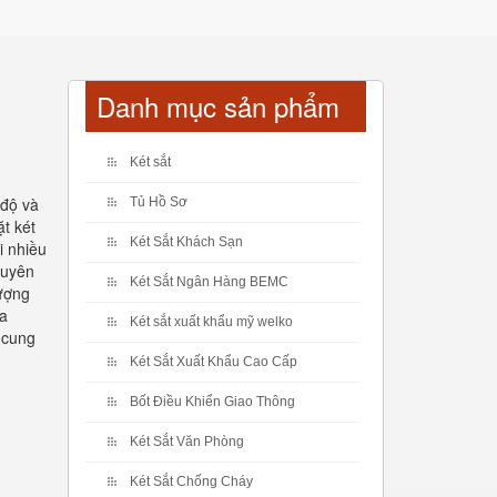
Danh mục sản phẩm
Két sắt
 độ và
Tủ Hồ Sơ
ặt két
Két Sắt Khách Sạn
i nhiều
guyên
Két Sắt Ngân Hàng BEMC
lượng
ủa
Két sắt xuất khẩu mỹ welko
 cung
Két Sắt Xuất Khẩu Cao Cấp
Bốt Điều Khiển Giao Thông
Két Sắt Văn Phòng
Két Sắt Chống Cháy