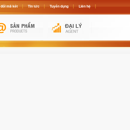
đổi mã két
Tin tức
Tuyển dụng
Liên hệ