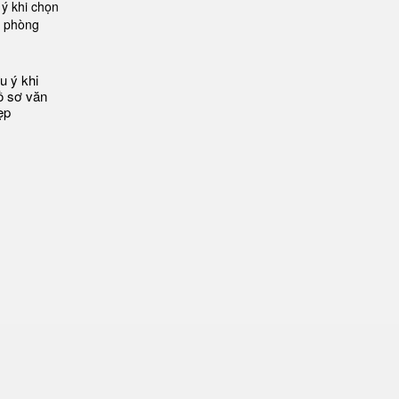
u ý khi
ồ sơ văn
ẹp