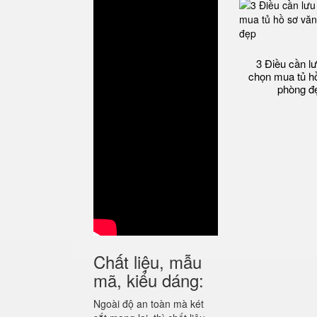
3 Điều cần lư
chọn mua tủ h
phòng đ
Chất liệu, mẫu
mã, kiểu dáng:
Ngoài độ an toàn mà két