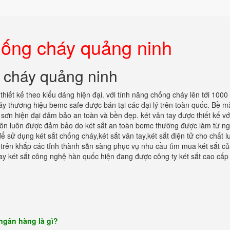
hống cháy quảng ninh
 cháy quảng ninh
hiết kế theo kiểu dáng hiện đại. với tính năng chống cháy lên tới 1000
háy thương hiệu bemc safe được bán tại các đại lý trên toàn quốc. Bề m
sơn hiện đại đảm bảo an toàn và bền đẹp. két vân tay được thiết kế vớ
uôn luôn được đảm bảo do két sắt an toàn bemc thường được làm từ n
ể sử dụng két sắt chống cháy,két sắt vân tay,két sắt điện tử cho chất 
y trên khắp các tỉnh thành sẵn sàng phục vụ nhu cầu tìm mua két sắt c
ay két sắt công nghệ hàn quốc hiện đang được công ty két sắt cao cấp
ngân hàng là gì?