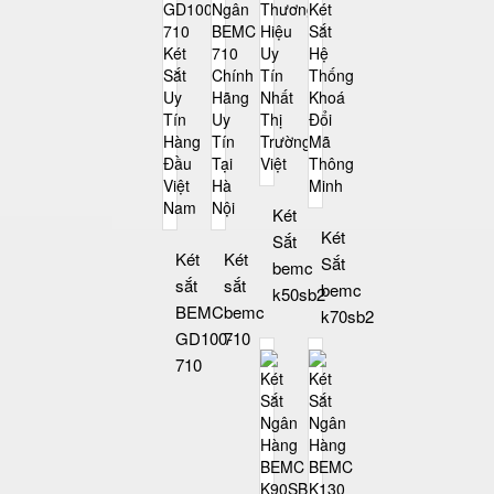
Két
Két
Sắt
Két
Két
Sắt
bemc
sắt
sắt
bemc
k50sb2
BEMC
bemc
k70sb2
GD100-
710
710