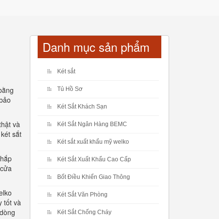
Danh mục sản phẩm
Két sắt
 bằng
Tủ Hồ Sơ
 bảo
Két Sắt Khách Sạn
thật và
Két Sắt Ngân Hàng BEMC
két sắt
Két sắt xuất khẩu mỹ welko
khắp
Két Sắt Xuất Khẩu Cao Cấp
 cửa
Bốt Điều Khiển Giao Thông
elko
Két Sắt Văn Phòng
 tốt và
 dòng
Két Sắt Chống Cháy