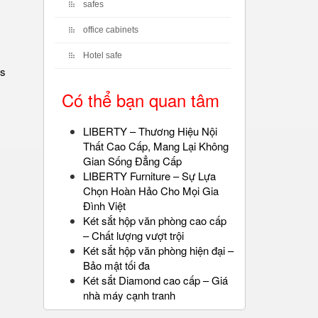
safes
office cabinets
Hotel safe
es
Có thể bạn quan tâm
LIBERTY – Thương Hiệu Nội
Thất Cao Cấp, Mang Lại Không
Gian Sống Đẳng Cấp
LIBERTY Furniture – Sự Lựa
Chọn Hoàn Hảo Cho Mọi Gia
Đình Việt
Két sắt hộp văn phòng cao cấp
– Chất lượng vượt trội
Két sắt hộp văn phòng hiện đại –
Bảo mật tối đa
Két sắt Diamond cao cấp – Giá
nhà máy cạnh tranh