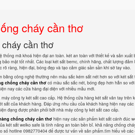
hống cháy cần thơ
 cháy cần thơ
ệ thống mã khoá hiện đại an toàn. két an toàn với thiết kế và sản xuất
g bảo mật tốt nhất. Các loại két sắt bemc, chính hãng, chất lượng đảm
rõ ràng, hiện đại, bóng đẹp và tạo cảm giác sần sần khi sờ tay vào.
n bằng công nghệ thường nên màu sắc kém sắt nét hơn so với két sắt 
ng chống cháy cần thơ
có màu sắc sắc nét, bóng đẹp hơn hẳn so với 
ện nay các cửa hàng đại diện với nhiều mẫu mới.
máy công ty két sắt cao cấp. Hệ thống cửa hàng két sắt vân tay trên 
ét sắt của khách hàng. Đáp ứng nhu cầu của khách hàng hiện nay các
iện đạng được phân phối bởi nhà máy công ty két sắt cao cấp.
 hàng chống cháy cần thơ
hiện nay các sản phẩm két sắt cánh đúc w
a két sắt welko safe là tính năng an toàn bền bỉ. khả năng chống cháy
eo số hotline 0982770404 để được tư vấn về sản phẩm.tìm hiểu về các