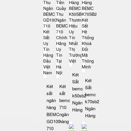
Két
Két
Sắt
Két
Két
Sắt
bemc
sắt
sắt
bemc
k50sb2
ngân
bemc
k70sb2
Ngân
hàng
710
Ngân
Hàng
BEMC
ngân
Hàng
GD100-
hàng
710