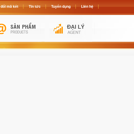
đổi mã két
Tin tức
Tuyển dụng
Liên hệ