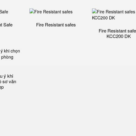
nt Safe
Fire Resistant safes
Fire Resistant saf
KCC200 DK
u ý khi
ồ sơ văn
ẹp