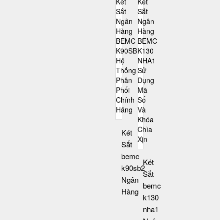
Két
Sắt
bemc
Két
k90sb2
Sắt
Ngân
bemc
Hàng
k130
nha1