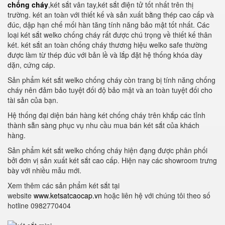
chống cháy
,két sắt vân tay,két sắt điện tử tốt nhất trên thị
trường. két an toàn với thiết kế và sản xuất bằng thép cao cấp và
đúc, dập hạn chế mối hàn tăng tính năng bảo mật tốt nhất. Các
loại két sắt welko chống cháy rất được chú trọng về thiết kế thân
két. két sắt an toàn chống cháy thương hiệu welko safe thường
được làm từ thép đúc với bản lề và lắp đặt hệ thống khóa dày
dặn, cứng cáp.
Sản phẩm két sắt welko chống cháy còn trang bị tính năng chống
cháy nên đảm bảo tuyệt đối độ bảo mật và an toàn tuyệt đối cho
tài sản của bạn.
Hệ thống đại diện bán hàng két chống cháy trên khắp các tỉnh
thành sẵn sàng phục vụ nhu cầu mua bán két sắt của khách
hàng.
Sản phẩm két sắt welko chống cháy hiện đạng được phân phối
bởi đơn vị sản xuất két sắt cao cấp. Hiện nay các showroom trưng
bày với nhiều mẫu mới.
Xem thêm các sản phẩm két sắt tại
website
www.ketsatcaocap.vn
hoặc liên hệ với chúng tôi theo số
hotline 0982770404