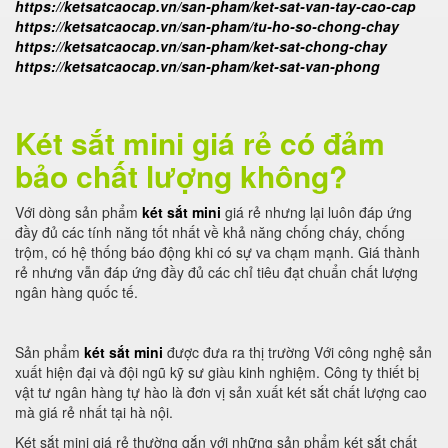
https://ketsatcaocap.vn/san-pham/ket-sat-van-tay-cao-cap
https://ketsatcaocap.vn/san-pham/tu-ho-so-chong-chay
https://ketsatcaocap.vn/san-pham/ket-sat-chong-chay
https://ketsatcaocap.vn/san-pham/ket-sat-van-phong
Két sắt mini giá rẻ có đảm
bảo chất lượng không?
Với dòng sản phẩm
két sắt mini
giá rẻ nhưng lại luôn đáp ứng
đầy đủ các tính năng tốt nhất về khả năng chống cháy, chống
trộm, có hệ thống báo động khi có sự va chạm mạnh. Giá thành
rẻ nhưng vẫn đáp ứng đầy đủ các chỉ tiêu đạt chuẩn chất lượng
ngân hàng quốc tế.
Sản phẩm
két sắt mini
được đưa ra thị trường Với công nghệ sản
xuất hiện đại và đội ngũ kỹ sư giàu kinh nghiệm. Công ty thiết bị
vật tư ngân hàng tự hào là đơn vị sản xuất két sắt chất lượng cao
mà giá rẻ nhất tại hà nội.
Két sắt mini giá rẻ thường gắn với những sản phẩm két sắt chất