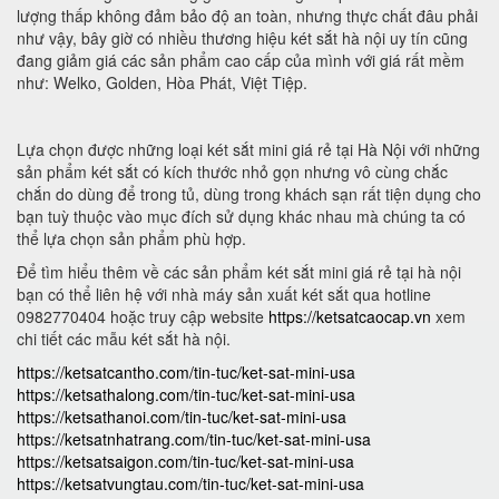
lượng thấp không đảm bảo độ an toàn, nhưng thực chất đâu phải
như vậy, bây giờ có nhiều thương hiệu két sắt hà nội uy tín cũng
đang giảm giá các sản phẩm cao cấp của mình với giá rất mềm
như: Welko, Golden, Hòa Phát, Việt Tiệp.
Lựa chọn được những loại két sắt mini giá rẻ tại Hà Nội với những
sản phẩm két sắt có kích thước nhỏ gọn nhưng vô cùng chắc
chắn do dùng để trong tủ, dùng trong khách sạn rất tiện dụng cho
bạn tuỳ thuộc vào mục đích sử dụng khác nhau mà chúng ta có
thể lựa chọn sản phẩm phù hợp.
Để tìm hiểu thêm về các sản phẩm két sắt mini giá rẻ tại hà nội
bạn có thể liên hệ với nhà máy sản xuất két sắt qua hotline
0982770404 hoặc truy cập website
https://ketsatcaocap.vn
xem
chi tiết các mẫu két sắt hà nội.
https://ketsatcantho.com/tin-tuc/ket-sat-mini-usa
https://ketsathalong.com/tin-tuc/ket-sat-mini-usa
https://ketsathanoi.com/tin-tuc/ket-sat-mini-usa
https://ketsatnhatrang.com/tin-tuc/ket-sat-mini-usa
https://ketsatsaigon.com/tin-tuc/ket-sat-mini-usa
https://ketsatvungtau.com/tin-tuc/ket-sat-mini-usa