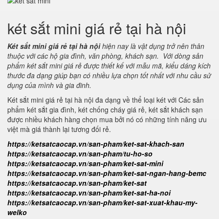
két sắt mini giá rẻ tại hà nội
Két sắt mini giá rẻ tại hà nội
hiện nay là vật dụng trở nên thân
thuộc với các hộ gia đình, văn phòng, khách sạn. Với dòng sản
phẩm két sắt mini giá rẻ được thiết kế với mẫu mã, kiểu dáng kích
thước đa dạng giúp bạn có nhiều lựa chọn tốt nhất với nhu cầu sử
dụng của mình và gia đinh.
Két sắt mini giá rẻ tại hà nội đa dạng về thể loại két với Các sản
phẩm két sắt gia đình, két chống cháy giá rẻ, két sắt khách sạn
được nhiều khách hàng chọn mua bởi nó có những tính năng ưu
việt mà giá thành lại tương đối rẻ.
https://ketsatcaocap.vn/san-pham/ket-sat-khach-san
https://ketsatcaocap.vn/san-pham/tu-ho-so
https://ketsatcaocap.vn/san-pham/ket-sat-mini
https://ketsatcaocap.vn/san-pham/ket-sat-ngan-hang-bemc
https://ketsatcaocap.vn/san-pham/ket-sat
https://ketsatcaocap.vn/san-pham/ket-sat-ha-noi
https://ketsatcaocap.vn/san-pham/ket-sat-xuat-khau-my-
welko