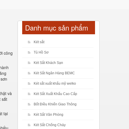
Danh mục sản phẩm
Két sắt
ới công
Tủ Hồ Sơ
Két Sắt Khách Sạn
thành
tăng
Két Sắt Ngân Hàng BEMC
 sơn
Két sắt xuất khẩu mỹ welko
thật và
Két Sắt Xuất Khẩu Cao Cấp
 sắt
Bốt Điều Khiển Giao Thông
t tại
Két Sắt Văn Phòng
Két Sắt Chống Cháy
nhiều