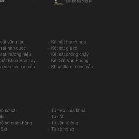
Nam
 sắt vũng tàu
+
Két sắt thanh hoá
 sắt hàn quốc
+
Két sắt giá rẻ
 sắt thương hiệu
+
Két sắt chống cháy
 Sắt Khóa Vân Tay
+
Két Sắt Văn Phòng
á vân tay cao cấp
+
Khoá điện tử cao cấp
hồ sơ sắt
+
Tủ treo chìa khoá
ile
+
Tủ sắt
hồ sơ ngân hàng
+
Tủ văn phòng
 Sắt
+
Tủ kệ hồ sơ