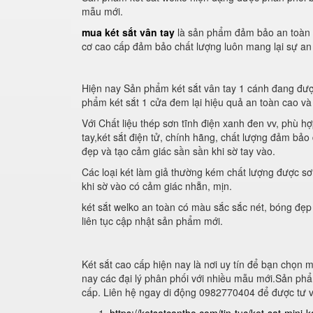
mẫu mới.
mua két sắt vân tay
là sản phẩm đảm bảo an toàn đư
cơ cao cấp đảm bảo chất lượng luôn mang lại sự an
Hiện nay Sản phẩm két sắt vân tay 1 cánh đang đư
phẩm két sắt 1 cửa đem lại hiệu quả an toàn cao và
Với Chất liệu thép sơn tĩnh điện xanh đen vv, phù h
tay,két sắt điện tử, chính hãng, chất lượng đảm bả
đẹp và tạo cảm giác sần sần khi sờ tay vào.
Các loại két làm giả thường kém chất lượng được sơ
khi sờ vào có cảm giác nhẵn, mịn.
két sắt welko an toàn có màu sắc sắc nét, bóng đẹp
liên tục cập nhật sản phẩm mới.
Két sắt cao cấp hiện nay là nơi uy tín để bạn chọn
nay các đại lý phân phối với nhiều mẫu mới.Sản phẩ
cấp. Liên hệ ngay di động 0982770404 để được tư 