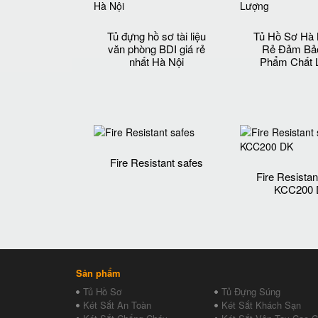
Tủ đựng hồ sơ tài liệu
Tủ Hồ Sơ Hà 
văn phòng BDI giá rẻ
Rẻ Đảm Bả
nhất Hà Nội
Phẩm Chất 
Fire Resistant safes
Fire Resistan
KCC200
Sản phẩm
Tủ Hồ Sơ
Tủ Đựng Súng
Két Sắt An Toàn
Két Sắt Khách Sạn