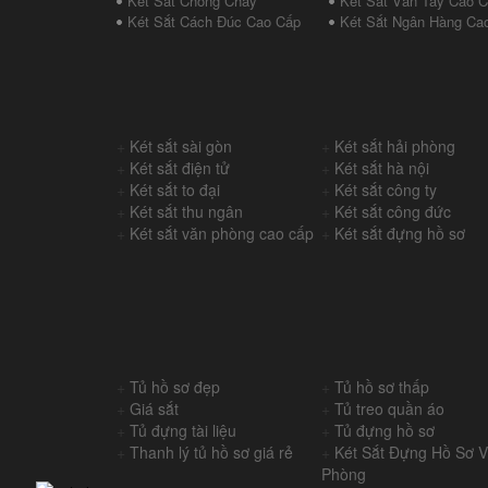
Két Sắt Chống Cháy
Két Sắt Vân Tay Cao 
Két Sắt Cách Đúc Cao Cấp
Két Sắt Ngân Hàng Ca
+
Két sắt sài gòn
+
Két sắt hải phòng
+
Két sắt điện tử
+
Két sắt hà nội
+
Két sắt to đại
+
Két sắt công ty
+
Két sắt thu ngân
+
Két sắt công đức
+
Két sắt văn phòng cao cấp
+
Két sắt đựng hồ sơ
+
Tủ hồ sơ đẹp
+
Tủ hồ sơ thấp
+
Giá sắt
+
Tủ treo quần áo
+
Tủ đựng tài liệu
+
Tủ đựng hồ sơ
+
Thanh lý tủ hồ sơ giá rẻ
+
Két Sắt Đựng Hồ Sơ 
Phòng