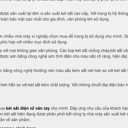
ợc sản xuất tại đơn vị sản xuất két sắt cao cấp. Với trang bị hệ thốn
 toàn bảo mật cao nhất cho gia đình, văn phòng khi sử dụng.
ợc nhiều nhà máy xí nghiệp chọn mua để trang bị sử dụng cho mình. S
 phù hợp với nhiều mục đích sử dụng.
ợp với mọi không gian văn phòng. Các loại két sắt chống cháy,két sắt v
o được sơn bằng công nghệ sơn tĩnh điện cho màu sắc rõ ràng, hiện đại
n bằng công nghệ thường nên màu sắc kém sắt nét hơn so với két sắt 
 hơn hẳn so với két sắt kém chất lượng. Với những chuỗi đại diện bán 
 mua
két sắt điện tử vân tay
cho mình. Đáp ứng nhu cầu của khách hà
m két sắt hiện đạng được phân phối bởi công ty nhà máy sản xuất két 
vấn về sản phẩm.