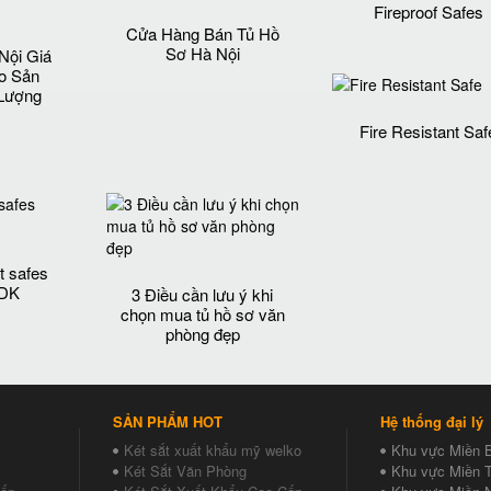
Fireproof Safes
Cửa Hàng Bán Tủ Hồ
Sơ Hà Nội
Nội Giá
o Sản
Lượng‎
Fire Resistant Saf
t safes
 DK
3 Điều cần lưu ý khi
chọn mua tủ hồ sơ văn
phòng đẹp
SẢN PHẨM HOT
Hệ thống đại lý
Két sắt xuất khẩu mỹ welko
Khu vực Miền 
Két Sắt Văn Phòng
Khu vực Miền T