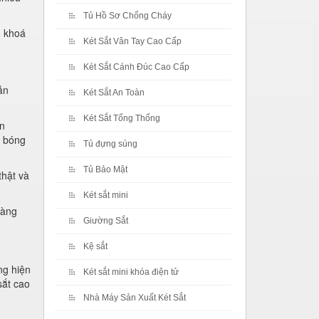
Tủ Hồ Sơ Chống Cháy
g khoá
Két Sắt Vân Tay Cao Cấp
Két Sắt Cánh Đúc Cao Cấp
ản
Két Sắt An Toàn
Két Sắt Tổng Thống
ân
, bóng
Tủ đựng súng
Tủ Bảo Mật
thật và
Két sắt mini
hàng
Giường Sắt
Kệ sắt
ng hiện
Két sắt mini khóa điện tử
sắt cao
Nhà Máy Sản Xuất Két Sắt