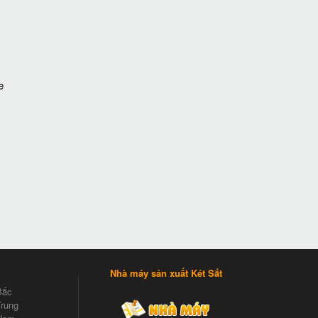
e
Nhà máy sản xuất Két Sắt
Bắc
rung