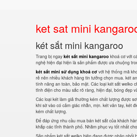
ket sat mini kangaro
két sắt mini kangaroo
Trang bị ngay
két sắt mini kangaroo
khoá cơ với c
nghệ hiện đại hiện là sản phẩm được ưa chuộng tro
két sắt mini sử dụng khoá cơ
với hệ thống mã kho
rẻ nên nhiều khách hàng tin tưởng chọn mua. két an
tính năng an toàn, bảo mật. Các loại két sắt welk
tĩnh điện cho màu sắc rõ ràng, hiện đại, bóng đẹp v
Các loại két làm giả thường kém chất lượng được sơ
khi sờ vào có cảm giác nhẵn, mịn. két vân tay, két 
kém chất lượng.
Để đáp ứng nhu cầu mua bán két sắt của khách hàng
khắp các tỉnh thành phố. Nhằm phục vụ tốt nhất ch
Sản phẩm két sắt welko hiện đạng được phân phối bở