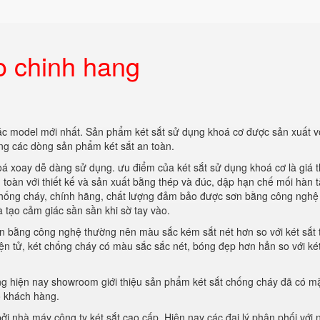
o chinh hang
ác model mới nhất. Sản phẩm két sắt sử dụng khoá cơ được sản xuất v
ng các dòng sản phẩm két sắt an toàn.
á xoay dễ dàng sử dụng. ưu điểm của két sắt sử dụng khoá cơ là giá 
 toàn với thiết kế và sản xuất bằng thép và đúc, dập hạn chế mối hàn 
o chống cháy, chính hãng, chất lượng đảm bảo được sơn bằng công nghệ
à tạo cảm giác sần sần khi sờ tay vào.
n bằng công nghệ thường nên màu sắc kém sắt nét hơn so với két sắt 
điện tử, két chống cháy có màu sắc sắc nét, bóng đẹp hơn hẳn so với két
 hiện nay showroom giới thiệu sản phẩm két sắt chống cháy đã có mặ
o khách hàng.
i nhà máy công ty két sắt cao cấp. Hiện nay các đại lý phân phối với 