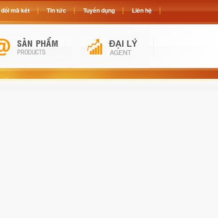
đổi mã két
Tin tức
Tuyển dụng
Liên hệ