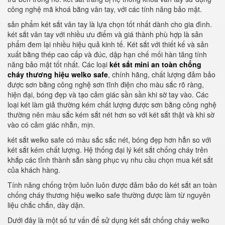
công nghệ mã khoá bằng vân tay, với các tính năng bảo mật.
sản phẩm két sắt vân tay là lựa chọn tốt nhất dành cho gia đình.
két sắt vân tay với nhiều ưu điểm và giá thành phù hợp là sản
phẩm đem lại nhiều hiệu quả kinh tế. Két sắt với thiết kế và sản
xuất bằng thép cao cấp và đúc, dập hạn chế mối hàn tăng tính
năng bảo mật tốt nhất. Các loại
két sắt mini an toàn chống
cháy thương hiệu welko safe
, chính hãng, chất lượng đảm bảo
được sơn bằng công nghệ sơn tĩnh điện cho màu sắc rõ ràng,
hiện đại, bóng đẹp và tạo cảm giác sần sần khi sờ tay vào. Các
loại két làm giả thường kém chất lượng được sơn bằng công nghệ
thường nên màu sắc kém sắt nét hơn so với két sắt thật và khi sờ
vào có cảm giác nhẵn, mịn.
két sắt welko safe có màu sắc sắc nét, bóng đẹp hơn hẳn so với
két sắt kém chất lượng. Hệ thống đại lý két sắt chống cháy trên
khắp các tỉnh thành sẵn sàng phục vụ nhu cầu chọn mua két sắt
của khách hàng.
Tính năng chống trộm luôn luôn được đảm bảo do két sắt an toàn
chống cháy thương hiệu welko safe thường được làm từ nguyên
liệu chắc chắn, dày dặn.
Dưới đây là một số tư vấn để sử dụng két sắt chống cháy welko