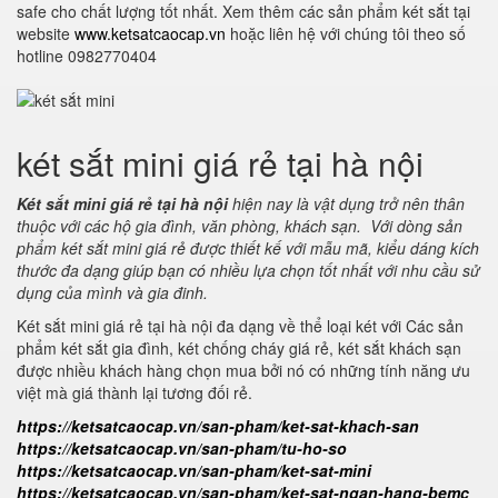
safe cho chất lượng tốt nhất. Xem thêm các sản phẩm két sắt tại
website
www.ketsatcaocap.vn
hoặc liên hệ với chúng tôi theo số
hotline 0982770404
két sắt mini giá rẻ tại hà nội
Két sắt mini giá rẻ tại hà nội
hiện nay là vật dụng trở nên thân
thuộc với các hộ gia đình, văn phòng, khách sạn. Với dòng sản
phẩm két sắt mini giá rẻ được thiết kế với mẫu mã, kiểu dáng kích
thước đa dạng giúp bạn có nhiều lựa chọn tốt nhất với nhu cầu sử
dụng của mình và gia đinh.
Két sắt mini giá rẻ tại hà nội đa dạng về thể loại két với Các sản
phẩm két sắt gia đình, két chống cháy giá rẻ, két sắt khách sạn
được nhiều khách hàng chọn mua bởi nó có những tính năng ưu
việt mà giá thành lại tương đối rẻ.
https://ketsatcaocap.vn/san-pham/ket-sat-khach-san
https://ketsatcaocap.vn/san-pham/tu-ho-so
https://ketsatcaocap.vn/san-pham/ket-sat-mini
https://ketsatcaocap.vn/san-pham/ket-sat-ngan-hang-bemc