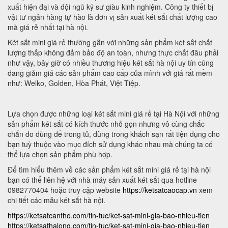
xuất hiện đại và đội ngũ kỹ sư giàu kinh nghiệm. Công ty thiết bị
vật tư ngân hàng tự hào là đơn vị sản xuất két sắt chất lượng cao
mà giá rẻ nhất tại hà nội.
Két sắt mini giá rẻ thường gắn với những sản phẩm két sắt chất
lượng thấp không đảm bảo độ an toàn, nhưng thực chất đâu phải
như vậy, bây giờ có nhiều thương hiệu két sắt hà nội uy tín cũng
đang giảm giá các sản phẩm cao cấp của mình với giá rất mềm
như: Welko, Golden, Hòa Phát, Việt Tiệp.
Lựa chọn được những loại két sắt mini giá rẻ tại Hà Nội với những
sản phẩm két sắt có kích thước nhỏ gọn nhưng vô cùng chắc
chắn do dùng để trong tủ, dùng trong khách sạn rất tiện dụng cho
bạn tuỳ thuộc vào mục đích sử dụng khác nhau mà chúng ta có
thể lựa chọn sản phẩm phù hợp.
Để tìm hiểu thêm về các sản phẩm két sắt mini giá rẻ tại hà nội
bạn có thể liên hệ với nhà máy sản xuất két sắt qua hotline
0982770404 hoặc truy cập website
https://ketsatcaocap.vn
xem
chi tiết các mẫu két sắt hà nội.
https://ketsatcantho.com/tin-tuc/ket-sat-mini-gia-bao-nhieu-tien
https://ketsathalong.com/tin-tuc/ket-sat-mini-gia-bao-nhieu-tien