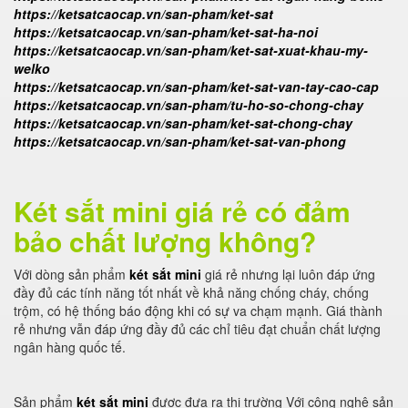
https://ketsatcaocap.vn/san-pham/ket-sat
https://ketsatcaocap.vn/san-pham/ket-sat-ha-noi
https://ketsatcaocap.vn/san-pham/ket-sat-xuat-khau-my-
welko
https://ketsatcaocap.vn/san-pham/ket-sat-van-tay-cao-cap
https://ketsatcaocap.vn/san-pham/tu-ho-so-chong-chay
https://ketsatcaocap.vn/san-pham/ket-sat-chong-chay
https://ketsatcaocap.vn/san-pham/ket-sat-van-phong
Két sắt mini giá rẻ có đảm
bảo chất lượng không?
Với dòng sản phẩm
két sắt mini
giá rẻ nhưng lại luôn đáp ứng
đầy đủ các tính năng tốt nhất về khả năng chống cháy, chống
trộm, có hệ thống báo động khi có sự va chạm mạnh. Giá thành
rẻ nhưng vẫn đáp ứng đầy đủ các chỉ tiêu đạt chuẩn chất lượng
ngân hàng quốc tế.
Sản phẩm
két sắt mini
được đưa ra thị trường Với công nghệ sản