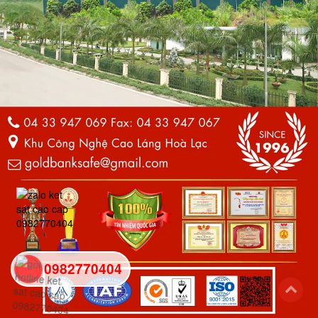
0982770404
back