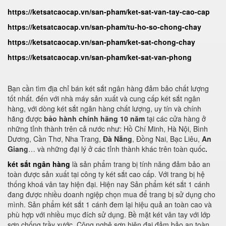
https://ketsatcaocap.vn/san-pham/ket-sat-van-tay-cao-cap
https://ketsatcaocap.vn/san-pham/tu-ho-so-chong-chay
https://ketsatcaocap.vn/san-pham/ket-sat-chong-chay
https://ketsatcaocap.vn/san-pham/ket-sat-van-phong
Bạn cần tìm địa chỉ bán két sắt ngân hàng đảm bảo chất lượng
tốt nhất. đến với nhà máy sản xuất và cung cấp két sắt ngân
hàng, với dòng két sắt ngân hàng chất lượng, uy tín và chính
hãng được
bảo hành chính hãng 10 năm
tại các cửa hàng ở
những tỉnh thành trên cả nước như: Hồ Chí Minh, Hà Nội, Bình
Dương, Cần Thơ, Nha Trang,
Đà Nẵng
, Đồng Nai, Bạc Liêu,
An
Giang
… và những đại lý ở các tỉnh thành khác trên toàn quốc
.
két sắt ngân hàng
là sản phẩm trang bị tính năng đảm bảo an
toàn được sản xuất tại công ty két sắt cao cấp. Với trang bị hệ
thống khoá vân tay hiện đại. Hiện nay Sản phẩm két sắt 1 cánh
đang được nhiều doanh ngiệp chọn mua để trang bị sử dụng cho
mình. Sản phẩm két sắt 1 cánh đem lại hiệu quả an toàn cao và
phù hợp với nhiều mục đích sử dụng. Bề mặt két vân tay với lớp
sơn chống trầy xước. Công nghệ sơn hiện đại đảm bảo an toàn