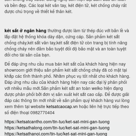
và bền đẹp. Các loại két vân tay, két điện tử, két chống cháy rất
được chú trọng về thiết kế thân két.
két sắt ở ngân hàng
thường được làm từ thép đúc với bản lề và
lắp đặt hệ thống khóa dày dặn, cứng cáp. Sản phẩm két sắt
chống cháy,két sắt vân tay,két sắt điện tử còn trang bị tính năng
chống cháy nên đảm bảo tuyệt đối độ bảo mật và an toàn tuyệt
đối cho tài sản của bạn.
Để đáp ứng nhu cầu mua bán két sắt của khách hàng hiện nay
showroom giới thiệu sản phẩm két sắt chống cháy đã có mặt tại
khắp các tỉnh thành phố. Nhằm phục vụ tốt nhất cho khách hàng.
Đáp ứng nhu cầu của khách hàng hiện nay các đại lý phân phối
với nhiều mẫu mới.Sản phẩm két sắt an toàn welko hiện đạng
được phân phối bởi đơn vị sản xuất két sắt cao cấp. Để được giải
đáp các thông tin mới nhất về sản phẩm quý khách hàng vui lòng
xem thêm tại website
ketsatcaocap.vn
hoặc liên hệ trực tiếp theo
số điện thoại 0982770404
https://ketsatcantho.com/tin-tuc/ket-sat-mini-gan-tuong
https://ketsathalong.com/tin-tuc/ket-sat-mini-gan-tuong
https://ketsathanoi.com/tin-tuc/ket-sat-mini-gan-tuong