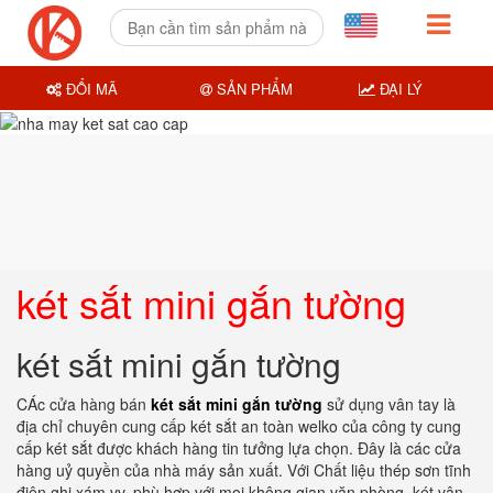
ĐỔI MÃ
SẢN PHẨM
ĐẠI LÝ
két sắt mini gắn tường
két sắt mini gắn tường
CÁc cửa hàng bán
két sắt mini gắn tường
sử dụng vân tay là
địa chỉ chuyên cung cấp két sắt an toàn welko của công ty cung
cấp két sắt được khách hàng tin tưởng lựa chọn. Đây là các cửa
hàng uỷ quyền của nhà máy sản xuất. Với Chất liệu thép sơn tĩnh
điện ghi xám vv, phù hợp với mọi không gian văn phòng. két vân