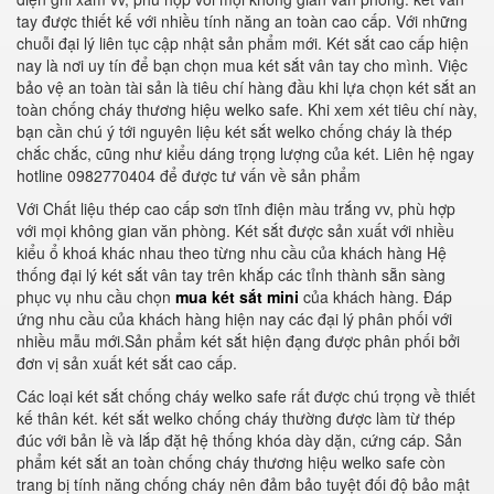
tay được thiết kế với nhiều tính năng an toàn cao cấp. Với những
chuỗi đại lý liên tục cập nhật sản phẩm mới. Két sắt cao cấp hiện
nay là nơi uy tín để bạn chọn mua két sắt vân tay cho mình. Việc
bảo vệ an toàn tài sản là tiêu chí hàng đầu khi lựa chọn két sắt an
toàn chống cháy thương hiệu welko safe. Khi xem xét tiêu chí này,
bạn cần chú ý tới nguyên liệu két sắt welko chống cháy là thép
chắc chắc, cũng như kiểu dáng trọng lượng của két. Liên hệ ngay
hotline 0982770404 để được tư vấn về sản phẩm
Với Chất liệu thép cao cấp sơn tĩnh điện màu trắng vv, phù hợp
với mọi không gian văn phòng. Két sắt được sản xuất với nhiều
kiểu ổ khoá khác nhau theo từng nhu cầu của khách hàng Hệ
thống đại lý két sắt vân tay trên khắp các tỉnh thành sẵn sàng
phục vụ nhu cầu chọn
mua két sắt mini
của khách hàng. Đáp
ứng nhu cầu của khách hàng hiện nay các đại lý phân phối với
nhiều mẫu mới.Sản phẩm két sắt hiện đạng được phân phối bởi
đơn vị sản xuất két sắt cao cấp.
Các loại két sắt chống cháy welko safe rất được chú trọng về thiết
kế thân két. két sắt welko chống cháy thường được làm từ thép
đúc với bản lề và lắp đặt hệ thống khóa dày dặn, cứng cáp. Sản
phẩm két sắt an toàn chống cháy thương hiệu welko safe còn
trang bị tính năng chống cháy nên đảm bảo tuyệt đối độ bảo mật