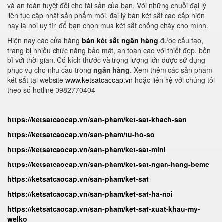
và an toàn tuyệt đối cho tài sản của bạn. Với những chuỗi đại lý
liên tục cập nhật sản phẩm mới. đại lý bán két sắt cao cấp hiện
nay là nơi uy tín để bạn chọn mua két sắt chống cháy cho mình.
Hiện nay các cửa hàng
bán két sắt ngân hàng
được cấu tạo,
trang bị nhiều chức năng bảo mật, an toàn cao với thiết đẹp, bền
bỉ với thời gian. Có kích thước và trọng lượng lớn được sử dụng
phục vụ cho nhu cầu trong
ngân hàng
. Xem thêm các sản phẩm
két sắt tại website
www.ketsatcaocap.vn
hoặc liên hệ với chúng tôi
theo số hotline 0982770404
https://ketsatcaocap.vn/san-pham/ket-sat-khach-san
https://ketsatcaocap.vn/san-pham/tu-ho-so
https://ketsatcaocap.vn/san-pham/ket-sat-mini
https://ketsatcaocap.vn/san-pham/ket-sat-ngan-hang-bemc
https://ketsatcaocap.vn/san-pham/ket-sat
https://ketsatcaocap.vn/san-pham/ket-sat-ha-noi
https://ketsatcaocap.vn/san-pham/ket-sat-xuat-khau-my-
welko