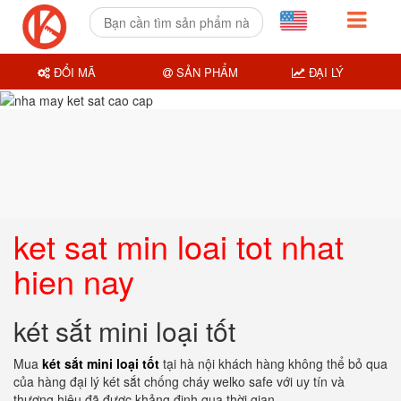
ĐỔI MÃ
SẢN PHẨM
ĐẠI LÝ
ket sat min loai tot nhat
hien nay
két sắt mini loại tốt
Mua
két sắt mini loại tốt
tại hà nội khách hàng không thể bỏ qua
của hàng đại lý két sắt chống cháy welko safe với uy tín và
thương hiệu đã được khảng định qua thời gian.