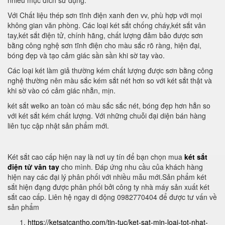
nhiều mục đích sử dụng.
Với Chất liệu thép sơn tĩnh điện xanh đen vv, phù hợp với mọi
không gian văn phòng. Các loại két sắt chống cháy,két sắt vân
tay,két sắt điện tử, chính hãng, chất lượng đảm bảo được sơn
bằng công nghệ sơn tĩnh điện cho màu sắc rõ ràng, hiện đại,
bóng đẹp và tạo cảm giác sần sần khi sờ tay vào.
Các loại két làm giả thường kém chất lượng được sơn bằng công
nghệ thường nên màu sắc kém sắt nét hơn so với két sắt thật và
khi sờ vào có cảm giác nhẵn, mịn.
két sắt welko an toàn có màu sắc sắc nét, bóng đẹp hơn hẳn so
với két sắt kém chất lượng. Với những chuỗi đại diện bán hàng
liên tục cập nhật sản phẩm mới.
Két sắt cao cấp hiện nay là nơi uy tín để bạn chọn mua
két sắt
điện tử vân tay
cho mình. Đáp ứng nhu cầu của khách hàng
hiện nay các đại lý phân phối với nhiều mẫu mới.Sản phẩm két
sắt hiện đạng được phân phối bởi công ty nhà máy sản xuất két
sắt cao cấp. Liên hệ ngay di động 0982770404 để được tư vấn về
sản phẩm
https://ketsatcantho.com/tin-tuc/ket-sat-min-loai-tot-nhat-