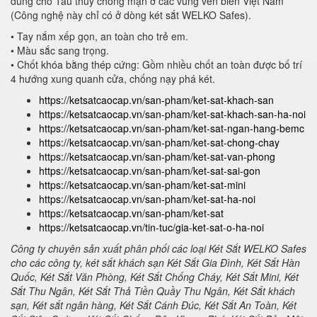
dùng cho Tàu thuỷ chống mặn ở các vùng ven biển Việt Nam
(Công nghệ này chỉ có ở dòng két sắt WELKO Safes).
• Tay nắm xếp gọn, an toàn cho trẻ em.
• Màu sắc sang trọng.
• Chốt khóa bằng thép cứng: Gồm nhiều chốt an toàn được bố trí
4 hướng xung quanh cửa, chống nạy phá két.
https://ketsatcaocap.vn/san-pham/ket-sat-khach-san
https://ketsatcaocap.vn/san-pham/ket-sat-khach-san-ha-noi
https://ketsatcaocap.vn/san-pham/ket-sat-ngan-hang-bemc
https://ketsatcaocap.vn/san-pham/ket-sat-chong-chay
https://ketsatcaocap.vn/san-pham/ket-sat-van-phong
https://ketsatcaocap.vn/san-pham/ket-sat-sai-gon
https://ketsatcaocap.vn/san-pham/ket-sat-mini
https://ketsatcaocap.vn/san-pham/ket-sat-ha-noi
https://ketsatcaocap.vn/san-pham/ket-sat
https://ketsatcaocap.vn/tin-tuc/gia-ket-sat-o-ha-noi
Công ty chuyên sản xuất phân phối các loại Két Sắt WELKO Safes
cho các công ty, két sắt khách sạn Két Sắt Gia Đình, Két Sắt Hàn
Quốc, Két Sắt Văn Phòng, Két Sắt Chống Cháy, Két Sắt Mini, Két
Sắt Thu Ngân, Két Sắt Thả Tiền Quầy Thu Ngân, Két Sắt khách
sạn, Két sắt ngân hàng, Két Sắt Cánh Đúc, Két Sắt An Toàn, Két