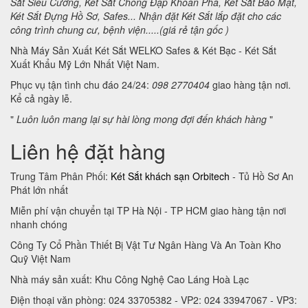
Sắt Siêu Cường, Két Sắt Chống Đập Khoan Phá, Két Sắt Bảo Mật,
Két Sắt Đựng Hồ Sơ, Safes... Nhận đặt Két Sắt lắp đặt cho các
công trình chung cư, bệnh viện.....(giá rẻ tận gốc )
Nhà Máy Sản Xuất Két Sắt WELKO Safes & Két Bạc - Két Sắt
Xuất Khẩu Mỹ Lớn Nhất Việt Nam.
Phục vụ tận tình chu đáo 24/24:
098 2770404
giao hàng tận nơi.
Kể cả ngày lễ.
"
Luôn luôn mang lại sự hài lòng mong đợi đến khách hàng
"
Liên hệ đặt hàng
Trung Tâm Phân Phối:
Két Sắt khách sạn Orbitech
- Tủ Hồ Sơ An
Phát lớn nhất
Miễn phí vận chuyển tại TP Hà Nội - TP HCM giao hàng tận nơi
nhanh chóng
Công Ty Cổ Phần Thiết Bị Vật Tư Ngân Hàng Và An Toàn Kho
Quỹ Việt Nam
Nhà máy sản xuất: Khu Công Nghệ Cao Láng Hoà Lạc
Điện thoại văn phòng: 024 33705382 - VP2: 024 33947067 - VP3: