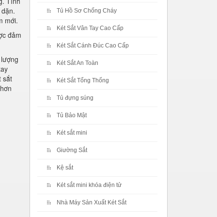
g. Tính
 dặn.
Tủ Hồ Sơ Chống Cháy
m mới.
Két Sắt Vân Tay Cao Cấp
ược đảm
Két Sắt Cánh Đúc Cao Cấp
 lượng
Két Sắt An Toàn
tay
 sắt
Két Sắt Tổng Thống
 hơn
Tủ đựng súng
Tủ Bảo Mật
Két sắt mini
Giường Sắt
Kệ sắt
Két sắt mini khóa điện tử
Nhà Máy Sản Xuất Két Sắt