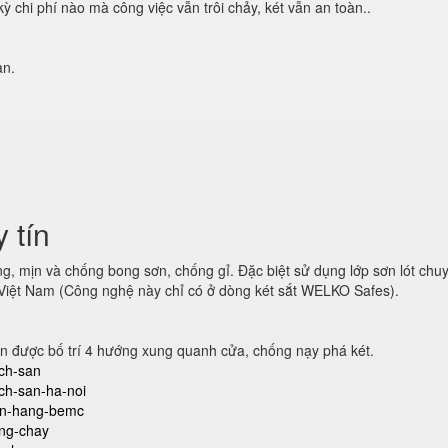
ỳ chi phí nào mà công việc vẫn trôi chảy, két vẫn an toàn..
ạn.
y tín
ng, mịn và chống bong sơn, chống gỉ. Đặc biệt sử dụng lớp sơn lót chu
Việt Nam (Công nghệ này chỉ có ở dòng két sắt WELKO Safes).
n được bố trí 4 hướng xung quanh cửa, chống nạy phá két.
ach-san
ach-san-ha-noi
gan-hang-bemc
ong-chay