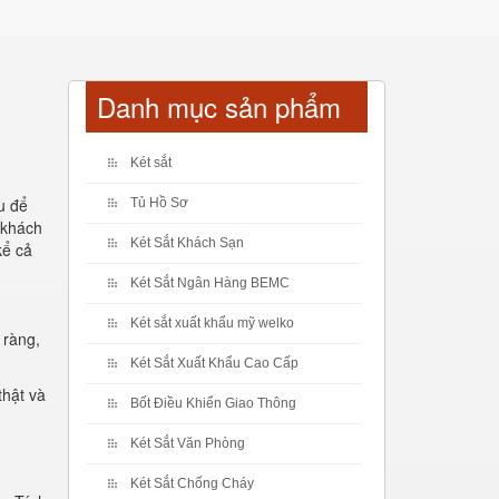
Danh mục sản phẩm
Két sắt
u để
Tủ Hồ Sơ
 khách
Két Sắt Khách Sạn
kể cả
Két Sắt Ngân Hàng BEMC
Két sắt xuất khẩu mỹ welko
 ràng,
Két Sắt Xuất Khẩu Cao Cấp
thật và
Bốt Điều Khiển Giao Thông
Két Sắt Văn Phòng
Két Sắt Chống Cháy