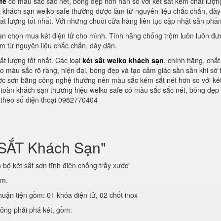
fe
có màu sắc sắc nét, bóng đẹp hơn hẳn so với két sắt kém chất lượn
 khách sạn welko safe thường được làm từ nguyên liệu chắc chắn, dày
ất lượng tốt nhất. Với những chuỗi cửa hàng liên tục cập nhật sản phẩ
 bạn chọn mua két điện tử cho mình. Tính năng chống trộm luôn luôn đ
m từ nguyên liệu chắc chắn, dày dặn.
ất lượng tốt nhất. Các loại
két sắt welko khách sạn
, chính hãng, chất
 màu sắc rõ ràng, hiện đại, bóng đẹp và tạo cảm giác sần sần khi sờ 
ược sơn bằng công nghệ thường nên màu sắc kém sắt nét hơn so với két
an toàn khách sạn thương hiệu welko safe có màu sắc sắc nét, bóng đẹp
g theo số điện thoại 0982770404
 SẮT Khách Sạn"
bộ két sắt sơn tĩnh điện chống trầy xước”
ím.
huận tiện gồm: 01 khóa điện tử, 02 chốt inox
hông phải phá két, gồm: