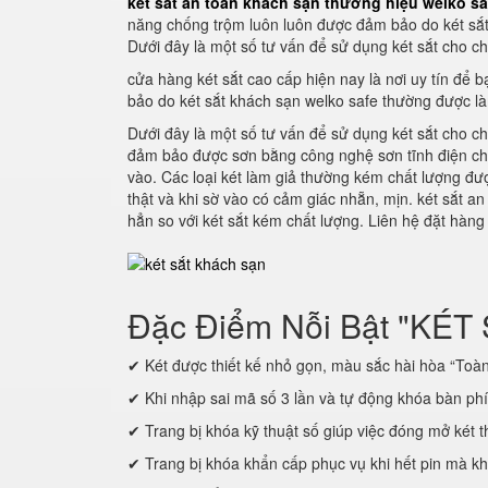
két sắt an toàn khách sạn thương hiệu welko sa
năng chống trộm luôn luôn được đảm bảo do két sắt
Dưới đây là một số tư vấn để sử dụng két sắt cho ch
cửa hàng két sắt cao cấp hiện nay là nơi uy tín để
bảo do két sắt khách sạn welko safe thường được là
Dưới đây là một số tư vấn để sử dụng két sắt cho ch
đảm bảo được sơn bằng công nghệ sơn tĩnh điện cho
vào. Các loại két làm giả thường kém chất lượng đ
thật và khi sờ vào có cảm giác nhẵn, mịn. két sắt 
hẳn so với két sắt kém chất lượng. Liên hệ đặt hàn
Đặc Điểm Nỗi Bật "KÉT
✔ Két được thiết kế nhỏ gọn, màu sắc hài hòa “Toàn 
✔ Khi nhập sai mã số 3 lần và tự động khóa bàn ph
✔ Trang bị khóa kỹ thuật số giúp việc đóng mở két t
✔ Trang bị khóa khẩn cấp phục vụ khi hết pin mà k