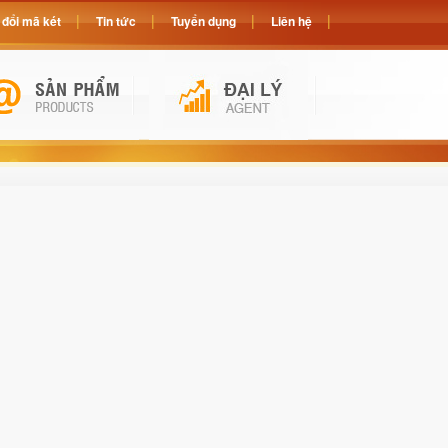
đổi mã két
Tin tức
Tuyển dụng
Liên hệ