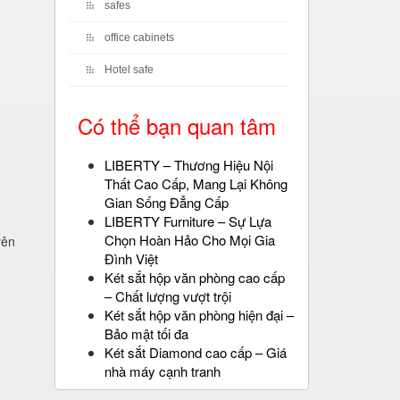
safes
office cabinets
Hotel safe
Có thể bạn quan tâm
LIBERTY – Thương Hiệu Nội
Thất Cao Cấp, Mang Lại Không
Gian Sống Đẳng Cấp
LIBERTY Furniture – Sự Lựa
Chọn Hoàn Hảo Cho Mọi Gia
yên
Đình Việt
Két sắt hộp văn phòng cao cấp
– Chất lượng vượt trội
Két sắt hộp văn phòng hiện đại –
Bảo mật tối đa
Két sắt Diamond cao cấp – Giá
nhà máy cạnh tranh