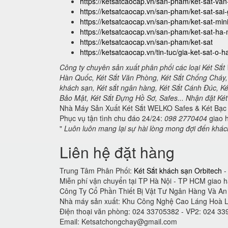
https://ketsatcaocap.vn/san-pham/ket-sat-va
https://ketsatcaocap.vn/san-pham/ket-sat-sai
https://ketsatcaocap.vn/san-pham/ket-sat-min
https://ketsatcaocap.vn/san-pham/ket-sat-ha-
https://ketsatcaocap.vn/san-pham/ket-sat
https://ketsatcaocap.vn/tin-tuc/gia-ket-sat-o-h
Công ty chuyên sản xuất phân phối các loại Két Sắt
Hàn Quốc, Két Sắt Văn Phòng, Két Sắt Chống Cháy, 
khách sạn, Két sắt ngân hàng, Két Sắt Cánh Đúc, K
Bảo Mật, Két Sắt Đựng Hồ Sơ, Safes... Nhận đặt Két S
Nhà Máy Sản Xuất Két Sắt WELKO Safes & Két Bạc 
Phục vụ tận tình chu đáo 24/24:
098 2770404
giao h
"
Luôn luôn mang lại sự hài lòng mong đợi đến khá
Liên hệ đặt hàng
Trung Tâm Phân Phối:
Két Sắt khách sạn Orbitech
-
Miễn phí vận chuyển tại TP Hà Nội - TP HCM giao 
Công Ty Cổ Phần Thiết Bị Vật Tư Ngân Hàng Và A
Nhà máy sản xuất: Khu Công Nghệ Cao Láng Hoà 
Điện thoại văn phòng: 024 33705382 - VP2: 024 3
Email:
Ketsatchongchay@gmail.com