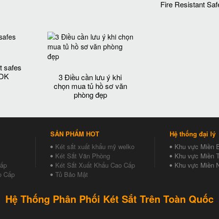
Fire Resistant Saf
t safes
 DK
3 Điều cần lưu ý khi
chọn mua tủ hồ sơ văn
phòng đẹp
SẢN PHẨM HOT
Hệ thống đại lý
Két sắt xuất khẩu mỹ welko
Khu vực Miền 
Két Sắt Văn Phòng
Khu vực Miền T
Cấp
Két Sắt Xuất Khẩu Cao Cấp
Khu vực Miền 
o Cấp
Tủ Bảo Mật
Hệ Thống Phân Phối Két Sắt Trên Toàn Quốc