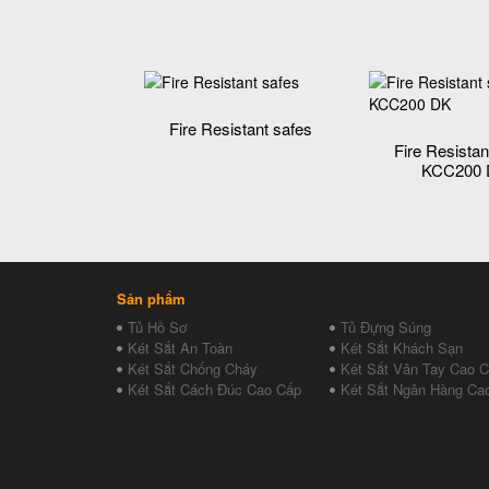
Fire Resistant safes
Fire Resistan
KCC200
Sản phẩm
Tủ Hồ Sơ
Tủ Đựng Súng
Két Sắt An Toàn
Két Sắt Khách Sạn
Két Sắt Chống Cháy
Két Sắt Vân Tay Cao 
Két Sắt Cách Đúc Cao Cấp
Két Sắt Ngân Hàng Ca