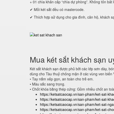
+ 01 chìa khẩn cấp “chìa dự phòng”. Không tốn bất k
✔ Mỗi két sắt đều có mastercode.
✔ Thích hợp sử dụng cho gia đình, căn hộ, khách s
Mua két sắt khách sạn u
Két sắt khách sạn được phủ bởi các lớp sơn dày, bó
dùng cho Tàu thuỷ chống mặn ở các vùng ven biển 
• Tay nắm xếp gọn, an toàn cho trẻ em.
• Màu sắc sang trọng.
• Chốt khóa bằng thép cứng: Gồm nhiều chốt an toà
https://ketsatcaocap.vn/san-pham/ket-sat-kh
https://ketsatcaocap.vn/san-pham/ket-sat-kh
https://ketsatcaocap.vn/san-pham/ket-sat-n
https://ketsatcaocap.vn/san-pham/ket-sat-ch