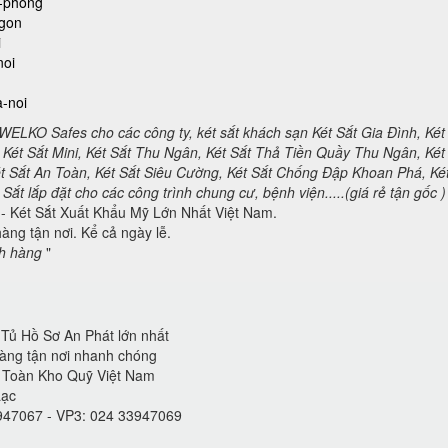
n-phong
-gon
i
noi
a-noi
 WELKO Safes cho các công ty, két sắt khách sạn Két Sắt Gia Đình, Két
Két Sắt Mini, Két Sắt Thu Ngân, Két Sắt Thả Tiền Quầy Thu Ngân, Két
ét Sắt An Toàn, Két Sắt Siêu Cường, Két Sắt Chống Đập Khoan Phá, Ké
ắt lắp đặt cho các công trình chung cư, bệnh viện.....(giá rẻ tận gốc )
- Két Sắt Xuất Khẩu Mỹ Lớn Nhất Việt Nam.
àng tận nơi. Kể cả ngày lễ.
ch hàng
"
 Tủ Hồ Sơ An Phát lớn nhất
hàng tận nơi nhanh chóng
n Toàn Kho Quỹ Việt Nam
Lạc
3947067 - VP3: 024 33947069