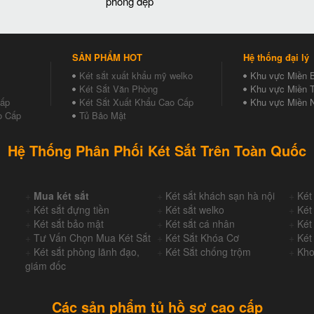
phòng đẹp
SẢN PHẨM HOT
Hệ thống đại lý
Két sắt xuất khẩu mỹ welko
Khu vực Miền 
Két Sắt Văn Phòng
Khu vực Miền T
Cấp
Két Sắt Xuất Khẩu Cao Cấp
Khu vực Miền 
o Cấp
Tủ Bảo Mật
Hệ Thống Phân Phối Két Sắt Trên Toàn Quốc
+
Mua két sắt
+
Két sắt khách sạn hà nội
+
Két
+
Két sắt đựng tiền
+
Két sắt welko
+
Két
+
Két sắt bảo mật
+
Két sắt cá nhân
+
Két
+
Tư Vấn Chọn Mua Két Sắt
+
Két Sắt Khóa Cơ
+
Két
+
Két sắt phòng lãnh đạo,
+
Két Sắt chống trộm
+
Kho
giám đốc
Các sản phẩm tủ hồ sơ cao cấp