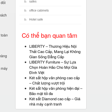
safes
 đối
office cabinets
khách
Hotel safe
Có thể bạn quan tâm
 toàn
LIBERTY – Thương Hiệu Nội
Thất Cao Cấp, Mang Lại Không
 hàng
Gian Sống Đẳng Cấp
LIBERTY Furniture – Sự Lựa
Chọn Hoàn Hảo Cho Mọi Gia
à máy
Đình Việt
Két sắt hộp văn phòng cao cấp
– Chất lượng vượt trội
Két sắt hộp văn phòng hiện đại –
Bảo mật tối đa
Két sắt Diamond cao cấp – Giá
nhà máy cạnh tranh