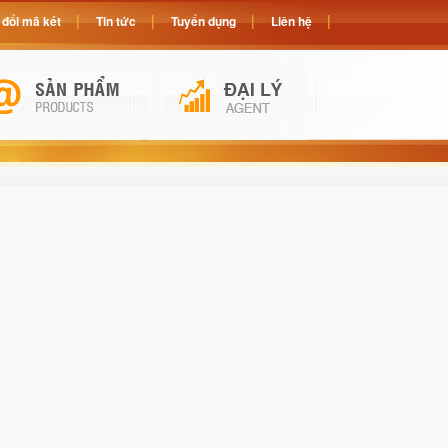
đổi mã két
Tin tức
Tuyển dụng
Liên hệ