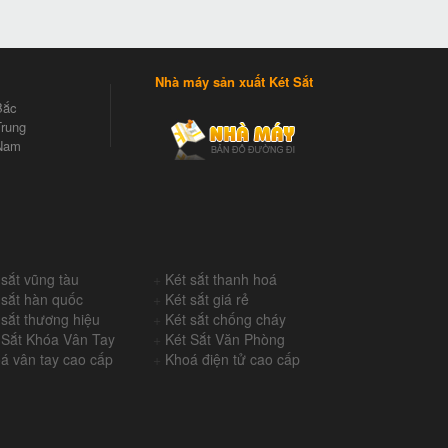
Nhà máy sản xuất Két Sắt
Bắc
rung
Nam
 sắt vũng tàu
+
Két sắt thanh hoá
 sắt hàn quốc
+
Két sắt giá rẻ
 sắt thương hiệu
+
Két sắt chống cháy
 Sắt Khóa Vân Tay
+
Két Sắt Văn Phòng
á vân tay cao cấp
+
Khoá điện tử cao cấp