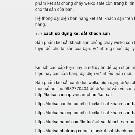
phẩm két sắt chống cháy welko safe còn trang bị tí
cho tài sản của bạn.
Hệ thống đại diện bán hàng két sắt khách sạn trên
hàng.
>>>
cách sử dụng két sắt khách sạn
Sản phẩm két sắt khách sạn chống cháy welko còn t
tuyệt đối cho tài sản của bạn. Với những chuỗi đại l
Két sắt cao cấp hiện nay là nơi uy tín để bạn chọn
hiện nay các cửa hàng đại diện với nhiều mẫu mới.
Sản phẩm két sắt cánh đúc welko hiện đạng được ph
theo số hotline 0982770404 để được tư vấn về sản 
http://ketsatcaocap.vn/san-pham/ket-sat
https://ketsatcantho.com/tin-tuc/ket-sat-khach-san-
https://ketsathalong.com/tin-tuc/ket-sat-khach-san-
https://ketsathanoi.com/tin-tuc/ket-sat-khach-san-h
https://ketsatnhatrang.com/tin-tuc/ket-sat-khach-sa