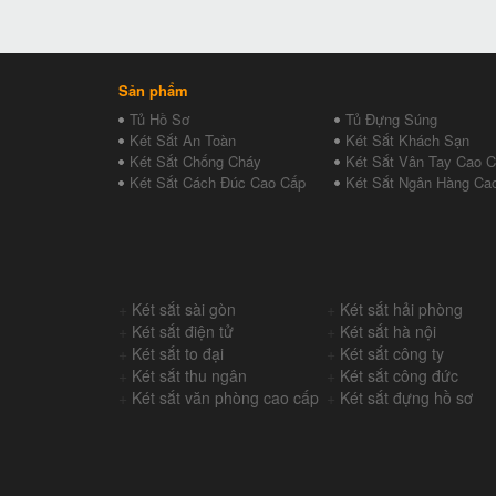
Sản phẩm
Tủ Hồ Sơ
Tủ Đựng Súng
Két Sắt An Toàn
Két Sắt Khách Sạn
Két Sắt Chống Cháy
Két Sắt Vân Tay Cao 
Két Sắt Cách Đúc Cao Cấp
Két Sắt Ngân Hàng Ca
+
Két sắt sài gòn
+
Két sắt hải phòng
+
Két sắt điện tử
+
Két sắt hà nội
+
Két sắt to đại
+
Két sắt công ty
+
Két sắt thu ngân
+
Két sắt công đức
+
Két sắt văn phòng cao cấp
+
Két sắt đựng hồ sơ