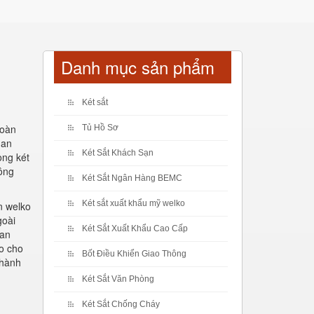
Danh mục sản phẩm
Két sắt
toàn
Tủ Hồ Sơ
 an
Két Sắt Khách Sạn
òng két
hông
Két Sắt Ngân Hàng BEMC
Két sắt xuất khẩu mỹ welko
n welko
goài
Két Sắt Xuất Khẩu Cao Cấp
uan
ao cho
Bốt Điều Khiển Giao Thông
thành
Két Sắt Văn Phòng
Két Sắt Chống Cháy