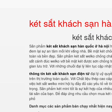
két sắt khách sạn hà
két sắt khá
Sản phẩm
két sắt khách sạn hàn quốc ở hà nội
h
đem lại sự an tâm mỗi khi vắng nhà. Bề mặt két ch
toàn và bền đẹp. Sản phẩm két sắt welko chống chá
sắt cánh đúc welko với bề mặt két được sơn chống tr
gian lưu trữ. Với những chuỗi đại lý liên tục cập nh
thông tin két sắt khách sạn điện tử
đại lý uỷ quy
trên thị trường toàn quốc. Với Chất liệu thép cao c
việc két sắt welko mini hội tụ đầy đủ các yếu tố về
trọng. Sản phẩm két mini tốt là sự kết hợp của nhi
tài sản của bạn. Để đáp ứng nhu cầu chọn mua két sắ
phố
Danh mục các sản phẩm bán chạy nhất hiện nay