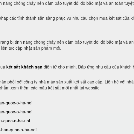
nh năng chống cháy nên đảm bảo tuyệt đối độ bảo mật và an toàn tuyệt
 khắp các tỉnh thành sẵn sàng phục vụ nhu cầu chọn mua két sắt của 
rang bị tính năng chống cháy nên đảm bảo tuyệt đối độ bảo mật và an
ý liên tục cập nhật sản phẩm mới.
 mua
két sắt khách sạn
điện tử cho mình. Đáp ứng nhu cầu của khách
ân phối bởi công ty nhà máy sản xuất két sắt cao cấp. Liên hệ với nh
phẩm.xem thêm các mẫu két sắt mới nhất tại website
han-quoc-o-ha-noi
han-quoc-o-ha-noi
an-quoc-o-ha-noi
n-han-quoc-o-ha-noi