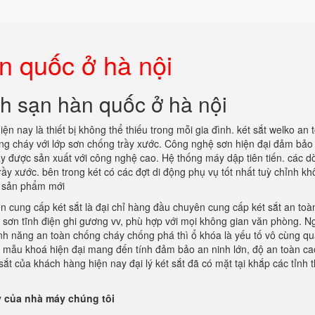
n quốc ở hà nội
ch sạn hàn quốc ở hà nội
iện nay là thiết bị không thể thiếu trong mỗi gia đình. két sắt welko an 
ống cháy với lớp sơn chống trầy xước. Công nghệ sơn hiện đại đảm bảo
y được sản xuất với công nghệ cao. Hệ thống máy dập tiên tiến. các d
ầy xước. bên trong két có các đợt di động phụ vụ tốt nhất tuỳ chỉnh k
ật sản phẩm mới
ền cung cấp két sắt là đại chỉ hàng đầu chuyên cung cấp két sắt an toà
ấp sơn tĩnh điện ghi gương vv, phù hợp với mọi không gian văn phòng. N
 tính năng an toàn chống cháy chống phá thì ổ khóa là yếu tố vô cùng q
ều mẫu khoá hiện đại mang đến tính đảm bảo an ninh lớn, độ an toàn c
t của khách hàng hiện nay đại lý két sắt đã có mặt tại khắp các tỉnh 
 của nhà máy chúng tôi