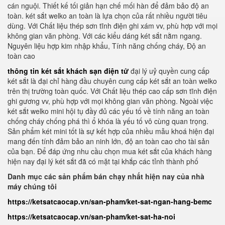
cán nguội. Thiết kế tối giản hạn chế mối hàn để đảm bảo độ an
toàn. két sắt welko an toàn là lựa chọn của rất nhiều người tiêu
dùng. Với Chất liệu thép sơn tĩnh điện ghi xám vv, phù hợp với mọi
không gian văn phòng. Với các kiểu dáng két sắt nằm ngang.
Nguyên liệu hợp kim nhập khẩu, Tính năng chống cháy, Độ an
toàn cao
thông tin két sắt khách sạn điện tử
đại lý uỷ quyền cung cấp
két sắt là đại chỉ hàng đầu chuyên cung cấp két sắt an toàn welko
trên thị trường toàn quốc. Với Chất liệu thép cao cấp sơn tĩnh điện
ghi gương vv, phù hợp với mọi không gian văn phòng. Ngoài việc
két sắt welko mini hội tụ đầy đủ các yếu tố về tính năng an toàn
chống cháy chống phá thì ổ khóa là yếu tố vô cùng quan trọng.
Sản phẩm két mini tốt là sự kết hợp của nhiều mẫu khoá hiện đại
mang đến tính đảm bảo an ninh lớn, độ an toàn cao cho tài sản
của bạn. Để đáp ứng nhu cầu chọn mua két sắt của khách hàng
hiện nay đại lý két sắt đã có mặt tại khắp các tỉnh thành phố
Danh mục các sản phẩm bán chạy nhất hiện nay của nhà
máy chúng tôi
https://ketsatcaocap.vn/san-pham/ket-sat-ngan-hang-bemc
https://ketsatcaocap.vn/san-pham/ket-sat-ha-noi