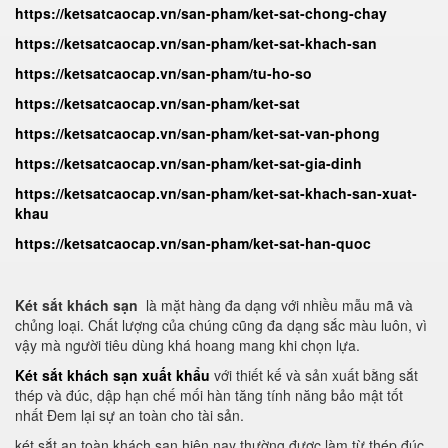
https://ketsatcaocap.vn/san-pham/ket-sat-chong-chay
https://ketsatcaocap.vn/san-pham/ket-sat-khach-san
https://ketsatcaocap.vn/san-pham/tu-ho-so
https://ketsatcaocap.vn/san-pham/ket-sat
https://ketsatcaocap.vn/san-pham/ket-sat-van-phong
https://ketsatcaocap.vn/san-pham/ket-sat-gia-dinh
https://ketsatcaocap.vn/san-pham/ket-sat-khach-san-xuat-
khau
https://ketsatcaocap.vn/san-pham/ket-sat-han-quoc
Két sắt khách sạn
là mặt hàng đa dạng với nhiều mẫu mã và
chủng loại. Chất lượng của chúng cũng đa dạng sắc màu luôn, vì
vậy mà người tiêu dùng khá hoang mang khi chọn lựa.
Két sắt khách sạn xuất khẩu
với thiết kế và sản xuất bằng sắt
thép và đúc, dập hạn chế mối hàn tăng tính năng bảo mật tốt
nhất Đem lại sự an toàn cho tài sản.
két sắt an toàn khách sạn hiện nay thường được làm từ thép đúc