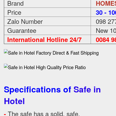
Brand
HOME
Price
3
0 - 1
Zalo Number
098 27
Guarantee
New 100
International Hotline 24/7
0084 98
Specifications of
Safe in
Hotel
The safe has a solid, safe.
-