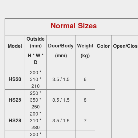
Normal Sizes
Outside
(mm)
Door/Body
Weight
Model
Color
Open/Clos
H * W *
(mm)
(kg)
D
200 *
HS20
310 *
3.5 / 1.5
6
210
250 *
HS25
350 *
3.5 / 1.5
8
250
200 *
HS28
310 *
3.5 / 1.5
7
280
200 *