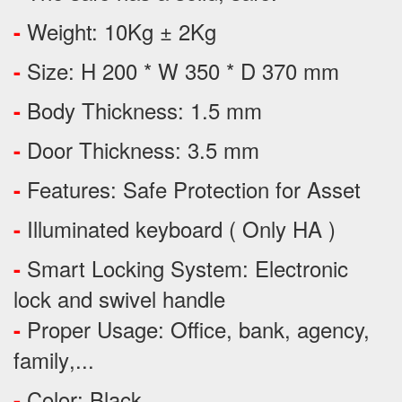
Weight: 10Kg ± 2Kg
-
Size: H 200 * W 350 * D 370 mm
-
Body Thickness: 1.5 mm
-
Door Thickness: 3.5 mm
-
Features:
Safe Protection
for
Asset
-
Illuminated keyboard ( Only HA )
-
Smart Locking System: Electronic
-
lock and swivel handle
Proper Usage:
Office, bank, agency,
-
family
,...
Color: Black
-