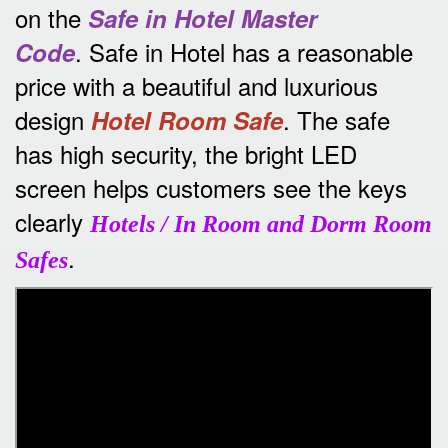
on the
Safe in Hotel Master
.
Safe in Hotel has a reasonable
Code
price with a beautiful and luxurious
design
.
The safe
Hotel Room Safe
has high security, the bright LED
screen helps customers see the keys
clearly
Hotels / In Room and Dorm Room
.
Safes