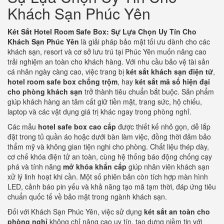
Khách Sạn Phúc Yên
Két Sắt Hotel Room Safe Box: Sự Lựa Chọn Uy Tín Cho
Khách Sạn Phúc Yên
là giải pháp bảo mật tối ưu dành cho các
khách sạn, resort và cơ sở lưu trú tại Phúc Yên muốn nâng cao
trải nghiệm an toàn cho khách hàng. Với nhu cầu bảo vệ tài sản
cá nhân ngày càng cao, việc trang bị
két sắt khách sạn điện tử
,
hotel room safe box chống trộm
, hay
két sắt mã số hiện đại
cho phòng khách sạn
trở thành tiêu chuẩn bắt buộc. Sản phẩm
giúp khách hàng an tâm cất giữ tiền mặt, trang sức, hộ chiếu,
laptop và các vật dụng giá trị khác ngay trong phòng nghỉ.
Các mẫu
hotel safe box cao cấp
được thiết kế nhỏ gọn, dễ lắp
đặt trong tủ quần áo hoặc dưới bàn làm việc, đồng thời đảm bảo
thẩm mỹ và không gian tiện nghi cho phòng. Chất liệu thép dày,
cơ chế khóa điện tử an toàn, cùng hệ thống báo động chống cạy
phá và tính năng
mở khóa khẩn cấp
giúp nhân viên khách sạn
xử lý linh hoạt khi cần. Một số phiên bản còn tích hợp màn hình
LED, cảnh báo pin yếu và khả năng tạo mã tạm thời, đáp ứng tiêu
chuẩn quốc tế về bảo mật trong ngành khách sạn.
Đối với Khách Sạn Phúc Yên, việc sử dụng
két sắt an toàn cho
phòng nghỉ
không chỉ nâng cao uy tín, tạo dựng niềm tin với