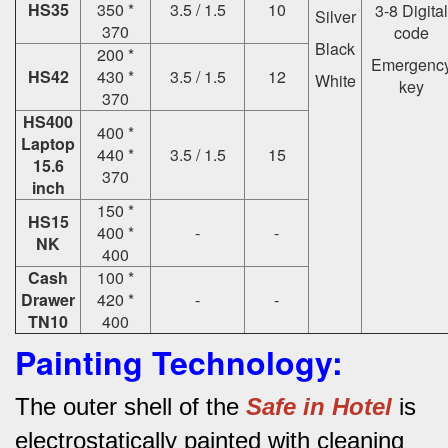
HS35
350 *
3.5 / 1.5
10
3-8 Digital
Silver
370
code
Black
200 *
Emergenc
HS42
430 *
3.5 / 1.5
12
White
key
370
HS400
400 *
Laptop
440 *
3.5 / 1.5
15
15.6
370
inch
150 *
HS15
400 *
-
-
NK
400
Cash
100 *
Drawer
420 *
-
-
TN10
400
Painting Technology:
The outer shell of the
Safe in Hotel
is
electrostatically painted with cleaning