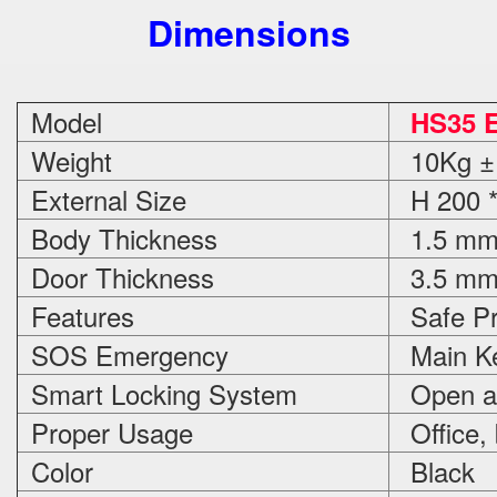
Dimensions
Model
HS35 E
Weight
10Kg ±
External Size
H 200 *
Body Thickness
1.5 m
Door Thickness
3.5 m
Features
Safe Pr
SOS Emergency
Main Ke
Smart Locking System
Open an
Proper Usage
Office,
Color
Black