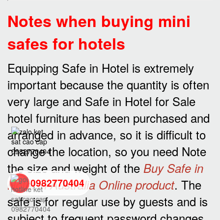
Notes when buying mini
safes for hotels
Equipping Safe in Hotel is extremely
important because the quantity is often
very large and Safe in Hotel for Sale
hotel furniture has been purchased and
arranged in advance, so it is difficult to
change the location, so you need Note
the size and weight of the
Buy Safe in
. The
Hotel in Australia Online product
0982770404
safe is for regular use by guests and is
back
subject to frequent password changes.