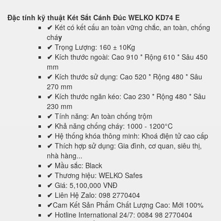
Đặc tính kỹ thuật
Két Sắt Cánh Đúc WELKO KD74 E
✔
Két có kết cấu an toàn vững chắc, an toàn, chống
chá
y
✔
Trọng Lượng: 160 ± 10Kg
✔
Kích thước ngoài: Cao 910 * Rộng 610 * Sâu 450
mm
✔
Kích thước sử dụng: Cao 520 * Rộng 480 * Sâu
270 mm
✔
Kích thước ngăn kéo: Cao 230 * Rộng 480 * Sâu
230 mm
✔
Tính năng: An toàn chống trộm
✔
Khả năng chống cháy: 1000 - 1200°C
✔
Hệ thống khóa thông minh: Khoá điện tử cao cấp
✔
Thích hợp sử dụng: Gia đình, cơ quan, siêu thị,
nhà hàng...
✔
Mầu sắc: Black
✔
Thương hiệu: WELKO Safes
✔
Giá: 5,100,000 VNĐ
✔
Liên Hệ Zalo: 098 2770404
✔
Cam Kết Sản Phẩm Chất Lượng Cao: Mới 100%
✔
Hotline International 24/7: 0084 98 2770404