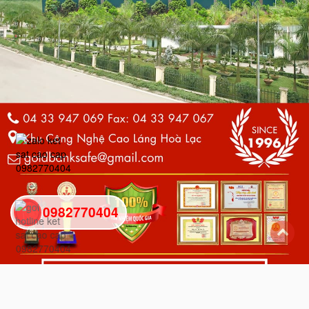
0982770404
back
to
top