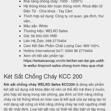
Khả năng chống cháy: 1000 - 1200°C
Hệ thống khóa liên hoàn thông minh: Khoá điện tử
Điện Tử - Chìa khoá - Tay Cầm
Thích hợp sử dụng: Công ty, cơ quan, gia đình, thư
viện...
Mầu sắc: White
Thương hiệu: WELKO Safes
Giá: 56.500.000 VNĐ
Liên Hệ Zalo: 098 2770404
Cam Kết Sản Phẩm Chất Lượng Cao: Mới 100%
Hotline International 24/7: 0084 98 2770404
Xem chi tiết sản phẩm tại:
https://ketsatcaocap.vn/chi-tiet/ket-sat-dai-gia-us88-
fe-welko-fireproof-safes-chong-trom-hieu-qua-nhat
Két Sắt Chống Cháy KCC 200
Két sắt chống cháy WELKO Safes KCC200
là dòng sản phẩm
két sắt sử dụng mã khóa điện tử nên có thể đổi mã theo ý muốn,
phù hợp sử dụng trong văn phòng, gia đình có tính năng chống
cháy và hệ thống khoá an toàn cao là kết quả của sự sáng tạo từ
một dạng vật cứng có khả năng chống cháy tại một ngưỡng nhiệt
độ độ nhất định. Loại két sắt này có thiết kế đặc biệt cô lập trong