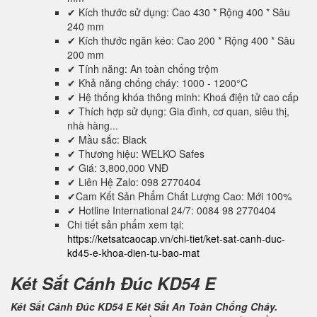
✔ Kích thước sử dụng: Cao 430 * Rộng 400 * Sâu
240 mm
✔ Kích thước ngăn kéo: Cao 200 * Rộng 400 * Sâu
200 mm
✔ Tính năng: An toàn chống trộm
✔ Khả năng chống cháy: 1000 - 1200°C
✔ Hệ thống khóa thông minh: Khoá điện tử cao cấp
✔ Thích hợp sử dụng: Gia đình, cơ quan, siêu thị,
nhà hàng...
✔ Mầu sắc: Black
✔ Thương hiệu: WELKO Safes
✔ Giá: 3,800,000 VNĐ
✔ Liên Hệ Zalo: 098 2770404
✔Cam Kết Sản Phẩm Chất Lượng Cao: Mới 100%
✔ Hotline International 24/7: 0084 98 2770404
Chi tiết sản phẩm xem tại:
https://ketsatcaocap.vn/chi-tiet/ket-sat-canh-duc-
kd45-e-khoa-dien-tu-bao-mat
Két Sắt Cánh Đúc KD54 E
Két Sắt Cánh Đúc KD54 E Két Sắt An Toàn Chống Cháy.