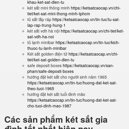
khau-ket-sat-dien-tu
két sắt mini thông minh
https://ketsatcaocap.vn/chi-
tiet/ket-sat-mini-thong-minh-tphcm
tủ sắt lắp ráp
https://ketsatcaocap.vn/tin-tuc/tu-sat-
lap-rap-trung-hung-1
két sắt vdh hà nội
https://ketsatcaocap.vn/chi-tiet/ket-
sat-vdh-ha-noi
tủ lạnh minibar
https://ketsatcaocap.vn/tin-tuc/kich-
thuoc-tu-lanh-minibar
Két sắt golden điện tử
https://ketsatcaocap.vn/chi-
tiet/ket-sat-golden-dien-tu
safe deposit boxes
https://ketsatcaocap.vn/san-
pham/safe-deposit-boxes
hướng đặt két sắt cho người sinh năm 1965
https://ketsatcaocap.vn/tin-tuc/huong-dat-ket-sat-
theo-tuoi-1965
hướng đặt két sắt tuổi đinh mão
https://ketsatcaocap.vn/tin-tuc/huong-dat-ket-sat-
cho-tuoi-dinh-mao-1987
Các sản phẩm két sắt gia
đình tốt nhất hiện nay