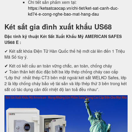
Chi tiết sản phẩm xem tại:
https://ketsatcaocap.vn/chi-tiet/ket-sat-canh-duc-
kd74-e-cong-nghe-bao-mat-hang-dau
Két sắt gia đình xuất khẩu US68
Đặc tính kỹ thuật Két Sắt Xuất Khẩu Mỹ AMERICAN SAFES
US68 E
:
✔ Két sắt khóa Điện Tử Hàn Quốc thế hệ mới cài lên đến 1 Triệu
Mã Số tùy ý.
✔
Két có kết cấu an toàn vững chắc, an toàn, chống cháy
✔ Toàn thân két đúc đặc bởi ba lớp thép chống cháy cao cấp
“Lớp thứ nhất thép CT3 bên mặt ngoài két sắt WELKO Safes, lớp
2 là lớp chống cháy bảo vệ tài sản và lớp thép thứ 3 bên trong két
sắt có tác dụng cân đối nhiệt độ lan toả đều nhau”.