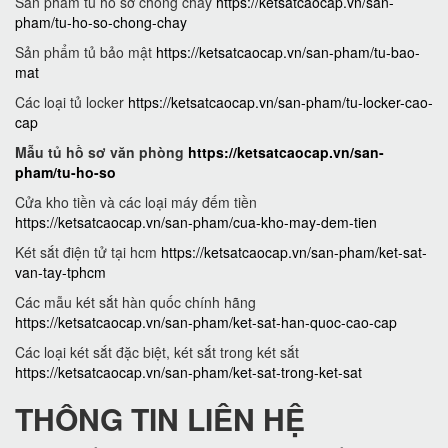
Sản phẩm tủ hồ sơ chống cháy
https://ketsatcaocap.vn/san-
pham/tu-ho-so-chong-chay
Sản phẩm tủ bảo mật
https://ketsatcaocap.vn/san-pham/tu-bao-
mat
Các loại tủ locker
https://ketsatcaocap.vn/san-pham/tu-locker-cao-
cap
Mẫu tủ hồ sơ văn phòng
https://ketsatcaocap.vn/san-
pham/tu-ho-so
Cửa kho tiền và các loại máy đếm tiền
https://ketsatcaocap.vn/san-pham/cua-kho-may-dem-tien
Két sắt điện tử tại hcm
https://ketsatcaocap.vn/san-pham/ket-sat-
van-tay-tphcm
Các mẫu két sắt hàn quốc chính hãng
https://ketsatcaocap.vn/san-pham/ket-sat-han-quoc-cao-cap
Các loại két sắt đặc biệt, két sắt trong két sắt
https://ketsatcaocap.vn/san-pham/ket-sat-trong-ket-sat
THÔNG TIN LIÊN HỆ