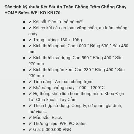
Đặc tính kỹ thuật Két Sắt An Toàn Chống Trộm Chống Cháy
HOME Safes WELKO KN170
✔ Két sắt Điện tử thế hệ mới.
✔ Két có kết cấu an toàn vững chắc, an toàn, chống
cháy
✔ Trọng Lượng: 160 ± 10Kg
✔ Kích thước ngoài: Cao 1000 * Rộng 630 * Sâu 450
mm
✔ Kích thước sử dụng: Cao 590 * Rộng 490 * Sâu
270 mm
✔ Kích thước ngăn kéo: Cao 230 * Rộng 490 * Sâu
230 mm
✔ Tính năng: An toàn chống trộm.
✔ Khả năng chống cháy: 1000 - 1200°C
✔ Hệ thống khóa liên hoàn thông minh: Khoá Điện
Tử- Chìa khoá - Tay Cầm
✔ Thích hợp sử dụng: Công ty, cơ quan, gia đình,
thư viện...
✔ Mầu sắc: Black
✔ Thương hiệu: WELKO Safes
✔ Giá: 5.300.000 VNĐ