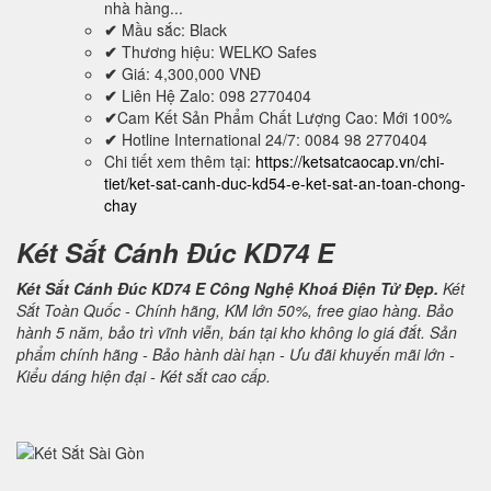
nhà hàng...
✔
Mầu sắc: Black
✔
Thương hiệu: WELKO Safes
✔
Giá: 4,300,000 VNĐ
✔
Liên Hệ Zalo: 098 2770404
✔
Cam Kết Sản Phẩm Chất Lượng Cao: Mới 100%
✔
Hotline International 24/7: 0084 98 2770404
Chi tiết xem thêm tại:
https://ketsatcaocap.vn/chi-
tiet/ket-sat-canh-duc-kd54-e-ket-sat-an-toan-chong-
chay
Két Sắt Cánh Đúc KD74 E
Két Sắt Cánh Đúc KD74 E Công Nghệ Khoá Điện Tử Đẹp.
Két
Sắt Toàn Quốc - Chính hãng, KM lớn 50%, free giao hàng. Bảo
hành 5 năm, bảo trì vĩnh viễn, bán tại kho không lo giá đắt. Sản
phẩm chính hãng - Bảo hành dài hạn - Ưu đãi khuyến mãi lớn -
Kiểu dáng hiện đại - Két sắt cao cấp.