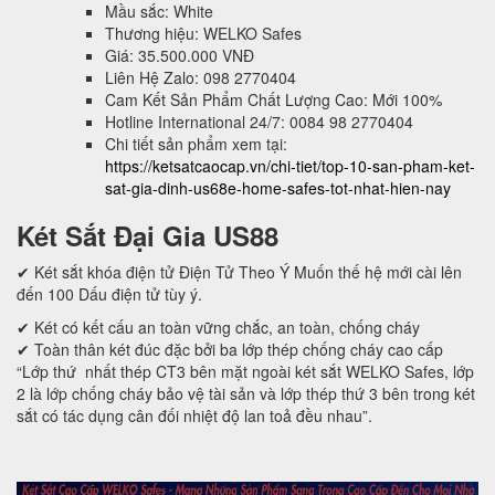
Mầu sắc: White
Thương hiệu: WELKO Safes
Giá: 35.500.000 VNĐ
Liên Hệ Zalo: 098 2770404
Cam Kết Sản Phẩm Chất Lượng Cao: Mới 100%
Hotline International 24/7: 0084 98 2770404
Chi tiết sản phẩm xem tại:
https://ketsatcaocap.vn/chi-tiet/top-10-san-pham-ket-
sat-gia-dinh-us68e-home-safes-tot-nhat-hien-nay
Két Sắt Đại Gia US88
✔ Két sắt khóa điện tử Điện Tử Theo Ý Muốn thế hệ mới cài lên
đến 100 Dấu điện tử tùy ý.
✔ Két có kết cấu an toàn vững chắc, an toàn, chống cháy
✔ Toàn thân két đúc đặc bởi ba lớp thép chống cháy cao cấp
“Lớp thứ nhất thép CT3 bên mặt ngoài két sắt WELKO Safes, lớp
2 là lớp chống cháy bảo vệ tài sản và lớp thép thứ 3 bên trong két
sắt có tác dụng cân đối nhiệt độ lan toả đều nhau”.