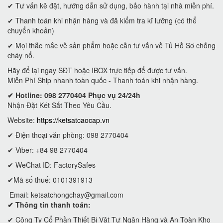
✔ Tư vấn kê đặt, hướng dẫn sử dụng, bảo hành tại nhà miễn phí.
✔ Thanh toán khi nhận hàng và đã kiểm tra kĩ lưỡng (có thể
chuyển khoản)
✔ Mọi thắc mắc về sản phẩm hoặc cần tư vấn về Tủ Hồ Sơ chống
cháy nổ.
Hãy để lại ngay SĐT hoặc IBOX trực tiếp để được tư vấn.
Miễn Phí Ship nhanh toàn quốc - Thanh toán khi nhận hàng.
✔ Hotline: 098 2770404 Phục vụ 24/24h
Nhận Đặt Két Sắt Theo Yêu Cầu.
Website:
https://ketsatcaocap.vn
✔ Điện thoại văn phòng: 098 2770404
✔ Viber: +84 98 2770404
✔ WeChat ID: FactorySafes
✔Mã số thuế: 0101391913
Email:
ketsatchongchay@gmail.com
✔ Thông tin thanh toán:
✔
Công Ty Cổ Phần Thiết Bị Vật Tư Ngân Hàng và An Toàn Kho