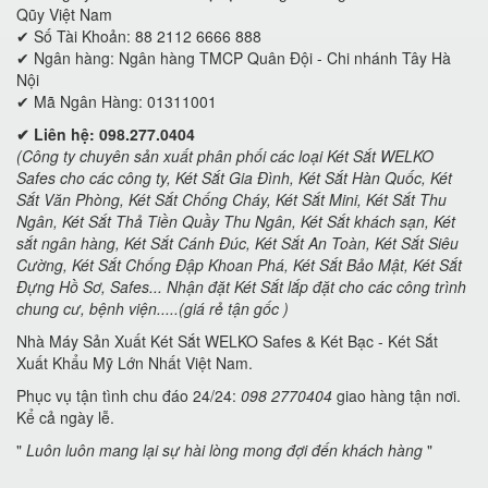
Qũy Việt Nam
✔ Số Tài Khoản: 88 2112 6666 888
✔ Ngân hàng: Ngân hàng TMCP Quân Đội - Chi nhánh Tây Hà
Nội
✔ Mã Ngân Hàng: 01311001
✔ Liên hệ: 098.277.0404
(Công ty chuyên sản xuất phân phối các loại Két Sắt WELKO
Safes cho các công ty, Két Sắt Gia Đình, Két Sắt Hàn Quốc, Két
Sắt Văn Phòng, Két Sắt Chống Cháy, Két Sắt Mini, Két Sắt Thu
Ngân, Két Sắt Thả Tiền Quầy Thu Ngân, Két Sắt khách sạn, Két
sắt ngân hàng, Két Sắt Cánh Đúc, Két Sắt An Toàn, Két Sắt Siêu
Cường, Két Sắt Chống Đập Khoan Phá, Két Sắt Bảo Mật, Két Sắt
Đựng Hồ Sơ, Safes... Nhận đặt Két Sắt lắp đặt cho các công trình
chung cư, bệnh viện.....(giá rẻ tận gốc )
Nhà Máy Sản Xuất Két Sắt WELKO Safes & Két Bạc - Két Sắt
Xuất Khẩu Mỹ Lớn Nhất Việt Nam.
Phục vụ tận tình chu đáo 24/24:
098 2770404
giao hàng tận nơi.
Kể cả ngày lễ.
"
Luôn luôn mang lại sự hài lòng mong đợi đến khách hàng
"