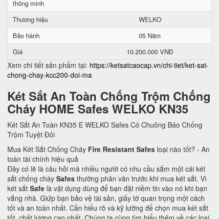
thông minh
Thương hiệu
WELKO
Bảo hành
05 Năm
Giá
10.200.000 VNĐ
Xem chi tiết sản phẩm tại:
https://ketsatcaocap.vn/chi-tiet/ket-sat-
chong-chay-kcc200-doi-ma
Két Sắt An Toàn Chống Trộm Chống
Cháy HOME Safes WELKO KN35
Két Sắt An Toàn KN35 E WELKO Safes Có Chuông Báo Chống
Trộm Tuyệt Đối
Mua Két Sắt Chống Cháy
Fire Resistant Safes
loại nào tốt? - An
toàn tài chính hiệu quả
Đây có lẽ là câu hỏi mà nhiều người có nhu cầu sắm một cái két
sắt chống cháy
Safes
thường phân vân trước khi mua két sắt. Vì
két sắt
Safe
là vật dụng dùng để bạn đặt niềm tin vào nó khi bạn
vắng nhà. Giứp bạn bảo vệ tài sản, giấy tờ quan trọng một cách
tốt và an toàn nhất. Cần hiểu rõ và kỹ lưỡng để chọn mua két sắt
tốt, chất lượng cao nhất. Chúng ta cùng tìm hiểu thêm về các loại