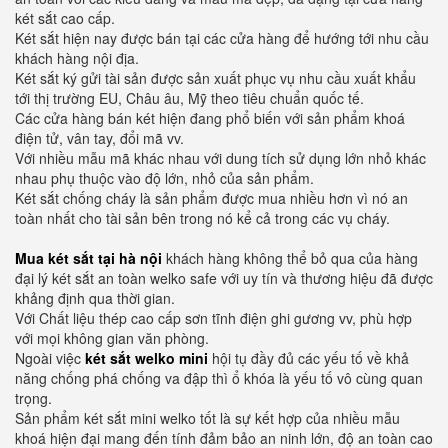
két sắt cao cấp.
Két sắt hiện nay được bán tại các cửa hàng để hướng tới nhu cầu
khách hàng nội địa.
Két sắt ký gửi tài sản được sản xuất phục vụ nhu cầu xuất khẩu
tới thị trường EU, Châu âu, Mỹ theo tiêu chuẩn quốc tế.
Các cửa hàng bán két hiện đang phổ biến với sản phẩm khoá
điện tử, vân tay, đổi mã vv.
Với nhiều mẫu mã khác nhau với dung tích sử dụng lớn nhỏ khác
nhau phụ thuộc vào độ lớn, nhỏ của sản phẩm.
Két sắt chống cháy là sản phẩm được mua nhiều hơn vì nó an
toàn nhất cho tài sản bên trong nó kể cả trong các vụ cháy.
Mua két sắt tại hà nội
khách hàng không thể bỏ qua của hàng
đại lý két sắt an toàn welko safe với uy tín và thương hiệu đã được
khảng định qua thời gian.
Với Chất liệu thép cao cấp sơn tĩnh điện ghi gương vv, phù hợp
với mọi không gian văn phòng.
Ngoài việc
két sắt welko mini
hội tụ đầy đủ các yếu tố về khả
năng chống phá chống va đập thì ổ khóa là yếu tố vô cùng quan
trọng.
Sản phẩm két sắt mini welko tốt là sự kết hợp của nhiều mẫu
khoá hiện đại mang đến tính đảm bảo an ninh lớn, độ an toàn cao