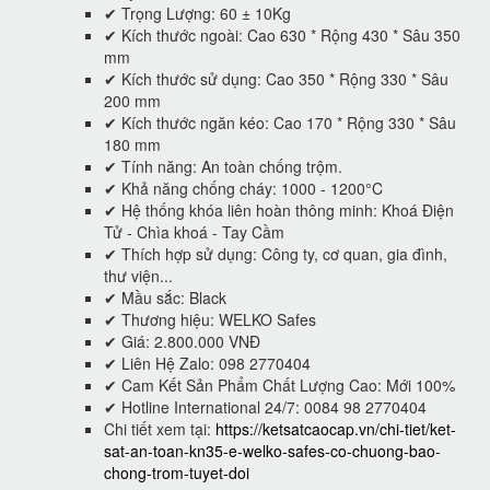
✔ Trọng Lượng: 60 ± 10Kg
✔ Kích thước ngoài: Cao 630 * Rộng 430 * Sâu 350
mm
✔ Kích thước sử dụng: Cao 350 * Rộng 330 * Sâu
200 mm
✔ Kích thước ngăn kéo: Cao 170 * Rộng 330 * Sâu
180 mm
✔ Tính năng: An toàn chống trộm.
✔ Khả năng chống cháy: 1000 - 1200°C
✔ Hệ thống khóa liên hoàn thông minh: Khoá Điện
Tử - Chìa khoá - Tay Cầm
✔ Thích hợp sử dụng: Công ty, cơ quan, gia đình,
thư viện...
✔ Mầu sắc: Black
✔ Thương hiệu: WELKO Safes
✔ Giá: 2.800.000 VNĐ
✔ Liên Hệ Zalo: 098 2770404
✔ Cam Kết Sản Phẩm Chất Lượng Cao: Mới 100%
✔ Hotline International 24/7: 0084 98 2770404
Chi tiết xem tại:
https://ketsatcaocap.vn/chi-tiet/ket-
sat-an-toan-kn35-e-welko-safes-co-chuong-bao-
chong-trom-tuyet-doi