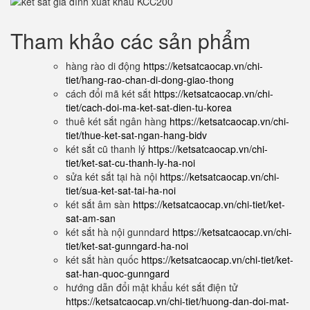
Tham khảo các sản phẩm
hàng rào di động
https://ketsatcaocap.vn/chi-
tiet/hang-rao-chan-di-dong-giao-thong
cách đổi mã két sắt
https://ketsatcaocap.vn/chi-
tiet/cach-doi-ma-ket-sat-dien-tu-korea
thuê két sắt ngân hàng
https://ketsatcaocap.vn/chi-
tiet/thue-ket-sat-ngan-hang-bidv
két sắt cũ thanh lý
https://ketsatcaocap.vn/chi-
tiet/ket-sat-cu-thanh-ly-ha-noi
sửa két sắt tại hà nội
https://ketsatcaocap.vn/chi-
tiet/sua-ket-sat-tai-ha-noi
két sắt âm sàn
https://ketsatcaocap.vn/chi-tiet/ket-
sat-am-san
két sắt hà nội gunndard
https://ketsatcaocap.vn/chi-
tiet/ket-sat-gunngard-ha-noi
két sắt hàn quốc
https://ketsatcaocap.vn/chi-tiet/ket-
sat-han-quoc-gunngard
hướng dẫn đổi mật khẩu két sắt điện tử
https://ketsatcaocap.vn/chi-tiet/huong-dan-doi-mat-