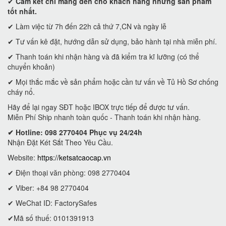
✔
Cam kết
chỉ mang đến cho khách hàng những sản phẩm
tốt nhất.
✔ Làm việc từ 7h đến 22h cả thứ 7,CN và ngày lễ
✔ Tư vấn kê đặt, hướng dẫn sử dụng, bảo hành tại nhà miễn phí.
✔ Thanh toán khi nhận hàng và đã kiểm tra kĩ lưỡng (có thể
chuyển khoản)
✔ Mọi thắc mắc về sản phẩm hoặc cần tư vấn về Tủ Hồ Sơ chống
cháy nổ.
Hãy để lại ngay SĐT hoặc IBOX trực tiếp để được tư vấn.
Miễn Phí Ship nhanh toàn quốc - Thanh toán khi nhận hàng.
✔ Hotline: 098 2770404 Phục vụ 24/24h
Nhận Đặt Két Sắt Theo Yêu Cầu.
Website:
https://ketsatcaocap.vn
✔ Điện thoại văn phòng: 098 2770404
✔ Viber: +84 98 2770404
✔ WeChat ID: FactorySafes
✔Mã số thuế: 0101391913