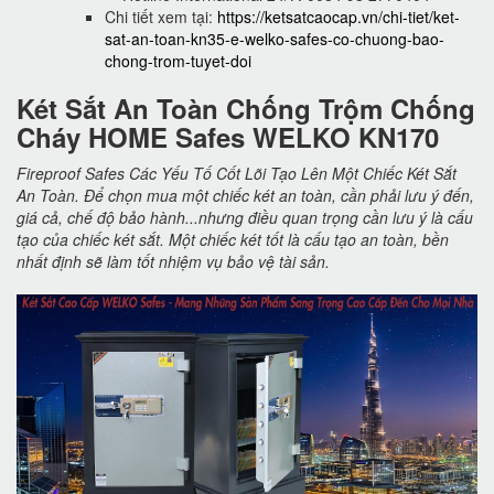
Chi tiết xem tại:
https://ketsatcaocap.vn/chi-tiet/ket-
sat-an-toan-kn35-e-welko-safes-co-chuong-bao-
chong-trom-tuyet-doi
Két Sắt An Toàn Chống Trộm Chống
Cháy HOME Safes WELKO KN170
Fireproof Safes Các Yếu Tố Cốt Lõi Tạo Lên Một Chiếc Két Sắt
An Toàn. Để chọn mua một chiếc két an toàn, cần phải lưu ý đến,
giá cả, chế độ bảo hành...nhưng điều quan trọng cần lưu ý là cấu
tạo của chiếc két sắt. Một chiếc két tốt là cấu tạo an toàn, bền
nhất định sẽ làm tốt nhiệm vụ bảo vệ tài sản.