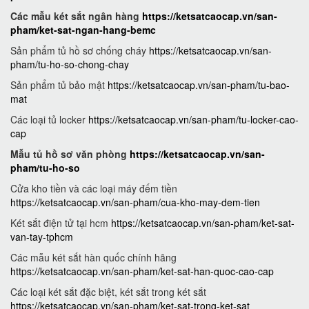
Các mẫu két sắt ngân hàng
https://ketsatcaocap.vn/san-
pham/ket-sat-ngan-hang-bemc
Sản phẩm tủ hồ sơ chống cháy
https://ketsatcaocap.vn/san-
pham/tu-ho-so-chong-chay
Sản phẩm tủ bảo mật
https://ketsatcaocap.vn/san-pham/tu-bao-
mat
Các loại tủ locker
https://ketsatcaocap.vn/san-pham/tu-locker-cao-
cap
Mẫu tủ hồ sơ văn phòng
https://ketsatcaocap.vn/san-
pham/tu-ho-so
Cửa kho tiền và các loại máy đếm tiền
https://ketsatcaocap.vn/san-pham/cua-kho-may-dem-tien
Két sắt điện tử tại hcm
https://ketsatcaocap.vn/san-pham/ket-sat-
van-tay-tphcm
Các mẫu két sắt hàn quốc chính hãng
https://ketsatcaocap.vn/san-pham/ket-sat-han-quoc-cao-cap
Các loại két sắt đặc biệt, két sắt trong két sắt
https://ketsatcaocap.vn/san-pham/ket-sat-trong-ket-sat