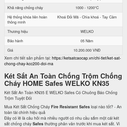
Khả năng chống cháy
1000 - 1200°C
Hệ thống khóa liên hoàn
Khoá Đổi Mã - Chìa khoá - Tay Cầm
thông minh
Thương hiệu
WELKO
Bảo hành
05 Năm
Giá
10.200.000 VNĐ
Xem chi tiết sản phẩm tại:
https://ketsatcaocap.vn/chi-tiet/ket-sat-
chong-chay-kcc200-doi-ma
Két Sắt An Toàn Chống Trộm Chống
Cháy HOME Safes WELKO KN35
Két Sắt An Toàn KN35 E WELKO Safes Có Chuông Báo Chống
Trộm Tuyệt Đối
Mua Két Sắt Chống Cháy
Fire Resistant Safes
loại nào tốt? - An
toàn tài chính hiệu quả
Đây có lẽ là câu hỏi mà nhiều người có nhu cầu sắm một cái két
sắt chống cháy
Safes
thường phân vân trước khi mua két sắt. Vì