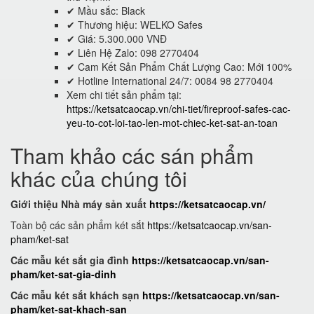
✔ Mầu sắc: Black
✔ Thương hiệu: WELKO Safes
✔ Giá: 5.300.000 VNĐ
✔ Liên Hệ Zalo: 098 2770404
✔ Cam Kết Sản Phẩm Chất Lượng Cao: Mới 100%
✔ Hotline International 24/7: 0084 98 2770404
Xem chi tiết sản phẩm tại:
https://ketsatcaocap.vn/chi-tiet/fireproof-safes-cac-
yeu-to-cot-loi-tao-len-mot-chiec-ket-sat-an-toan
Tham khảo các sán phẩm
khác của chúng tôi
Giới thiệu Nhà máy sản xuất
https://ketsatcaocap.vn/
Toàn bộ các sản phẩm két sắt
https://ketsatcaocap.vn/san-
pham/ket-sat
Các mẫu két sắt gia đình
https://ketsatcaocap.vn/san-
pham/ket-sat-gia-dinh
Các mẫu két sắt khách sạn
https://ketsatcaocap.vn/san-
pham/ket-sat-khach-san