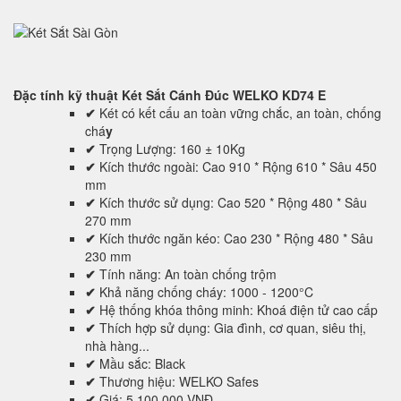
Đặc tính kỹ thuật
Két Sắt Cánh Đúc WELKO KD74 E
✔
Két có kết cấu an toàn vững chắc, an toàn, chống
chá
y
✔
Trọng Lượng: 160 ± 10Kg
✔
Kích thước ngoài: Cao 910 * Rộng 610 * Sâu 450
mm
✔
Kích thước sử dụng: Cao 520 * Rộng 480 * Sâu
270 mm
✔
Kích thước ngăn kéo: Cao 230 * Rộng 480 * Sâu
230 mm
✔
Tính năng: An toàn chống trộm
✔
Khả năng chống cháy: 1000 - 1200°C
✔
Hệ thống khóa thông minh: Khoá điện tử cao cấp
✔
Thích hợp sử dụng: Gia đình, cơ quan, siêu thị,
nhà hàng...
✔
Mầu sắc: Black
✔
Thương hiệu: WELKO Safes
✔
Giá: 5,100,000 VNĐ