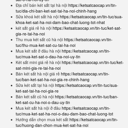
Địa chỉ bán két sắt tại hà nội
https://ketsatcaocap.vn/tin-
tuc/dia-chi-ban-ket-sat-tai-ha-noi-chinh-hang
Sửa khoá két sắt hà nội
https://ketsatcaocap.vn/tin-tuc/sua-
khoa-ket-sat-ha-noi-dam-bao-chat-luong-tot-nhat
két sắt giá rẻ hà nội
https://ketsatcaocap.vn/tin-tuc/ket-sat-
gia-re-tai-ha-noi
Thu mua két sắt cũ hà nội
https://ketsatcaocap.vn/tin-
tuc/thu-mua-ket-sat-cu-tai-ha-noi
Mua két sắt ở đâu hà nội
https://ketsatcaocap.vn/tin-
tuc/mua-ket-sat-o-dau-ha-noi-uy-tin
Két sắt mini giá rẻ hà nội
https://ketsatcaocap.vn/tin-tuc/ket-
sat-mini-gia-re-tai-ha-noi
Bán két sắt hà nội giá rẻ
https://ketsatcaocap.vn/tin-
tuc/ban-ket-sat-ha-noi-gia-re-chinh-hang
Sửa két sắt tại hà nội
https://ketsatcaocap.vn/tin-tuc/sua-
ket-sat-tai-ha-noi-gia-re
Bán két sắt cũ hà nội
https://ketsatcaocap.vn/tin-tuc/ban-
ket-sat-cu-ha-noi-o-dau-uy-tin
Mua két sắt hà nội ở đâu
https://ketsatcaocap.vn/tin-
tuc/mua-ket-sat-ha-noi-o-dau-dam-bao-chat-luong-tot
Hướng dẫn chọn mua két sắt
https://ketsatcaocap.vn/tin-
tuc/huong-dan-chon-mua-ket-sat-ha-noi