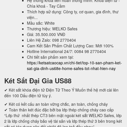
Hệ thống khóa liên hoàn thông minh: Khoá điện tử -
Chìa khoá - Tay Cầm
Thích hợp sử dụng: Công ty, cơ quan, gia đình, thư
viện...
Mầu sắc: White
Thương hiệu: WELKO Safes
Giá: 35.500.000 VNĐ
Liên Hệ Zalo: 098 2770404
Cam Kết Sản Phẩm Chất Lượng Cao: Mới 100%
Hotline International 24/7: 0084 98 2770404
Chi tiết sản phẩm xem tại:
https://ketsatcaocap.vn/chi-tiet/top-10-san-pham-ket-
sat-gia-dinh-us68e-home-safes-tot-nhat-hien-nay
Két Sắt Đại Gia US88
✔ Két sắt khóa điện tử Điện Tử Theo Ý Muốn thế hệ mới cài lên
đến 100 Dấu điện tử tùy ý.
✔ Két có kết cấu an toàn vững chắc, an toàn, chống cháy
✔ Toàn thân két đúc đặc bởi ba lớp thép chống cháy cao cấp
“Lớp thứ nhất thép CT3 bên mặt ngoài két sắt WELKO Safes, lớp
2 là lớp chống cháy bảo vệ tài sản và lớp thép thứ 3 bên trong két
sắt có tác dụng cân đối nhiệt độ lan toả đều nhau”.