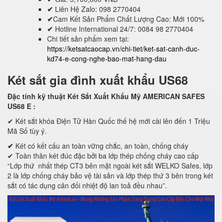
✔
Liên Hệ Zalo: 098 2770404
✔
Cam Kết Sản Phẩm Chất Lượng Cao: Mới 100%
✔
Hotline International 24/7: 0084 98 2770404
Chi tiết sản phẩm xem tại:
https://ketsatcaocap.vn/chi-tiet/ket-sat-canh-duc-
kd74-e-cong-nghe-bao-mat-hang-dau
Két sắt gia đình xuất khẩu US68
Đặc tính kỹ thuật Két Sắt Xuất Khẩu Mỹ AMERICAN SAFES
US68 E
:
✔ Két sắt khóa Điện Tử Hàn Quốc thế hệ mới cài lên đến 1 Triệu
Mã Số tùy ý.
✔
Két có kết cấu an toàn vững chắc, an toàn, chống cháy
✔ Toàn thân két đúc đặc bởi ba lớp thép chống cháy cao cấp
“Lớp thứ nhất thép CT3 bên mặt ngoài két sắt WELKO Safes, lớp
2 là lớp chống cháy bảo vệ tài sản và lớp thép thứ 3 bên trong két
sắt có tác dụng cân đối nhiệt độ lan toả đều nhau”.