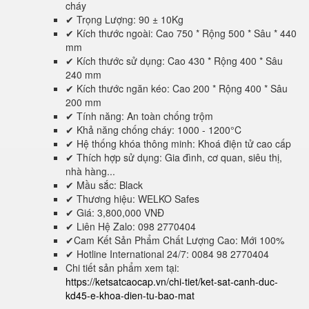
cháy
✔ Trọng Lượng: 90 ± 10Kg
✔ Kích thước ngoài: Cao 750 * Rộng 500 * Sâu * 440
mm
✔ Kích thước sử dụng: Cao 430 * Rộng 400 * Sâu
240 mm
✔ Kích thước ngăn kéo: Cao 200 * Rộng 400 * Sâu
200 mm
✔ Tính năng: An toàn chống trộm
✔ Khả năng chống cháy: 1000 - 1200°C
✔ Hệ thống khóa thông minh: Khoá điện tử cao cấp
✔ Thích hợp sử dụng: Gia đình, cơ quan, siêu thị,
nhà hàng...
✔ Mầu sắc: Black
✔ Thương hiệu: WELKO Safes
✔ Giá: 3,800,000 VNĐ
✔ Liên Hệ Zalo: 098 2770404
✔Cam Kết Sản Phẩm Chất Lượng Cao: Mới 100%
✔ Hotline International 24/7: 0084 98 2770404
Chi tiết sản phẩm xem tại:
https://ketsatcaocap.vn/chi-tiet/ket-sat-canh-duc-
kd45-e-khoa-dien-tu-bao-mat