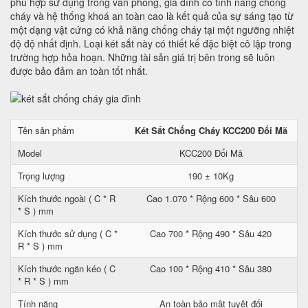
phù hợp sử dụng trong văn phòng, gia đình có tính năng chống
cháy và hệ thống khoá an toàn cao là kết quả của sự sáng tạo từ
một dạng vật cứng có khả năng chống cháy tại một ngưỡng nhiệt
độ độ nhất định. Loại két sắt này có thiết kế đặc biệt cô lập trong
trường hợp hỏa hoạn. Những tài sản giá trị bên trong sẽ luôn
được bảo đảm an toàn tốt nhất.
Tên sản phẩm
Két Sắt Chống Cháy KCC200 Đổi Mã
Model
KCC200 Đổi Mã
Trọng lượng
190 ± 10Kg
Kích thước ngoài ( C * R
Cao 1.070 * Rộng 600 * Sâu 600
* S ) mm
Kích thước sử dụng ( C *
Cao 700 * Rộng 490 * Sâu 420
R * S ) mm
Kích thước ngăn kéo ( C
Cao 100 * Rộng 410 * Sâu 380
* R * S ) mm
Tính năng
An toàn bảo mật tuyệt đối