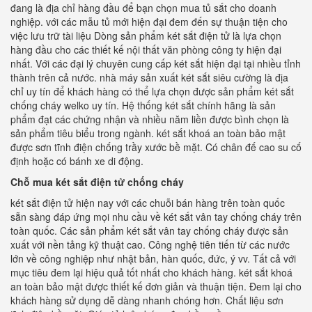
đang là địa chỉ hàng đầu để bạn chọn mua tủ sắt cho doanh
nghiệp. với các mẫu tủ mới hiện đại đem đến sự thuận tiện cho
việc lưu trữ tài liệu Dòng sản phẩm két sắt điện tử là lựa chọn
hàng đầu cho các thiết kế nội thất văn phòng công ty hiện đại
nhất. Với các đại lý chuyên cung cấp két sắt hiện đại tại nhiều tỉnh
thành trên cả nước. nhà máy sản xuất két sắt siêu cường là địa
chỉ uy tín để khách hàng có thể lựa chọn được sản phẩm két sắt
chống cháy welko uy tín. Hệ thống két sắt chính hãng là sản
phẩm đạt các chứng nhận và nhiều năm liền được bình chọn là
sản phẩm tiêu biểu trong ngành. két sắt khoá an toàn bảo mật
được sơn tĩnh điện chống trầy xước bề mặt. Có chân đế cao su cố
định hoặc có bánh xe di động.
Chỗ mua két sắt điện tử chống cháy
két sắt điện tử hiện nay với các chuỗi bán hàng trên toàn quốc
sẵn sàng đáp ứng mọi nhu cầu về két sắt vân tay chống cháy trên
toàn quốc. Các sản phẩm két sắt vân tay chống cháy được sản
xuất với nền tảng kỹ thuật cao. Công nghệ tiên tiến từ các nước
lớn về công nghiệp như nhật bản, hàn quốc, đức, ý vv. Tất cả với
mục tiêu đem lại hiệu quả tốt nhất cho khách hàng. két sắt khoá
an toàn bảo mật được thiết kế đơn giản và thuận tiện. Đem lại cho
khách hàng sử dụng dễ dàng nhanh chóng hơn. Chất liệu sơn