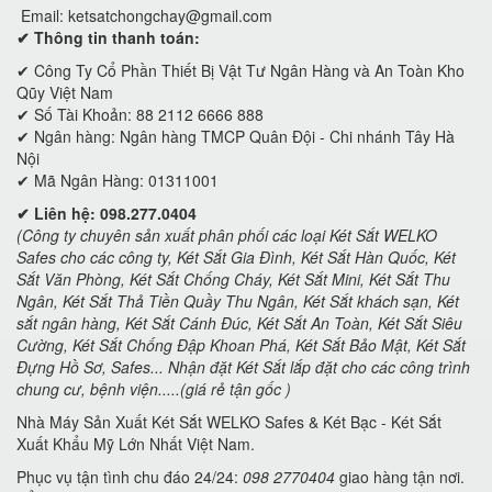
Email:
ketsatchongchay@gmail.com
✔ Thông tin thanh toán:
✔
Công Ty Cổ Phần Thiết Bị Vật Tư Ngân Hàng và An Toàn Kho
Qũy Việt Nam
✔ Số Tài Khoản: 88 2112 6666 888
✔ Ngân hàng: Ngân hàng TMCP Quân Đội - Chi nhánh Tây Hà
Nội
✔ Mã Ngân Hàng: 01311001
✔ Liên hệ: 098.277.0404
(Công ty chuyên sản xuất phân phối các loại Két Sắt WELKO
Safes cho các công ty, Két Sắt Gia Đình, Két Sắt Hàn Quốc, Két
Sắt Văn Phòng, Két Sắt Chống Cháy, Két Sắt Mini, Két Sắt Thu
Ngân, Két Sắt Thả Tiền Quầy Thu Ngân, Két Sắt khách sạn, Két
sắt ngân hàng, Két Sắt Cánh Đúc, Két Sắt An Toàn, Két Sắt Siêu
Cường, Két Sắt Chống Đập Khoan Phá, Két Sắt Bảo Mật, Két Sắt
Đựng Hồ Sơ, Safes... Nhận đặt Két Sắt lắp đặt cho các công trình
chung cư, bệnh viện.....(giá rẻ tận gốc )
Nhà Máy Sản Xuất Két Sắt WELKO Safes & Két Bạc - Két Sắt
Xuất Khẩu Mỹ Lớn Nhất Việt Nam.
Phục vụ tận tình chu đáo 24/24:
098 2770404
giao hàng tận nơi.