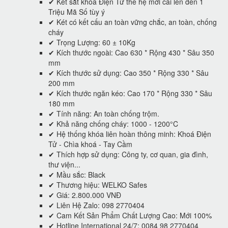
✔ Két sắt khóa Điện Tử thế hệ mới cài lên đến 1
Triệu Mã Số tùy ý
✔ Két có kết cấu an toàn vững chắc, an toàn, chống
cháy
✔ Trọng Lượng: 60 ± 10Kg
✔ Kích thước ngoài: Cao 630 * Rộng 430 * Sâu 350
mm
✔ Kích thước sử dụng: Cao 350 * Rộng 330 * Sâu
200 mm
✔ Kích thước ngăn kéo: Cao 170 * Rộng 330 * Sâu
180 mm
✔ Tính năng: An toàn chống trộm.
✔ Khả năng chống cháy: 1000 - 1200°C
✔ Hệ thống khóa liên hoàn thông minh: Khoá Điện
Tử - Chìa khoá - Tay Cầm
✔ Thích hợp sử dụng: Công ty, cơ quan, gia đình,
thư viện...
✔ Mầu sắc: Black
✔ Thương hiệu: WELKO Safes
✔ Giá: 2.800.000 VNĐ
✔ Liên Hệ Zalo: 098 2770404
✔ Cam Kết Sản Phẩm Chất Lượng Cao: Mới 100%
✔ Hotline International 24/7: 0084 98 2770404