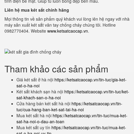
tĩnh điện bề mặt. Giúp tủ luôn bóng đẹp bền mầu.
Liên hệ mua két sắt chính hãng
Mọi thông tin về sản phẩm quý khách vui lòng iên hệ ngay với nhà
máy sản xuất két sắt vân tay chống cháy chúng tôi. Hotline
0982770404. Website
www.ketsatcaocap.vn
.
Tham khảo các sản phẩm
Giá két sắt ở hà nội
https://ketsatcaocap.vn/tin-tuc/gia-ket-
sat-o-ha-noi
Két sắt khách sạn hà nội
https://ketsatcaocap.vn/tin-tuc/ket-
sat-khach-san-o-ha-noi
Cửa hàng bán két sắt hà nội
https://ketsatcaocap.vn/tin-
tuc/cua-hang-ban-ket-sat-tai-ha-noi
Mua két sắt hà nội
https://ketsatcaocap.vn/tin-tuc/mua-ket-
sat-ha-noi-o-dau-an-toan
Mua két sắt uy tín
https://ketsatcaocap.vn/tin-tuc/mua-ket-
sat-o-ha-noi-uy-tin