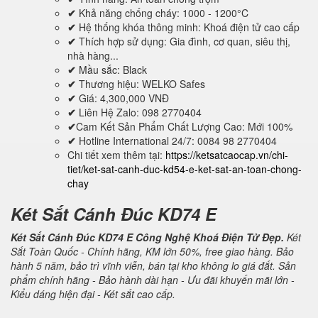
✔
Khả năng chống cháy: 1000 - 1200°C
✔
Hệ thống khóa thông minh: Khoá điện tử cao cấp
✔
Thích hợp sử dụng: Gia đình, cơ quan, siêu thị,
nhà hàng...
✔
Mầu sắc: Black
✔
Thương hiệu: WELKO Safes
✔
Giá: 4,300,000 VNĐ
✔
Liên Hệ Zalo: 098 2770404
✔
Cam Kết Sản Phẩm Chất Lượng Cao: Mới 100%
✔
Hotline International 24/7: 0084 98 2770404
Chi tiết xem thêm tại:
https://ketsatcaocap.vn/chi-
tiet/ket-sat-canh-duc-kd54-e-ket-sat-an-toan-chong-
chay
Két Sắt Cánh Đúc KD74 E
Két Sắt Cánh Đúc KD74 E Công Nghệ Khoá Điện Tử Đẹp.
Két
Sắt Toàn Quốc - Chính hãng, KM lớn 50%, free giao hàng. Bảo
hành 5 năm, bảo trì vĩnh viễn, bán tại kho không lo giá đắt. Sản
phẩm chính hãng - Bảo hành dài hạn - Ưu đãi khuyến mãi lớn -
Kiểu dáng hiện đại - Két sắt cao cấp.