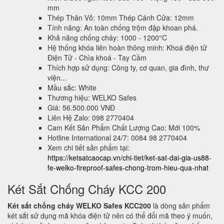
mm
Thép Thân Vỏ: 10mm Thép Cánh Cửa: 12mm
Tính năng: An toàn chống trộm đập khoan phá.
Khả năng chống cháy: 1000 - 1200°C
Hệ thống khóa liên hoàn thông minh: Khoá điện tử
Điện Tử - Chìa khoá - Tay Cầm
Thích hợp sử dụng: Công ty, cơ quan, gia đình, thư
viện...
Mầu sắc: White
Thương hiệu: WELKO Safes
Giá: 56.500.000 VNĐ
Liên Hệ Zalo: 098 2770404
Cam Kết Sản Phẩm Chất Lượng Cao: Mới 100%
Hotline International 24/7: 0084 98 2770404
Xem chi tiết sản phẩm tại:
https://ketsatcaocap.vn/chi-tiet/ket-sat-dai-gia-us88-
fe-welko-fireproof-safes-chong-trom-hieu-qua-nhat
Két Sắt Chống Cháy KCC 200
Két sắt chống cháy WELKO Safes KCC200
là dòng sản phẩm
két sắt sử dụng mã khóa điện tử nên có thể đổi mã theo ý muốn,