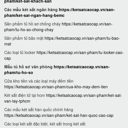
pham/ket-sat-khach-san
Các mẫu két sắt ngân hàng
https://ketsatcaocap.vn/san-
pham/ket-sat-ngan-hang-bemc
Sản phẩm tủ hồ sơ chống cháy
https://ketsatcaocap.vn/san-
pham/tu-ho-so-chong-chay
Sản phẩm tủ bảo mật
https://ketsatcaocap.vn/san-pham/tu-bao-
mat
Các loại tủ locker
https://ketsatcaocap.vn/san-pham/tu-locker-cao-
cap
Mẫu tủ hồ sơ văn phòng
https://ketsatcaocap.vn/san-
pham/tu-ho-so
Cửa kho tiền và các loại máy đếm tiền
https://ketsatcaocap.vn/san-pham/cua-kho-may-dem-tien
Két sắt điện tử tại hcm
https://ketsatcaocap.vn/san-pham/ket-sat-
van-tay-tphcm
Các mẫu két sắt hàn quốc chính hãng
https://ketsatcaocap.vn/san-pham/ket-sat-han-quoc-cao-cap
Các loại két sắt đặc biệt, két sắt trong két sắt