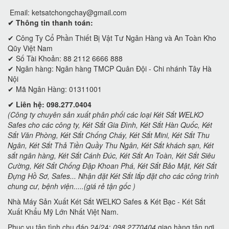
Email:
ketsatchongchay@gmail.com
✔ Thông tin thanh toán:
✔
Công Ty Cổ Phần Thiết Bị Vật Tư Ngân Hàng và An Toàn Kho
Qũy Việt Nam
✔ Số Tài Khoản: 88 2112 6666 888
✔ Ngân hàng: Ngân hàng TMCP Quân Đội - Chi nhánh Tây Hà
Nội
✔ Mã Ngân Hàng: 01311001
✔ Liên hệ: 098.277.0404
(Công ty chuyên sản xuất phân phối các loại Két Sắt WELKO
Safes cho các công ty, Két Sắt Gia Đình, Két Sắt Hàn Quốc, Két
Sắt Văn Phòng, Két Sắt Chống Cháy, Két Sắt Mini, Két Sắt Thu
Ngân, Két Sắt Thả Tiền Quầy Thu Ngân, Két Sắt khách sạn, Két
sắt ngân hàng, Két Sắt Cánh Đúc, Két Sắt An Toàn, Két Sắt Siêu
Cường, Két Sắt Chống Đập Khoan Phá, Két Sắt Bảo Mật, Két Sắt
Đựng Hồ Sơ, Safes... Nhận đặt Két Sắt lắp đặt cho các công trình
chung cư, bệnh viện.....(giá rẻ tận gốc )
Nhà Máy Sản Xuất Két Sắt WELKO Safes & Két Bạc - Két Sắt
Xuất Khẩu Mỹ Lớn Nhất Việt Nam.
Phục vụ tận tình chu đáo 24/24:
098 2770404
giao hàng tận nơi.