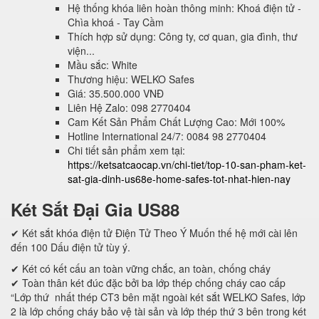
Hệ thống khóa liên hoàn thông minh: Khoá điện tử -
Chìa khoá - Tay Cầm
Thích hợp sử dụng: Công ty, cơ quan, gia đình, thư
viện...
Mầu sắc: White
Thương hiệu: WELKO Safes
Giá: 35.500.000 VNĐ
Liên Hệ Zalo: 098 2770404
Cam Kết Sản Phẩm Chất Lượng Cao: Mới 100%
Hotline International 24/7: 0084 98 2770404
Chi tiết sản phẩm xem tại:
https://ketsatcaocap.vn/chi-tiet/top-10-san-pham-ket-
sat-gia-dinh-us68e-home-safes-tot-nhat-hien-nay
Két Sắt Đại Gia US88
✔ Két sắt khóa điện tử Điện Tử Theo Ý Muốn thế hệ mới cài lên
đến 100 Dấu điện tử tùy ý.
✔ Két có kết cấu an toàn vững chắc, an toàn, chống cháy
✔ Toàn thân két đúc đặc bởi ba lớp thép chống cháy cao cấp
“Lớp thứ nhất thép CT3 bên mặt ngoài két sắt WELKO Safes, lớp
2 là lớp chống cháy bảo vệ tài sản và lớp thép thứ 3 bên trong két