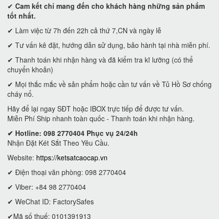
✔
Cam kết
chỉ mang đến cho khách hàng những sản phẩm
tốt nhất.
✔ Làm việc từ 7h đến 22h cả thứ 7,CN và ngày lễ
✔ Tư vấn kê đặt, hướng dẫn sử dụng, bảo hành tại nhà miễn phí.
✔ Thanh toán khi nhận hàng và đã kiểm tra kĩ lưỡng (có thể
chuyển khoản)
✔ Mọi thắc mắc về sản phẩm hoặc cần tư vấn về Tủ Hồ Sơ chống
cháy nổ.
Hãy để lại ngay SĐT hoặc IBOX trực tiếp để được tư vấn.
Miễn Phí Ship nhanh toàn quốc - Thanh toán khi nhận hàng.
✔ Hotline: 098 2770404 Phục vụ 24/24h
Nhận Đặt Két Sắt Theo Yêu Cầu.
Website:
https://ketsatcaocap.vn
✔ Điện thoại văn phòng: 098 2770404
✔ Viber: +84 98 2770404
✔ WeChat ID: FactorySafes
✔Mã số thuế: 0101391913