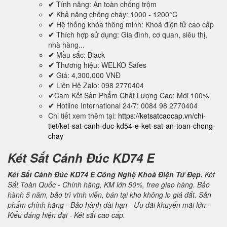
✔
Tính năng: An toàn chống trộm
✔
Khả năng chống cháy: 1000 - 1200°C
✔
Hệ thống khóa thông minh: Khoá điện tử cao cấp
✔
Thích hợp sử dụng: Gia đình, cơ quan, siêu thị,
nhà hàng...
✔
Mầu sắc: Black
✔
Thương hiệu: WELKO Safes
✔
Giá: 4,300,000 VNĐ
✔
Liên Hệ Zalo: 098 2770404
✔
Cam Kết Sản Phẩm Chất Lượng Cao: Mới 100%
✔
Hotline International 24/7: 0084 98 2770404
Chi tiết xem thêm tại:
https://ketsatcaocap.vn/chi-
tiet/ket-sat-canh-duc-kd54-e-ket-sat-an-toan-chong-
chay
Két Sắt Cánh Đúc KD74 E
Két Sắt Cánh Đúc KD74 E Công Nghệ Khoá Điện Tử Đẹp.
Két
Sắt Toàn Quốc - Chính hãng, KM lớn 50%, free giao hàng. Bảo
hành 5 năm, bảo trì vĩnh viễn, bán tại kho không lo giá đắt. Sản
phẩm chính hãng - Bảo hành dài hạn - Ưu đãi khuyến mãi lớn -
Kiểu dáng hiện đại - Két sắt cao cấp.