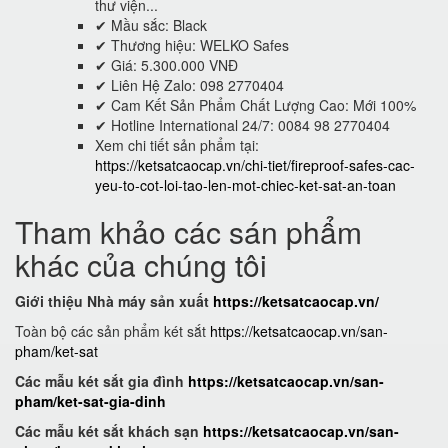
thư viện...
✔ Mầu sắc: Black
✔ Thương hiệu: WELKO Safes
✔ Giá: 5.300.000 VNĐ
✔ Liên Hệ Zalo: 098 2770404
✔ Cam Kết Sản Phẩm Chất Lượng Cao: Mới 100%
✔ Hotline International 24/7: 0084 98 2770404
Xem chi tiết sản phẩm tại:
https://ketsatcaocap.vn/chi-tiet/fireproof-safes-cac-
yeu-to-cot-loi-tao-len-mot-chiec-ket-sat-an-toan
Tham khảo các sán phẩm
khác của chúng tôi
Giới thiệu Nhà máy sản xuất
https://ketsatcaocap.vn/
Toàn bộ các sản phẩm két sắt
https://ketsatcaocap.vn/san-
pham/ket-sat
Các mẫu két sắt gia đình
https://ketsatcaocap.vn/san-
pham/ket-sat-gia-dinh
Các mẫu két sắt khách sạn
https://ketsatcaocap.vn/san-