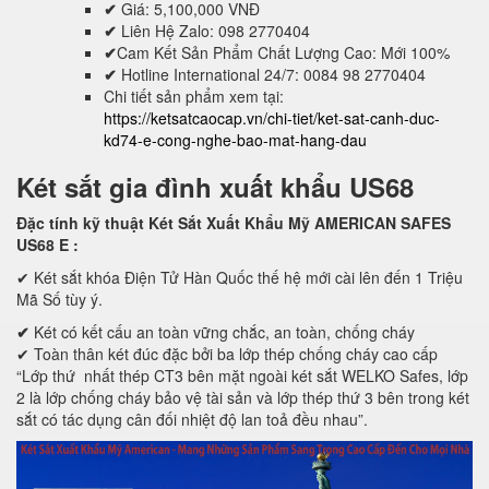
✔
Giá: 5,100,000 VNĐ
✔
Liên Hệ Zalo: 098 2770404
✔
Cam Kết Sản Phẩm Chất Lượng Cao: Mới 100%
✔
Hotline International 24/7: 0084 98 2770404
Chi tiết sản phẩm xem tại:
https://ketsatcaocap.vn/chi-tiet/ket-sat-canh-duc-
kd74-e-cong-nghe-bao-mat-hang-dau
Két sắt gia đình xuất khẩu US68
Đặc tính kỹ thuật Két Sắt Xuất Khẩu Mỹ AMERICAN SAFES
US68 E
:
✔ Két sắt khóa Điện Tử Hàn Quốc thế hệ mới cài lên đến 1 Triệu
Mã Số tùy ý.
✔
Két có kết cấu an toàn vững chắc, an toàn, chống cháy
✔ Toàn thân két đúc đặc bởi ba lớp thép chống cháy cao cấp
“Lớp thứ nhất thép CT3 bên mặt ngoài két sắt WELKO Safes, lớp
2 là lớp chống cháy bảo vệ tài sản và lớp thép thứ 3 bên trong két
sắt có tác dụng cân đối nhiệt độ lan toả đều nhau”.