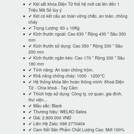
✔ Két sắt khóa Điện Tử thế hệ mới cài lên đến 1
Triệu Mã Số tùy ý
✔ Két có kết cấu an toàn vững chắc, an toàn, chống
cháy
✔ Trọng Lượng: 60 ± 10Kg
✔ Kích thước ngoài: Cao 630 * Rộng 430 * Sâu 350
mm
✔ Kích thước sử dụng: Cao 350 * Rộng 330 * Sâu
200 mm
✔ Kích thước ngăn kéo: Cao 170 * Rộng 330 * Sâu
180 mm
✔ Tính năng: An toàn chống trộm.
✔ Khả năng chống cháy: 1000 - 1200°C
✔ Hệ thống khóa liên hoàn thông minh: Khoá Điện
Tử - Chìa khoá - Tay Cầm
✔ Thích hợp sử dụng: Công ty, cơ quan, gia đình,
thư viện...
✔ Mầu sắc: Black
✔ Thương hiệu: WELKO Safes
✔ Giá: 2.800.000 VNĐ
✔ Liên Hệ Zalo: 098 2770404
✔ Cam Kết Sản Phẩm Chất Lượng Cao: Mới 100%