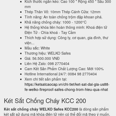
Kích thước ngăn kéo: Cao 100 * Rộng 450 * Sâu 300
mm
Thép Thân Vỏ: 10mm Thép Cánh Cửa: 12mm
Tính năng: An toàn chống trộm đập khoan phá.
Khả năng chống cháy: 1000 - 1200°C
Hệ thống khóa liên hoàn thông minh: Khoá điện tử
Điện Tử - Chìa khoá - Tay Cầm
Thích hợp sử dụng: Công ty, cơ quan, gia đình, thư
viện...
Mầu sắc: White
Thương hiệu: WELKO Safes
Giá: 56.500.000 VNĐ
Liên Hệ Zalo: 098 2770404
Cam Kết Sản Phẩm Chất Lượng Cao: Mới 100%
Hotline International 24/7: 0084 98 2770404
Xem chi tiết sản phẩm tại:
https://ketsatcaocap.vn/chi-tiet/ket-sat-dai-gia-us88-
fe-welko-fireproof-safes-chong-trom-hieu-qua-nhat
Két Sắt Chống Cháy KCC 200
Két sắt chống cháy WELKO Safes KCC200
là dòng sản phẩm
két sắt sử dụng mã khóa điện tử nên có thể đổi mã theo ý muốn,