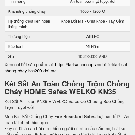
Tính năng
An toàn bảo mật tuyệt đối
Khả năng chống cháy
1000 - 1200°C
Hệ thống khóa liên hoàn
Khoá Đổi Mã - Chìa khoá - Tay Cầm
thông minh
Thương hiệu
WELKO
Bảo hành
05 Năm
Giá
10.200.000 VNĐ
Xem chi tiết sản phẩm tại:
https://ketsatcaocap.vn/chi-tiet/ket-sat-
chong-chay-kcc200-doi-ma
Két Sắt An Toàn Chống Trộm Chống
Cháy HOME Safes WELKO KN35
Két Sắt An Toàn KN35 E WELKO Safes Có Chuông Báo Chống
Trộm Tuyệt Đối
Mua Két Sắt Chống Cháy
Fire Resistant Safes
loại nào tốt? - An
toàn tài chính hiệu quả
Đây có lẽ là câu hỏi mà nhiều người có nhu cầu sắm một cái két
sắt chống cháy
Safes
thường phân vân trước khi mua két sắt. Vì