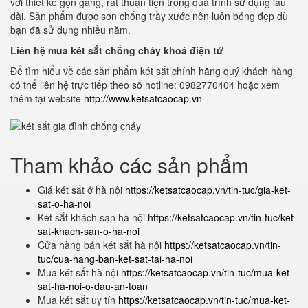
với thiết kế gọn gàng, rất thuận tiện trong quá trình sử dụng lâu
dài. Sản phẩm được sơn chống trầy xước nên luôn bóng đẹp dù
bạn đã sử dụng nhiều năm.
Liên hệ mua két sắt chống cháy khoá điện tử
Để tìm hiểu về các sản phẩm két sắt chính hãng quý khách hàng
có thể liên hệ trực tiếp theo số hotline: 0982770404 hoặc xem
thêm tại website
http://www.ketsatcaocap.vn
Tham khảo các sản phẩm
Giá két sắt ở hà nội
https://ketsatcaocap.vn/tin-tuc/gia-ket-
sat-o-ha-noi
Két sắt khách sạn hà nội
https://ketsatcaocap.vn/tin-tuc/ket-
sat-khach-san-o-ha-noi
Cửa hàng bán két sắt hà nội
https://ketsatcaocap.vn/tin-
tuc/cua-hang-ban-ket-sat-tai-ha-noi
Mua két sắt hà nội
https://ketsatcaocap.vn/tin-tuc/mua-ket-
sat-ha-noi-o-dau-an-toan
Mua két sắt uy tín
https://ketsatcaocap.vn/tin-tuc/mua-ket-