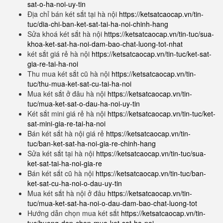
sat-o-ha-noi-uy-tin
Địa chỉ bán két sắt tại hà nội
https://ketsatcaocap.vn/tin-
tuc/dia-chi-ban-ket-sat-tai-ha-noi-chinh-hang
Sửa khoá két sắt hà nội
https://ketsatcaocap.vn/tin-tuc/sua-
khoa-ket-sat-ha-noi-dam-bao-chat-luong-tot-nhat
két sắt giá rẻ hà nội
https://ketsatcaocap.vn/tin-tuc/ket-sat-
gia-re-tai-ha-noi
Thu mua két sắt cũ hà nội
https://ketsatcaocap.vn/tin-
tuc/thu-mua-ket-sat-cu-tai-ha-noi
Mua két sắt ở đâu hà nội
https://ketsatcaocap.vn/tin-
tuc/mua-ket-sat-o-dau-ha-noi-uy-tin
Két sắt mini giá rẻ hà nội
https://ketsatcaocap.vn/tin-tuc/ket-
sat-mini-gia-re-tai-ha-noi
Bán két sắt hà nội giá rẻ
https://ketsatcaocap.vn/tin-
tuc/ban-ket-sat-ha-noi-gia-re-chinh-hang
Sửa két sắt tại hà nội
https://ketsatcaocap.vn/tin-tuc/sua-
ket-sat-tai-ha-noi-gia-re
Bán két sắt cũ hà nội
https://ketsatcaocap.vn/tin-tuc/ban-
ket-sat-cu-ha-noi-o-dau-uy-tin
Mua két sắt hà nội ở đâu
https://ketsatcaocap.vn/tin-
tuc/mua-ket-sat-ha-noi-o-dau-dam-bao-chat-luong-tot
Hướng dẫn chọn mua két sắt
https://ketsatcaocap.vn/tin-