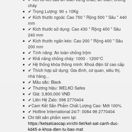
cháy
✔ Trọng Lượng: 90 ± 10Kg
✔ Kích thước ngoài: Cao 750 * Rộng 500 * Sâu * 440
mm
✔ Kích thước sử dụng: Cao 430 * Rộng 400 * Sâu
240 mm
✔ Kích thước ngăn kéo: Cao 200 * Rộng 400 * Sâu
200 mm
✔ Tính năng: An toàn chống trộm
✔ Khả năng chống cháy: 1000 - 1200°C
✔ Hệ thống khóa thông minh: Khoá điện tử cao cấp
✔ Thích hợp sử dụng: Gia đình, cơ quan, siêu thị,
nhà hàng...
✔ Mầu sắc: Black
✔ Thương hiệu: WELKO Safes
✔ Giá: 3,800,000 VNĐ
✔ Liên Hệ Zalo: 098 2770404
✔Cam Kết Sản Phẩm Chất Lượng Cao: Mới 100%
✔ Hotline International 24/7: 0084 98 2770404
Chi tiết sản phẩm xem tại:
https://ketsatcaocap.vn/chi-tiet/ket-sat-canh-duc-
kd45-e-khoa-dien-tu-bao-mat