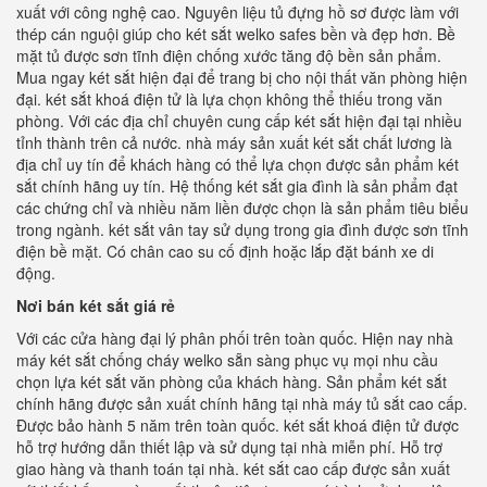
xuất với công nghệ cao. Nguyên liệu tủ đựng hồ sơ được làm với
thép cán nguội giúp cho két sắt welko safes bền và đẹp hơn. Bề
mặt tủ được sơn tĩnh điện chống xước tăng độ bền sản phẩm.
Mua ngay két sắt hiện đại để trang bị cho nội thất văn phòng hiện
đại. két sắt khoá điện tử là lựa chọn không thể thiếu trong văn
phòng. Với các địa chỉ chuyên cung cấp két sắt hiện đại tại nhiều
tỉnh thành trên cả nước. nhà máy sản xuất két sắt chất lương là
địa chỉ uy tín để khách hàng có thể lựa chọn được sản phẩm két
sắt chính hãng uy tín. Hệ thống két sắt gia đình là sản phẩm đạt
các chứng chỉ và nhiều năm liền được chọn là sản phẩm tiêu biểu
trong ngành. két sắt vân tay sử dụng trong gia đình được sơn tĩnh
điện bề mặt. Có chân cao su cố định hoặc lắp đặt bánh xe di
động.
Nơi bán két sắt giá rẻ
Với các cửa hàng đại lý phân phối trên toàn quốc. Hiện nay nhà
máy két sắt chống cháy welko sẵn sàng phục vụ mọi nhu cầu
chọn lựa két sắt văn phòng của khách hàng. Sản phẩm két sắt
chính hãng được sản xuất chính hãng tại nhà máy tủ sắt cao cấp.
Được bảo hành 5 năm trên toàn quốc. két sắt khoá điện tử được
hỗ trợ hướng dẫn thiết lập và sử dụng tại nhà miễn phí. Hỗ trợ
giao hàng và thanh toán tại nhà. két sắt cao cấp được sản xuất