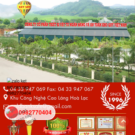
0982770404
back