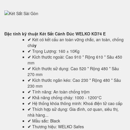
Đặc tính kỹ thuật
Két Sắt Cánh Đúc WELKO KD74 E
✔
Két có kết cấu an toàn vững chắc, an toàn, chống
chá
y
✔
Trọng Lượng: 160 ± 10Kg
✔
Kích thước ngoài: Cao 910 * Rộng 610 * Sâu 450
mm
✔
Kích thước sử dụng: Cao 520 * Rộng 480 * Sâu
270 mm
✔
Kích thước ngăn kéo: Cao 230 * Rộng 480 * Sâu
230 mm
✔
Tính năng: An toàn chống trộm
✔
Khả năng chống cháy: 1000 - 1200°C
✔
Hệ thống khóa thông minh: Khoá điện tử cao cấp
✔
Thích hợp sử dụng: Gia đình, cơ quan, siêu thị,
nhà hàng...
✔
Mầu sắc: Black
✔
Thương hiệu: WELKO Safes