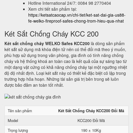
Hotline International 24/7: 0084 98 2770404
Xem chi tiết sản phẩm tại:
https://ketsatcaocap.vn/chi-tiet/ket-sat-dai-gia-us88-
fe-welko-fireproof-safes-chong-trom-hieu-qua-nhat
Két Sắt Chống Cháy KCC 200
Két sắt chống cháy WELKO Safes KCC200
là dòng sản phẩm
két sắt sử dụng mã khóa điện tử nên có thể đổi mã theo ý muốn,
phù hợp sử dụng trong văn phòng, gia đình có tính năng chống
cháy và hệ thống khoá an toàn cao là kết quả của sự sáng tạo từ
một dạng vật cứng có khả năng chống cháy tại một ngưỡng nhiệt
độ độ nhất định. Loại két sắt này có thiết kế đặc biệt cô lập trong
trường hợp hỏa hoạn. Những tài sản giá trị bên trong sẽ luôn
được bảo đảm an toàn tốt nhất.
Tên sản phẩm
Két Sắt Chống Cháy KCC200 Đổi Mã
Model
KCC200 Đổi Mã
Trọng lượng
190 ± 10Kg