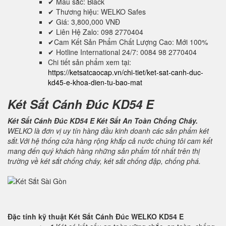
✔ Mầu sắc: Black
✔ Thương hiệu: WELKO Safes
✔ Giá: 3,800,000 VNĐ
✔ Liên Hệ Zalo: 098 2770404
✔Cam Kết Sản Phẩm Chất Lượng Cao: Mới 100%
✔ Hotline International 24/7: 0084 98 2770404
Chi tiết sản phẩm xem tại:
https://ketsatcaocap.vn/chi-tiet/ket-sat-canh-duc-
kd45-e-khoa-dien-tu-bao-mat
Két Sắt Cánh Đúc KD54 E
Két Sắt Cánh Đúc KD54 E Két Sắt An Toàn Chống Cháy.
WELKO là đơn vị uy tín hàng đầu kinh doanh các sản phẩm két
sắt.Với hệ thống cửa hàng rộng khắp cả nước chúng tôi cam kết
mang đến quý khách hàng những sản phẩm tốt nhất trên thị
trường về két sắt chống cháy, két sắt chống đập, chống phá.
Đặc tính kỹ thuật
Két Sắt Cánh Đúc WELKO KD54 E