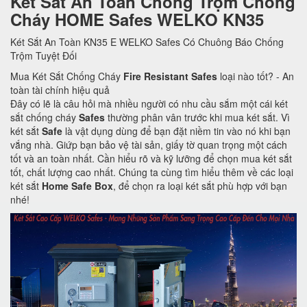
Két Sắt An Toàn Chống Trộm Chống
Cháy HOME Safes WELKO KN35
Két Sắt An Toàn KN35 E WELKO Safes Có Chuông Báo Chống
Trộm Tuyệt Đối
Mua Két Sắt Chống Cháy
Fire Resistant Safes
loại nào tốt? - An
toàn tài chính hiệu quả
Đây có lẽ là câu hỏi mà nhiều người có nhu cầu sắm một cái két
sắt chống cháy
Safes
thường phân vân trước khi mua két sắt. Vì
két sắt
Safe
là vật dụng dùng để bạn đặt niềm tin vào nó khi bạn
vắng nhà. Giứp bạn bảo vệ tài sản, giấy tờ quan trọng một cách
tốt và an toàn nhất. Cần hiểu rõ và kỹ lưỡng để chọn mua két sắt
tốt, chất lượng cao nhất. Chúng ta cùng tìm hiểu thêm về các loại
két sắt
Home Safe Box
, để chọn ra loại két sắt phù hợp với bạn
nhé!