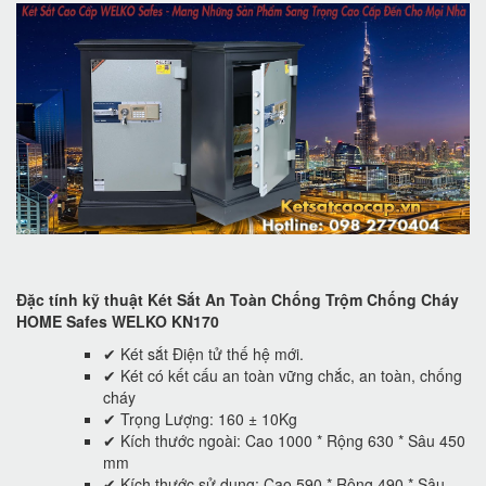
Đặc tính kỹ thuật Két Sắt An Toàn Chống Trộm Chống Cháy
HOME Safes WELKO KN170
✔ Két sắt Điện tử thế hệ mới.
✔ Két có kết cấu an toàn vững chắc, an toàn, chống
cháy
✔ Trọng Lượng: 160 ± 10Kg
✔ Kích thước ngoài: Cao 1000 * Rộng 630 * Sâu 450
mm
✔ Kích thước sử dụng: Cao 590 * Rộng 490 * Sâu