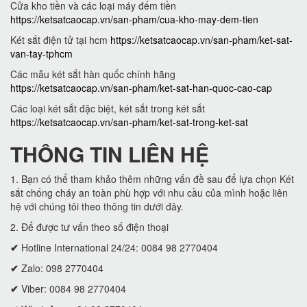
Cửa kho tiền và các loại máy đếm tiền
https://ketsatcaocap.vn/san-pham/cua-kho-may-dem-tien
Két sắt điện tử tại hcm
https://ketsatcaocap.vn/san-pham/ket-sat-
van-tay-tphcm
Các mẫu két sắt hàn quốc chính hãng
https://ketsatcaocap.vn/san-pham/ket-sat-han-quoc-cao-cap
Các loại két sắt đặc biệt, két sắt trong két sắt
https://ketsatcaocap.vn/san-pham/ket-sat-trong-ket-sat
THÔNG TIN LIÊN HỆ
1. Bạn có thể tham khảo thêm những vấn đề sau để lựa chọn Két
sắt chống cháy an toàn phù hợp với nhu cầu của mình hoặc liên
hệ với chúng tôi theo thông tin dưới đây.
2. Để được tư vấn theo số điện thoại
✔
Hotline International 24/24: 0084 98 2770404
✔
Zalo: 098 2770404
✔
Viber: 0084 98 2770404