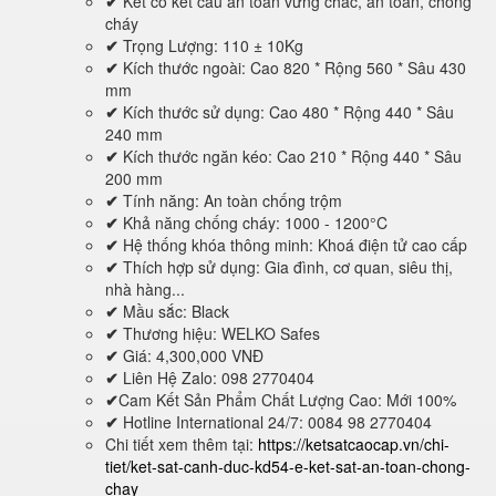
✔
Két có kết cấu an toàn vững chắc, an toàn, chống
cháy
✔
Trọng Lượng: 110 ± 10Kg
✔
Kích thước ngoài: Cao 820 * Rộng 560 * Sâu 430
mm
✔
Kích thước sử dụng: Cao 480 * Rộng 440 * Sâu
240 mm
✔
Kích thước ngăn kéo: Cao 210 * Rộng 440 * Sâu
200 mm
✔
Tính năng: An toàn chống trộm
✔
Khả năng chống cháy: 1000 - 1200°C
✔
Hệ thống khóa thông minh: Khoá điện tử cao cấp
✔
Thích hợp sử dụng: Gia đình, cơ quan, siêu thị,
nhà hàng...
✔
Mầu sắc: Black
✔
Thương hiệu: WELKO Safes
✔
Giá: 4,300,000 VNĐ
✔
Liên Hệ Zalo: 098 2770404
✔
Cam Kết Sản Phẩm Chất Lượng Cao: Mới 100%
✔
Hotline International 24/7: 0084 98 2770404
Chi tiết xem thêm tại:
https://ketsatcaocap.vn/chi-
tiet/ket-sat-canh-duc-kd54-e-ket-sat-an-toan-chong-
chay