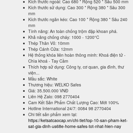
Kích thước ngoài: Cao 680 * Rộng 520 * Sâu 500 mm
Kích thước sử dụng: Cao 300 * Rộng 380 * Sâu 300
mm
Kích thước ngăn kéo: Cao 100 * Rộng 380 * Sâu 240
mm
Tính năng: An toàn chống trộm đập khoan phá.
Khả năng chống cháy: 1000 - 1200°C
Thép Thân Vỏ: 10mm
Thép Cánh Cửa: 12mm
Hệ thống khóa liên hoàn thông minh: Khoá điện tử -
Chìa khoá - Tay Cầm
Thích hợp sử dụng: Công ty, cơ quan, gia đình, thư
viện...
Mầu sắc: White
Thương hiệu: WELKO Safes
Giá: 35.500.000 VNĐ
Liên Hệ Zalo: 098 2770404
Cam Kết Sản Phẩm Chất Lượng Cao: Mới 100%
Hotline International 24/7: 0084 98 2770404
Chi tiết sản phẩm xem tại:
https://ketsatcaocap.vn/chi-tiet/top-10-san-pham-ket-
sat-gia-dinh-us68e-home-safes-tot-nhat-hien-nay