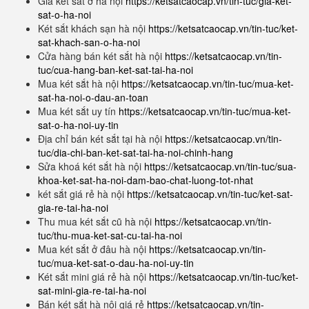
Giá két sắt ở hà nội
https://ketsatcaocap.vn/tin-tuc/gia-ket-
sat-o-ha-noi
Két sắt khách sạn hà nội
https://ketsatcaocap.vn/tin-tuc/ket-
sat-khach-san-o-ha-noi
Cửa hàng bán két sắt hà nội
https://ketsatcaocap.vn/tin-
tuc/cua-hang-ban-ket-sat-tai-ha-noi
Mua két sắt hà nội
https://ketsatcaocap.vn/tin-tuc/mua-ket-
sat-ha-noi-o-dau-an-toan
Mua két sắt uy tín
https://ketsatcaocap.vn/tin-tuc/mua-ket-
sat-o-ha-noi-uy-tin
Địa chỉ bán két sắt tại hà nội
https://ketsatcaocap.vn/tin-
tuc/dia-chi-ban-ket-sat-tai-ha-noi-chinh-hang
Sửa khoá két sắt hà nội
https://ketsatcaocap.vn/tin-tuc/sua-
khoa-ket-sat-ha-noi-dam-bao-chat-luong-tot-nhat
két sắt giá rẻ hà nội
https://ketsatcaocap.vn/tin-tuc/ket-sat-
gia-re-tai-ha-noi
Thu mua két sắt cũ hà nội
https://ketsatcaocap.vn/tin-
tuc/thu-mua-ket-sat-cu-tai-ha-noi
Mua két sắt ở đâu hà nội
https://ketsatcaocap.vn/tin-
tuc/mua-ket-sat-o-dau-ha-noi-uy-tin
Két sắt mini giá rẻ hà nội
https://ketsatcaocap.vn/tin-tuc/ket-
sat-mini-gia-re-tai-ha-noi
Bán két sắt hà nội giá rẻ
https://ketsatcaocap.vn/tin-