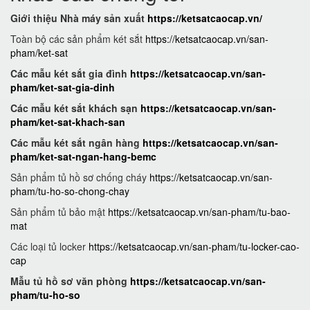
Giới thiệu Nhà máy sản xuất
https://ketsatcaocap.vn/
Toàn bộ các sản phẩm két sắt
https://ketsatcaocap.vn/san-
pham/ket-sat
Các mẫu két sắt gia đình
https://ketsatcaocap.vn/san-
pham/ket-sat-gia-dinh
Các mẫu két sắt khách sạn
https://ketsatcaocap.vn/san-
pham/ket-sat-khach-san
Các mẫu két sắt ngân hàng
https://ketsatcaocap.vn/san-
pham/ket-sat-ngan-hang-bemc
Sản phẩm tủ hồ sơ chống cháy
https://ketsatcaocap.vn/san-
pham/tu-ho-so-chong-chay
Sản phẩm tủ bảo mật
https://ketsatcaocap.vn/san-pham/tu-bao-
mat
Các loại tủ locker
https://ketsatcaocap.vn/san-pham/tu-locker-cao-
cap
Mẫu tủ hồ sơ văn phòng
https://ketsatcaocap.vn/san-
pham/tu-ho-so