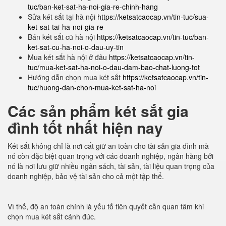
tuc/ban-ket-sat-ha-noi-gia-re-chinh-hang
Sửa két sắt tại hà nội
https://ketsatcaocap.vn/tin-tuc/sua-
ket-sat-tai-ha-noi-gia-re
Bán két sắt cũ hà nội
https://ketsatcaocap.vn/tin-tuc/ban-
ket-sat-cu-ha-noi-o-dau-uy-tin
Mua két sắt hà nội ở đâu
https://ketsatcaocap.vn/tin-
tuc/mua-ket-sat-ha-noi-o-dau-dam-bao-chat-luong-tot
Hướng dẫn chọn mua két sắt
https://ketsatcaocap.vn/tin-
tuc/huong-dan-chon-mua-ket-sat-ha-noi
Các sản phẩm két sắt gia
đình tốt nhất hiện nay
Két sắt không chỉ là nơi cất giữ an toàn cho tài sản gia đình mà
nó còn đặc biệt quan trọng với các doanh nghiệp, ngân hàng bởi
nó là nơi lưu giữ nhiều ngân sách, tài sản, tài liệu quan trọng của
doanh nghiệp, bảo vệ tài sản cho cả một tập thể.
Vì thế, độ an toàn chính là yếu tố tiên quyết cần quan tâm khi
chọn mua két sắt cánh đúc.