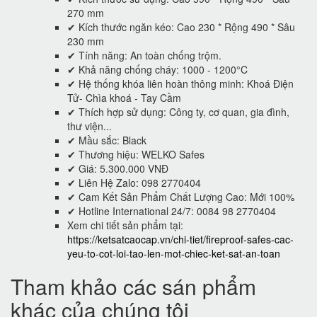
270 mm
✔ Kích thước ngăn kéo: Cao 230 * Rộng 490 * Sâu
230 mm
✔ Tính năng: An toàn chống trộm.
✔ Khả năng chống cháy: 1000 - 1200°C
✔ Hệ thống khóa liên hoàn thông minh: Khoá Điện
Tử- Chìa khoá - Tay Cầm
✔ Thích hợp sử dụng: Công ty, cơ quan, gia đình,
thư viện...
✔ Mầu sắc: Black
✔ Thương hiệu: WELKO Safes
✔ Giá: 5.300.000 VNĐ
✔ Liên Hệ Zalo: 098 2770404
✔ Cam Kết Sản Phẩm Chất Lượng Cao: Mới 100%
✔ Hotline International 24/7: 0084 98 2770404
Xem chi tiết sản phẩm tại:
https://ketsatcaocap.vn/chi-tiet/fireproof-safes-cac-
yeu-to-cot-loi-tao-len-mot-chiec-ket-sat-an-toan
Tham khảo các sán phẩm
khác của chúng tôi