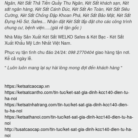
Ngân, Két Sắt Thả Tiền Quầy Thu Ngân, Két Sắt khách sạn, Két
sắt ngân hàng, Két Sắt Cánh Đúc, Két Sắt An Toàn, Két Sắt Siêu
Cường, Két Sắt Chống Đập Khoan Phá, Két Sắt Bảo Mật, Két Sắt
Đựng Hồ Sơ, Safes... Nhận đặt Két Sắt lắp đặt cho các công trình
chung cư, bệnh viện.....(giá rẻ tận gốc )
Nhà Máy Sản Xuất Két Sắt WELKO Safes & Két Bạc - Két Sắt
Xuất Khẩu Mỹ Lớn Nhất Việt Nam.
Phục vụ tận tình chu đáo 24/24:
098 2770404
giao hàng tận nơi.
Kể cả ngày lễ.
"
Luôn luôn mang lại sự hài lòng mong đợi đến khách hàng
"
https://ketsatcaocap.vn
https://ketsatcantho.com/tin-tuc/ket-sat-gia-dinh-kcc140-dien-tu-
ha-noi
https://ketsatnhatrang.com/tin-tuc/ket-sat-gia-dinh-kcc140-dien-
tu-ha-noi
https://ketsathanoi.com/tin-tuc/ket-sat-gia-dinh-kcc140-dien-tu-ha-
noi
http://tusatcaocap.com/tin-tuc/ket-sat-gia-dinh-kcc140-dien-tu-ha-
noi