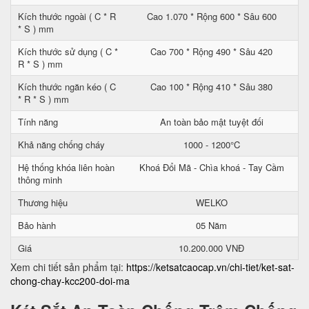
Kích thước ngoài ( C * R
Cao 1.070 * Rộng 600 * Sâu 600
* S ) mm
Kích thước sử dụng ( C *
Cao 700 * Rộng 490 * Sâu 420
R * S ) mm
Kích thước ngăn kéo ( C
Cao 100 * Rộng 410 * Sâu 380
* R * S ) mm
Tính năng
An toàn bảo mật tuyệt đối
Khả năng chống cháy
1000 - 1200°C
Hệ thống khóa liên hoàn
Khoá Đổi Mã - Chìa khoá - Tay Cầm
thông minh
Thương hiệu
WELKO
Bảo hành
05 Năm
Giá
10.200.000 VNĐ
Xem chi tiết sản phẩm tại:
https://ketsatcaocap.vn/chi-tiet/ket-sat-
chong-chay-kcc200-doi-ma