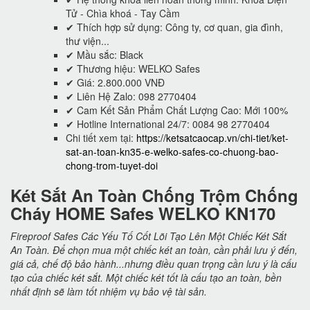
Tử - Chìa khoá - Tay Cầm
✔ Thích hợp sử dụng: Công ty, cơ quan, gia đình,
thư viện...
✔ Mầu sắc: Black
✔ Thương hiệu: WELKO Safes
✔ Giá: 2.800.000 VNĐ
✔ Liên Hệ Zalo: 098 2770404
✔ Cam Kết Sản Phẩm Chất Lượng Cao: Mới 100%
✔ Hotline International 24/7: 0084 98 2770404
Chi tiết xem tại:
https://ketsatcaocap.vn/chi-tiet/ket-
sat-an-toan-kn35-e-welko-safes-co-chuong-bao-
chong-trom-tuyet-doi
Két Sắt An Toàn Chống Trộm Chống
Cháy HOME Safes WELKO KN170
Fireproof Safes Các Yếu Tố Cốt Lõi Tạo Lên Một Chiếc Két Sắt
An Toàn. Để chọn mua một chiếc két an toàn, cần phải lưu ý đến,
giá cả, chế độ bảo hành...nhưng điều quan trọng cần lưu ý là cấu
tạo của chiếc két sắt. Một chiếc két tốt là cấu tạo an toàn, bền
nhất định sẽ làm tốt nhiệm vụ bảo vệ tài sản.