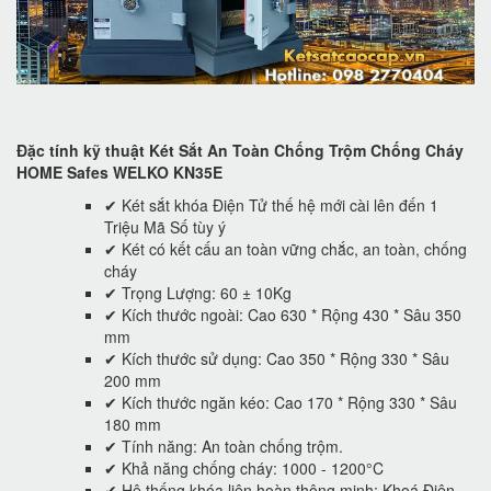
Đặc tính kỹ thuật Két Sắt An Toàn Chống Trộm Chống Cháy
HOME Safes WELKO KN35E
✔ Két sắt khóa Điện Tử thế hệ mới cài lên đến 1
Triệu Mã Số tùy ý
✔ Két có kết cấu an toàn vững chắc, an toàn, chống
cháy
✔ Trọng Lượng: 60 ± 10Kg
✔ Kích thước ngoài: Cao 630 * Rộng 430 * Sâu 350
mm
✔ Kích thước sử dụng: Cao 350 * Rộng 330 * Sâu
200 mm
✔ Kích thước ngăn kéo: Cao 170 * Rộng 330 * Sâu
180 mm
✔ Tính năng: An toàn chống trộm.
✔ Khả năng chống cháy: 1000 - 1200°C
✔ Hệ thống khóa liên hoàn thông minh: Khoá Điện