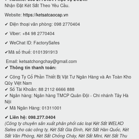
Nhận Đặt Két Sắt Theo Yêu Cầu.
Website:
https://ketsatcaocap.vn
✔ Điện thoại văn phòng: 098 2770404
✔ Viber: +84 98 2770404
✔ WeChat ID: FactorySafes
✔Mã số thuế: 0101391913
Email:
ketsatchongchay@gmail.com
✔ Thông tin thanh toán:
✔
Công Ty Cổ Phần Thiết Bị Vật Tư Ngân Hàng và An Toàn Kho
Qũy Việt Nam
✔ Số Tài Khoản: 88 2112 6666 888
✔ Ngân hàng: Ngân hàng TMCP Quân Đội - Chi nhánh Tây Hà
Nội
✔ Mã Ngân Hàng: 01311001
✔ Liên hệ: 098.277.0404
(Công ty chuyên sản xuất phân phối các loại Két Sắt WELKO
Safes cho các công ty, Két Sắt Gia Đình, Két Sắt Hàn Quốc, Két
Sắt Văn Phòng, Két Sắt Chống Cháy, Két Sắt Mini, Két Sắt Thu