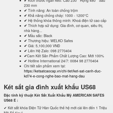
✔
Kích thước ngăn kéo: Cao 230 * Rộng 480 * Sâu
230 mm
✔
Tính năng: An toàn chống trộm
✔
Khả năng chống cháy: 1000 - 1200°C
✔
Hệ thống khóa thông minh: Khoá điện tử cao cấp
✔
Thích hợp sử dụng: Gia đình, cơ quan, siêu thị,
nhà hàng...
✔
Mầu sắc: Black
✔
Thương hiệu: WELKO Safes
✔
Giá: 5,100,000 VNĐ
✔
Liên Hệ Zalo: 098 2770404
✔
Cam Kết Sản Phẩm Chất Lượng Cao: Mới 100%
✔
Hotline International 24/7: 0084 98 2770404
Chi tiết sản phẩm xem tại:
https://ketsatcaocap.vn/chi-tiet/ket-sat-canh-duc-
kd74-e-cong-nghe-bao-mat-hang-dau
Két sắt gia đình xuất khẩu US68
Đặc tính kỹ thuật Két Sắt Xuất Khẩu Mỹ AMERICAN SAFES
US68 E
:
✔ Két sắt khóa Điện Tử Hàn Quốc thế hệ mới cài lên đến 1 Triệu
Mã Số tùy ý.