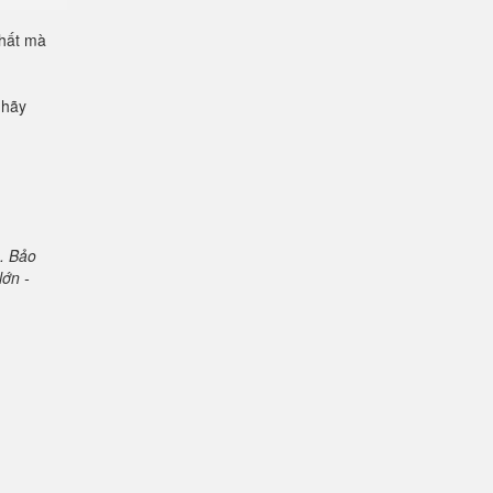
chất mà
 hãy
. Bảo
lớn -