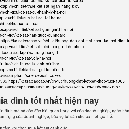
p.vn/chi-tiet/cach-doi-ma-ket-sat-dien-tu-korea
ocap.vn/chi-tiet/thue-ket-sat-ngan-hang-bidv
vn/chi-tiet/ket-sat-cu-thanh-ly-ha-noi
p.vn/chi-tiet/sua-ket-sat-tai-ha-noi
chi-tiet/ket-sat-am-san
aocap.vn/chi-tiet/ket-sat-gunngard-ha-noi
n/chi-tiet/ket-sat-han-quoc-gunngard
ử
https://ketsatcaocap.vn/chi-tiet/huong-dan-doi-mat-khau-ket-sat-dien-t
aocap.vn/chi-tiet/ket-sat-mini-thong-minh-tphcm
n-tuc/tu-sat-lap-rap-trung-hung-1
n/chi-tiet/ket-sat-vdh-ha-noi
tin-tuc/kich-thuoc-tu-lanh-minibar
cap.vn/chi-tiet/ket-sat-golden-dien-tu
p.vn/san-pham/safe-deposit-boxes
 1965
https://ketsatcaocap.vn/tin-tuc/huong-dat-ket-sat-theo-tuoi-1965
/ketsatcaocap.vn/tin-tuc/huong-dat-ket-sat-cho-tuoi-dinh-mao-1987
a đình tốt nhất hiện nay
n gia đình mà nó còn đặc biệt quan trọng với các doanh nghiệp, ngân hà
quan trọng của doanh nghiệp, bảo vệ tài sản cho cả một tập thể.
uan tâm khi chọn mua két sắt cánh đúc.