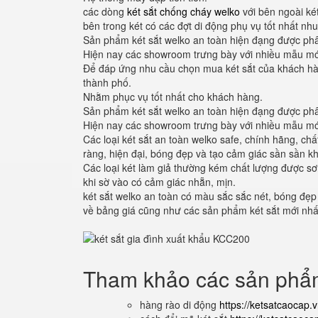
các dòng
két sắt chống cháy welko
với bên ngoài ké
bên trong két có các đợt di động phụ vụ tốt nhất nhu
Sản phẩm két sắt welko an toàn hiện đạng được phân
Hiện nay các showroom trưng bày với nhiều mẫu mớ
Để đáp ứng nhu cầu chọn mua két sắt của khách hàn
thành phố.
Nhằm phục vụ tốt nhất cho khách hàng.
Sản phẩm két sắt welko an toàn hiện đạng được phân
Hiện nay các showroom trưng bày với nhiều mẫu mớ
Các loại két sắt an toàn welko safe, chính hãng, c
ràng, hiện đại, bóng đẹp và tạo cảm giác sần sần kh
Các loại két làm giả thường kém chất lượng được sơ
khi sờ vào có cảm giác nhẵn, mịn.
két sắt welko an toàn có màu sắc sắc nét, bóng đẹp
về bảng giá cũng như các sản phẩm két sắt mới nhấ
Tham khảo các sản ph
hàng rào di động
https://ketsatcaocap.