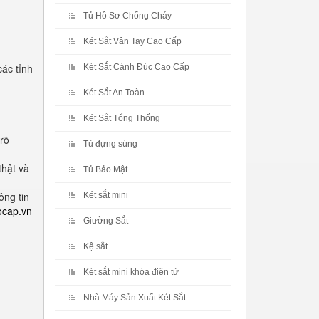
Tủ Hồ Sơ Chống Cháy
Két Sắt Vân Tay Cao Cấp
ác tỉnh
Két Sắt Cánh Đúc Cao Cấp
Két Sắt An Toàn
Két Sắt Tổng Thống
rõ
Tủ đựng súng
thật và
Tủ Bảo Mật
ông tin
Két sắt mini
ocap.vn
Giường Sắt
Kệ sắt
Két sắt mini khóa điện tử
Nhà Máy Sản Xuất Két Sắt