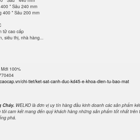
00 * Sâu * 440 mm
g 400 * Sâu 240 mm
ng 400 * Sâu 200 mm
C
n tử cao cấp
 siêu thị, nhà hàng...
 Mới 100%
2770404
atcaocap.vn/chi-tiet/ket-sat-canh-duc-kd45-e-khoa-dien-tu-bao-mat
g Cháy.
WELKO là đơn vị uy tín hàng đầu kinh doanh các sản phẩm ké
 tôi cam kết mang đến quý khách hàng những sản phẩm tốt nhất trên t
hống phá.