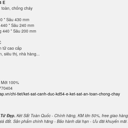
4 E
toàn, chống cháy
60 * Sâu 430 mm
g 440 * Sâu 240 mm
ng 440 * Sâu 200 mm
C
n tử cao cấp
 siêu thị, nhà hàng...
 Mới 100%
2770404
cap.vn/chi-tiet/ket-sat-canh-duc-kd54-e-ket-sat-an-toan-chong-chay
 Tử Đẹp.
Két Sắt Toàn Quốc - Chính hãng, KM lớn 50%, free giao hàng
 giá đắt. Sản phẩm chính hãng - Bảo hành dài hạn - Ưu đãi khuyến mãi 