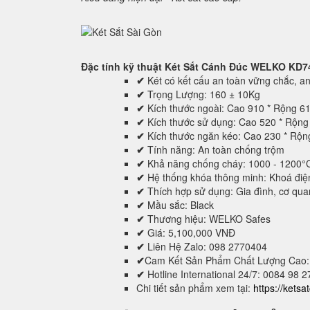
Đặc tính kỹ thuật
Két Sắt Cánh Đúc WELKO KD7
✔
Két có kết cấu an toàn vững chắc, an 
✔
Trọng Lượng: 160 ± 10Kg
✔
Kích thước ngoài: Cao 910 * Rộng 6
✔
Kích thước sử dụng: Cao 520 * Rộn
✔
Kích thước ngăn kéo: Cao 230 * Rộ
✔
Tính năng: An toàn chống trộm
✔
Khả năng chống cháy: 1000 - 1200°
✔
Hệ thống khóa thông minh: Khoá điệ
✔
Thích hợp sử dụng: Gia đình, cơ quan,
✔
Mầu sắc: Black
✔
Thương hiệu: WELKO Safes
✔
Giá: 5,100,000 VNĐ
✔
Liên Hệ Zalo: 098 2770404
✔
Cam Kết Sản Phẩm Chất Lượng Cao:
✔
Hotline International 24/7: 0084 98 
Chi tiết sản phẩm xem tại:
https://kets