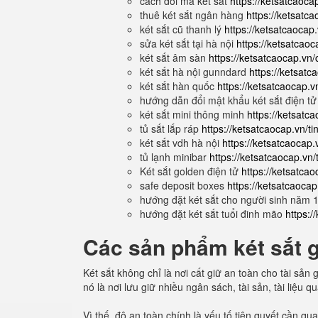
cách đổi mã két sắt
https://ketsatcaoca
thuê két sắt ngân hàng
https://ketsatca
két sắt cũ thanh lý
https://ketsatcaocap.
sửa két sắt tại hà nội
https://ketsatcaoca
két sắt âm sàn
https://ketsatcaocap.vn/
két sắt hà nội gunndard
https://ketsatc
két sắt hàn quốc
https://ketsatcaocap.v
hướng dẫn đổi mật khẩu két sắt điện t
két sắt mini thông minh
https://ketsatc
tủ sắt lắp ráp
https://ketsatcaocap.vn/ti
két sắt vdh hà nội
https://ketsatcaocap.v
tủ lạnh minibar
https://ketsatcaocap.vn/
Két sắt golden điện tử
https://ketsatcao
safe deposit boxes
https://ketsatcaoca
hướng đặt két sắt cho người sinh năm
hướng đặt két sắt tuổi đinh mão
https:/
Các sản phẩm két sắt gi
Két sắt không chỉ là nơi cất giữ an toàn cho tài sả
nó là nơi lưu giữ nhiều ngân sách, tài sản, tài liệu 
Vì thế, độ an toàn chính là yếu tố tiên quyết cần q