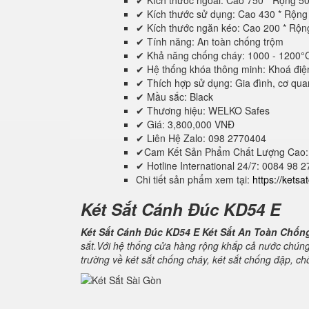
✔ Kích thước ngoài: Cao 750 * Rộng 5
✔ Kích thước sử dụng: Cao 430 * Rộn
✔ Kích thước ngăn kéo: Cao 200 * Rộ
✔ Tính năng: An toàn chống trộm
✔ Khả năng chống cháy: 1000 - 1200°
✔ Hệ thống khóa thông minh: Khoá điệ
✔ Thích hợp sử dụng: Gia đình, cơ quan,
✔ Mầu sắc: Black
✔ Thương hiệu: WELKO Safes
✔ Giá: 3,800,000 VNĐ
✔ Liên Hệ Zalo: 098 2770404
✔Cam Kết Sản Phẩm Chất Lượng Cao:
✔ Hotline International 24/7: 0084 98 
Chi tiết sản phẩm xem tại:
https://kets
Két Sắt Cánh Đúc KD54 E
Két Sắt Cánh Đúc KD54 E Két Sắt An Toàn Chốn
sắt.Với hệ thống cửa hàng rộng khắp cả nước chúng
trường về két sắt chống cháy, két sắt chống đập, c