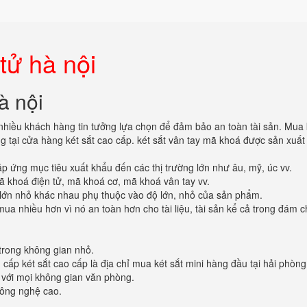
 tử hà nội
à nội
hiều khách hàng tin tưởng lựa chọn để đảm bảo an toàn tài sản. Mua 
g tại cửa hàng két sắt cao cấp. két sắt vân tay mã khoá được sản xuấ
p ứng mục tiêu xuất khẩu đến các thị trường lớn như âu, mỹ, úc vv.
ã khoá điện tử, mã khoá cơ, mã khoá vân tay vv.
lớn nhỏ khác nhau phụ thuộc vào độ lớn, nhỏ của sản phẩm.
mua nhiều hơn vì nó an toàn hơn cho tài liệu, tài sản kể cả trong đám 
trong không gian nhỏ.
 cấp két sắt cao cấp là địa chỉ mua két sắt mini hàng đầu tại hải phòng
p với mọi không gian văn phòng.
công nghệ cao.