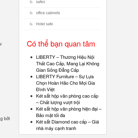
safes
office cabinets
Hotel safe
Có thể bạn quan tâm
u
LIBERTY – Thương Hiệu Nội
Thất Cao Cấp, Mang Lại Không
Gian Sống Đẳng Cấp
LIBERTY Furniture – Sự Lựa
Chọn Hoàn Hảo Cho Mọi Gia
Đình Việt
Két sắt hộp văn phòng cao cấp
– Chất lượng vượt trội
Két sắt hộp văn phòng hiện đại –
Bảo mật tối đa
ng bởi
Két sắt Diamond cao cấp – Giá
nhà máy cạnh tranh