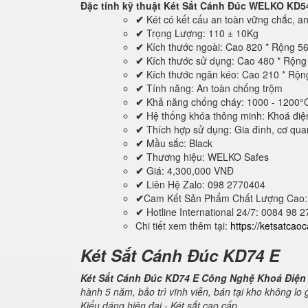
Đặc tính kỹ thuật
Két Sắt Cánh Đúc WELKO KD5
✔
Két có kết cấu an toàn vững chắc, an 
✔
Trọng Lượng: 110 ± 10Kg
✔
Kích thước ngoài: Cao 820 * Rộng 5
✔
Kích thước sử dụng: Cao 480 * Rộn
✔
Kích thước ngăn kéo: Cao 210 * Rộ
✔
Tính năng: An toàn chống trộm
✔
Khả năng chống cháy: 1000 - 1200°
✔
Hệ thống khóa thông minh: Khoá điệ
✔
Thích hợp sử dụng: Gia đình, cơ quan,
✔
Mầu sắc: Black
✔
Thương hiệu: WELKO Safes
✔
Giá: 4,300,000 VNĐ
✔
Liên Hệ Zalo: 098 2770404
✔
Cam Kết Sản Phẩm Chất Lượng Cao:
✔
Hotline International 24/7: 0084 98 
Chi tiết xem thêm tại:
https://ketsatcao
Két Sắt Cánh Đúc KD74 E
Két Sắt Cánh Đúc KD74 E Công Nghệ Khoá Điện
hành 5 năm, bảo trì vĩnh viễn, bán tại kho không lo
Kiểu dáng hiện đại - Két sắt cao cấp.