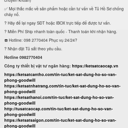
chuyển khoản)
✅ Mọi thắc mắc về sản phẩm hoặc cần tư vấn về Tủ Hồ Sơ chống
cháy nổ.
? Hãy để lại ngay SĐT hoặc IBOX trực tiếp để được tư vấn.
? Miễn Phí Ship nhanh toàn quốc - Thanh toán khi nhận hàng.
☎️ Hotline: 098 2770404 Phục vụ 24/24?
? Nhận đặt Tủ sắt theo yêu cầu.
Hotline 0982770404
Công ty thiết bị vật tư ngân hàng:
https://ketsatcaocap.vn
https://ketsatcantho.com/tin-tuc/ket-sat-dung-ho-so-van-
phong-goodwill
https://ketsatnhatrang.com/tin-tuc/ket-sat-dung-ho-so-van-
phong-goodwill
https://ketsathanoi.com/tin-tuc/ket-sat-dung-ho-so-van-
phong-goodwill
http://tusatcaocap.com/tin-tuc/ket-sat-dung-ho-so-van-
phong-goodwill
https://ketsatsaigon.com/tin-tuc/ket-sat-dung-ho-so-van-
phong-goodwill