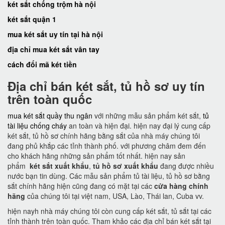
két sắt chống trộm hà nội
két sắt quận 1
mua két sắt uy tín tại hà nội
địa chỉ mua két sắt vân tay
cách đổi mã két tiền
Địa chỉ bán két sắt, tủ hồ sơ uy tín
trên toàn quốc
mua két sắt quầy thu ngân
với những mẫu sản phẩm két sắt,
tủ
tài liệu chống cháy
an toàn và hiện đại. hiện nay đại lý cung cấp
két sắt, tủ hồ sơ chính hãng bằng sắt của nhà máy chúng tôi
đang phủ khắp các tỉnh thành phố. với phương châm đem đến
cho khách hãng những sản phẩm tốt nhất. hiện nay sản
phẩm
két sắt xuất khẩu
,
tủ hồ sơ xuất khẩu
đang được nhiều
nước bạn tin dùng. Các mẫu sản phẩm tủ tài liệu, tủ hồ sơ bằng
sắt chính hãng hiện cũng đang có mặt tại các
cửa hàng chính
hãng
của chúng tôi tại việt nam, USA, Lào, Thái lan, Cuba vv.
hiện nayh nhà máy chúng tôi còn cung cấp két sắt, tủ sắt tại các
tỉnh thành trên toàn quốc. Tham khảo các địa chỉ bán két sắt tại