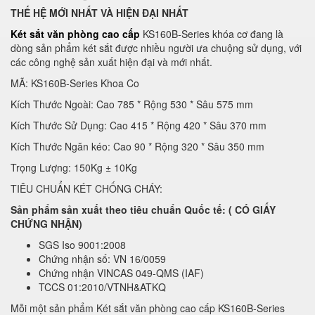
THẾ HỆ MỚI NHẤT VÀ HIỆN ĐẠI NHẤT
Két sắt văn phòng cao cấp
KS160B-Series khóa cơ đang là
dòng sản phẩm két sắt được nhiều người ưa chuộng sử dụng, với
các công nghệ sản xuất hiện đại và mới nhất.
MÃ: KS160B-Series Khoa Co
Kích Thước Ngoài: Cao 785 * Rộng 530 * Sâu 575 mm
Kích Thước Sử Dụng: Cao 415 * Rộng 420 * Sâu 370 mm
Kích Thước Ngăn kéo: Cao 90 * Rộng 320 * Sâu 350 mm
Trọng Lượng: 150Kg ± 10Kg
TIÊU CHUẨN KÉT CHỐNG CHÁY:
Sản phẩm sản xuất theo tiêu chuẩn Quốc tế: ( CÓ GIẤY
CHỨNG NHẬN)
SGS Iso 9001:2008
Chứng nhận số: VN 16/0059
Chứng nhận VINCAS 049-QMS (IAF)
TCCS 01:2010/VTNH&ATKQ
Mỗi một sản phẩm Két sắt văn phòng cao cấp KS160B-Series