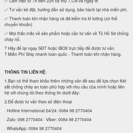
✅ Làm việc từ 7h đến 22h cả thứ 7,CN và ngày lễ
✅ Tư vấn kê đặt, hướng dẫn sử dụng, bảo hành tại nhà miễn phí.
✅ Thanh toán khi nhận hàng và đã kiểm tra kĩ lưỡng (có thể
chuyển khoản)
✅ Mọi thắc mắc về sản phẩm hoặc cần tư vấn về Tủ Hồ Sơ chống
cháy nổ.
?
Hãy để lại ngay SĐT hoặc IBOX trực tiếp để được tư vấn.
?
Miễn Phí Ship nhanh toàn quốc - Thanh toán khi nhận hàng.
THÔNG TIN LIÊN HỆ:
1.Bạn có thể tham khảo thêm những vấn đề sau để lựa chọn Két
sắt chống cháy an toàn phù hợp với nhu cầu của mình hoặc liên
hệ với chúng tôi theo thông tin dưới đây:
2.Để được tư vấn theo số điện thoại
· Hotline International 24/24: 0084 98 2770404
· Zalo: 098 2770404 · Viber: 0084 98 2770404
· WhatsApp: 0084 98 2770404