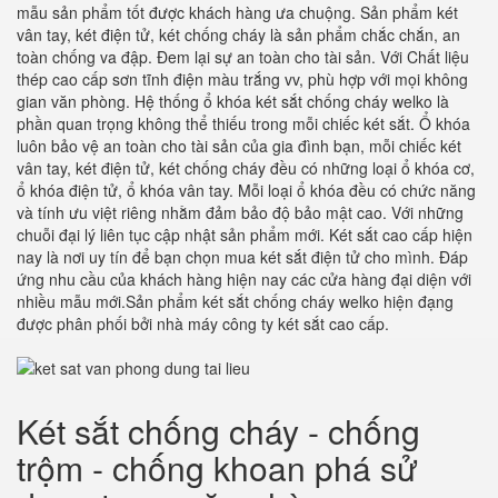
mẫu sản phẩm tốt được khách hàng ưa chuộng. Sản phẩm két
vân tay, két điện tử, két chống cháy là sản phẩm chắc chắn, an
toàn chống va đập. Đem lại sự an toàn cho tài sản. Với Chất liệu
thép cao cấp sơn tĩnh điện màu trắng vv, phù hợp với mọi không
gian văn phòng. Hệ thống ổ khóa két sắt chống cháy welko là
phần quan trọng không thể thiếu trong mỗi chiếc két sắt. Ổ khóa
luôn bảo vệ an toàn cho tài sản của gia đình bạn, mỗi chiếc két
vân tay, két điện tử, két chống cháy đều có những loại ổ khóa cơ,
ổ khóa điện tử, ổ khóa vân tay. Mỗi loại ổ khóa đều có chức năng
và tính ưu việt riêng nhằm đảm bảo độ bảo mật cao. Với những
chuỗi đại lý liên tục cập nhật sản phẩm mới. Két sắt cao cấp hiện
nay là nơi uy tín để bạn chọn mua két sắt điện tử cho mình. Đáp
ứng nhu cầu của khách hàng hiện nay các cửa hàng đại diện với
nhiều mẫu mới.Sản phẩm két sắt chống cháy welko hiện đạng
được phân phối bởi nhà máy công ty két sắt cao cấp.
Két sắt chống cháy - chống
trộm - chống khoan phá sử