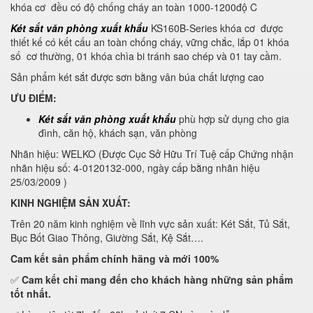
khóa cơ đều có độ chống cháy an toàn 1000-1200độ C
Két sắt văn phòng xuất khẩu
KS160B-Series khóa cơ được
thiết kế có kết cấu an toàn chống cháy, vững chắc, lắp 01 khóa
số cơ thường, 01 khóa chìa bi tránh sao chép và 01 tay cầm.
Sản phẩm két sắt được sơn bằng vân búa chất lượng cao
ƯU ĐIỂM:
Két sắt văn phòng xuất khẩu
phù hợp sử dụng cho gia
đình, căn hộ, khách sạn, văn phòng
Nhãn hiệu: WELKO (Được Cục Sở Hữu Trí Tuệ cấp Chứng nhận
nhãn hiệu số: 4-0120132-000, ngày cấp bằng nhãn hiệu
25/03/2009 )
KINH NGHIỆM SẢN XUẤT:
Trên 20 năm kinh nghiệm về lĩnh vực sản xuất: Két Sắt, Tủ Sắt,
Bục Bốt Giao Thông, Giường Sắt, Kệ Sắt….
Cam kết
sản phẩm chính hãng và mới 100%
✅
Cam kết
chỉ mang đến cho khách hàng những sản phẩm
tốt nhất.