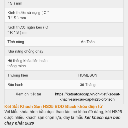
* S ) mm
Kích thước sử dụng ( C *
R * S ) mm
Kích thước ngăn kéo ( C
* R * S ) mm
Tính năng
An Toàn
Khả năng chống cháy
Hệ thống khóa liên hoàn
thông minh
Thương hiệu
HOMESUN
Bảo hành
36 Tháng
Xem chi tiết tại
https://ketsatcaocap.vn/chi-tiet/ket-sat-
khach-san-cao-cap-ks25-orbitech
Két Sắt Khách Sạn HS25 BDD Black khóa điện tử
Với kiểu khóa hình bầu dục, thao tác mở khóa đễ dàng, két HS25
được nhiều khách sạn chọn lựa, đây là mẫu
két khách sạn bán
chạy nhất 2020