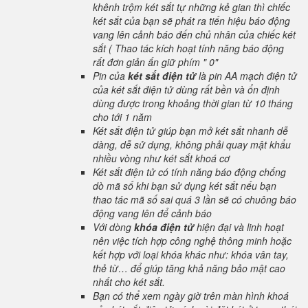
khênh trộm két sắt tự những kẻ gian thì chiếc
két sắt của bạn sẽ phát ra tiến hiệu báo động
vang lên cảnh báo đến chủ nhân của chiếc két
sắt ( Thao tác kích hoạt tính năng báo động
rất đơn giản ấn giữ phím " 0"
Pin của
két sắt điện tử
là pin AA mạch điện tử
của két sắt điện tử dùng rất bền và ổn định
dùng được trong khoảng thời gian từ 10 tháng
cho tới 1 năm
Két sắt điện tử giúp bạn mở két sắt nhanh dễ
dàng, dễ sử dụng, không phải quay mật khẩu
nhiều vòng như két sắt khoá cơ
Két sắt điện tử có tính năng báo động chống
dò mã số khi bạn sử dụng két sắt nếu bạn
thao tác mã số sai quá 3 lần sẽ có chuông báo
động vang lên để cảnh báo
Với dòng
khóa điện tử
hiện đại và linh hoạt
nên việc tích hợp công nghệ thông minh hoặc
kết hợp với loại khóa khác như: khóa vân tay,
thẻ từ… để giúp tăng khả năng bảo mật cao
nhất cho két sắt.
Bạn có thể xem ngày giờ trên màn hình khoá