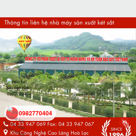
0982770404
back