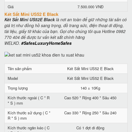
Giá
7.500.000 VNĐ
Két Sắt Mini US52 E Black
Két Sắt Mini US52E Black
là nơi an toàn để giữ những tài sản có
giá trị như đồng hồ sang trọng, đồ trang sức, điện thoại di động,
tài liệu, giấy tờ khác của bạn. Gọi cho chúng tôi qua Hotline 0982
770 404 để được tư vấn két sắt chính hãng
WELKO.
#SafesLuxuryHomeSafes
Tên sản phẩm
Két Sắt Mini US52 E Black
Model
Két Sắt Mini US52 E Black
Trọng lượng
140 ± 10Kg
Kích thước ngoài ( C * R
Cao 520 * Rộng 400 * Sâu 450
* S ) mm
Kích thước sử dụng ( C *
Cao 330 * Rộng 250 * Sâu 240
R * S ) mm
Kích thước ngăn kéo ( C
Có 1 đợt di động