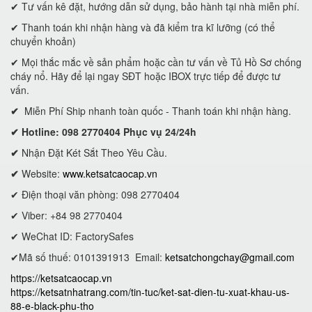
✔ Tư vấn kê đặt, hướng dẫn sử dụng, bảo hành tại nhà miễn phí.
✔ Thanh toán khi nhận hàng và đã kiểm tra kĩ lưỡng (có thể
chuyển khoản)
✔ Mọi thắc mắc về sản phẩm hoặc cần tư vấn về Tủ Hồ Sơ chống
cháy nổ. Hãy để lại ngay SĐT hoặc IBOX trực tiếp để được tư
vấn.
✔
Miễn Phí Ship nhanh toàn quốc - Thanh toán khi nhận hàng.
✔ Hotline: 098 2770404 Phục vụ 24/24h
✔
Nhận Đặt Két Sắt Theo Yêu Cầu.
✔
Website:
www.ketsatcaocap.vn
✔ Điện thoại văn phòng: 098 2770404
✔ Viber: +84 98 2770404
✔ WeChat ID: FactorySafes
✔Mã số thuế: 0101391913
Email:
ketsatchongchay@gmail.com
https://ketsatcaocap.vn
https://ketsatnhatrang.com/tin-tuc/ket-sat-dien-tu-xuat-khau-us-
88-e-black-phu-tho