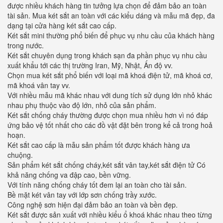
được nhiều khách hàng tin tưởng lựa chọn để đảm bảo an toàn
tài sản. Mua két sắt an toàn với các kiểu dáng và mẫu mã đẹp, đa
dạng tại cửa hàng két sắt cao cấp.
Két sắt mini thường phổ biến để phục vụ nhu cầu của khách hàng
trong nước.
Két sắt chuyên dụng trong khách sạn đa phần phục vụ nhu cầu
xuất khẩu tới các thị trường Iran, Mỹ, Nhật, Ấn độ vv.
Chọn mua két sắt phổ biến với loại mã khoá điện tử, mã khoá cơ,
mã khoá vân tay vv.
Với nhiều mẫu mã khác nhau với dung tích sử dụng lớn nhỏ khác
nhau phụ thuộc vào độ lớn, nhỏ của sản phẩm.
Két sắt chống cháy thường được chọn mua nhiều hơn vì nó đáp
ứng bảo vệ tốt nhất cho các đồ vật đặt bên trong kể cả trong hoả
hoạn.
Két sắt cao cấp là mẫu sản phẩm tốt được khách hàng ưa
chuộng.
Sản phẩm két sắt chống cháy,két sắt vân tay,két sắt điện tử Có
khả năng chống va đập cao, bền vững.
Với tính năng chống cháy tốt đem lại an toàn cho tài sản.
Bề mặt két vân tay với lớp sơn chống trầy xước.
Công nghệ sơn hiện đại đảm bảo an toàn và bền đẹp.
Két sắt được sản xuất với nhiều kiểu ổ khoá khác nhau theo từng