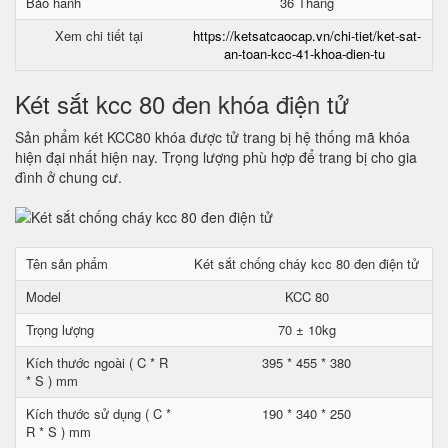
Bảo hành
36 Tháng
Xem chi tiết tại
https://ketsatcaocap.vn/chi-tiet/ket-sat-
an-toan-kcc-41-khoa-dien-tu
Két sắt kcc 80 đen khóa điện tử
Sản phẩm két KCC80 khóa được tử trang bị hệ thống mã khóa
hiện đại nhất hiện nay. Trọng lượng phù hợp để trang bị cho gia
đình ở chung cư.
Tên sản phẩm
Két sắt chống cháy kcc 80 đen điện tử
Model
KCC 80
Trọng lượng
70 ± 10kg
Kích thước ngoài ( C * R
395 * 455 * 380
* S ) mm
Kích thước sử dụng ( C *
190 * 340 * 250
R * S ) mm