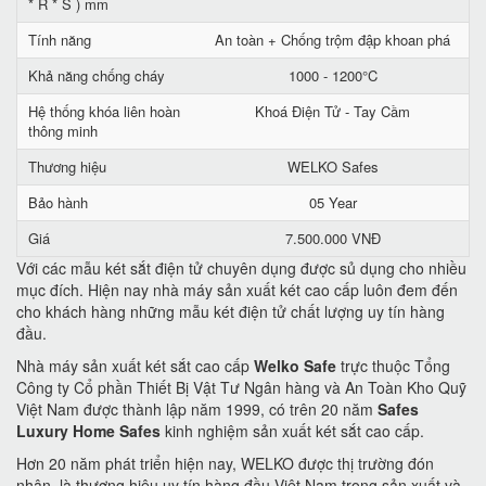
* R * S ) mm
Tính năng
An toàn + Chống trộm đập khoan phá
Khả năng chống cháy
1000 - 1200°C
Hệ thống khóa liên hoàn
Khoá Điện Tử - Tay Cầm
thông minh
Thương hiệu
WELKO Safes
Bảo hành
05 Year
Giá
7.500.000 VNĐ
Với các mẫu két sắt điện tử chuyên dụng được sủ dụng cho nhiều
mục đích. Hiện nay nhà máy sản xuất két cao cấp luôn đem đến
cho khách hàng những mẫu két điện tử chất lượng uy tín hàng
đầu.
Nhà máy sản xuất két sắt cao cấp
Welko Safe
trực thuộc Tổng
Công ty Cổ phần Thiết Bị Vật Tư Ngân hàng và An Toàn Kho Quỹ
Việt Nam được thành lập năm 1999, có trên 20 năm
Safes
Luxury Home Safes
kinh nghiệm sản xuất két sắt cao cấp.
Hơn 20 năm phát triển hiện nay, WELKO được thị trường đón
nhận, là thương hiệu uy tín hàng đầu Việt Nam trong sản xuất và