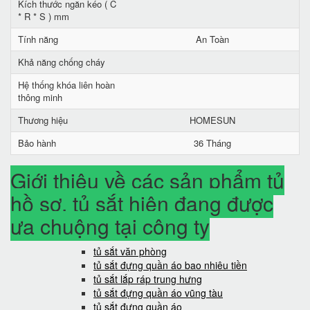
Kích thước ngăn kéo ( C
* R * S ) mm
Tính năng
An Toàn
Khả năng chống cháy
Hệ thống khóa liên hoàn
thông minh
Thương hiệu
HOMESUN
Bảo hành
36 Tháng
Giới thiệu về các sản phẩm tủ
hồ sơ, tủ sắt hiện đang được
ưa chuộng tại công ty
tủ sắt văn phòng
tủ sắt đựng quần áo bao nhiêu tiền
tủ sắt lắp ráp trung hưng
tủ sắt đựng quần áo vũng tàu
tủ sắt đựng quần áo