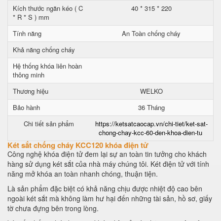
Kích thước ngăn kéo ( C
40 * 315 * 220
* R * S ) mm
Tính năng
An Toàn chống cháy
Khả năng chống cháy
Hệ thống khóa liên hoàn
thông minh
Thương hiệu
WELKO
Bảo hành
36 Tháng
Chi tiết sản phẩm
https://ketsatcaocap.vn/chi-tiet/ket-sat-
chong-chay-kcc-60-den-khoa-dien-tu
Két sắt chống cháy KCC120 khóa điện tử
Công nghệ khóa điện tử đem lại sự an toàn tin tưởng cho khách
hàng sử dụng két sắt của nhà máy chúng tôi. Két điện tử với tính
năng mở khóa an toàn nhanh chóng, thuận tiện.
Là sản phẩm đặc biệt có khả năng chịu được nhiệt độ cao bên
ngoài két sắt mà không làm hư hại đến những tài sản, hồ sơ, giấy
tờ chưa đựng bên trong lòng.