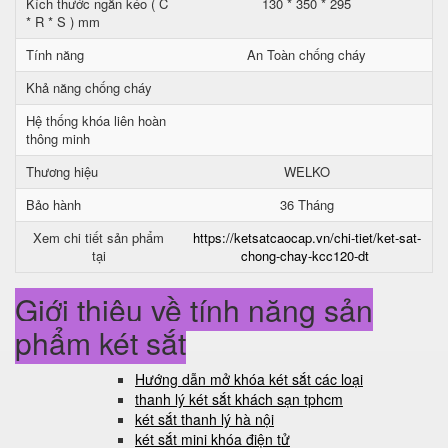
Kích thước ngăn kéo ( C
130 * 350 * 295
* R * S ) mm
Tính năng
An Toàn chống cháy
Khả năng chống cháy
Hệ thống khóa liên hoàn
thông minh
Thương hiệu
WELKO
Bảo hành
36 Tháng
Xem chi tiết sản phẩm
https://ketsatcaocap.vn/chi-tiet/ket-sat-
tại
chong-chay-kcc120-dt
Giới thiệu về tính năng sản
phẩm két sắt
Hướng dẫn mở khóa két sắt các loại
thanh lý két sắt khách sạn tphcm
két sắt thanh lý hà nội
két sắt mini khóa điện tử