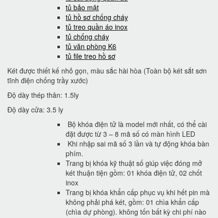
tủ bảo mật
tủ hồ sơ chống cháy
tủ treo quần áo inox
tủ chống cháy
tủ văn phòng K6
tủ file treo hồ sơ
Két được thiết kế nhỏ gọn, màu sắc hài hòa (Toàn bộ két sắt sơn
tĩnh điện chống trầy xước)
Độ dày thép thân: 1.5ly
Độ dày cửa: 3.5 ly
Bộ khóa điện tử là model mới nhất, có thể cài
đặt được từ 3 – 8 mã số có màn hình LED
Khi nhập sai mã số 3 lần và tự động khóa bàn
phím.
Trang bị khóa kỹ thuật số giúp việc đóng mở
két thuận tiện gồm: 01 khóa điện tử, 02 chốt
inox
Trang bị khóa khẩn cấp phục vụ khi hết pin mà
không phải phá két, gồm: 01 chìa khẩn cấp
(chìa dự phòng). không tốn bất kỳ chi phí nào