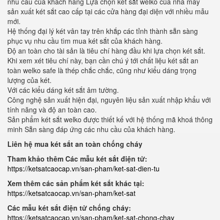
nhu cầu của khách hàng Lựa chọn két sắt welko của nhà máy
sản xuất két sắt cao cấp tại các cửa hàng đại diện với nhiều mẫu
mới.
Hệ thống đại lý két vân tay trên khắp các tỉnh thành sẵn sàng
phục vụ nhu cầu tìm mua két sắt của khách hàng.
Độ an toàn cho tài sản là tiêu chí hàng đầu khi lựa chọn két sắt.
Khi xem xét tiêu chí này, bạn cần chú ý tới chất liệu két sắt an
toàn welko safe là thép chắc chắc, cũng như kiểu dáng trọng
lượng của két.
Với các kiểu dáng két sắt âm tường.
Công nghệ sản xuất hiện đại, nguyên liệu sản xuất nhập khẩu với
tính năng và độ an toàn cao.
Sản phẩm két sắt welko được thiết kế với hệ thống mã khoá thông
minh Sẵn sàng đáp ứng các nhu cầu của khách hàng.
Liên hệ mua két sắt an toàn chống cháy
Tham khảo thêm Các mẫu két sắt điện tử:
https://ketsatcaocap.vn/san-pham/ket-sat-dien-tu
Xem thêm các sản phẩm két sắt khác tại:
https://ketsatcaocap.vn/san-pham/ket-sat
Các mẫu két sắt điện tử chống cháy:
https://ketsatcaocap.vn/san-pham/ket-sat-chong-chay