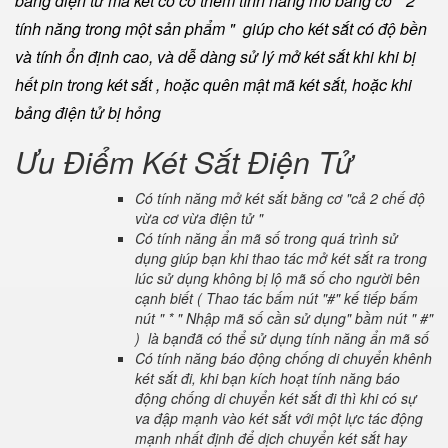
bằng điện tử mà két có có thêm tính năng mở bằng cơ " 2
tính năng trong một sản phẩm " giúp cho két sắt có độ bền
và tính ổn định cao, và dễ dàng sử lý mở két sắt khi khi bị
hết pin trong két sắt , hoặc quên mật mã két sắt, hoặc khi
bảng điện tử bị hỏng
Ưu Điểm Két Sắt Điện Tử
Có tính năng mở két sắt bằng cơ "cả 2 chế độ
vừa cơ vừa điện tử "
Có tính năng ẩn mã số trong quá trình sử
dụng giúp bạn khi thao tác mở két sắt ra trong
lúc sử dụng không bị lộ mã số cho người bên
cạnh biết ( Thao tác bấm nút "#" kế tiếp bấm
nút " * " Nhập mã số cần sử dụng" bầm nút " #"
) là bạnđã có thể sử dụng tính năng ẩn mã số
Có tính năng báo động chống di chuyển khênh
két sắt đi, khi bạn kích hoạt tính năng báo
động chống di chuyển két sắt đi thì khi có sự
va đập mạnh vào két sắt với một lực tác động
mạnh nhất định để dịch chuyển két sắt hay