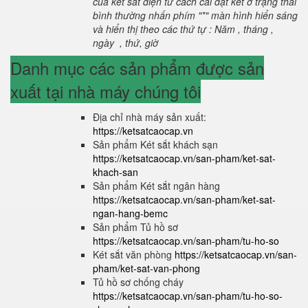
của két sắt điện tử cách cài đặt két ở trạng thái
bình thường nhấn phím "*" màn hình hiển sáng
và hiển thị theo các thứ tự : Năm , tháng ,
ngày , thứ, giờ
Danh mục các sản phẩm được sản
xuất tại nhà máy chúng tôi
Địa chỉ nhà máy sản xuất:
https://ketsatcaocap.vn
Sản phẩm Két sắt khách sạn
https://ketsatcaocap.vn/san-pham/ket-sat-
khach-san
Sản phẩm Két sắt ngân hàng
https://ketsatcaocap.vn/san-pham/ket-sat-
ngan-hang-bemc
Sản phẩm Tủ hồ sơ
https://ketsatcaocap.vn/san-pham/tu-ho-so
Két sắt văn phòng
https://ketsatcaocap.vn/san-
pham/ket-sat-van-phong
Tủ hồ sơ chống cháy
https://ketsatcaocap.vn/san-pham/tu-ho-so-