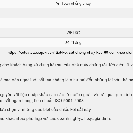
An Toàn chống cháy
WELKO
36 Tháng
https://ketsatcaocap.vn/chi-tiet/ket-sat-chong-chay-kcc-60-den-khoa-dien
 cho khách hàng sử dụng két sắt của nhà máy chúng tôi. Két điện tử vớ
ộ cao bên ngoài két sắt mà không làm hư hại đến những tài sản, hồ sơ
guyên vật liệu nhập khẩu cao cấp từ nước ngoài, và trải qua quá trình
két sắt ngân hàng, tiêu chuẩn ISO 9001-2008.
ựa chọn vì những đặc biệt của chiếc két sắt này.
hẩu khác nhau phù hợp với các doanh nghiệp hoặc gia đình.