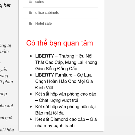
safes
ị hết
office cabinets
Hotel safe
Có thể bạn quan tâm
ông bị
" bầm
LIBERTY – Thương Hiệu Nội
Thất Cao Cấp, Mang Lại Không
i
Gian Sống Đẳng Cấp
uyển
LIBERTY Furniture – Sự Lựa
 vang
Chọn Hoàn Hảo Cho Mọi Gia
iữ phím
Đình Việt
rong
Két sắt hộp văn phòng cao cấp
– Chất lượng vượt trội
như két
Két sắt hộp văn phòng hiện đại –
Bảo mật tối đa
sai quá
Két sắt Diamond cao cấp – Giá
nhà máy cạnh tranh
oại khóa