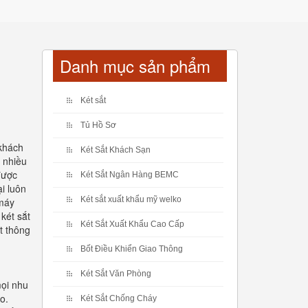
Danh mục sản phẩm
Két sắt
Tủ Hồ Sơ
 khách
Két Sắt Khách Sạn
i nhiều
được
Két Sắt Ngân Hàng BEMC
i luôn
Két sắt xuất khẩu mỹ welko
 máy
 két sắt
Két Sắt Xuất Khẩu Cao Cấp
t thông
Bốt Điều Khiển Giao Thông
Két Sắt Văn Phòng
mọi nhu
o.
Két Sắt Chống Cháy