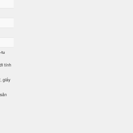
-tu
i tính
, giấy
 sản