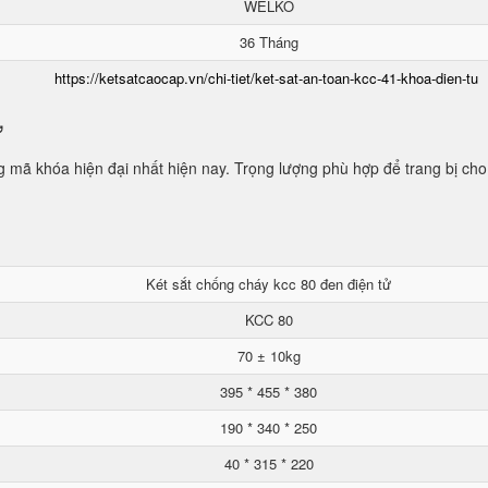
WELKO
36 Tháng
https://ketsatcaocap.vn/chi-tiet/ket-sat-an-toan-kcc-41-khoa-dien-tu
ử
mã khóa hiện đại nhất hiện nay. Trọng lượng phù hợp để trang bị cho
Két sắt chống cháy kcc 80 đen điện tử
KCC 80
70 ± 10kg
395 * 455 * 380
190 * 340 * 250
40 * 315 * 220