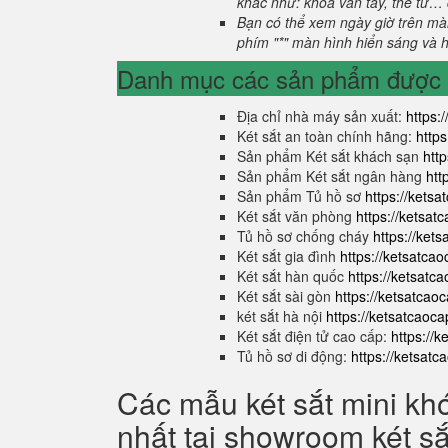
khác như: khóa vân tay, thẻ từ… 
Bạn có thể xem ngày giờ trên màn
phím "*" màn hình hiển sáng và hi
Danh mục các sản phẩm được s
Địa chỉ nhà máy sản xuất:
https:
Két sắt an toàn chính hãng:
http
Sản phẩm Két sắt khách sạn
htt
Sản phẩm Két sắt ngân hàng
htt
Sản phẩm Tủ hồ sơ
https://kets
Két sắt văn phòng
https://ketsa
Tủ hồ sơ chống cháy
https://ket
Két sắt gia đình
https://ketsatca
Két sắt hàn quốc
https://ketsatc
Két sắt sài gòn
https://ketsatcao
két sắt hà nội
https://ketsatcaoc
Két sắt điện tử cao cấp:
https://
Tủ hồ sơ di động:
https://ketsat
Các mẫu két sắt mini kh
nhất tại showroom két s