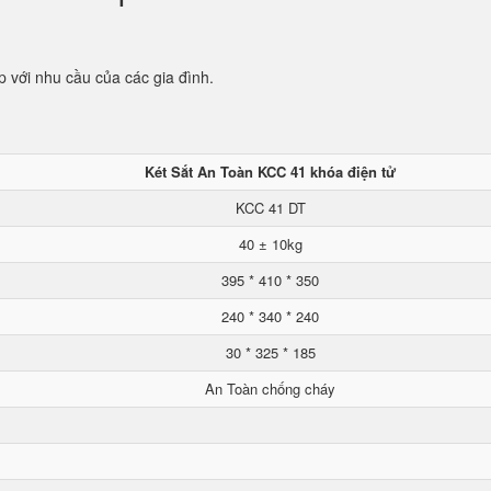
p với nhu cầu của các gia đình.
Két Sắt An Toàn KCC 41 khóa điện tử
KCC 41 DT
40 ± 10kg
395 * 410 * 350
240 * 340 * 240
30 * 325 * 185
An Toàn chống cháy