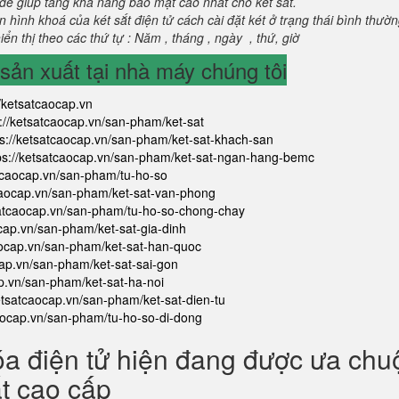
để giúp tăng khả năng bảo mật cao nhất cho két sắt.
 hình khoá của két sắt điện tử cách cài đặt két ở trạng thái bình thườ
ển thị theo các thứ tự : Năm , tháng , ngày , thứ, giờ
ản xuất tại nhà máy chúng tôi
//ketsatcaocap.vn
s://ketsatcaocap.vn/san-pham/ket-sat
ps://ketsatcaocap.vn/san-pham/ket-sat-khach-san
ps://ketsatcaocap.vn/san-pham/ket-sat-ngan-hang-bemc
atcaocap.vn/san-pham/tu-ho-so
tcaocap.vn/san-pham/ket-sat-van-phong
satcaocap.vn/san-pham/tu-ho-so-chong-chay
ocap.vn/san-pham/ket-sat-gia-dinh
aocap.vn/san-pham/ket-sat-han-quoc
cap.vn/san-pham/ket-sat-sai-gon
ap.vn/san-pham/ket-sat-ha-noi
ketsatcaocap.vn/san-pham/ket-sat-dien-tu
caocap.vn/san-pham/tu-ho-so-di-dong
óa điện tử hiện đang được ưa ch
ắt cao cấp