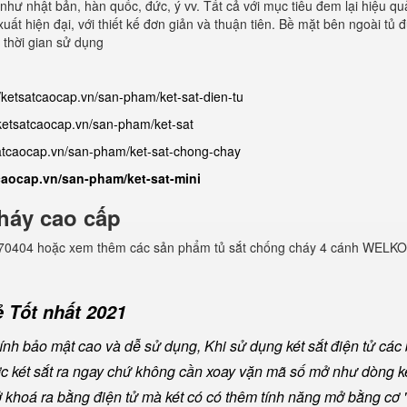
như nhật bản, hàn quốc, đức, ý vv. Tất cả với mục tiêu đem lại hiệu quả
ất hiện đại, với thiết kế đơn giản và thuận tiên. Bề mặt bên ngoài tủ 
 thời gian sử dụng
//ketsatcaocap.vn/san-pham/ket-sat-dien-tu
/ketsatcaocap.vn/san-pham/ket-sat
satcaocap.vn/san-pham/ket-sat-chong-chay
tcaocap.vn/san-pham/ket-sat-mini
háy cao cấp
982770404 hoặc xem thêm các sản phẩm tủ sắt chống cháy 4 cánh WELKO
 Tốt nhất 2021
nh bảo mật cao và dễ sử dụng, Khi sử dụng két sắt điện tử các
ược két sắt ra ngay chứ không cần xoay vặn mã số mở như dòng ké
khoá ra bằng điện tử mà két có có thêm tính năng mở bằng cơ "