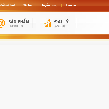
đổi mã két
Tin tức
Tuyển dụng
Liên hệ