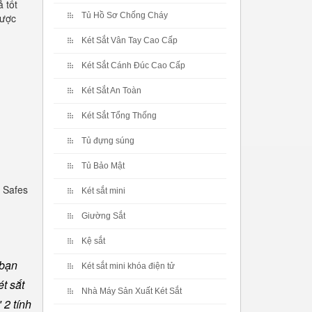
 tốt
Tủ Hồ Sơ Chống Cháy
được
Két Sắt Vân Tay Cao Cấp
Két Sắt Cánh Đúc Cao Cấp
Két Sắt An Toàn
Két Sắt Tổng Thống
Tủ đựng súng
Tủ Bảo Mật
 Safes
Két sắt mini
Giường Sắt
Kệ sắt
 bạn
Két sắt mini khóa điện tử
t sắt
Nhà Máy Sản Xuất Két Sắt
 2 tính