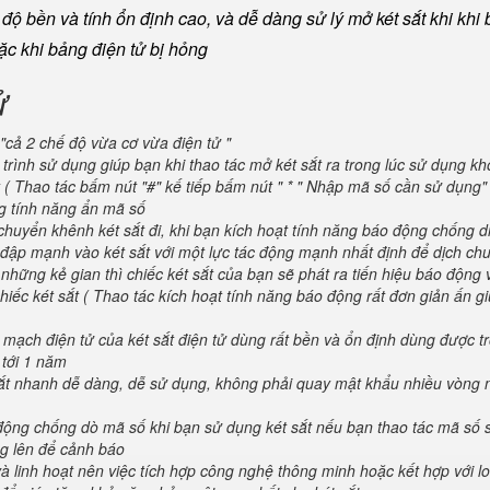
ộ bền và tính ổn định cao, và dễ dàng sử lý mở két sắt khi khi b
oặc khi bảng điện tử bị hỏng
ử
"cả 2 chế độ vừa cơ vừa điện tử "
trình sử dụng giúp bạn khi thao tác mở két sắt ra trong lúc sử dụng kh
 ( Thao tác bấm nút "#" kế tiếp bấm nút " * " Nhập mã số cần sử dụng
ng tính năng ẩn mã số
huyển khênh két sắt đi, khi bạn kích hoạt tính năng báo động chống d
va đập mạnh vào két sắt với một lực tác động mạnh nhất định để dịch ch
 những kẻ gian thì chiếc két sắt của bạn sẽ phát ra tiến hiệu báo động
iếc két sắt ( Thao tác kích hoạt tính năng báo động rất đơn giản ấn g
 mạch điện tử của két sắt điện tử dùng rất bền và ổn định dùng được t
 tới 1 năm
 sắt nhanh dễ dàng, dễ sử dụng, không phải quay mật khẩu nhiều vòng 
 động chống dò mã số khi bạn sử dụng két sắt nếu bạn thao tác mã số 
g lên để cảnh báo
và linh hoạt nên việc tích hợp công nghệ thông minh hoặc kết hợp với l