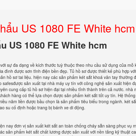
t khẩu US 1080 FE White hcm
hẩu US 1080 FE White hcm
với sự đa dạng về kích thước tuỳ thuộc theo nhu cầu sử dụng của mỗ
ia đình được sơn tĩnh điện bền đẹp. Tủ hồ sơ được thiết kế phù hợp vớ
uản hồ sơ tai liệu. hiện nay các sản phẩm két sắt khoá vân tay thường 
safesđược sản xuất tại nhà máy uy tín với công nghệ sản xuất hiện đạ
yên cung cấp tủ hồ sơ hiện đại tại nhiều tỉnh thành trên cả nước. nhà
ể khách hàng có thể lựa chọn được sản phẩm két sắt tốt uy tín. Hệ thống
iều năm liền được bầu chọn là sản phẩm tiêu biểu trong ngành. két sắ
ao su cố định hoặc trang bị bánh xe di động.
Hiện nay đơn vị sản xuất két sắt an toàn chống cháy sẵn sàng phục vụ 
c sản phẩm két sắt chất lương được sản xuất với nền tảng kỹ thuật ca