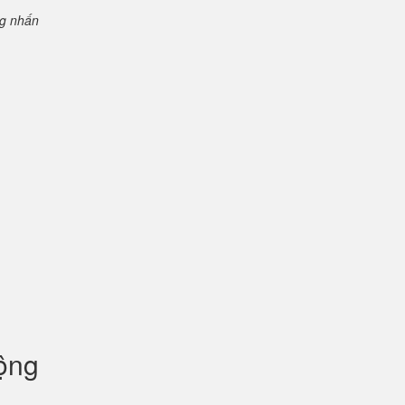
ng nhấn
uộng