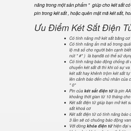
năng trong một sản phẩm " giúp cho két sắt có đ
pin trong két sắt , hoặc quên mật mã két sắt, h
Ưu Điểm Két Sắt Điện T
Có tính năng mở két sắt bằng cơ 
Có tính năng ẩn mã số trong quá 
lộ mã số cho người bên cạnh biết
nút " #" ) là bạnđã có thể sử dụ
Có tính năng báo động chống di c
chuyển két sắt đi thì khi có sự 
két sắt hay khênh trộm két sắt tự
lên cảnh báo đến chủ nhân của ch
" 0"
Pin của
két sắt điện tử
là pin AA
khoảng thời gian từ 10 tháng cho
Két sắt điện tử giúp bạn mở két
sắt khoá cơ
Két sắt điện tử có tính năng báo
3 lần sẽ có chuông báo động van
Với dòng
khóa điện tử
hiện đại 