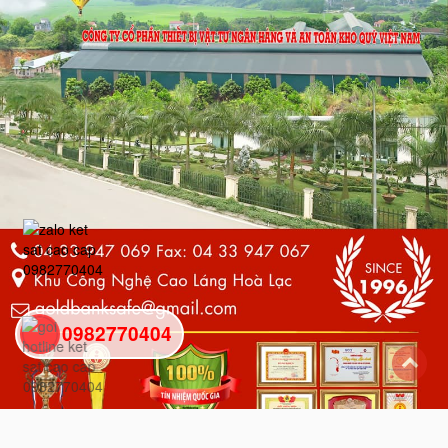
0982770404
back
to