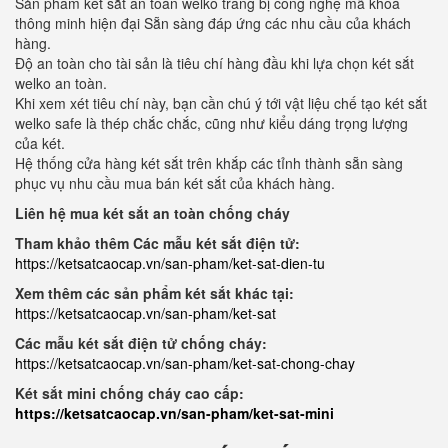
Sản phẩm két sắt an toàn welko trang bị công nghệ mã khoá
thông minh hiện đại Sẵn sàng đáp ứng các nhu cầu của khách
hàng.
Độ an toàn cho tài sản là tiêu chí hàng đầu khi lựa chọn két sắt
welko an toàn.
Khi xem xét tiêu chí này, bạn cần chú ý tới vật liệu chế tạo két sắt
welko safe là thép chắc chắc, cũng như kiểu dáng trọng lượng
của két.
Hệ thống cửa hàng két sắt trên khắp các tỉnh thành sẵn sàng
phục vụ nhu cầu mua bán két sắt của khách hàng.
Liên hệ mua két sắt an toàn chống cháy
Tham khảo thêm Các mẫu két sắt điện tử:
https://ketsatcaocap.vn/san-pham/ket-sat-dien-tu
Xem thêm các sản phẩm két sắt khác tại:
https://ketsatcaocap.vn/san-pham/ket-sat
Các mẫu két sắt điện tử chống cháy:
https://ketsatcaocap.vn/san-pham/ket-sat-chong-chay
Két sắt mini chống cháy cao cấp:
https://ketsatcaocap.vn/san-pham/ket-sat-mini