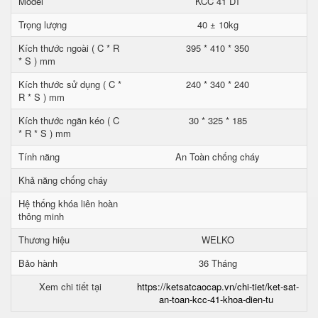
Model
KCC 41 DT
Trọng lượng
40 ± 10kg
Kích thước ngoài ( C * R
395 * 410 * 350
* S ) mm
Kích thước sử dụng ( C *
240 * 340 * 240
R * S ) mm
Kích thước ngăn kéo ( C
30 * 325 * 185
* R * S ) mm
Tính năng
An Toàn chống cháy
Khả năng chống cháy
Hệ thống khóa liên hoàn
thông minh
Thương hiệu
WELKO
Bảo hành
36 Tháng
Xem chi tiết tại
https://ketsatcaocap.vn/chi-tiet/ket-sat-
an-toan-kcc-41-khoa-dien-tu