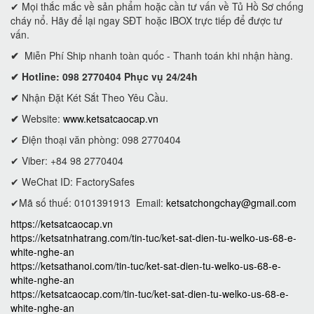
✔ Mọi thắc mắc về sản phẩm hoặc cần tư vấn về Tủ Hồ Sơ chống
cháy nổ. Hãy để lại ngay SĐT hoặc IBOX trực tiếp để được tư
vấn.
✔
Miễn Phí Ship nhanh toàn quốc - Thanh toán khi nhận hàng.
✔ Hotline: 098 2770404 Phục vụ 24/24h
✔
Nhận Đặt Két Sắt Theo Yêu Cầu.
✔
Website:
www.ketsatcaocap.vn
✔ Điện thoại văn phòng: 098 2770404
✔ Viber: +84 98 2770404
✔ WeChat ID: FactorySafes
✔Mã số thuế: 0101391913
Email:
ketsatchongchay@gmail.com
https://ketsatcaocap.vn
https://ketsatnhatrang.com/tin-tuc/ket-sat-dien-tu-welko-us-68-e-
white-nghe-an
https://ketsathanoi.com/tin-tuc/ket-sat-dien-tu-welko-us-68-e-
white-nghe-an
https://ketsatcaocap.com/tin-tuc/ket-sat-dien-tu-welko-us-68-e-
white-nghe-an