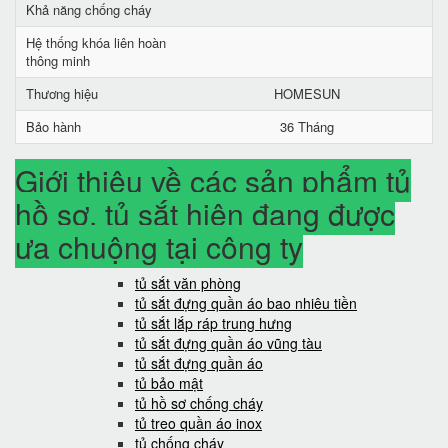
Khả năng chống cháy
Hệ thống khóa liên hoàn
thông minh
Thương hiệu
HOMESUN
Bảo hành
36 Tháng
Giới thiệu về các sản phẩm tủ
hồ sơ, tủ sắt hiện đang được
ưa chuộng tại công ty
tủ sắt văn phòng
tủ sắt đựng quần áo bao nhiêu tiền
tủ sắt lắp ráp trung hưng
tủ sắt đựng quần áo vũng tàu
tủ sắt đựng quần áo
tủ bảo mật
tủ hồ sơ chống cháy
tủ treo quần áo inox
tủ chống cháy