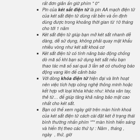
rất đơn giản ấn giữ phím " 0"
Pin của
két sắt điện tử
là pin AA mạch điện tử
của két sắt điện tử dùng rất bền và ổn định
dùng được trong khoảng thời gian từ 10 tháng
cho tới 1 năm
Két sắt điện tử giúp bạn mở két sắt nhanh dễ
dàng, dễ sử dụng, không phải quay mật khẩu
nhiều vòng như két sắt khoá cơ
Két sắt điện tử có tính năng báo động chống
dò mã số khi bạn sử dụng két sắt nếu bạn
thao tác mã số sai quá 3 lần sẽ có chuông báo
động vang lên để cảnh báo
Với dòng
khóa điện tử
hiện đại và linh hoạt
nên việc tích hợp công nghệ thông minh hoặc
kết hợp với loại khóa khác như: khóa vân tay,
thẻ từ… để giúp tăng khả năng bảo mật cao
nhất cho két sắt.
Bạn có thể xem ngày giờ trên màn hình khoá
của két sắt điện tử cách cài đặt két ở trạng thái
bình thường nhấn phím "*" màn hình hiển sáng
và hiển thị theo các thứ tự : Năm , tháng ,
ngày , thứ, giờ