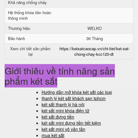
Khả năng chống cháy
Hệ thống khóa liên hoàn
thông minh
Thương hiệu
WELKO
Bảo hành
36 Tháng
Xem chi tiết sản phẩm
https://ketsatcaocap.vn/chi-tiet/ket-sat-
tại
chong-chay-kcc120-dt
Giới thiệu về tính năng sản
phẩm két sắt
Hướng dẫn mở khóa két sắt các loại
thanh lý két sắt khách sạn tphcm
két sắt thanh lý hà nội
két sắt mini khóa điện tử
két sắt đựng tiền
két sắt mini đựng tiền tiết kiệm
két sắt mini võ văn tần
mua két sắt