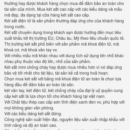
thường hay được khách hàng chọn mua để đảm bảo an toàn cho
tài sản của mình. Mua két sắt cao cấp với các kiểu dáng và mẫu
mã đẹp, đa dạng tại cửa hàng két sắt cao cấp.
Két sắt điện tử là sản phẩm thường đáp ứng cho của khách hàng
trong nước.
Két sắt chuyên dụng trong khách sạn được hướng đến mục tiêu
xuất khẩu tới thị trường EU, Châu âu, Mỹ theo tiêu chuẩn quốc tế.
Thị trường két sắt phổ biến với sản phẩm mã khoá điện tử, mã
khoá cơ, mã khoá vân tay vv.
Với nhiều mẫu mã khác nhau với dung tích sử dụng lớn nhỏ khác
nhau phụ thuộc vào độ lớn, nhỏ của sản phẩm.
Két sắt mini chống cháy hay được mua nhiều hơn vì nó đáp ứng
bảo vệ tốt nhất cho tài liệu, tài sản kể cả trong hoả hoạn.
Chọn mua két sắt với bảng mã khoá điện tử an toàn là chọn lựa
hàng đầu để đảm bảo an toàn tài sản.
két vân tay, két điện tử, két chống cháy của đại lý uỷ quyền cung
cấp két sắt là lựa chọn tốt cho khách hàng tại việt nam.
Với Chất liệu thép cao cấp sơn tĩnh điện xanh đen vv, phù hợp với
mọi không gian văn phòng.
Với các kiểu dáng két sắt đứng.
Công nghệ sản xuất hiện đại, nguyên liệu sản xuất nhập khẩu với
tính năng và độ an toàn cao.