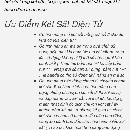
hết pin trong két sắt , hoặc quên mật mã két sắt, hoặc khi
bảng điện tử bị hỏng
Ưu Điểm Két Sắt Điện Tử
Có tính năng mở két sắt bằng cơ "cả 2 chế độ
vừa cơ vừa điện tử "
Có tính năng ẩn mã số trong quá trình sử
dụng giúp bạn khi thao tác mở két sắt ra trong
lúc sử dụng không bị lộ mã số cho người bên
cạnh biết ( Thao tác bấm nút "#" kế tiếp bấm
nút " * " Nhập mã số cần sử dụng" bầm nút " #"
) là bạnđã có thể sử dụng tính năng ẩn mã số
Có tính năng báo động chống di chuyển khênh
két sắt đi, khi bạn kích hoạt tính năng báo
động chống di chuyển két sắt đi thì khi có sự
va đập mạnh vào két sắt với một lực tác động
mạnh nhất định để dịch chuyển két sắt hay
khênh trộm két sắt tự những kẻ gian thì chiếc
két sắt của bạn sẽ phát ra tiến hiệu báo động
vang lên cảnh báo đến chủ nhân của chiếc két
sắt ( Thao tác kích hoạt tính năng báo động