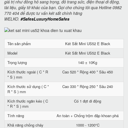
giá trị như đồng hồ sang trọng, đồ trang sức, điện thoại di động,
tài liệu, giấy tờ khác của bạn. Gọi cho chúng tôi qua Hotline 0982
770 404 để được tư vấn két sắt chính hãng
WELKO.
#SafesLuxuryHomeSafes
Tên sản phẩm
Két Sắt Mini US52 E Black
Model
Két Sắt Mini US52 E Black
Trọng lượng
140 ± 10Kg
Kích thước ngoài ( C * R
Cao 520 * Rộng 400 * Sâu 450
* S ) mm
Kích thước sử dụng ( C *
Cao 330 * Rộng 250 * Sâu 240
R * S ) mm
Kích thước ngăn kéo ( C
Có 1 đợt di động
* R * S ) mm
Tính năng
An toàn + Chống trộm đập khoan phá
Khả năng chống cháy
1000 - 1200°C