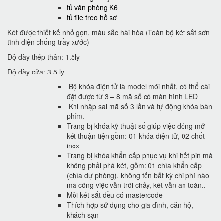
tủ văn phòng K6
tủ file treo hồ sơ
Két được thiết kế nhỏ gọn, màu sắc hài hòa (Toàn bộ két sắt sơn
tĩnh điện chống trầy xước)
Độ dày thép thân: 1.5ly
Độ dày cửa: 3.5 ly
Bộ khóa điện tử là model mới nhất, có thể cài
đặt được từ 3 – 8 mã số có màn hình LED
Khi nhập sai mã số 3 lần và tự động khóa bàn
phím.
Trang bị khóa kỹ thuật số giúp việc đóng mở
két thuận tiện gồm: 01 khóa điện tử, 02 chốt
inox
Trang bị khóa khẩn cấp phục vụ khi hết pin mà
không phải phá két, gồm: 01 chìa khẩn cấp
(chìa dự phòng). không tốn bất kỳ chi phí nào
mà công việc vẫn trôi chảy, két vẫn an toàn..
Mỗi két sắt đều có mastercode
Thích hợp sử dụng cho gia đình, căn hộ,
khách sạn