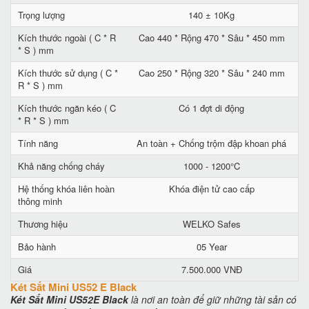
Trọng lượng
140 ± 10Kg
Kích thước ngoài ( C * R
Cao 440 * Rộng 470 * Sâu * 450 mm
* S ) mm
Kích thước sử dụng ( C *
Cao 250 * Rộng 320 * Sâu * 240 mm
R * S ) mm
Kích thước ngăn kéo ( C
Có 1 đợt di động
* R * S ) mm
Tính năng
An toàn + Chống trộm đập khoan phá
Khả năng chống cháy
1000 - 1200°C
Hệ thống khóa liên hoàn
Khóa điện tử cao cấp
thông minh
Thương hiệu
WELKO Safes
Bảo hành
05 Year
Giá
7.500.000 VNĐ
Két Sắt Mini US52 E Black
Két Sắt Mini US52E Black
là nơi an toàn để giữ những tài sản có