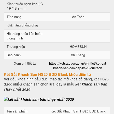
Kích thước ngăn kéo ( C
* R * S ) mm
Tính năng
An Toàn
Khả năng chống cháy
Hệ thống khóa liên hoàn
thông minh
Thương hiệu
HOMESUN
Bảo hành
36 Tháng
Xem chi tiết tại
https://ketsatcaocap.vn/chi-tiet/ket-sat-
khach-san-cao-cap-ks25-orbitech
Két Sắt Khách Sạn HS25 BDD Black khóa điện tử
Với kiểu khóa hình bầu dục, thao tác mở khóa đễ dàng, két HS25
được nhiều khách sạn chọn lựa, đây là mẫu
két khách sạn bán
chạy nhất 2020
Tên sản phẩm
Két Sắt Khách Sạn HS25 BDD Black