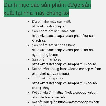
Danh mục các sản phẩm được sản
xuất tại nhà máy chúng tôi
Địa chỉ nhà máy sản xuất:
https://ketsatcaocap.vn
Sản phẩm Két sắt khách sạn
https://ketsatcaocap.vn/san-pham/ket-sat-
khach-san
Sản phẩm Két sắt ngân hàng
https://ketsatcaocap.vn/san-pham/ket-sat-
ngan-hang-bemc
Sản phẩm Tủ hồ sơ
https://ketsatcaocap.vn/san-pham/tu-ho-so
Két sắt văn phòng
https://ketsatcaocap.vn/san-
pham/ket-sat-van-phong
Tủ hồ sơ chống cháy
https://ketsatcaocap.vn/san-pham/tu-ho-so-
chong-chay
Két sắt gia đình
https://ketsatcaocap.vn/san-
pham/ket-sat-gia-dinh
Két sắt hàn quốc
https://ketsatcaocap.vn/san-