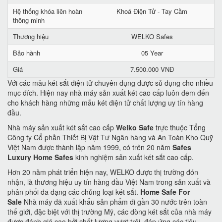
Hệ thống khóa liên hoàn
Khoá Điện Tử - Tay Cầm
thông minh
Thương hiệu
WELKO Safes
Bảo hành
05 Year
Giá
7.500.000 VNĐ
Với các mẫu két sắt điện tử chuyên dụng được sủ dụng cho nhiều
mục đích. Hiện nay nhà máy sản xuất két cao cấp luôn đem đến
cho khách hàng những mẫu két điện tử chất lượng uy tín hàng
đầu.
Nhà máy sản xuất két sắt cao cấp
Welko Safe
trực thuộc Tổng
Công ty Cổ phần Thiết Bị Vật Tư Ngân hàng và An Toàn Kho Quỹ
Việt Nam được thành lập năm 1999, có trên 20 năm
Safes
Luxury Home Safes
kinh nghiệm sản xuất két sắt cao cấp.
Hơn 20 năm phát triển hiện nay, WELKO được thị trường đón
nhận, là thương hiệu uy tín hàng đầu Việt Nam trong sản xuất và
phân phối đa dạng các chủng loại két sắt.
Home Safe For
Sale
Nhà máy đã xuất khẩu sản phẩm đi gần 30 nước trên toàn
thế giới, đặc biệt với thị trường Mỹ, các dòng két sắt của nhà máy
được đánh giá cao bởi chất lượng vượt trội, đáp ứng các tiêu