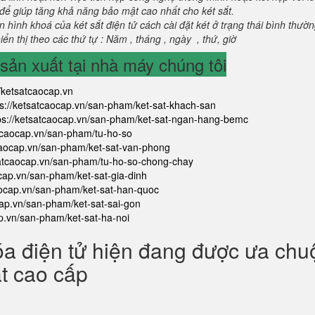
để giúp tăng khả năng bảo mật cao nhất cho két sắt.
 hình khoá của két sắt điện tử cách cài đặt két ở trạng thái bình thườ
ển thị theo các thứ tự : Năm , tháng , ngày , thứ, giờ
ản xuất tại nhà máy chúng tôi
//ketsatcaocap.vn
ps://ketsatcaocap.vn/san-pham/ket-sat-khach-san
ps://ketsatcaocap.vn/san-pham/ket-sat-ngan-hang-bemc
atcaocap.vn/san-pham/tu-ho-so
tcaocap.vn/san-pham/ket-sat-van-phong
satcaocap.vn/san-pham/tu-ho-so-chong-chay
ocap.vn/san-pham/ket-sat-gia-dinh
aocap.vn/san-pham/ket-sat-han-quoc
cap.vn/san-pham/ket-sat-sai-gon
ap.vn/san-pham/ket-sat-ha-noi
óa điện tử hiện đang được ưa ch
ắt cao cấp