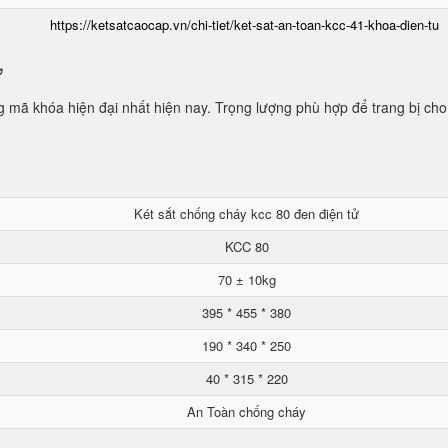
https://ketsatcaocap.vn/chi-tiet/ket-sat-an-toan-kcc-41-khoa-dien-tu
ử
mã khóa hiện đại nhất hiện nay. Trọng lượng phù hợp để trang bị cho
Két sắt chống cháy kcc 80 đen điện tử
KCC 80
70 ± 10kg
395 * 455 * 380
190 * 340 * 250
40 * 315 * 220
An Toàn chống cháy