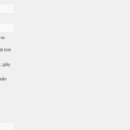
-tu
i tính
, giấy
 sản