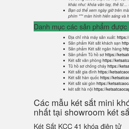
khác như: khóa vân tay, thẻ từ… 
Bạn có thể xem ngày giờ trên màn
phím "*" màn hình hiển sáng và hi
Danh mục các sản phẩm được s
Địa chỉ nhà máy sản xuất:
https:
Sản phẩm Két sắt khách sạn
htt
Sản phẩm Két sắt ngân hàng
htt
Sản phẩm Tủ hồ sơ
https://kets
Két sắt văn phòng
https://ketsa
Tủ hồ sơ chống cháy
https://ket
Két sắt gia đình
https://ketsatca
Két sắt hàn quốc
https://ketsatc
Két sắt sài gòn
https://ketsatcao
két sắt hà nội
https://ketsatcaoc
Các mẫu két sắt mini kh
nhất tại showroom két s
Két Sắt KCC 41 khóa điện tử