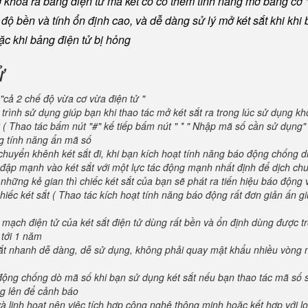
khoá ra bằng điện tử mà két có có thêm tính năng mở bằng cơ "
ộ bền và tính ổn định cao, và dễ dàng sử lý mở két sắt khi khi b
oặc khi bảng điện tử bị hỏng
ử
"cả 2 chế độ vừa cơ vừa điện tử "
trình sử dụng giúp bạn khi thao tác mở két sắt ra trong lúc sử dụng kh
 ( Thao tác bấm nút "#" kế tiếp bấm nút " * " Nhập mã số cần sử dụng
ng tính năng ẩn mã số
huyển khênh két sắt đi, khi bạn kích hoạt tính năng báo động chống d
va đập mạnh vào két sắt với một lực tác động mạnh nhất định để dịch ch
 những kẻ gian thì chiếc két sắt của bạn sẽ phát ra tiến hiệu báo động
iếc két sắt ( Thao tác kích hoạt tính năng báo động rất đơn giản ấn g
 mạch điện tử của két sắt điện tử dùng rất bền và ổn định dùng được t
 tới 1 năm
 sắt nhanh dễ dàng, dễ sử dụng, không phải quay mật khẩu nhiều vòng 
 động chống dò mã số khi bạn sử dụng két sắt nếu bạn thao tác mã số 
g lên để cảnh báo
và linh hoạt nên việc tích hợp công nghệ thông minh hoặc kết hợp với l