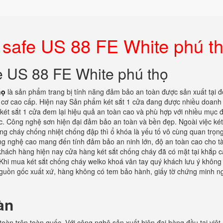
o safe US 88 FE White phú t
afe US 88 FE White phú thọ
họ
là sản phẩm trang bị tính năng đảm bảo an toàn được sản xuất tại đ
oá cơ cao cấp. Hiện nay Sản phẩm két sắt 1 cửa đang được nhiều doanh
ét sắt 1 cửa đem lại hiệu quả an toàn cao và phù hợp với nhiều mục 
ớc. Công nghệ sơn hiện đại đảm bảo an toàn và bền đẹp. Ngoài việc két
ống cháy chống nhiệt chống đập thì ổ khóa là yếu tố vô cùng quan trọn
ông nghệ cao mang đến tính đảm bảo an ninh lớn, độ an toàn cao cho tà
hách hàng hiện nay cửa hàng két sắt chống cháy đã có mặt tại khắp c
Khi mua két sắt chống cháy welko khoá vân tay quý khách lưu ý không
guồn gốc xuất xứ, hàng không có tem bảo hành, giấy tờ chứng minh n
àn
toàn trên toàn quốc. Với công nghệ sản xuất hiện đại hàng đầu tại việt