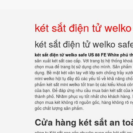
két sắt điện tử welk
két sắt điện tử welko s
két sắt điện tử welko safe US 88 FE White phú t
sản xuất két sắt cao cấp. Với trang bị hệ thống kh
chọn mua để trang bị sử dụng cho mình. Sản phẩm k
dụng. Bề mặt két vân tay với lớp sơn chống trầy xư
mini welko hội tụ đầy đủ các yếu tố về khả năng ch
phẩm két sắt mini welko tốt tran bị các kiểu khoá c
của bạn. Để đáp ứng nhu cầu mua bán két sắt của k
thành phố. Nhằm phục vụ tốt nhất cho khách hàng. 
chọn mua két không rõ nguồn gốc, hàng không rõ n
gốc chất lượng sản phẩm.
Cửa hàng két sắt an to
công ty Két sắt cao cấp chuyên cung cấp két sắt an 