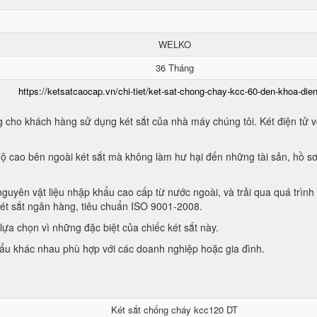
WELKO
36 Tháng
https://ketsatcaocap.vn/chi-tiet/ket-sat-chong-chay-kcc-60-den-khoa-dien
 cho khách hàng sử dụng két sắt của nhà máy chúng tôi. Két điện tử vớ
ộ cao bên ngoài két sắt mà không làm hư hại đến những tài sản, hồ sơ
guyên vật liệu nhập khẩu cao cấp từ nước ngoài, và trải qua quá trình
két sắt ngân hàng, tiêu chuẩn ISO 9001-2008.
ựa chọn vì những đặc biệt của chiếc két sắt này.
hẩu khác nhau phù hợp với các doanh nghiệp hoặc gia đình.
Két sắt chống cháy kcc120 DT