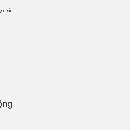
ng nhấn
uộng