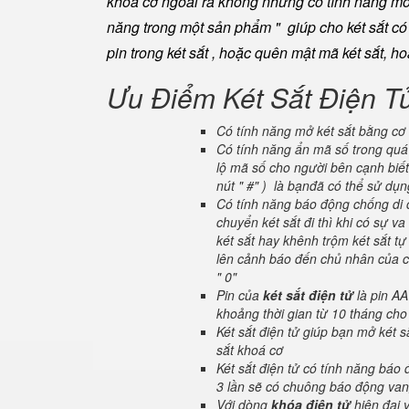
khoá cơ ngoài ra không những có tính năng mở 
năng trong một sản phẩm " giúp cho két sắt có đ
pin trong két sắt , hoặc quên mật mã két sắt, h
Ưu Điểm Két Sắt Điện T
Có tính năng mở két sắt bằng cơ 
Có tính năng ẩn mã số trong quá 
lộ mã số cho người bên cạnh biết
nút " #" ) là bạnđã có thể sử dụ
Có tính năng báo động chống di c
chuyển két sắt đi thì khi có sự 
két sắt hay khênh trộm két sắt tự
lên cảnh báo đến chủ nhân của ch
" 0"
Pin của
két sắt điện tử
là pin AA
khoảng thời gian từ 10 tháng cho
Két sắt điện tử giúp bạn mở két
sắt khoá cơ
Két sắt điện tử có tính năng báo
3 lần sẽ có chuông báo động van
Với dòng
khóa điện tử
hiện đại 