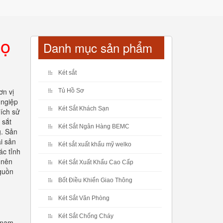
họ
Danh mục sản phẩm
Két sắt
ơn vị
Tủ Hồ Sơ
 ngiệp
Két Sắt Khách Sạn
đích sử
 sắt
Két Sắt Ngân Hàng BEMC
g. Sản
i sản
Két sắt xuất khẩu mỹ welko
ác tỉnh
 nên
Két Sắt Xuất Khẩu Cao Cấp
guồn
Bốt Điều Khiển Giao Thông
Két Sắt Văn Phòng
Két Sắt Chống Cháy
 nam.