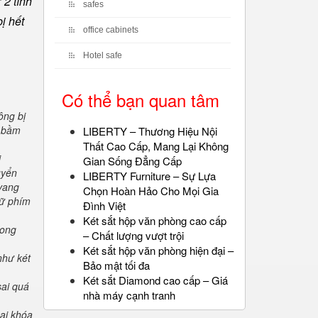
 2 tính
safes
ị hết
office cabinets
Hotel safe
Có thể bạn quan tâm
ông bị
" bầm
LIBERTY – Thương Hiệu Nội
Thất Cao Cấp, Mang Lại Không
i
Gian Sống Đẳng Cấp
uyển
LIBERTY Furniture – Sự Lựa
 vang
Chọn Hoàn Hảo Cho Mọi Gia
iữ phím
Đình Việt
Két sắt hộp văn phòng cao cấp
rong
– Chất lượng vượt trội
Két sắt hộp văn phòng hiện đại –
như két
Bảo mật tối đa
Két sắt Diamond cao cấp – Giá
sai quá
nhà máy cạnh tranh
oại khóa