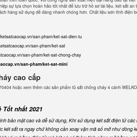
ệp sự lựa chọn hoàn hảo tốt nhất để lưu trữ hồ sơ tài liệu. két sắt an 
khách hàng sử dụng dễ dàng nhanh chóng hơn. Chất liệu sơn tĩnh điện b
//ketsatcaocap.vn/san-pham/ket-sat-dien-tu
/ketsatcaocap.vn/san-pham/ket-sat
satcaocap.vn/san-pham/ket-sat-chong-chay
tcaocap.vn/san-pham/ket-sat-mini
háy cao cấp
982770404 hoặc xem thêm các sản phẩm tủ sắt chống cháy 4 cánh WELKO
 Tốt nhất 2021
nh bảo mật cao và dễ sử dụng, Khi sử dụng két sắt điện tử các
ược két sắt ra ngay chứ không cần xoay vặn mã số mở như dòng ké