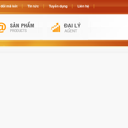
đổi mã két
Tin tức
Tuyển dụng
Liên hệ