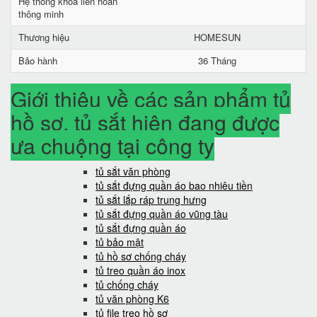
Hệ thống khóa liên hoàn
thông minh
Thương hiệu
HOMESUN
Bảo hành
36 Tháng
Giới thiệu về các sản phẩm tủ
hồ sơ, tủ sắt hiện đang được
ưa chuộng tại công ty
tủ sắt văn phòng
tủ sắt đựng quần áo bao nhiêu tiền
tủ sắt lắp ráp trung hưng
tủ sắt đựng quần áo vũng tàu
tủ sắt đựng quần áo
tủ bảo mật
tủ hồ sơ chống cháy
tủ treo quần áo inox
tủ chống cháy
tủ văn phòng K6
tủ file treo hồ sơ