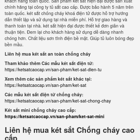
khách hàng toàn quốc. Sản phẩm két sắt hiện đại được sản xuất
chính hãng tại công ty tủ sắt cao cấp. Được bảo hành 5 năm trên
toàn quốc. két sắt chống cháy khoá điện tử được hỗ trợ hướng
dẫn thiết lập và sử dụng tại nhà miễn phí. Hỗ trợ giao hàng và
thanh toán tại nhà. két sắt hiện đại được thiết kế đơn giản và
thuận tiện. Đem lại cho khách hàng sử dụng dễ dàng nhanh
chóng hơn. Chất liệu sơn tĩnh điện bề mặt. Giúp tủ luôn bóng đẹp
bền mầu.
Liên hệ mua két sắt an toàn chống cháy
Tham khảo thêm Các mẫu két sắt điện tử:
https://ketsatcaocap.vn/san-pham/ket-sat-dien-tu
Xem thêm các sản phẩm két sắt khác tại:
https://ketsatcaocap.vn/san-pham/ket-sat
Các mẫu két sắt điện tử chống cháy:
https://ketsatcaocap.vn/san-pham/ket-sat-chong-chay
Két sắt mini chống cháy cao cấp:
https://ketsatcaocap.vn/san-pham/ket-sat-mini
Liên hệ mua két sắt Chống cháy cao
cấp