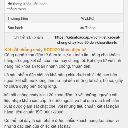
Hệ thống khóa liên hoàn
thông minh
Thương hiệu
WELKO
Bảo hành
36 Tháng
Chi tiết sản phẩm
https://ketsatcaocap.vn/chi-tiet/ket-sat-
chong-chay-kcc-60-den-khoa-dien-tu
Két sắt chống cháy KCC120 khóa điện tử
Công nghệ khóa điện tử đem lại sự an toàn tin tưởng cho khách
hàng sử dụng két sắt của nhà máy chúng tôi. Két điện tử với tính
năng mở khóa an toàn nhanh chóng, thuận tiện.
Là sản phẩm đặc biệt có khả năng chịu được nhiệt độ cao bên
ngoài két sắt mà không làm hư hại đến những tài sản, hồ sơ, giấy
tờ chưa đựng bên trong lòng.
két sắt chống cháy kcc 120 khóa điện tử với những nguyên vật
liệu nhập khẩu cao cấp từ nước ngoài, và trải qua quá trình sản
xuất được giám sát chặt chẽ, với những tiêu chuẩn két sắt ngân
hàng, tiêu chuẩn ISO 9001-2008.
Có thể nói đây là sản phẩm được nhiều khách hàng lựa chọn vì
những đặc biệt của chiếc két sắt này.