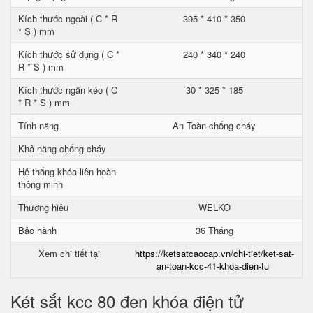
Kích thước ngoài ( C * R
395 * 410 * 350
* S ) mm
Kích thước sử dụng ( C *
240 * 340 * 240
R * S ) mm
Kích thước ngăn kéo ( C
30 * 325 * 185
* R * S ) mm
Tính năng
An Toàn chống cháy
Khả năng chống cháy
Hệ thống khóa liên hoàn
thông minh
Thương hiệu
WELKO
Bảo hành
36 Tháng
Xem chi tiết tại
https://ketsatcaocap.vn/chi-tiet/ket-sat-
an-toan-kcc-41-khoa-dien-tu
Két sắt kcc 80 đen khóa điện tử