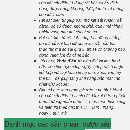
của két sắt điện tử dùng rất bền và ổn định
dùng được trong khoảng thời gian từ 10 tháng
cho tới 1 năm
Két sắt điện tử giúp bạn mở két sắt nhanh dễ
dàng, dễ sử dụng, không phải quay mật khẩu
nhiều vòng như két sắt khoá cơ
Két sắt điện tử có tính năng báo động chống
dò mã số khi bạn sử dụng két sắt nếu bạn
thao tác mã số sai quá 3 lần sẽ có chuông báo
động vang lên để cảnh báo
Với dòng
khóa điện tử
hiện đại và linh hoạt
nên việc tích hợp công nghệ thông minh hoặc
kết hợp với loại khóa khác như: khóa vân tay,
thẻ từ… để giúp tăng khả năng bảo mật cao
nhất cho két sắt.
Bạn có thể xem ngày giờ trên màn hình khoá
của két sắt điện tử cách cài đặt két ở trạng thái
bình thường nhấn phím "*" màn hình hiển sáng
và hiển thị theo các thứ tự : Năm , tháng ,
ngày , thứ, giờ
Danh mục các sản phẩm được sản