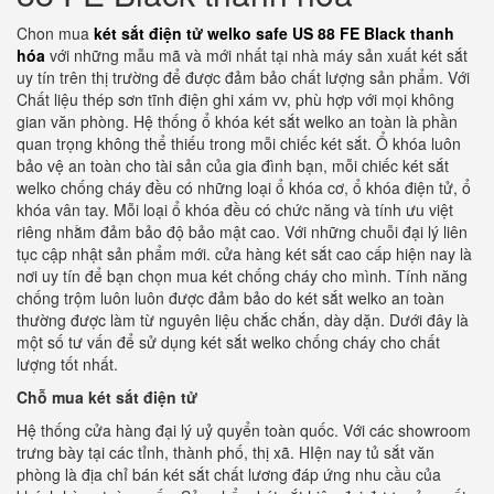
Chon mua
két sắt điện tử welko safe US 88 FE Black thanh
hóa
với những mẫu mã và mới nhất tại nhà máy sản xuất két sắt
uy tín trên thị trường để được đảm bảo chất lượng sản phẩm. Với
Chất liệu thép sơn tĩnh điện ghi xám vv, phù hợp với mọi không
gian văn phòng. Hệ thống ổ khóa két sắt welko an toàn là phần
quan trọng không thể thiếu trong mỗi chiếc két sắt. Ổ khóa luôn
bảo vệ an toàn cho tài sản của gia đình bạn, mỗi chiếc két sắt
welko chống cháy đều có những loại ổ khóa cơ, ổ khóa điện tử, ổ
khóa vân tay. Mỗi loại ổ khóa đều có chức năng và tính ưu việt
riêng nhằm đảm bảo độ bảo mật cao. Với những chuỗi đại lý liên
tục cập nhật sản phẩm mới. cửa hàng két sắt cao cấp hiện nay là
nơi uy tín để bạn chọn mua két chống cháy cho mình. Tính năng
chống trộm luôn luôn được đảm bảo do két sắt welko an toàn
thường được làm từ nguyên liệu chắc chắn, dày dặn. Dưới đây là
một số tư vấn để sử dụng két sắt welko chống cháy cho chất
lượng tốt nhất.
Chỗ mua két sắt điện tử
Hệ thống cửa hàng đại lý uỷ quyển toàn quốc. Với các showroom
trưng bày tại các tỉnh, thành phố, thị xã. HIện nay tủ sắt văn
phòng là địa chỉ bán két sắt chất lương đáp ứng nhu cầu của