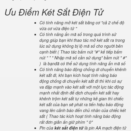
Ưu Điểm Két Sắt Điện Tử
Có tính năng mở két sắt bằng cơ "cả 2 chế độ
vừa cơ vừa điện tử "
Có tính năng ẩn mã số trong quá trình sử
dụng giúp bạn khi thao tác mở két sắt ra trong
lúc sử dụng không bị lộ mã số cho người bên
cạnh biết ( Thao tác bấm nút "#" kế tiếp bấm
nút " * " Nhập mã số cần sử dụng" bầm nút " #"
) là bạnđã có thể sử dụng tính năng ẩn mã số
Có tính năng báo động chống di chuyển khênh
két sắt đi, khi bạn kích hoạt tính năng báo
động chống di chuyển két sắt đi thì khi có sự
va đập mạnh vào két sắt với một lực tác động
mạnh nhất định để dịch chuyển két sắt hay
khênh trộm két sắt tự những kẻ gian thì chiếc
két sắt của bạn sẽ phát ra tiến hiệu báo động
vang lên cảnh báo đến chủ nhân của chiếc két
sắt ( Thao tác kích hoạt tính năng báo động
rất đơn giản ấn giữ phím " 0"
Pin của
két sắt điện tử
là pin AA mạch điện tử