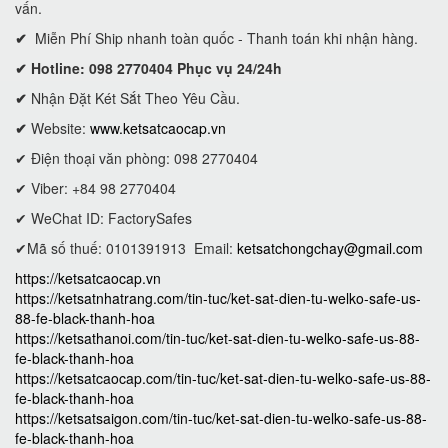
vấn.
✔
Miễn Phí Ship nhanh toàn quốc - Thanh toán khi nhận hàng.
✔ Hotline: 098 2770404 Phục vụ 24/24h
✔
Nhận Đặt Két Sắt Theo Yêu Cầu.
✔
Website:
www.ketsatcaocap.vn
✔ Điện thoại văn phòng: 098 2770404
✔ Viber: +84 98 2770404
✔ WeChat ID: FactorySafes
✔Mã số thuế: 0101391913
Email:
ketsatchongchay@gmail.com
https://ketsatcaocap.vn
https://ketsatnhatrang.com/tin-tuc/ket-sat-dien-tu-welko-safe-us-
88-fe-black-thanh-hoa
https://ketsathanoi.com/tin-tuc/ket-sat-dien-tu-welko-safe-us-88-
fe-black-thanh-hoa
https://ketsatcaocap.com/tin-tuc/ket-sat-dien-tu-welko-safe-us-88-
fe-black-thanh-hoa
https://ketsatsaigon.com/tin-tuc/ket-sat-dien-tu-welko-safe-us-88-
fe-black-thanh-hoa