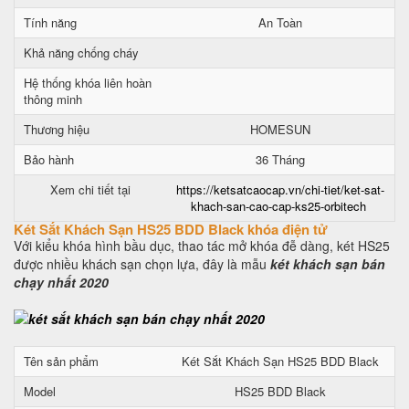
Tính năng
An Toàn
Khả năng chống cháy
Hệ thống khóa liên hoàn
thông minh
Thương hiệu
HOMESUN
Bảo hành
36 Tháng
Xem chi tiết tại
https://ketsatcaocap.vn/chi-tiet/ket-sat-
khach-san-cao-cap-ks25-orbitech
Két Sắt Khách Sạn HS25 BDD Black khóa điện tử
Với kiểu khóa hình bầu dục, thao tác mở khóa đễ dàng, két HS25
được nhiều khách sạn chọn lựa, đây là mẫu
két khách sạn bán
chạy nhất 2020
Tên sản phẩm
Két Sắt Khách Sạn HS25 BDD Black
Model
HS25 BDD Black