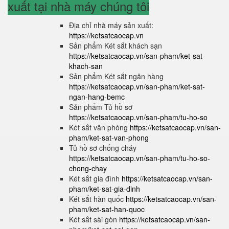
xuất tại nhà máy chúng tôi
Địa chỉ nhà máy sản xuất:
https://ketsatcaocap.vn
Sản phẩm Két sắt khách sạn
https://ketsatcaocap.vn/san-pham/ket-sat-
khach-san
Sản phẩm Két sắt ngân hàng
https://ketsatcaocap.vn/san-pham/ket-sat-
ngan-hang-bemc
Sản phẩm Tủ hồ sơ
https://ketsatcaocap.vn/san-pham/tu-ho-so
Két sắt văn phòng
https://ketsatcaocap.vn/san-
pham/ket-sat-van-phong
Tủ hồ sơ chống cháy
https://ketsatcaocap.vn/san-pham/tu-ho-so-
chong-chay
Két sắt gia đình
https://ketsatcaocap.vn/san-
pham/ket-sat-gia-dinh
Két sắt hàn quốc
https://ketsatcaocap.vn/san-
pham/ket-sat-han-quoc
Két sắt sài gòn
https://ketsatcaocap.vn/san-