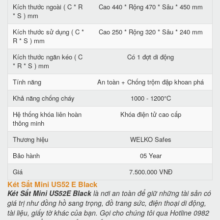
Kích thước ngoài ( C * R
Cao 440 * Rộng 470 * Sâu * 450 mm
* S ) mm
Kích thước sử dụng ( C *
Cao 250 * Rộng 320 * Sâu * 240 mm
R * S ) mm
Kích thước ngăn kéo ( C
Có 1 đợt di động
* R * S ) mm
Tính năng
An toàn + Chống trộm đập khoan phá
Khả năng chống cháy
1000 - 1200°C
Hệ thống khóa liên hoàn
Khóa điện tử cao cấp
thông minh
Thương hiệu
WELKO Safes
Bảo hành
05 Year
Giá
7.500.000 VNĐ
Két Sắt Mini US52 E Black
Két Sắt Mini US52E Black
là nơi an toàn để giữ những tài sản có
giá trị như đồng hồ sang trọng, đồ trang sức, điện thoại di động,
tài liệu, giấy tờ khác của bạn. Gọi cho chúng tôi qua Hotline 0982