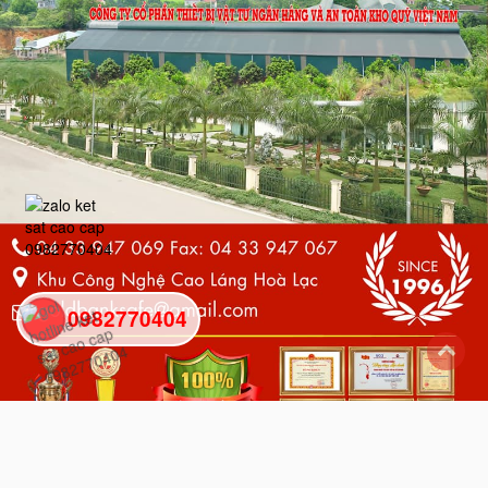
0982770404
back
to
top