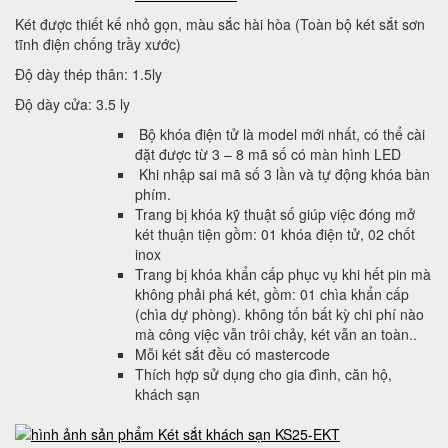
Két được thiết kế nhỏ gọn, màu sắc hài hòa (Toàn bộ két sắt sơn
tĩnh điện chống trầy xước)
Độ dày thép thân: 1.5ly
Độ dày cửa: 3.5 ly
Bộ khóa điện tử là model mới nhất, có thể cài
đặt được từ 3 – 8 mã số có màn hình LED
Khi nhập sai mã số 3 lần và tự động khóa bàn
phím.
Trang bị khóa kỹ thuật số giúp việc đóng mở
két thuận tiện gồm: 01 khóa điện tử, 02 chốt
inox
Trang bị khóa khẩn cấp phục vụ khi hết pin mà
không phải phá két, gồm: 01 chìa khẩn cấp
(chìa dự phòng). không tốn bất kỳ chi phí nào
mà công việc vẫn trôi chảy, két vẫn an toàn..
Mỗi két sắt đều có mastercode
Thích hợp sử dụng cho gia đình, căn hộ,
khách sạn