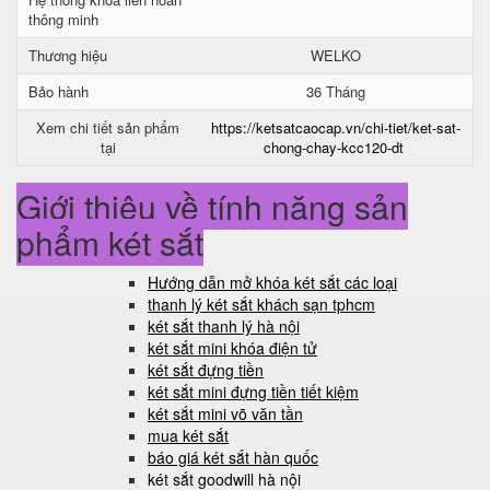
thông minh
Thương hiệu
WELKO
Bảo hành
36 Tháng
Xem chi tiết sản phẩm
https://ketsatcaocap.vn/chi-tiet/ket-sat-
tại
chong-chay-kcc120-dt
Giới thiệu về tính năng sản
phẩm két sắt
Hướng dẫn mở khóa két sắt các loại
thanh lý két sắt khách sạn tphcm
két sắt thanh lý hà nội
két sắt mini khóa điện tử
két sắt đựng tiền
két sắt mini đựng tiền tiết kiệm
két sắt mini võ văn tần
mua két sắt
báo giá két sắt hàn quốc
két sắt goodwill hà nội