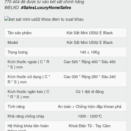
770 404 để được tư vấn két sắt chính hãng
WELKO.
#SafesLuxuryHomeSafes
Tên sản phẩm
Két Sắt Mini US52 E Black
Model
Két Sắt Mini US52 E Black
Trọng lượng
140 ± 10Kg
Kích thước ngoài ( C * R
Cao 520 * Rộng 400 * Sâu 450
* S ) mm
Kích thước sử dụng ( C *
Cao 330 * Rộng 250 * Sâu 240
R * S ) mm
Kích thước ngăn kéo ( C
Có 1 đợt di động
* R * S ) mm
Tính năng
An toàn + Chống trộm đập khoan phá
Khả năng chống cháy
1000 - 1200°C
Hệ thống khóa liên hoàn
Khoá Điện Tử - Tay Cầm
thông minh